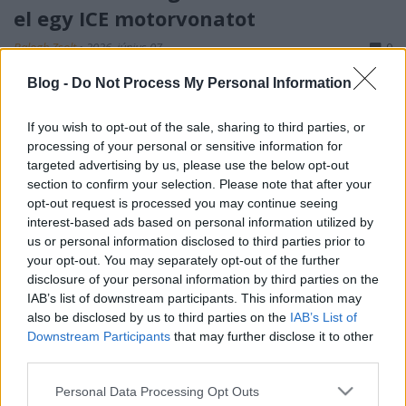
el egy ICE motorvonatot
Balogh Zsolt
•
2026. június 07.
0
Blog -
Do Not Process My Personal Information
A vasúttársaságoknál régóta, sőt a kezdetektől
megszokott dolog, hogy a járatokat, mozdonyokat,
If you wish to opt-out of the sale, sharing to third parties, or
motorvonatokat különböző nevekkel ruháznak fel.
processing of your personal or sensitive information for
Így van ez Németországban is, ahol a legtöbb ICE
targeted advertising by us, please use the below opt-out
motorvonat is saját nevet kap. A hamburgi Miniatur
section to confirm your selection. Please note that after your
Wunderland megnyitásának 25. évfordulójáról
opt-out request is processed you may continue seeing
Wunderland…
interest-based ads based on personal information utilized by
us or personal information disclosed to third parties prior to
your opt-out. You may separately opt-out of the further
disclosure of your personal information by third parties on the
IAB’s list of downstream participants. This information may
also be disclosed by us to third parties on the
IAB’s List of
Downstream Participants
that may further disclose it to other
third parties.
Please note that this website/app uses one or more Google
Personal Data Processing Opt Outs