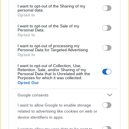
services and may gather and store information including but
not limited to your visit or usage behaviour. You may click to
I want to opt-out of the Sharing of my
personal data.
grant or deny consent to Google and its third-party tags to
Opted In
use your data for below specified purposes in below Google
consent section.
I want to opt-out of the Sale of my
Personal Data.
Opted In
A Berlini fal a Miniatur
I want to opt-out of processing my
Wunderlandban
Personal Data for Targeted Advertising.
Opted In
Balogh Zsolt
•
2024. május 31.
0
I want to opt-out of Collection, Use,
Retention, Sale, and/or Sharing of my
Berlin, a megosztott város. Ezt a kétes jelzőt annak a
Personal Data that Is Unrelated with the
Purposes for which it was collected.
várost kettéválasztó falnak köszönheti, mely a
Opted Out
hidegháború legsötétebb éveiben vetült
Németország fővárosára. Egy különleges kiállítás
Google consents
nyílt a berlini fal leomlásának 30. évfordulója
alkalmából a berlini Forum Willy Brandtban 2019.…
I want to allow Google to enable storage
related to advertising like cookies on web or
device identifiers in apps.