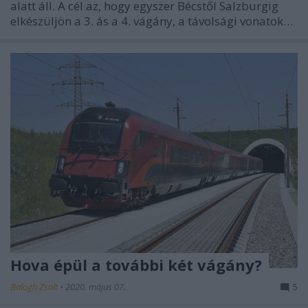
alatt áll. A cél az, hogy egyszer Bécstől Salzburgig
elkészüljön a 3. ás a 4. vágány, a távolsági vonatok…
Hova épül a további két vágány?
Balogh Zsolt
•
2020. május 07.
5