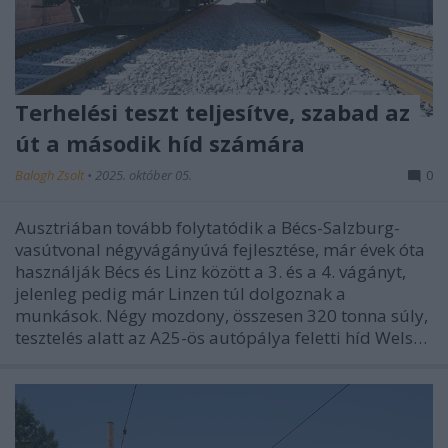
Terhelési teszt teljesítve, szabad az
út a második híd számára
Balogh Zsolt
•
2025. október 05.
0
Ausztriában tovább folytatódik a Bécs-Salzburg-
vasútvonal négyvágányúvá fejlesztése, már évek óta
használják Bécs és Linz között a 3. és a 4. vágányt,
jelenleg pedig már Linzen túl dolgoznak a
munkások. Négy mozdony, összesen 320 tonna súly,
tesztelés alatt az A25-ös autópálya feletti híd Wels…