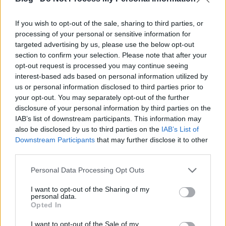
helyi érdekű…
If you wish to opt-out of the sale, sharing to third parties, or
processing of your personal or sensitive information for
targeted advertising by us, please use the below opt-out
section to confirm your selection. Please note that after your
opt-out request is processed you may continue seeing
interest-based ads based on personal information utilized by
us or personal information disclosed to third parties prior to
your opt-out. You may separately opt-out of the further
disclosure of your personal information by third parties on the
IAB’s list of downstream participants. This information may
also be disclosed by us to third parties on the
IAB’s List of
Downstream Participants
that may further disclose it to other
third parties.
Please note that this website/app uses one or more Google
Personal Data Processing Opt Outs
services and may gather and store information including but
Tullnerfeld újra nyitva!
not limited to your visit or usage behaviour. You may click to
I want to opt-out of the Sharing of my
personal data.
grant or deny consent to Google and its third-party tags to
Balogh Zsolt
•
2024. november 07.
0
Opted In
use your data for below specified purposes in below Google
consent section.
I want to opt-out of the Sale of my