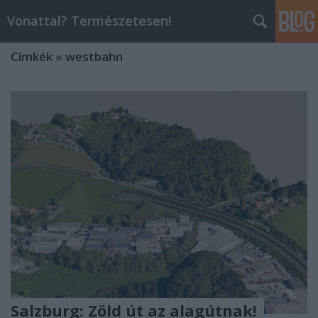
Vonattal? Természetesen!
Címkék
»
westbahn
Salzburg: Zöld út az alagútnak!