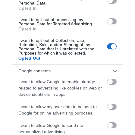
2024. őszén rekordméretű csapadék zúdult
Personal Data.
Ausztriára, mely villámárvízként súlytotta a
Opted In
mélyebben fekvő részeket. Ausztria legfontosabb és
I want to opt-out of processing my
legforgalmasabb vasútvonala, a Westbahn is súlyos
Personal Data for Targeted Advertising.
károkat szenvedett, a víz óriási pusztítást végzett. A
Opted In
helyzet reménytelennek látszott, terelések,…
I want to opt-out of Collection, Use,
Retention, Sale, and/or Sharing of my
Personal Data that Is Unrelated with the
Purposes for which it was collected.
Opted Out
Google consents
I want to allow Google to enable storage
related to advertising like cookies on web or
device identifiers in apps.
I want to allow my user data to be sent to
Google for online advertising purposes.
I want to allow Google to send me
personalized advertising.