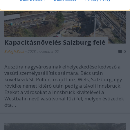
Kapacitásnövelés Salzburg felé
Balogh Zsolt
•
2023. november 05.
0
Ausztira nagyvárosainak elhelyezkedése kedvező a
vasúti személyszállítás számára. Bécs után
következik St. Pölten, majd Linz, Wels, Salzburg, egy
rövidke német kitérő után pedig a távoli Innsbruck.
Ezeket a városokat a Innsbruck kivételével a
Westbahn nevű vasútvonal fűzi fel, melyen évtizedek
óta…