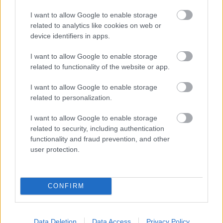
Hogy áll a Westbahn?
I want to allow Google to enable storage
related to analytics like cookies on web or
Balogh Zsolt
•
2024. február 06.
3
device identifiers in apps.
Ausztria legforgalmasabb és legfontosabb
I want to allow Google to enable storage
vasútvonala a Westbahn, mely Bécsből kiindulva
related to functionality of the website or app.
több fontos nagyvárost köt össze. A vonal St.
Pöltenen, Linzen, Welsen át vezet Salzburgba.
I want to allow Google to enable storage
Fejlesztése évek óta folyamatos, a cél az, hogy
related to personalization.
Bécstől egészen Salzburgig négyvágányos legyen. A
következő szakasz,…
I want to allow Google to enable storage
related to security, including authentication
functionality and fraud prevention, and other
user protection.
CONFIRM
Data Deletion
Data Access
Privacy Policy