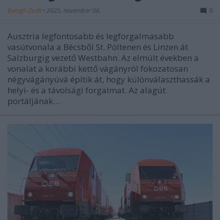
Balogh Zsolt
•
2025. november 06.
0
Ausztria legfontosabb és legforgalmasabb
vasútvonala a Bécsből St. Pöltenen és Linzen át
Salzburgig vezető Westbahn. Az elmúlt években a
vonalat a korábbi kettő vágányról fokozatosan
négyvágányúvá építik át, hogy különválaszthassák a
helyi- és a távolsági forgalmat. Az alagút
portáljának…