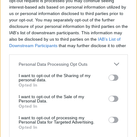
opt-out request is processed you may continue seeing
Balogh Zsolt
•
2024. május 23.
0
interest-based ads based on personal information utilized by
us or personal information disclosed to third parties prior to
your opt-out. You may separately opt-out of the further
Az ÖBB a törzsutasoknak kedvező Vorteilscard 66-ot
disclosure of your personal information by third parties on the
bocsát ki, mely ára 66 euró és 50% kedvezményt ad
IAB’s list of downstream participants. This information may
a teljesárú vonatjegyek árából egy éven keresztül.
also be disclosed by us to third parties on the
IAB’s List of
Kiváltása a nem bérletes utasoknak egyértelműen
Downstream Participants
that may further disclose it to other
megéri, már akár egy hosszabb út során visszahozza
third parties.
az árát. További kedvezmény, hogy a tulajdonosa…
Please note that this website/app uses one or more Google
Personal Data Processing Opt Outs
services and may gather and store information including but
not limited to your visit or usage behaviour. You may click to
I want to opt-out of the Sharing of my
personal data.
grant or deny consent to Google and its third-party tags to
Opted In
use your data for below specified purposes in below Google
consent section.
I want to opt-out of the Sale of my
Personal Data.
Opted In
I want to opt-out of processing my
Personal Data for Targeted Advertising.
Opted In