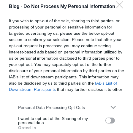
Blog -
Do Not Process My Personal Information
Miután kiépültek Európa-szerte a vasúti fővonalak,
kiegészítésként számos HÉV-vonal is létrejött, hogy
If you wish to opt-out of the sale, sharing to third parties, or
kiszolgálja azokat a településeket, melyek
processing of your personal or sensitive information for
kimaradtak a nagyvasút által képviselt előnyökből.
targeted advertising by us, please use the below opt-out
ezek a mellékvonalak alacsonyabb műszaki
section to confirm your selection. Please note that after your
színvonallal épültek és egyszerűsített üzemmenet
opt-out request is processed you may continue seeing
volt rajtuk.…
interest-based ads based on personal information utilized by
us or personal information disclosed to third parties prior to
your opt-out. You may separately opt-out of the further
disclosure of your personal information by third parties on the
IAB’s list of downstream participants. This information may
also be disclosed by us to third parties on the
IAB’s List of
Downstream Participants
that may further disclose it to other
third parties.
Please note that this website/app uses one or more Google
Personal Data Processing Opt Outs
services and may gather and store information including but
not limited to your visit or usage behaviour. You may click to
I want to opt-out of the Sharing of my
personal data.
grant or deny consent to Google and its third-party tags to
Opted In
use your data for below specified purposes in below Google