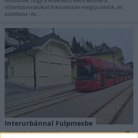
döntöttek, hogy a következő évtől kezdve a
villamosvonalakat fokozatosan megszüntetik, és
autóbusz- és…
Interurbánnal Fulpmesbe
Balogh Zsolt
•
2023. március 06.
0