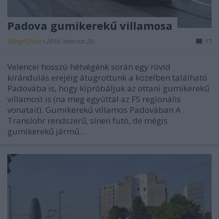
Padova gumikerekű villamosa
Balogh Zsolt
•
2016. március 29.
17
Velencei hosszú hétvégénk során egy rövid
kirándulás erejéig átugrottunk a közelben található
Padovába is, hogy kipróbáljuk az ottani gumikerekű
villamost is (na meg egyúttal az FS regionális
vonatait). Gumikerekű villamos Padovában A
Translohr rendszerű, sínen futó, de mégis
gumikerekű jármű…