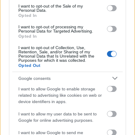
consent section.
I want to opt-out of the Sale of my
Personal Data.
Opted In
Újabb villamosok érkeznek
I want to opt-out of processing my
Marseille-be
Personal Data for Targeted Advertising.
Opted In
Balogh Zsolt
•
2022. szeptember 17.
0
I want to opt-out of Collection, Use,
Retention, Sale, and/or Sharing of my
Personal Data that Is Unrelated with the
FRANCIAORSZÁG: A marseille-i közlekedési vállalat,
Purposes for which it was collected.
az RTM 57 millió eurós szerződést kötött a CAF-val
Opted Out
15 villamos szállítására, amely további opciókkal
bővíthető a hálózat jövőbeli bővítése érdekében. Az
Google consents
új villamos látványterve (kép
I want to allow Google to enable storage
forrása: www.railwaygazette.com) A hétrészes,
related to advertising like cookies on web or
alacsonypadlós…
device identifiers in apps.
I want to allow my user data to be sent to
Google for online advertising purposes.
I want to allow Google to send me