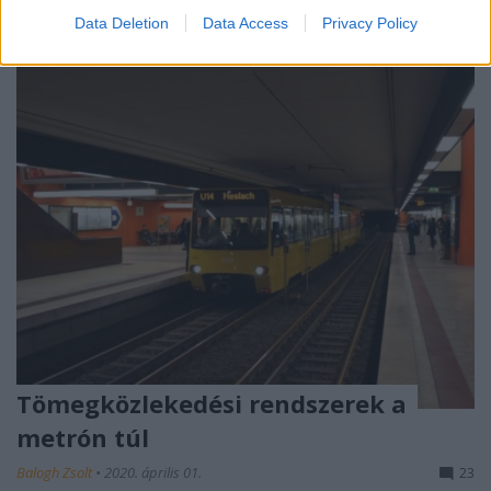
Data Deletion
Data Access
Privacy Policy
Tömegközlekedési rendszerek a
metrón túl
Balogh Zsolt
•
2020. április 01.
23