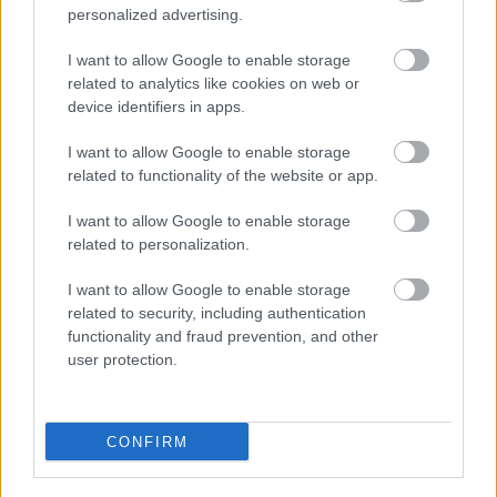
personalized advertising.
I want to allow Google to enable storage
related to analytics like cookies on web or
device identifiers in apps.
I want to allow Google to enable storage
related to functionality of the website or app.
I want to allow Google to enable storage
related to personalization.
A párizsi villamosreneszánsz
Balogh Zsolt
•
2021. szeptember 07.
0
I want to allow Google to enable storage
related to security, including authentication
functionality and fraud prevention, and other
Párizs, Franciaország fővárosa fontos közlekedési
user protection.
csomópont, továbbá a világ minden tájáról vonzza a
turistákat. Becsült népessége elővárosait nem
számítva 2006 januárjában 2 167 944 fő volt, ám
agglomerációival a Párizsi „unité urbaine” (városi
CONFIRM
terület) populációja 2005-ben több volt mint 9
millió…