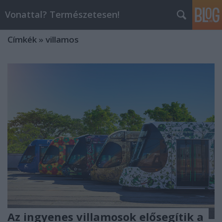
Vonattal? Természetesen!
Címkék
»
villamos
Az ingyenes villamosok elősegítik a