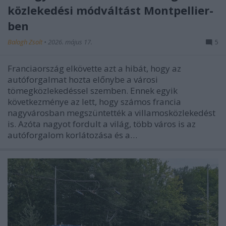
közlekedési módváltást Montpellier-
ben
Balogh Zsolt
•
2026. május 17.
5
Franciaország elkövette azt a hibát, hogy az
autóforgalmat hozta előnybe a városi
tömegközlekedéssel szemben. Ennek egyik
következménye az lett, hogy számos francia
nagyvárosban megszüntették a villamosközlekedést
is. Azóta nagyot fordult a világ, több város is az
autóforgalom korlátozása és a…