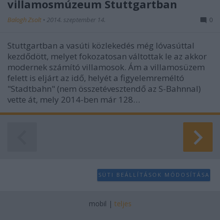
villamosmúzeum Stuttgartban
Balogh Zsolt
•
2014. szeptember 14.
0
Stuttgartban a vasúti közlekedés még lóvasúttal
kezdődött, melyet fokozatosan váltottak le az akkor
modernek számító villamosok. Ám a villamosüzem
felett is eljárt az idő, helyét a figyelemreméltó
"Stadtbahn" (nem összetévesztendő az S-Bahnnal)
vette át, mely 2014-ben már 128…
SÜTI BEÁLLÍTÁSOK MÓDOSÍTÁSA
mobil
|
teljes