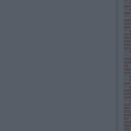
(
1
)
m
merc
(
1
)
m
mitt
(
16
)
moto
mün
nagy
(
5
)
n
nürn
olas
ouig
peki
pors
(
1
)
p
(
21
)
rekl
rend
rhb
(
salz
semm
(
1
)
s
(
1
)
sö
span
(
2
)
s
stutt
svéd
szeg
(
1
)
s
szur
talgo
tehe
texa
tirol
(
simul
tries
USA