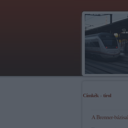
Címkék
»
tirol
A Brenner-bázisal