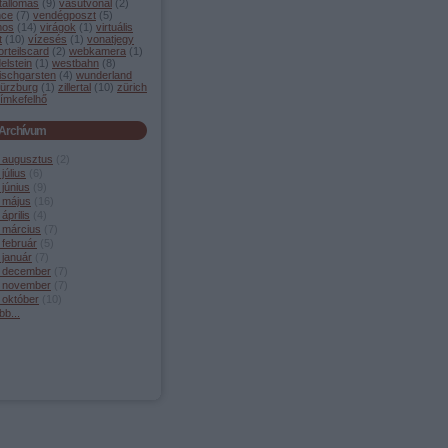
tállomás
(
9
)
vasútvonal
(
2
)
nce
(
7
)
vendégposzt
(
5
)
mos
(
14
)
virágok
(
1
)
virtuális
t
(
10
)
vízesés
(
1
)
vonatjegy
orteilscard
(
2
)
webkamera
(
1
)
elstein
(
1
)
westbahn
(
8
)
ischgarsten
(
4
)
wunderland
ürzburg
(
1
)
zillertal
(
10
)
zürich
ímkefelhő
Archívum
 augusztus
(
2
)
július
(
6
)
június
(
9
)
 május
(
16
)
április
(
4
)
 március
(
7
)
 február
(
5
)
 január
(
7
)
 december
(
7
)
 november
(
7
)
 október
(
10
)
bb
...