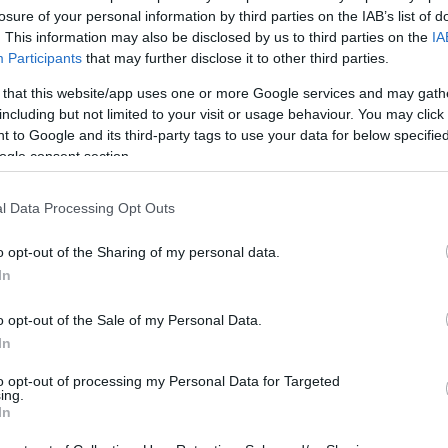
losure of your personal information by third parties on the IAB’s list of
tula
. This information may also be disclosed by us to third parties on the
IA
azót
Tetszik
0
Participants
that may further disclose it to other third parties.
senki
mert 
kína
 that this website/app uses one or more Google services and may gath
továb
usztria
érdekességek
vízesés
tirol
including but not limited to your visit or usage behaviour. You may click 
közl
Balo
 to Google and its third-party tags to use your data for below specifi
a já
ogle consent section.
átfes
régi 
21:4
2024.08.01. 23:55
BALOGH ZSOLT
MÁV-
l Data Processing Opt Outs
Pály
obb kabinos felvonója, az Ahornbahn
Zsolt
téved
o opt-out of the Sharing of my personal data.
Viss
Ausztriában, a Ziller patak völgyében található Mayrhofen, egy turisztikai
bej..
In
központ, rengeteg hotellel és sportolási lehetőséggel. Néhány hete
Guva
Fred
próbáltam ki az innen induló Penkenbahn nevű felvonót, a következő cél
van 
pedig az Ahornbahn nevű kötélvasút lett, melynek kabinja a legnagyobb
o opt-out of the Sale of my Personal Data.
Az in
kapacitású kabin…
a kö
In
Montp
Pály
(
2026
to opt-out of processing my Personal Data for Targeted
Mont
ing.
In
Tetszik
0