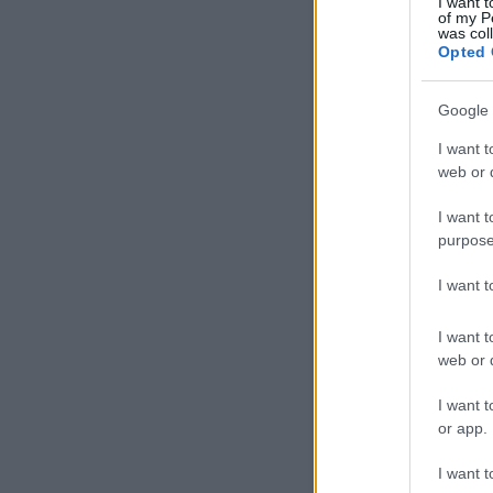
I want t
of my P
was col
Szólj hozzá!
Címkék:
a
Opted 
Google 
I want t
Fotózás St. Jodo
web or d
I want t
purpose
I want 
I want t
web or d
tovább »
I want t
or app.
Szólj hozzá!
Címkék:
a
I want t