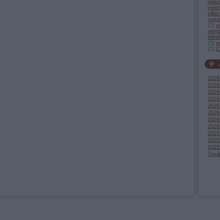
vasú
vele
villa
vasú
(
2
)
v
wend
Wind
(
3
)
w
(
2
)
C
2026
2026 
2026 
2026
2026 
2026
2026
2026
2025
2025
2025
Tová