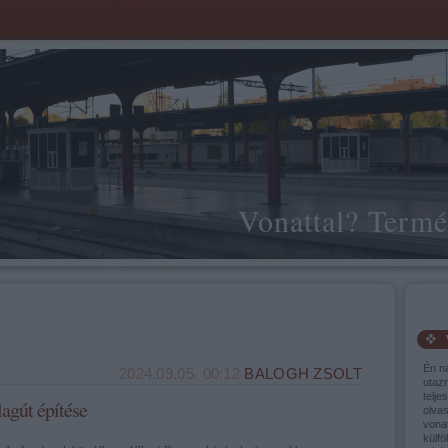
Vonattal? Termé
Én n
2024.09.05. 00:12
BALOGH ZSOLT
utaz
telje
agút építése
olva
vonat
külfö