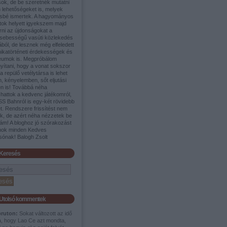
sok, de be szeretnék mutatni
 lehetőségeket is, melyek
sbé ismertek. A hagyományos
tok helyett igyekszem majd
rni az újdonságokat a
sebességű vasúti közlekedés
ából, de lesznek még elfeledett
nikatörténeti érdekességek és
umok is. Megpróbálom
yítani, hogy a vonat sokszor
a repülő vetélytársa is lehet
, kényelemben, sőt eljutási
en is! Továbbá néha
shattok a kedvenc játékomról,
SS Bahnról is egy-két rövidebb
t. Rendszere frissítést nem
ek, de azért néha nézzetek be
ám! A bloghoz jó szórakozást
nok minden Kedves
sónak! Balogh Zsolt
Keresés
Utolsó kommentek
pruton:
Sokat változott az idő
a, hogy Lao Ce azt mondta,