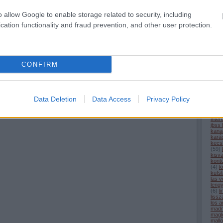
com
cpk
(
o allow Google to enable storage related to security, including
alagú
(
6
)
d
cation functionality and fraud prevention, and other user protection.
desir
egyi
elon
észt
(
3
)
e
(
6
)
f
CONFIRM
fran
füss
geno
gőz
(
9
)
h
(
5
)
h
Data Deletion
Data Access
Privacy Policy
hs2
(
iho.h
india
inter
jbss
kana
kará
kecs
(
59
)
kisv
kont
(
4
)
k
kufst
las 
leng
(
6
)
l
liss
los a
madr
magl
mall