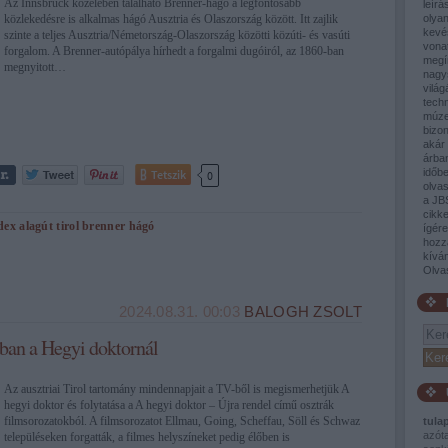
Az Innsbruck közelében található Brenner-hágó a legfontosabb
leírá
közlekedésre is alkalmas hágó Ausztria és Olaszország között. Itt zajlik
olyan
kevé
szinte a teljes Ausztria/Németország-Olaszország közötti közúti- és vasúti
vona
forgalom. A Brenner-autópálya hírhedt a forgalmi dugóiról, az 1860-ban
megí
megnyitott…
nagy
világ
tech
múze
bizon
akár 
árban
időb
Tetszik
0
olva
a JB
cikke
dex
alagút
tirol
brenner hágó
ígér
hozz
kívá
Olva
2024.08.31. 00:03
BALOGH ZSOLT
ban a Hegyi doktornál
Az ausztriai Tirol tartomány mindennapjait a TV-ből is megismerhetjük A
hegyi doktor és folytatása a A hegyi doktor – Újra rendel című osztrák
filmsorozatokból. A filmsorozatot Ellmau, Going, Scheffau, Söll és Schwaz
tula
azót
településeken forgatták, a filmes helyszíneket pedig élőben is