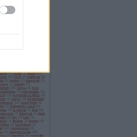
mons
(
2
)
corniglia
(
1
)
covid
(
2
)
1
)
csalagút
(
1
)
csatorna-
t
(
3
)
csehország
(
21
)
dánia
él-amerika
(
1
)
dél-korea
(
3
)
o
(
1
)
deutsche bahn
(
25
)
ptom
(
4
)
éjszakai vonat
(
6
)
 musk
(
3
)
érdekességek
(
81
)
ország
(
1
)
etcs
(
3
)
euronight
urópa
(
14
)
eurostar
(
2
)
filmek
innország
(
1
)
fogaskerekű
(
5
)
ciaország
(
102
)
freilassing
(
1
)
en
(
4
)
füsti
(
1
)
gaudi
(
3
)
va
(
8
)
görögország
(
2
)
mozdony
(
14
)
gysev
(
1
)
hajó
amburg
(
8
)
heide volm
(
2
)
híd
ollandia
(
7
)
horvátország
(
3
)
2
)
hyperloop
(
2
)
ic
(
2
)
ice
(
24
)
u
(
1
)
index
(
193
)
index2
(
337
)
(
7
)
innsbruck
(
5
)
interrail
(
20
)
urban
(
1
)
izrael
(
1
)
japán
(
13
)
 bahn
(
16
)
jövő
(
2
)
kalifornia
(
5
)
da
(
1
)
kanton
(
1
)
kaposvár
(
1
)
csony
(
1
)
kastély
(
7
)
kemét
(
25
)
kenya
(
2
)
kína
kindertojás
(
2
)
kiskunhalas
(
1
)
asút
(
19
)
kombinált szállítás
(
3
)
éner
(
1
)
könyv
(
3
)
koralmbahn
ötélvasút
(
12
)
közel-kelet
(
1
)
ein
(
1
)
különleges vasút
(
6
)
vegas
(
4
)
la spezia
(
4
)
lego
(
4
)
yelország
(
7
)
lettorszá
(
1
)
ligeti
indau
(
2
)
linz
(
3
)
Linz
(
1
)
zabon
(
1
)
litvánia
(
1
)
london
(
4
)
ngeles
(
2
)
luxemburg
(
1
)
id
(
12
)
magánvasút
(
3
)
ev
(
6
)
magyarország
(
48
)
orca
(
7
)
marokkó
(
4
)
marseille