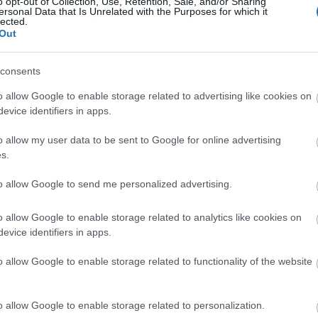
o opt-out of Collection, Use, Retention, Sale, and/or Sharing
ersonal Data that Is Unrelated with the Purposes for which it
Ad
lected.
B
usztria
kötélvasút
tirol
Out
A 
A 
c
M
consents
ka
M
2024.07.18. 23:23
BALOGH ZSOLT
o allow Google to enable storage related to advertising like cookies on
B
kban
evice identifiers in apps.
o allow my user data to be sent to Google for online advertising
St Jodok egy kis, szinte jelentéktelen vasúti megálló Ausztriában,
100
s.
Innsbrucktól nem messze a Brennerbahn vonalán. Az átlagembereknek nem
9euro
alagú
sokat jelent a település, a vonatrajongóknak viszont annál többet! Én is
állo
hallottam már jóval korábban róla, mint ahogy Ausztriába költöztem.
amer
to allow Google to send me personalized advertising.
Leszállás St.…
amtr
(
6
)
a
aros
augs
o allow Google to enable storage related to analytics like cookies on
(
4
)
a
evice identifiers in apps.
(
1
)
á
(
2
)
b
bales
barl
o allow Google to enable storage related to functionality of the website
Tetszik
0
(
12
)
berc
(
4
)
b
(
2
)
b
brazí
usztria
tirol
o allow Google to enable storage related to personalization.
buda
chat