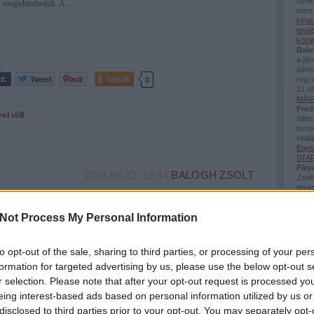
senki
megtekinthetjük. A…
mert 
kína
továb
közl
Balo
a já
átfes
Tetszik
0
régi 
21:4
MÁV-
Fred
rol
söll
átfes
bizto
kital
Egys
STAR
Pály
2024.08.23. 12:44
BALOGH ZSOLT
Zsolt
téved
fall
Viss
bej..
Not Process My Personal Information
Guva
Balo
Jelenlegi munkahelyem környékét az évek alatt már alaposan bejártam,
sínés
kipróbáltam öt felvonót, jártam két bányában, meglátogattam több víztározót
téve
to opt-out of the sale, sharing to third parties, or processing of your per
és vízesést is, de valahogy az igazán közeli látványosságok kimaradtak. Egy
néhán
nyári délután meghívást kaptam két kollégámtól, hogy biciklivel látogassuk
formation for targeted advertising by us, please use the below opt-out s
(
2026
meg…
Beac
r selection. Please note that after your opt-out request is processed y
Utol
eing interest-based ads based on personal information utilized by us or
disclosed to third parties prior to your opt-out. You may separately opt-