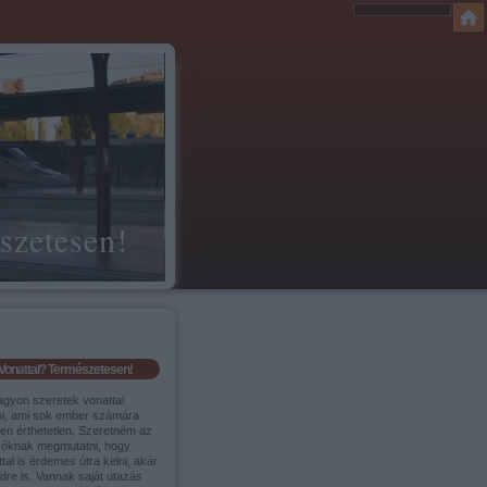
szetesen!
Vonattal? Természetesen!
agyon szeretek vonattal
ni, ami sok ember számára
sen érthetetlen. Szeretném az
sóknak megmutatni, hogy
tal is érdemes útra kelni, akár
ldre is. Vannak saját utazás