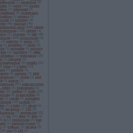
ellékvonal
(
1
)
menetrend
(
4
)
edes
(
1
)
metró
(
14
)
mexikó
ilánó
(
7
)
mittenwald
(
3
)
enwaldbahn
(
8
)
modellvasút
moldova
(
1
)
monaco
(
1
)
rvonat
(
2
)
mozdony
(
4
)
chen
(
80
)
múzeum
(
46
)
sebességű vasút
(
208
)
nápoly
émetország
(
108
)
nightjet
(
4
)
berg
(
11
)
nyomtáv
(
3
)
öbb
(
46
)
zország
(
100
)
oroszország
(
4
)
o
(
3
)
palermo
(
2
)
párizs
(
22
)
ng
(
1
)
pendolino
(
2
)
plzeň
(
3
)
che
(
3
)
portugália
(
5
)
pozsony
rága
(
11
)
puchberg
(
7
)
railjet
rail baltica
(
1
)
regionalzug
(
15
)
ám
(
1
)
rekordok
(
5
)
ezőpályaudvar
(
5
)
repülés
(
11
)
3
)
róma
(
3
)
s-bahn
(
10
)
burg
(
7
)
segítség
(
1
)
ering
(
5
)
siemens
(
7
)
sikló
inkanszen
(
7
)
skoda
(
1
)
sncf
ll
(
2
)
sopron
(
1
)
yolország
(
87
)
spital am pyhrn
t. pölten
(
5
)
strassbourg
(
1
)
gart
(
11
)
südtirol
(
2
)
svájc
(
29
)
ország
(
5
)
szaud-arábia
(
3
)
ed
(
2
)
szicília
(
7
)
szimulátor
zlovénia
(
10
)
szolnok
(
2
)
dok
(
1
)
s bahn
(
16
)
tajvan
(
1
)
(
8
)
tarragona
(
1
)
TEE
(
9
)
rfuvarozás
(
7
)
terepasztal
(
15
)
s
(
1
)
tgv
(
51
)
tibee
(
9
)
tibet
(
1
)
5
)
tó
(
1
)
törökország
(
6
)
train
ator
(
1
)
transport tycoon
(
2
)
zt
(
2
)
trolibusz
(
1
)
ukrajna
(
3
)
(
34
)
usa
(
5
)
v43
(
1
)