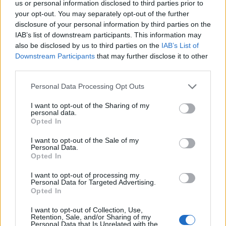
pályaudvar már elkészült vonatfogadó csarnoka,
us or personal information disclosed to third parties prior to
egyenlőre még…
your opt-out. You may separately opt-out of the further
disclosure of your personal information by third parties on the
IAB’s list of downstream participants. This information may
A Wendlingen-Ulm nagysebességű
also be disclosed by us to third parties on the
IAB’s List of
vasútvonal
Downstream Participants
that may further disclose it to other
third parties.
Balogh Zsolt
•
2019. október 27.
3
Please note that this website/app uses one or more Google
Personal Data Processing Opt Outs
services and may gather and store information including but
Németországban Wendlingen és Ulm között már
not limited to your visit or usage behaviour. You may click to
I want to opt-out of the Sharing of my
javában zajlik egy új vasútvonal építése, mely
personal data.
grant or deny consent to Google and its third-party tags to
jelentősen lerövidíti mjad a menetidőt Stuttgart és
Opted In
use your data for below specified purposes in below Google
Ulm, nagyobb léptékben tekintve pedig Stuttgart és
consent section.
I want to opt-out of the Sale of my
München között. Az új vasútvonal része az Európai
Personal Data.
magisztrálnak, mely az európai TEN-T nemzetközi…
Opted In
I want to opt-out of processing my
A Stuttgart Stadtbahn
Personal Data for Targeted Advertising.
Opted In
Balogh Zsolt
•
2014. október 08.
4
I want to opt-out of Collection, Use,
Retention, Sale, and/or Sharing of my
Stuttgarti utazásom során egy újabb városi
Personal Data that Is Unrelated with the