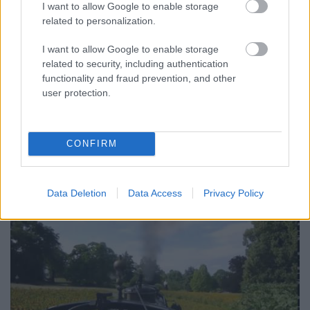
természettudományi múzeum
I want to allow Google to enable storage
related to personalization.
Balogh Zsolt
•
2014. szeptember 27.
0
I want to allow Google to enable storage
Stuttgart rengeteg programot kínál az arra járóknak:
related to security, including authentication
a Killesbergbahn-on, a villamosmúzeumon, a
functionality and fraud prevention, and other
Mercedes-Welten és a Porsche-múzeumon kívül
user protection.
érdemes néhány órát szánni a város
természettudományi múzeumaira is. Életnagyságú
dinoszaurusz-szobor a múzeum bejárata előtt A…
CONFIRM
Data Deletion
Data Access
Privacy Policy