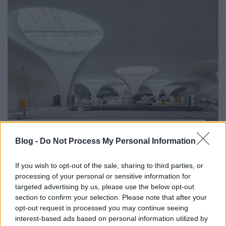
Épül az új stuttgarti főpályaudvar
Blog -
Do Not Process My Personal Information
Balogh Zsolt
•
2023. július 14.
1
If you wish to opt-out of the sale, sharing to third parties, or
Stuttgart és a német államvasút, a Deutsche Bahn
processing of your personal or sensitive information for
nagy fába vágta a fejszéjét, amikor belevágtak a
targeted advertising by us, please use the below opt-out
Stuttgart 21 projektbe, mely Közép-Európa
section to confirm your selection. Please note that after your
legnagyobb vasútfejlesztése, hatása pedig, he
opt-out request is processed you may continue seeing
elkészül, egészen Budapestig ér! A jövendőbeli
interest-based ads based on personal information utilized by