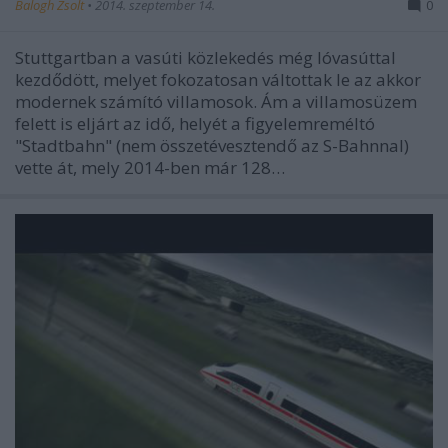
Balogh Zsolt
•
2014. szeptember 14.
0
Stuttgartban a vasúti közlekedés még lóvasúttal
kezdődött, melyet fokozatosan váltottak le az akkor
modernek számító villamosok. Ám a villamosüzem
felett is eljárt az idő, helyét a figyelemreméltó
"Stadtbahn" (nem összetévesztendő az S-Bahnnal)
vette át, mely 2014-ben már 128…