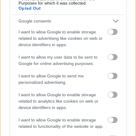
Purposes for which it was collected.
közlekedési eszközzel ismerkedhettem meg, a
Opted Out
Stadtbahnnal. Az egyszerű utazók számára a
Stadtbahn nem több, mint egy villamos, ettől
Google consents
azonban jóval többről van szó, egy teljesen különálló
közlekedési-eszköz kategóriáról, mely a…
I want to allow Google to enable storage
related to advertising like cookies on web or
device identifiers in apps.
A Museum Schloss Rosenstein
I want to allow my user data to be sent to
Balogh Zsolt
•
2014. szeptember 29.
0
Google for online advertising purposes.
A Museum Schloss Rosenstein Stuttgart nagy
I want to allow Google to send me
természettudományi múzeuma. Míg a korábban
personalized advertising.
bemutatott Museum am Löwentor elsősorban a
régmúltra koncentrál, rengeteg életnagyságú
I want to allow Google to enable storage
dinoszaurusz-modellel, igazi csontvázakkal és
related to analytics like cookies on web or
fosszíliákkal, addig a Schloss Rosensteini napjaink…
device identifiers in apps.
I want to allow Google to enable storage
related to functionality of the website or app.
Museum am Löwentor - a stuttgarti