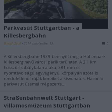
Parkvasút Stuttgartban - a
Killesbergbahn
Balogh Zsolt
•
2014. szeptember 15.
0
A Killersbergbahn 1939-ben nyílt meg a Höhenpark
Killesberg nevű városi parlk területén. A 2,1 km
hosszú szabálytalan alakú, 381 mm-es
nyomtávolságú egyvágányú körpályán azóta is
rendületlenül róják köreiket a kisvonatok. Hasonló
parkvasút üzemel még szerte…
Straßenbahnwelt Stuttgart -
villamosmúzeum Stuttgartban