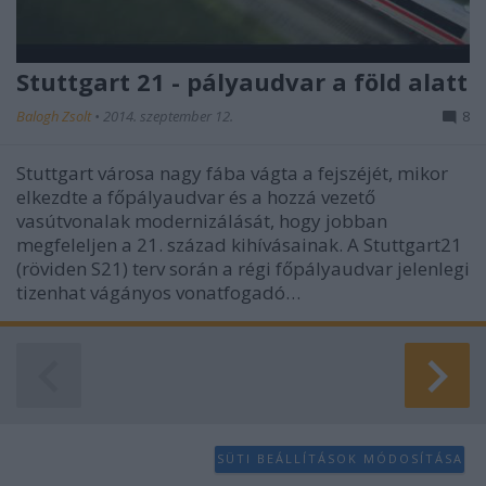
Stuttgart 21 - pályaudvar a föld alatt
Balogh Zsolt
•
2014. szeptember 12.
8
Stuttgart városa nagy fába vágta a fejszéjét, mikor
elkezdte a főpályaudvar és a hozzá vezető
vasútvonalak modernizálását, hogy jobban
megfeleljen a 21. század kihívásainak. A Stuttgart21
(röviden S21) terv során a régi főpályaudvar jelenlegi
tizenhat vágányos vonatfogadó…
SÜTI BEÁLLÍTÁSOK MÓDOSÍTÁSA