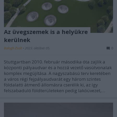
Az üvegszemek is a helyükre
kerülnek
Balogh Zsolt
•
2023. október 05.
0
Stuttgartban 2010. február másodika óta zajlik a
központi pályaudvar és a hozzá vezető vasútvonalak
komplex megújítása. A nagyszabású terv keretében
a város régi fejpályaudvarát egy három szintes
földalatti átmenő állomásra cserélik ki, az így
felszabaduló földterületeken pedig lakóüvezet,…