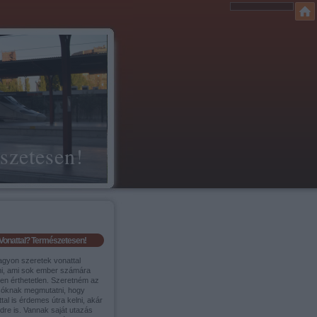
szetesen!
Vonattal? Természetesen!
agyon szeretek vonattal
ni, ami sok ember számára
sen érthetetlen. Szeretném az
sóknak megmutatni, hogy
tal is érdemes útra kelni, akár
ldre is. Vannak saját utazás