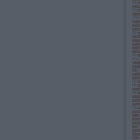
(
1
)
m
merc
(
1
)
m
mitt
(
16
)
moto
mün
nagy
(
5
)
n
nürn
olas
ouig
peki
pors
(
1
)
p
(
21
)
rekl
rend
rhb
(
salz
semm
(
1
)
s
(
1
)
sö
span
(
2
)
s
stutt
svéd
szeg
(
1
)
s
szur
talgo
tehe
texa
tirol
(
simul
tries
USA