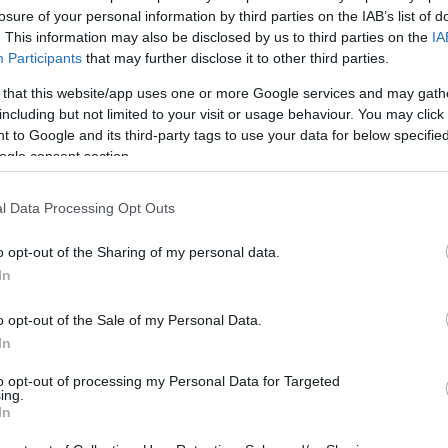
losure of your personal information by third parties on the IAB’s list of
tula
. This information may also be disclosed by us to third parties on the
IA
azót
Tetszik
0
Participants
that may further disclose it to other third parties.
senki
mert 
kína
 that this website/app uses one or more Google services and may gath
továb
panyolország
franciaország
ave
nagysebességű vasút
including but not limited to your visit or usage behaviour. You may click 
közl
Balo
 to Google and its third-party tags to use your data for below specifi
a já
ogle consent section.
átfes
régi 
21:4
2023.05.15. 02:53
BALOGH ZSOLT
MÁV-
l Data Processing Opt Outs
Pály
lindította a Madrid-Alicante járatot
Zsolt
téved
o opt-out of the Sharing of my personal data.
Viss
Az SNCF fapados leányvállalata, az Ouigo España 2023. április 28-ától
bej..
In
napi két pár vonatot indít Madrid Chamartín és Alicante között, miután
Guva
Fred
előző nap ünnepélyesen elindították az Alicante-Madrid vasúti járatot.
van 
Ouigo szerelvény Alicante állomáson (kép forrása: www.railtech.com) A
o opt-out of the Sale of my Personal Data.
Az in
vonatok a Madrid…
a kö
In
Montp
Pály
(
2026
to opt-out of processing my Personal Data for Targeted
Mont
ing.
In
Tetszik
0