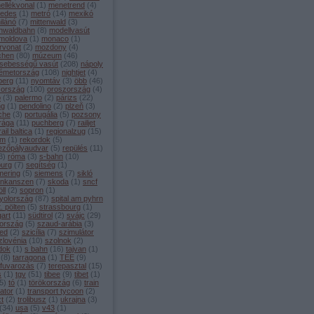
ellékvonal
(
1
)
menetrend
(
4
)
edes
(
1
)
metró
(
14
)
mexikó
ilánó
(
7
)
mittenwald
(
3
)
enwaldbahn
(
8
)
modellvasút
moldova
(
1
)
monaco
(
1
)
rvonat
(
2
)
mozdony
(
4
)
chen
(
80
)
múzeum
(
46
)
sebességű vasút
(
208
)
nápoly
émetország
(
108
)
nightjet
(
4
)
berg
(
11
)
nyomtáv
(
3
)
öbb
(
46
)
zország
(
100
)
oroszország
(
4
)
o
(
3
)
palermo
(
2
)
párizs
(
22
)
ng
(
1
)
pendolino
(
2
)
plzeň
(
3
)
che
(
3
)
portugália
(
5
)
pozsony
rága
(
11
)
puchberg
(
7
)
railjet
rail baltica
(
1
)
regionalzug
(
15
)
ám
(
1
)
rekordok
(
5
)
ezőpályaudvar
(
5
)
repülés
(
11
)
3
)
róma
(
3
)
s-bahn
(
10
)
burg
(
7
)
segítség
(
1
)
ering
(
5
)
siemens
(
7
)
sikló
inkanszen
(
7
)
skoda
(
1
)
sncf
ll
(
2
)
sopron
(
1
)
yolország
(
87
)
spital am pyhrn
t. pölten
(
5
)
strassbourg
(
1
)
gart
(
11
)
südtirol
(
2
)
svájc
(
29
)
ország
(
5
)
szaud-arábia
(
3
)
ed
(
2
)
szicília
(
7
)
szimulátor
zlovénia
(
10
)
szolnok
(
2
)
dok
(
1
)
s bahn
(
16
)
tajvan
(
1
)
(
8
)
tarragona
(
1
)
TEE
(
9
)
rfuvarozás
(
7
)
terepasztal
(
15
)
s
(
1
)
tgv
(
51
)
tibee
(
9
)
tibet
(
1
)
5
)
tó
(
1
)
törökország
(
6
)
train
ator
(
1
)
transport tycoon
(
2
)
zt
(
2
)
trolibusz
(
1
)
ukrajna
(
3
)
(
34
)
usa
(
5
)
v43
(
1
)