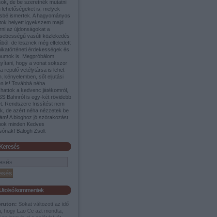
sok, de be szeretnék mutatni
 lehetőségeket is, melyek
sbé ismertek. A hagyományos
tok helyett igyekszem majd
rni az újdonságokat a
sebességű vasúti közlekedés
ából, de lesznek még elfeledett
nikatörténeti érdekességek és
umok is. Megpróbálom
yítani, hogy a vonat sokszor
a repülő vetélytársa is lehet
, kényelemben, sőt eljutási
en is! Továbbá néha
shattok a kedvenc játékomról,
SS Bahnról is egy-két rövidebb
t. Rendszere frissítést nem
ek, de azért néha nézzetek be
ám! A bloghoz jó szórakozást
nok minden Kedves
sónak! Balogh Zsolt
Keresés
Utolsó kommentek
pruton:
Sokat változott az idő
a, hogy Lao Ce azt mondta,