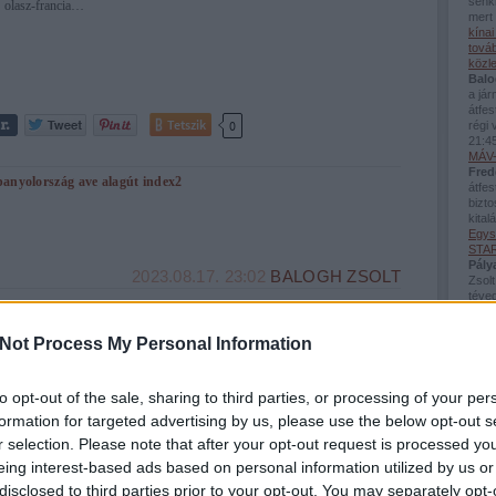
senki
olasz-francia…
mert 
kína
továb
közl
Balo
a já
átfes
Tetszik
0
régi 
21:4
MÁV-
Fred
panyolország
ave
alagút
index2
átfes
bizto
kital
Egys
STAR
Pály
2023.08.17. 23:02
BALOGH ZSOLT
Zsolt
téved
agysebességű szolgáltatásait Franciaországban
Viss
bej..
Not Process My Personal Information
Guva
Balo
A RENFE Viajeros 2023. július 28-án megkezdte a Madrid és Marseille
sínés
közötti nyílt hozzáférésű nemzetközi nagysebességű járatok üzemeltetését,
téve
to opt-out of the sale, sharing to third parties, or processing of your per
miután július 13-án már elindította a Barcelona-Lyon járatot. A két útvonalat
néhán
korábban a RENFE (Spanyol Államvasutak) 2013 óta az SNCF-fel
formation for targeted advertising by us, please use the below opt-out s
(
2026
(Francia…
Beac
r selection. Please note that after your opt-out request is processed y
Utol
eing interest-based ads based on personal information utilized by us or
disclosed to third parties prior to your opt-out. You may separately opt-