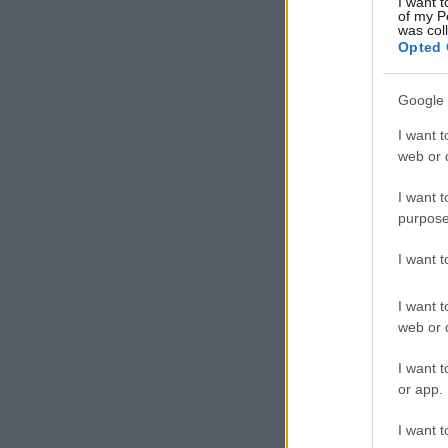
I want t
of my P
was col
Szólj hozzá!
Címkék:
m
Opted 
Google 
I want t
Európa legforgal
web or d
I want t
purpose
I want 
I want t
web or d
tovább »
I want t
or app.
4
komment
Címkék:
sp
I want t