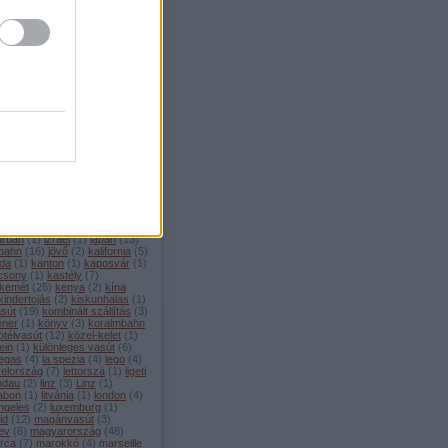
mons
(
2
)
corniglia
(
1
)
covid
(
2
)
1
)
csalagút
(
1
)
csatorna-
t
(
3
)
csehország
(
21
)
dánia
él-amerika
(
1
)
dél-korea
(
3
)
o
(
1
)
deutsche bahn
(
25
)
ptom
(
4
)
éjszakai vonat
(
6
)
 musk
(
3
)
érdekességek
(
81
)
ország
(
1
)
etcs
(
3
)
euronight
urópa
(
14
)
eurostar
(
2
)
filmek
innország
(
1
)
fogaskerekű
(
5
)
ciaország
(
102
)
freilassing
(
1
)
en
(
4
)
füsti
(
1
)
gaudi
(
3
)
va
(
8
)
görögország
(
2
)
mozdony
(
14
)
gysev
(
1
)
hajó
amburg
(
8
)
heide volm
(
2
)
híd
ollandia
(
7
)
horvátország
(
3
)
2
)
hyperloop
(
2
)
ic
(
2
)
ice
(
24
)
u
(
1
)
index
(
193
)
index2
(
337
)
(
7
)
innsbruck
(
5
)
interrail
(
20
)
urban
(
1
)
izrael
(
1
)
japán
(
13
)
 bahn
(
16
)
jövő
(
2
)
kalifornia
(
5
)
da
(
1
)
kanton
(
1
)
kaposvár
(
1
)
csony
(
1
)
kastély
(
7
)
kemét
(
25
)
kenya
(
2
)
kína
kindertojás
(
2
)
kiskunhalas
(
1
)
asút
(
19
)
kombinált szállítás
(
3
)
éner
(
1
)
könyv
(
3
)
koralmbahn
ötélvasút
(
12
)
közel-kelet
(
1
)
ein
(
1
)
különleges vasút
(
6
)
vegas
(
4
)
la spezia
(
4
)
lego
(
4
)
yelország
(
7
)
lettorszá
(
1
)
ligeti
indau
(
2
)
linz
(
3
)
Linz
(
1
)
zabon
(
1
)
litvánia
(
1
)
london
(
4
)
ngeles
(
2
)
luxemburg
(
1
)
id
(
12
)
magánvasút
(
3
)
ev
(
6
)
magyarország
(
48
)
orca
(
7
)
marokkó
(
4
)
marseille