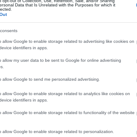
o opt-out of Collection, Use, Retention, Sale, and/or Sharing
ersonal Data that Is Unrelated with the Purposes for which it
Ad
lected.
B
adrid
spanyolország
index2
Out
A 
A 
c
M
consents
ka
M
2023.05.01. 00:36
BALOGH ZSOLT
o allow Google to enable storage related to advertising like cookies on
B
masabb vasútállomásai
evice identifiers in apps.
o allow my user data to be sent to Google for online advertising
A vasútállomásokat többféleképpen is sorba lehet rendezni: kor, méret,
100
s.
vágányok száma..., ám jelentőségét talán leginkább az ott megforduló
9euro
alagú
utasok száma alapján lehet felbecsülni. Az ide vezető út azonban hosszú
állo
volt, az európai vasúti közlekedés jelenlegi formáját több, mint 175 év alatt
amer
to allow Google to send me personalized advertising.
érte…
amtr
(
6
)
a
aros
augs
o allow Google to enable storage related to analytics like cookies on
(
4
)
a
evice identifiers in apps.
(
1
)
á
(
2
)
b
bales
barl
o allow Google to enable storage related to functionality of the website
Tetszik
0
(
12
)
berc
(
4
)
b
(
2
)
b
brazí
anyolország
franciaország
németország
európa
állomás
o allow Google to enable storage related to personalization.
buda
chat