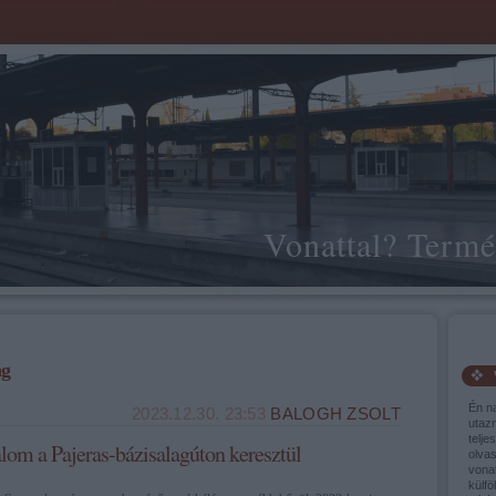
Vonattal? Termé
ág
Én n
2023.12.30. 23:53
BALOGH ZSOLT
utaz
telje
lom a Pajeras-bázisalagúton keresztül
olva
vonat
külfö