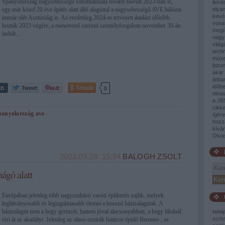
Spanyolország nagysebességű vasúthálózata tovább bővült 2023-ban is,
leírá
egy már közel 20 éve építés alatt álló alagúttal a nagysebességű AVE hálózat
olyan
kevé
immár elér Asztúriáig is. Az eredetileg 2024-re tervezett átadást előrébb
vona
hozták 2023 végére, a menetrend szerinti személyforgalom november 30-án
megí
indult…
nagy
világ
tech
múze
bizon
akár 
árban
időb
Tetszik
0
olva
a JB
cikke
panyolország
ave
ígér
hozz
kívá
Olva
2023.09.28. 15:34
BALOGH ZSOLT
hágó alatt
Európában jelenleg több nagyszabású vasúti építkezés zajlik, melyek
leglátványosabb és legizgalmasabb elemei a hosszú bázisalagutak. A
bázisalagút nem a hegy gerincét, hanem jóval alacsonyabban, a hegy lábánál
tula
azót
töri át az akadályt. Jelenleg az olasz-osztrák határon épülő Brenner-, az