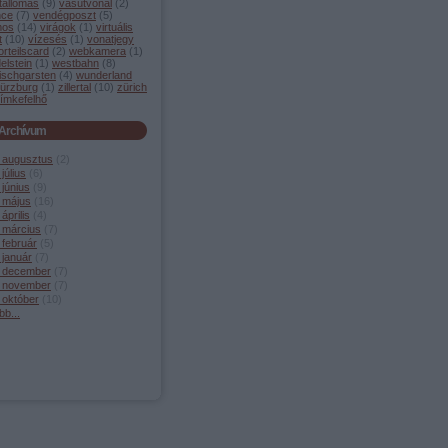
tállomás
(
9
)
vasútvonal
(
2
)
nce
(
7
)
vendégposzt
(
5
)
mos
(
14
)
virágok
(
1
)
virtuális
t
(
10
)
vízesés
(
1
)
vonatjegy
orteilscard
(
2
)
webkamera
(
1
)
elstein
(
1
)
westbahn
(
8
)
ischgarsten
(
4
)
wunderland
ürzburg
(
1
)
zillertal
(
10
)
zürich
ímkefelhő
Archívum
 augusztus
(
2
)
július
(
6
)
június
(
9
)
 május
(
16
)
április
(
4
)
 március
(
7
)
 február
(
5
)
 január
(
7
)
 december
(
7
)
 november
(
7
)
 október
(
10
)
bb
...