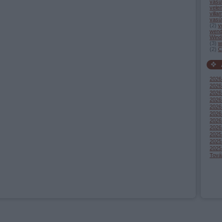
vasú
vele
villa
vasú
(
2
)
v
wend
Wind
(
3
)
w
(
2
)
C
2026
2026 
2026 
2026
2026 
2026
2026
2026
2025
2025
2025
Tová