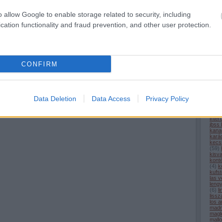
com
cpk
(
o allow Google to enable storage related to security, including
alagú
(
6
)
d
cation functionality and fraud prevention, and other user protection.
desir
Következő oldal »
egyi
elon
észt
(
3
)
e
(
6
)
f
CONFIRM
fran
füss
geno
gőz
(
9
)
h
(
5
)
h
Data Deletion
Data Access
Privacy Policy
hs2
(
iho.h
india
inter
jbss
kana
kará
kecs
(
59
)
kisv
kont
(
4
)
k
kufst
las 
leng
(
6
)
l
liss
los a
madr
magl
mall