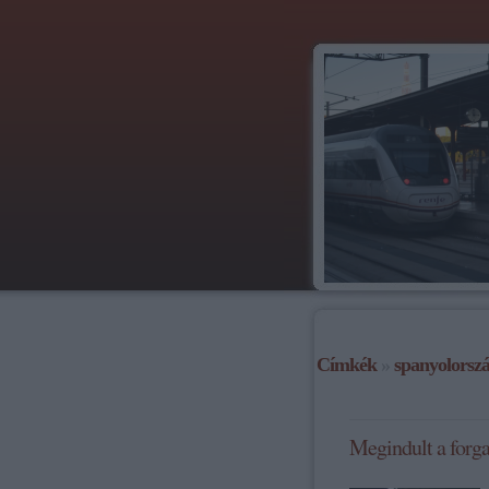
Címkék
»
spanyolorsz
Megindult a forga