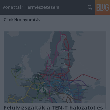
Vonattal? Természetesen!
Címkék
»
nyomtáv
Felülvizsgálták a TEN-T hálózatot és