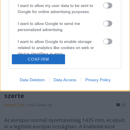
I want to allow my user data to be sent to
Google for online advertising purposes.
I want to allow Google to send me
personalized advertising.
I want to allow Google to enable storage
related to analytics like cookies on web or
device identifiers in apps.
CONFIRM
I want to allow Google to enable storage
related to functionality of the website or app.
Data Deletion
Data Access
Privacy Policy
I want to allow Google to enable storage
Nyomtávolság-problémák Európa-
related to personalization.
szerte
I want to allow Google to enable storage
Balogh Zsolt
•
2022. június 06.
33
related to security, including authentication
functionality and fraud prevention, and other
Az európai normál nyomtávolság 1435 mm, ez épült
user protection.
ki a legtöbb európai országban. A kivételek közé