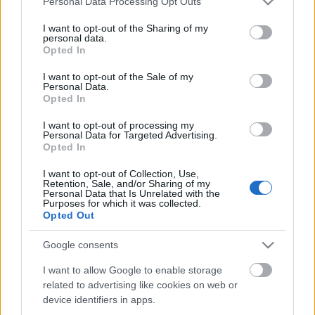
Personal Data Processing Opt Outs
services and may gather and store information including but
not limited to your visit or usage behaviour. You may click to
I want to opt-out of the Sharing of my
personal data.
grant or deny consent to Google and its third-party tags to
Opted In
use your data for below specified purposes in below Google
consent section.
I want to opt-out of the Sale of my
Personal Data.
Az Európai Unió az egységes
Opted In
nyomtávolságot szorgalmazza
I want to opt-out of processing my
Personal Data for Targeted Advertising.
Balogh Zsolt
•
2022. augusztus 01.
5
Opted In
I want to opt-out of Collection, Use,
Történelmi okokból Európa vasútjai eltérő
Retention, Sale, and/or Sharing of my
Personal Data that Is Unrelated with the
nyomtávolságokkal épültek ki. Bár történtek
Purposes for which it was collected.
erőfeszítések az egységesítésre, sok nyomtávolság
Opted Out
kipusztult, a teljes egységesség még nem alakult ki.
A fő európai nyomtávolság az 1435 mm, ezen felül
Google consents
több ezer km hosszúságban létezik 1668 mm-es
I want to allow Google to enable storage
pálya az Ibériai…
related to advertising like cookies on web or
device identifiers in apps.