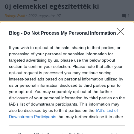
új elemekkel egészítették ki
Balogh Zsolt
•
2022. augusztus 07.
1
Az Európai Bizottság a TEN-T rendelet (Trans-
Blog -
Do Not Process My Personal Information
European Transport Network. magyarul
Transzeurópai közlekedési hálózat) felülvizsgálatára
If you wish to opt-out of the sale, sharing to third parties, or
vonatkozó javaslatait az ukrajnai orosz invázió
processing of your personal or sensitive information for
fényében módosították: az ukrajnai és moldovai
targeted advertising by us, please use the below opt-out
útvonalakat felvették, Oroszországot és
section to confirm your selection. Please note that after your
Fehéroroszországot törölték,…
opt-out request is processed you may continue seeing
interest-based ads based on personal information utilized by
us or personal information disclosed to third parties prior to
your opt-out. You may separately opt-out of the further
disclosure of your personal information by third parties on the
IAB’s list of downstream participants. This information may
also be disclosed by us to third parties on the
IAB’s List of
Downstream Participants
that may further disclose it to other
third parties.
Please note that this website/app uses one or more Google