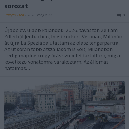
sorozat
Balogh Zsolt
•
2026. május 22.
0
Újabb év, újabb kalandok: 2026. tavaszán Zell am
Zillerből Jenbachon, Innsbruckon, Veronán, Milánón
át újra La Speziába utaztam az olasz tengerpartra.
Az út során több átszállásom is volt, Milánóban
pedig majdnem egy órás szünetet tartottam, míg a
következő vonatomra várakoztam. Az állomás
hatalmas…