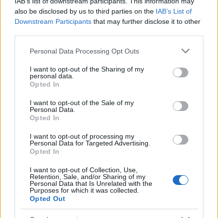
nagyvárost számos park teszi élhetővé, köztük
IAB’s list of downstream participants. This information may
a Parco Sempione, ami már önmagában is egy
also be disclosed by us to third parties on the
IAB’s List of
látványosság. Itt található III.…
Downstream Participants
that may further disclose it to other
third parties.
Please note that this website/app uses one or more Google
Personal Data Processing Opt Outs
services and may gather and store information including but
not limited to your visit or usage behaviour. You may click to
I want to opt-out of the Sharing of my
personal data.
grant or deny consent to Google and its third-party tags to
Opted In
use your data for below specified purposes in below Google
consent section.
I want to opt-out of the Sale of my
Personal Data.
Opted In
I want to opt-out of processing my
Personal Data for Targeted Advertising.
Opted In
I want to opt-out of Collection, Use,
Retention, Sale, and/or Sharing of my
Personal Data that Is Unrelated with the
Purposes for which it was collected.
A milánói vonatmúzeum
Opted Out
Balogh Zsolt
•
2022. augusztus 22.
2