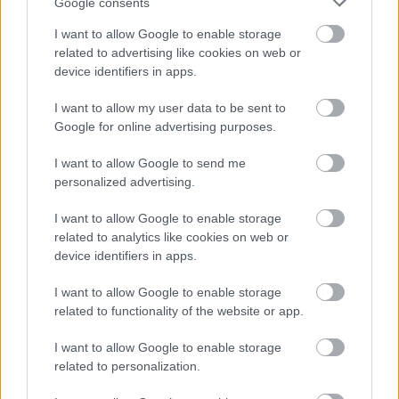
Google consents
A Museo Nazionale Scienza e Tecnologia Leonardo
I want to allow Google to enable storage
da Vinci, magyarul a "Leonardo da Vinci" Nemzeti
related to advertising like cookies on web or
Tudományos és Technológiai Múzeum" nem csak a
device identifiers in apps.
reneszánsz művész és feltaláló, Leonardo da Vinci
munkáit mutatja be, hanem egy kisebb vasúti
I want to allow my user data to be sent to
kiállítás is tartozik hozzá. A vasútállomást idéző
Google for online advertising purposes.
csarnokban…
I want to allow Google to send me
personalized advertising.
I want to allow Google to enable storage
related to analytics like cookies on web or
device identifiers in apps.
I want to allow Google to enable storage
related to functionality of the website or app.
I want to allow Google to enable storage
related to personalization.