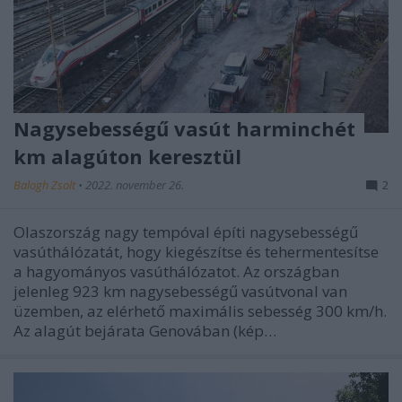
Nagysebességű vasút harminchét
km alagúton keresztül
Balogh Zsolt
•
2022. november 26.
2
Olaszország nagy tempóval építi nagysebességű
vasúthálózatát, hogy kiegészítse és tehermentesítse
a hagyományos vasúthálózatot. Az országban
jelenleg 923 km nagysebességű vasútvonal van
üzemben, az elérhető maximális sebesség 300 km/h.
Az alagút bejárata Genovában (kép…