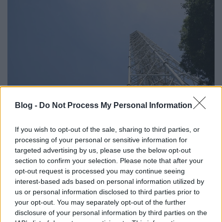
Blog -
Do Not Process My Personal Information
If you wish to opt-out of the sale, sharing to third parties, or
A milánói Torre Branca
processing of your personal or sensitive information for
targeted advertising by us, please use the below opt-out
Balogh Zsolt
•
2022. november 01.
0
section to confirm your selection. Please note that after your
opt-out request is processed you may continue seeing
Milánó számos nevezetességet tartogat az
interest-based ads based on personal information utilized by
odalátogatók számára: múzeumok, templomok
us or personal information disclosed to third parties prior to
sokasága, maga a Milánói dóm, és ne feledkezzünk
your opt-out. You may separately opt-out of the further
meg a Milano Centrale-ról sem. Az 1,35 milliós
disclosure of your personal information by third parties on the