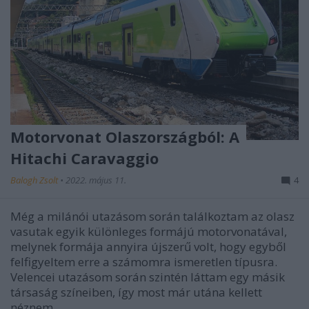
Motorvonat Olaszországból: A
Hitachi Caravaggio
Balogh Zsolt
•
2022. május 11.
4
Még a milánói utazásom során találkoztam az olasz
vasutak egyik különleges formájú motorvonatával,
melynek formája annyira újszerű volt, hogy egyből
felfigyeltem erre a számomra ismeretlen típusra.
Velencei utazásom során szintén láttam egy másik
társaság színeiben, így most már utána kellett
néznem…