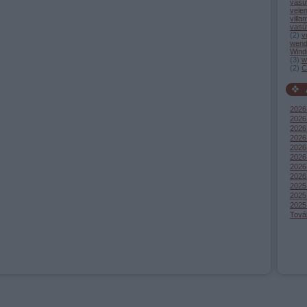
vasú
vele
villa
vasú
(
2
)
v
wend
Wind
(
3
)
w
(
2
)
C
2026
2026 
2026 
2026
2026 
2026
2026
2026
2025
2025
2025
Tová