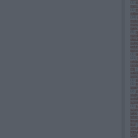
(
1
)
m
merc
(
1
)
m
mitt
(
16
)
moto
mün
nagy
(
5
)
n
nürn
olas
ouig
peki
pors
(
1
)
p
(
21
)
rekl
rend
rhb
(
salz
semm
(
1
)
s
(
1
)
sö
span
(
2
)
s
stutt
svéd
szeg
(
1
)
s
szur
talgo
tehe
texa
tirol
(
simul
tries
USA