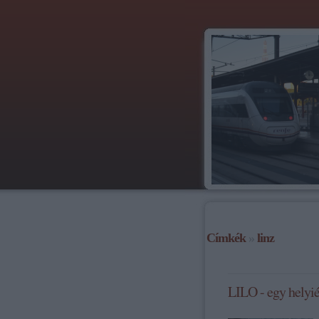
Címkék
»
linz
LILO - egy helyié