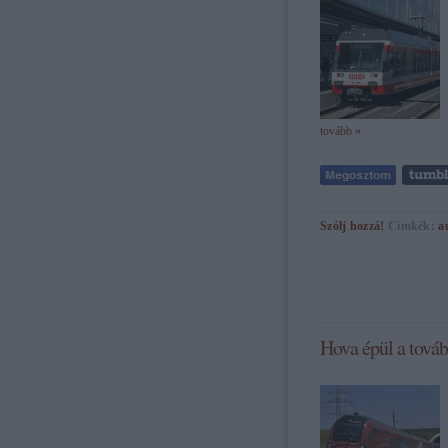
tovább »
Szólj hozzá!
Címkék:
a
Hova épül a továb