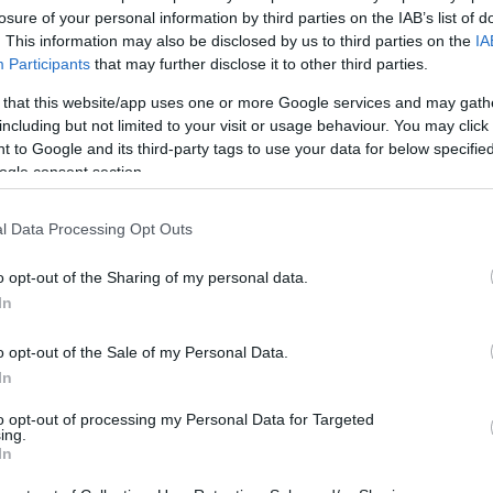
losure of your personal information by third parties on the IAB’s list of
tula
. This information may also be disclosed by us to third parties on the
IA
azót
Tetszik
0
Participants
that may further disclose it to other third parties.
senki
mert 
kína
 that this website/app uses one or more Google services and may gath
továb
usztria
linz
index2
including but not limited to your visit or usage behaviour. You may click 
közl
Balo
 to Google and its third-party tags to use your data for below specifi
a já
ogle consent section.
átfes
régi 
21:4
MÁV-
l Data Processing Opt Outs
Pály
Zsolt
téved
o opt-out of the Sharing of my personal data.
Viss
bej..
In
Guva
Fred
van 
o opt-out of the Sale of my Personal Data.
Az in
a kö
In
Montp
Pály
(
2026
to opt-out of processing my Personal Data for Targeted
Mont
ing.
In