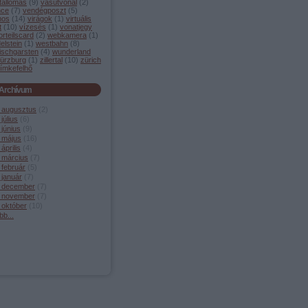
tállomás
(
9
)
vasútvonal
(
2
)
nce
(
7
)
vendégposzt
(
5
)
mos
(
14
)
virágok
(
1
)
virtuális
t
(
10
)
vízesés
(
1
)
vonatjegy
orteilscard
(
2
)
webkamera
(
1
)
elstein
(
1
)
westbahn
(
8
)
ischgarsten
(
4
)
wunderland
ürzburg
(
1
)
zillertal
(
10
)
zürich
ímkefelhő
Archívum
 augusztus
(
2
)
július
(
6
)
június
(
9
)
 május
(
16
)
április
(
4
)
 március
(
7
)
 február
(
5
)
 január
(
7
)
 december
(
7
)
 november
(
7
)
 október
(
10
)
bb
...