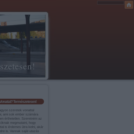
szetesen!
Vonattal? Természetesen!
agyon szeretek vonattal
ni, ami sok ember számára
sen érthetetlen. Szeretném az
sóknak megmutatni, hogy
tal is érdemes útra kelni, akár
ldre is. Vannak saját utazás