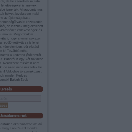
sok, de be szeretnék mutatni
 lehetőségeket is, melyek
sbé ismertek. A hagyományos
tok helyett igyekszem majd
rni az újdonságokat a
sebességű vasúti közlekedés
ából, de lesznek még elfeledett
nikatörténeti érdekességek és
umok is. Megpróbálom
yítani, hogy a vonat sokszor
a repülő vetélytársa is lehet
, kényelemben, sőt eljutási
en is! Továbbá néha
shattok a kedvenc játékomról,
SS Bahnról is egy-két rövidebb
t. Rendszere frissítést nem
ek, de azért néha nézzetek be
ám! A bloghoz jó szórakozást
nok minden Kedves
sónak! Balogh Zsolt
Keresés
Utolsó kommentek
pruton:
Sokat változott az idő
a, hogy Lao Ce azt mondta,