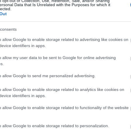
o opt-out of Collection, Use, Retention, Sale, and/or Sharing
ersonal Data that Is Unrelated with the Purposes for which it
Ad
lected.
B
Out
A 
A 
c
M
consents
ka
M
o allow Google to enable storage related to advertising like cookies on
B
evice identifiers in apps.
o allow my user data to be sent to Google for online advertising
100
s.
9euro
alagú
állo
amer
to allow Google to send me personalized advertising.
amtr
(
6
)
a
aros
augs
o allow Google to enable storage related to analytics like cookies on
(
4
)
a
evice identifiers in apps.
(
1
)
á
(
2
)
b
bales
barl
o allow Google to enable storage related to functionality of the website
(
12
)
berc
(
4
)
b
(
2
)
b
brazí
o allow Google to enable storage related to personalization.
buda
chat