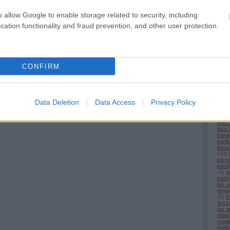
com
cpk
(
o allow Google to enable storage related to security, including
alagú
(
6
)
d
cation functionality and fraud prevention, and other user protection.
desir
egyi
elon
észt
(
3
)
e
(
6
)
f
CONFIRM
fran
füss
geno
gőz
(
9
)
h
(
5
)
h
Data Deletion
Data Access
Privacy Policy
hs2
(
iho.h
india
inter
jbss
kana
kará
kecs
(
59
)
kisv
kont
(
4
)
k
kufst
las 
leng
(
6
)
l
liss
los a
madr
magl
mall