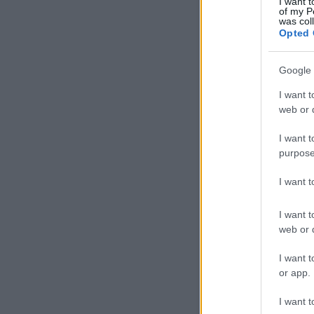
I want t
of my P
was col
Opted 
Google 
I want t
web or d
I want t
purpose
I want 
I want t
web or d
I want t
or app.
I want t