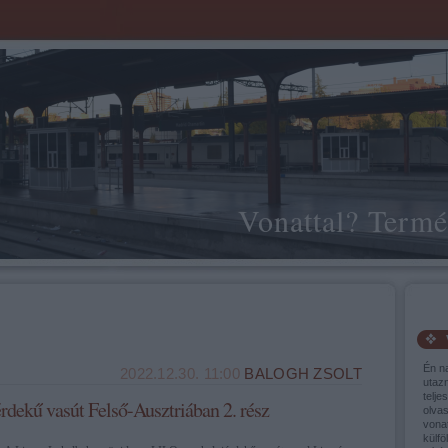
Vonattal? Termé
Én n
2022.12.30. 11:00
BALOGH ZSOLT
utaz
telje
rdekű vasút Felső-Ausztriában 2. rész
olva
vonat
külfö