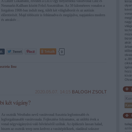
A Linzer Lokalbahn, röviden a LILO egy helyiérdekű vasútvonal Linz és
leírá
Neumarkt-Kallham között Felső Ausztriában. Az 59 kilométeres vonalon a
olyan
kevé
forgalom 1908-ban indult meg, túlélt két világháborút és az autózás
vona
előretörését. Majd többször is feltámadva és megújulva, napjainkra modern
megí
és attraktív…
nagy
világ
tech
múze
bizon
akár 
árban
időb
Tetszik
0
olva
a JB
cikke
usztria
linz
ígér
hozz
kívá
Olva
2020.05.07. 14:15
BALOGH ZSOLT
bi két vágány?
Az osztrák Westbahn nevű vasútvonal Ausztria legfontosabb és
legforgalmasabb vasútvonala. Fejlesztése folyamatos, az utóbbi évek a
vonal négyvágányúvá való bővítéséről szóltak. Az építkezés lassan halad,
tula
azót
hiszen az osztrák terep nem kedvez a vasútépítőknek, ráadásul sokszor