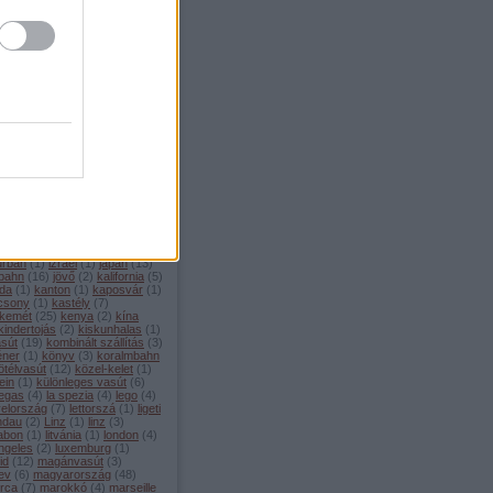
mons
(
2
)
corniglia
(
1
)
covid
(
2
)
1
)
csalagút
(
1
)
csatorna-
t
(
3
)
csehország
(
21
)
dánia
él-amerika
(
1
)
dél-korea
(
3
)
o
(
1
)
deutsche bahn
(
25
)
ptom
(
4
)
éjszakai vonat
(
6
)
 musk
(
3
)
érdekességek
(
81
)
ország
(
1
)
etcs
(
3
)
euronight
urópa
(
14
)
eurostar
(
2
)
filmek
innország
(
1
)
fogaskerekű
(
5
)
ciaország
(
102
)
freilassing
(
1
)
en
(
4
)
füsti
(
1
)
gaudi
(
3
)
va
(
8
)
görögország
(
2
)
mozdony
(
14
)
gysev
(
1
)
hajó
amburg
(
8
)
heide volm
(
2
)
híd
ollandia
(
7
)
horvátország
(
3
)
2
)
hyperloop
(
2
)
ic
(
2
)
ice
(
24
)
u
(
1
)
index
(
193
)
index2
(
337
)
(
7
)
innsbruck
(
5
)
interrail
(
20
)
urban
(
1
)
izrael
(
1
)
japán
(
13
)
 bahn
(
16
)
jövő
(
2
)
kalifornia
(
5
)
da
(
1
)
kanton
(
1
)
kaposvár
(
1
)
csony
(
1
)
kastély
(
7
)
kemét
(
25
)
kenya
(
2
)
kína
kindertojás
(
2
)
kiskunhalas
(
1
)
asút
(
19
)
kombinált szállítás
(
3
)
éner
(
1
)
könyv
(
3
)
koralmbahn
ötélvasút
(
12
)
közel-kelet
(
1
)
ein
(
1
)
különleges vasút
(
6
)
vegas
(
4
)
la spezia
(
4
)
lego
(
4
)
yelország
(
7
)
lettorszá
(
1
)
ligeti
indau
(
2
)
Linz
(
1
)
linz
(
3
)
zabon
(
1
)
litvánia
(
1
)
london
(
4
)
ngeles
(
2
)
luxemburg
(
1
)
id
(
12
)
magánvasút
(
3
)
ev
(
6
)
magyarország
(
48
)
orca
(
7
)
marokkó
(
4
)
marseille