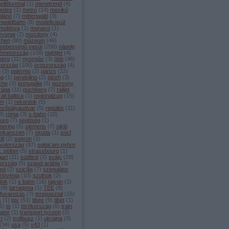
ellékvonal
(
1
)
menetrend
(
4
)
edes
(
1
)
metró
(
14
)
mexikó
ilánó
(
7
)
mittenwald
(
3
)
enwaldbahn
(
8
)
modellvasút
moldova
(
1
)
monaco
(
1
)
rvonat
(
2
)
mozdony
(
4
)
chen
(
80
)
múzeum
(
46
)
sebességű vasút
(
208
)
nápoly
émetország
(
108
)
nightjet
(
4
)
berg
(
11
)
nyomtáv
(
3
)
öbb
(
46
)
zország
(
100
)
oroszország
(
4
)
o
(
3
)
palermo
(
2
)
párizs
(
22
)
ng
(
1
)
pendolino
(
2
)
plzeň
(
3
)
che
(
3
)
portugália
(
5
)
pozsony
rága
(
11
)
puchberg
(
7
)
railjet
rail baltica
(
1
)
regionalzug
(
15
)
ám
(
1
)
rekordok
(
5
)
ezőpályaudvar
(
5
)
repülés
(
11
)
3
)
róma
(
3
)
s-bahn
(
10
)
burg
(
7
)
segítség
(
1
)
ering
(
5
)
siemens
(
7
)
sikló
inkanszen
(
7
)
skoda
(
1
)
sncf
ll
(
2
)
sopron
(
1
)
yolország
(
87
)
spital am pyhrn
t. pölten
(
5
)
strassbourg
(
1
)
gart
(
11
)
südtirol
(
2
)
svájc
(
29
)
ország
(
5
)
szaud-arábia
(
3
)
ed
(
2
)
szicília
(
7
)
szimulátor
zlovénia
(
10
)
szolnok
(
2
)
dok
(
1
)
s bahn
(
16
)
tajvan
(
1
)
(
8
)
tarragona
(
1
)
TEE
(
9
)
rfuvarozás
(
7
)
terepasztal
(
15
)
s
(
1
)
tgv
(
51
)
tibee
(
9
)
tibet
(
1
)
5
)
tó
(
1
)
törökország
(
6
)
train
ator
(
1
)
transport tycoon
(
2
)
zt
(
2
)
trolibusz
(
1
)
ukrajna
(
3
)
(
34
)
usa
(
5
)
v43
(
1
)