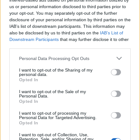
interest-based ads based on personal information utilized by
us or personal information disclosed to third parties prior to
your opt-out. You may separately opt-out of the further
disclosure of your personal information by third parties on the
IAB’s list of downstream participants. This information may
also be disclosed by us to third parties on the
IAB’s List of
Hajókirándulás Vernazzából La
Downstream Participants
that may further disclose it to other
Speziába
third parties.
Please note that this website/app uses one or more Google
Balogh Zsolt
•
2026. június 05.
0
Personal Data Processing Opt Outs
services and may gather and store information including but
not limited to your visit or usage behaviour. You may click to
I want to opt-out of the Sharing of my
Olaszországban, a Ligur-tenger partját számos
personal data.
grant or deny consent to Google and its third-party tags to
kirándulóhajóval is felkereshetjük és
Opted In
use your data for below specified purposes in below Google
megismerhetjük, ha már meguntuk a vonatokat. A
consent section.
I want to opt-out of the Sale of my
Cinque Terre falvaiba szerencsére autóval nem lehet
Personal Data.
behajtani, élvezzük hát az autómentes
Opted In
szabadságunkat és próbáljunk ki minél több
I want to opt-out of processing my
alternatív lehetőséget! Indulás…
Personal Data for Targeted Advertising.
Opted In
I want to opt-out of Collection, Use,
Retention, Sale, and/or Sharing of my