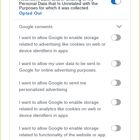
Personal Data that Is Unrelated with the
Purposes for which it was collected.
Opted Out
Google consents
I want to allow Google to enable storage
related to advertising like cookies on web or
device identifiers in apps.
I want to allow my user data to be sent to
Google for online advertising purposes.
I want to allow Google to send me
Vonattal Zell am Zillerbőll La
personalized advertising.
Speziába
I want to allow Google to enable storage
Balogh Zsolt
•
2025. október 31.
0
related to analytics like cookies on web or
device identifiers in apps.
A Brenner-hágón az elmúlt években már többször is
átkeltem, ám ez az út még sokadjára is izgalmas és
I want to allow Google to enable storage
related to functionality of the website or app.
látványos számomra. A cél pedig nem csak a hágó