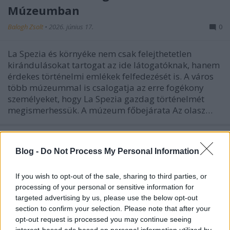
Múzeumban
Balogh Zsolt
•
2026. június 17.
0
La Spezia és környéke nem csak felejthetetlen
kirándulásokat tartogat az ide látogatóknak, hanem
érdekes történelmi emlékek felfedezését is. A város
több múzeummal is csalogatja az erre fogékony
személyeket, hogy La Spezia gazdag történelmét
megismerhessük. A múzeum főbejárata Az olasz…
Blog -
Do Not Process My Personal Information
If you wish to opt-out of the sale, sharing to third parties, or
processing of your personal or sensitive information for
targeted advertising by us, please use the below opt-out
section to confirm your selection. Please note that after your
opt-out request is processed you may continue seeing