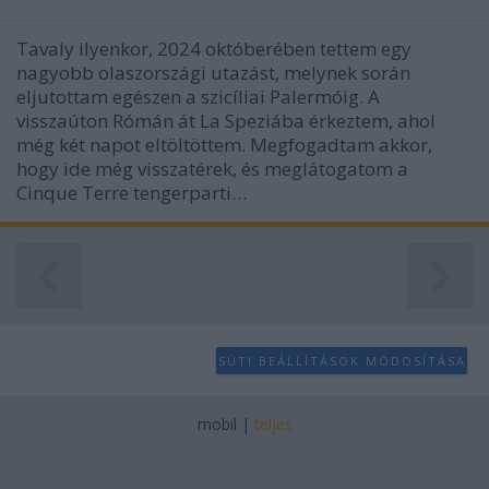
Tavaly ilyenkor, 2024 októberében tettem egy
nagyobb olaszországi utazást, melynek során
eljutottam egészen a szicíliai Palermóig. A
visszaúton Rómán át La Speziába érkeztem, ahol
még két napot eltöltöttem. Megfogadtam akkor,
hogy ide még visszatérek, és meglátogatom a
Cinque Terre tengerparti…
SÜTI BEÁLLÍTÁSOK MÓDOSÍTÁSA
mobil
|
teljes