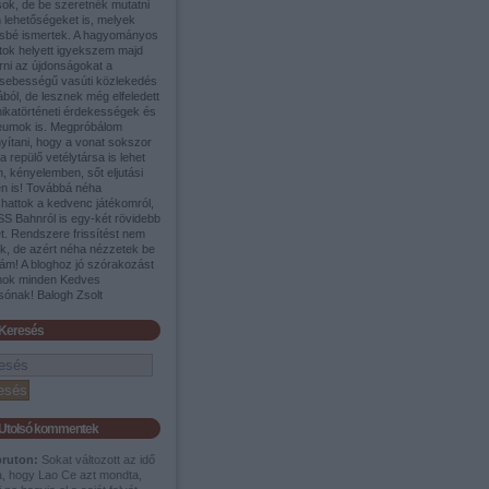
sok, de be szeretnék mutatni
 lehetőségeket is, melyek
sbé ismertek. A hagyományos
tok helyett igyekszem majd
rni az újdonságokat a
sebességű vasúti közlekedés
ából, de lesznek még elfeledett
nikatörténeti érdekességek és
umok is. Megpróbálom
yítani, hogy a vonat sokszor
a repülő vetélytársa is lehet
, kényelemben, sőt eljutási
en is! Továbbá néha
shattok a kedvenc játékomról,
SS Bahnról is egy-két rövidebb
t. Rendszere frissítést nem
ek, de azért néha nézzetek be
ám! A bloghoz jó szórakozást
nok minden Kedves
sónak! Balogh Zsolt
Keresés
Utolsó kommentek
pruton:
Sokat változott az idő
a, hogy Lao Ce azt mondta,