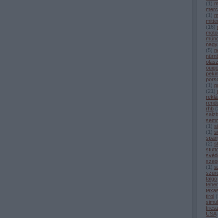
(
1
)
m
merc
(
1
)
m
mitt
(
16
)
moto
mün
nagy
(
5
)
n
nürn
olas
ouig
peki
pors
(
1
)
p
(
21
)
rekl
rend
rhb
(
salz
semm
(
1
)
s
(
1
)
sö
span
(
2
)
s
stutt
svéd
szeg
(
1
)
s
szur
talgo
tehe
texa
tirol
(
simul
tries
USA