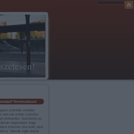
szetesen!
Vonattal? Természetesen!
agyon szeretek vonattal
ni, ami sok ember számára
sen érthetetlen. Szeretném az
sóknak megmutatni, hogy
tal is érdemes útra kelni, akár
ldre is. Vannak saját utazás