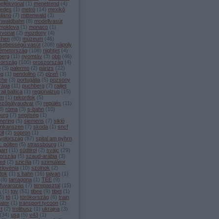
ellékvonal
(
1
)
menetrend
(
4
)
edes
(
1
)
metró
(
14
)
mexikó
ilánó
(
7
)
mittenwald
(
3
)
enwaldbahn
(
8
)
modellvasút
moldova
(
1
)
monaco
(
1
)
rvonat
(
2
)
mozdony
(
4
)
chen
(
80
)
múzeum
(
46
)
sebességű vasút
(
208
)
nápoly
émetország
(
108
)
nightjet
(
4
)
berg
(
11
)
nyomtáv
(
3
)
öbb
(
46
)
zország
(
100
)
oroszország
(
4
)
o
(
3
)
palermo
(
2
)
párizs
(
22
)
ng
(
1
)
pendolino
(
2
)
plzeň
(
3
)
che
(
3
)
portugália
(
5
)
pozsony
rága
(
11
)
puchberg
(
7
)
railjet
rail baltica
(
1
)
regionalzug
(
15
)
ám
(
1
)
rekordok
(
5
)
ezőpályaudvar
(
5
)
repülés
(
11
)
3
)
róma
(
3
)
s-bahn
(
10
)
burg
(
7
)
segítség
(
1
)
ering
(
5
)
siemens
(
7
)
sikló
inkanszen
(
7
)
skoda
(
1
)
sncf
ll
(
2
)
sopron
(
1
)
yolország
(
87
)
spital am pyhrn
t. pölten
(
5
)
strassbourg
(
1
)
gart
(
11
)
südtirol
(
2
)
svájc
(
29
)
ország
(
5
)
szaud-arábia
(
3
)
ed
(
2
)
szicília
(
7
)
szimulátor
zlovénia
(
10
)
szolnok
(
2
)
dok
(
1
)
s bahn
(
16
)
tajvan
(
1
)
(
8
)
tarragona
(
1
)
TEE
(
9
)
rfuvarozás
(
7
)
terepasztal
(
15
)
s
(
1
)
tgv
(
51
)
tibee
(
9
)
tibet
(
1
)
5
)
tó
(
1
)
törökország
(
6
)
train
ator
(
1
)
transport tycoon
(
2
)
zt
(
2
)
trolibusz
(
1
)
ukrajna
(
3
)
(
34
)
usa
(
5
)
v43
(
1
)