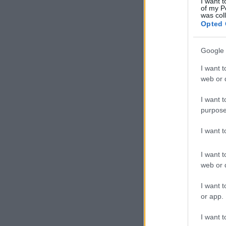
I want t
of my P
was col
Opted 
Google 
I want t
web or d
I want t
purpose
I want 
I want t
web or d
I want t
or app.
I want t