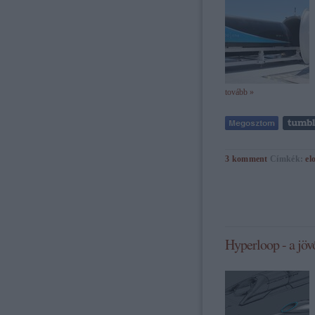
tovább »
3
komment
Címkék:
el
Hyperloop - a jöv