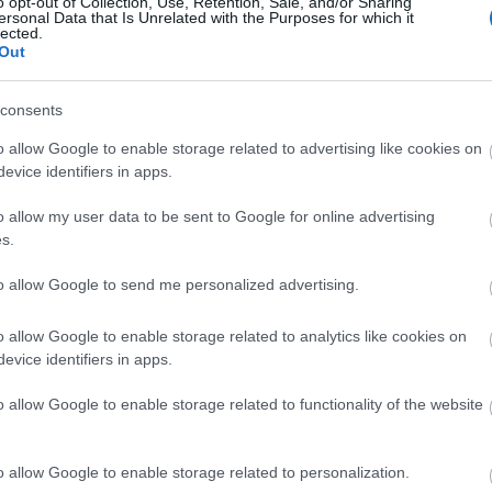
o opt-out of Collection, Use, Retention, Sale, and/or Sharing
ersonal Data that Is Unrelated with the Purposes for which it
Ad
lected.
B
Out
A 
A 
c
M
consents
ka
M
o allow Google to enable storage related to advertising like cookies on
B
evice identifiers in apps.
o allow my user data to be sent to Google for online advertising
100
s.
9euro
alagú
állo
amer
to allow Google to send me personalized advertising.
amtr
(
6
)
a
aros
augs
o allow Google to enable storage related to analytics like cookies on
(
4
)
a
evice identifiers in apps.
(
1
)
á
(
2
)
b
bales
barl
o allow Google to enable storage related to functionality of the website
(
12
)
berc
(
4
)
b
(
2
)
b
brazí
o allow Google to enable storage related to personalization.
buda
chat