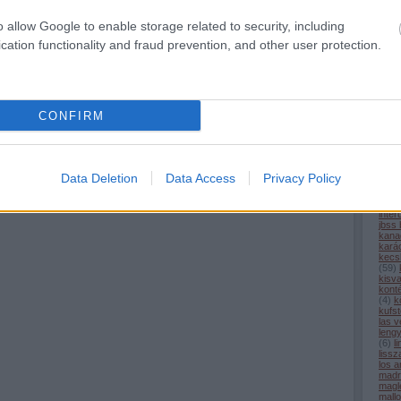
com
cpk
(
o allow Google to enable storage related to security, including
alagú
(
6
)
d
cation functionality and fraud prevention, and other user protection.
desir
egyi
elon
észt
(
3
)
e
(
6
)
f
CONFIRM
fran
füss
geno
gőz
(
9
)
h
(
5
)
h
Data Deletion
Data Access
Privacy Policy
hs2
(
iho.h
india
inter
jbss
kana
kará
kecs
(
59
)
kisv
kont
(
4
)
k
kufst
las 
leng
(
6
)
l
liss
los a
madr
magl
mall