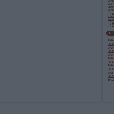
vasú
vele
villa
vasú
(
2
)
v
wend
Wind
(
3
)
w
(
2
)
C
2026
2026 
2026 
2026
2026 
2026
2026
2026
2025
2025
2025
Tová