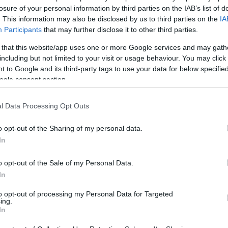
losure of your personal information by third parties on the IAB’s list of
tula
. This information may also be disclosed by us to third parties on the
IA
azót
Participants
that may further disclose it to other third parties.
senki
mert 
kína
 that this website/app uses one or more Google services and may gath
továb
including but not limited to your visit or usage behaviour. You may click 
közl
Balo
 to Google and its third-party tags to use your data for below specifi
a já
ogle consent section.
átfes
régi 
21:4
MÁV-
l Data Processing Opt Outs
Pály
Zsolt
téved
o opt-out of the Sharing of my personal data.
Viss
bej..
In
Guva
Fred
van 
o opt-out of the Sale of my Personal Data.
Az in
a kö
In
Montp
Pály
(
2026
to opt-out of processing my Personal Data for Targeted
Mont
ing.
In