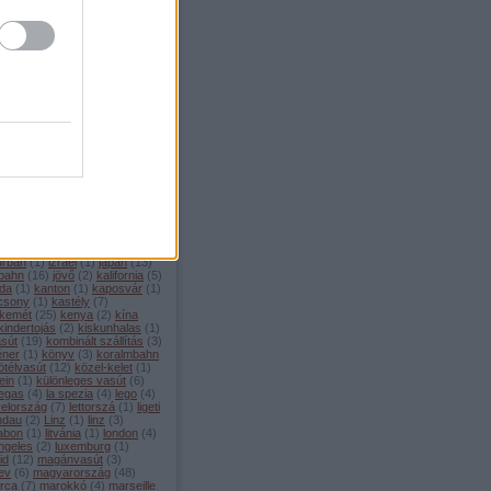
mons
(
2
)
corniglia
(
1
)
covid
(
2
)
1
)
csalagút
(
1
)
csatorna-
t
(
3
)
csehország
(
21
)
dánia
él-amerika
(
1
)
dél-korea
(
3
)
o
(
1
)
deutsche bahn
(
25
)
ptom
(
4
)
éjszakai vonat
(
6
)
 musk
(
3
)
érdekességek
(
81
)
ország
(
1
)
etcs
(
3
)
euronight
urópa
(
14
)
eurostar
(
2
)
filmek
innország
(
1
)
fogaskerekű
(
5
)
ciaország
(
102
)
freilassing
(
1
)
en
(
4
)
füsti
(
1
)
gaudi
(
3
)
va
(
8
)
görögország
(
2
)
mozdony
(
14
)
gysev
(
1
)
hajó
amburg
(
8
)
heide volm
(
2
)
híd
ollandia
(
7
)
horvátország
(
3
)
2
)
hyperloop
(
2
)
ic
(
2
)
ice
(
24
)
u
(
1
)
index
(
193
)
index2
(
337
)
(
7
)
innsbruck
(
5
)
interrail
(
20
)
urban
(
1
)
izrael
(
1
)
japán
(
13
)
 bahn
(
16
)
jövő
(
2
)
kalifornia
(
5
)
da
(
1
)
kanton
(
1
)
kaposvár
(
1
)
csony
(
1
)
kastély
(
7
)
kemét
(
25
)
kenya
(
2
)
kína
kindertojás
(
2
)
kiskunhalas
(
1
)
asút
(
19
)
kombinált szállítás
(
3
)
éner
(
1
)
könyv
(
3
)
koralmbahn
ötélvasút
(
12
)
közel-kelet
(
1
)
ein
(
1
)
különleges vasút
(
6
)
vegas
(
4
)
la spezia
(
4
)
lego
(
4
)
yelország
(
7
)
lettorszá
(
1
)
ligeti
indau
(
2
)
Linz
(
1
)
linz
(
3
)
zabon
(
1
)
litvánia
(
1
)
london
(
4
)
ngeles
(
2
)
luxemburg
(
1
)
id
(
12
)
magánvasút
(
3
)
ev
(
6
)
magyarország
(
48
)
orca
(
7
)
marokkó
(
4
)
marseille