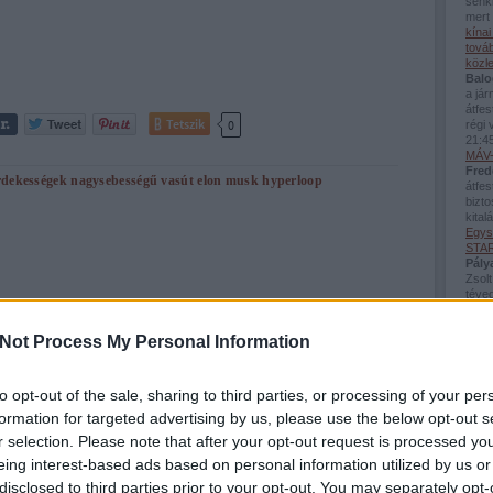
senki
mert 
kína
továb
közl
Balo
a já
átfes
Tetszik
0
régi 
21:4
MÁV-
Fred
rdekességek
nagysebességű vasút
elon musk
hyperloop
átfes
bizto
kital
Egys
STAR
Pály
Zsolt
téved
Viss
bej..
Not Process My Personal Information
Guva
Balo
sínés
téve
to opt-out of the sale, sharing to third parties, or processing of your per
néhán
formation for targeted advertising by us, please use the below opt-out s
(
2026
Beac
r selection. Please note that after your opt-out request is processed y
Utol
eing interest-based ads based on personal information utilized by us or
disclosed to third parties prior to your opt-out. You may separately opt-