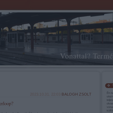
Vonattal? Termé
Én n
2023.10.31. 22:03
BALOGH ZSOLT
utaz
telje
erloop?
olva
vonat
külfö