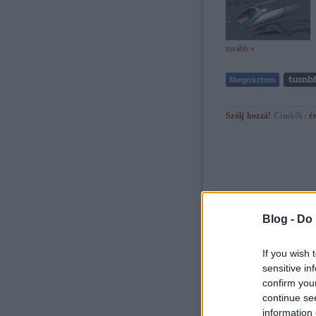
tovább »
Szólj hozzá!
Címkék:
é
Blog -
Do 
If you wish 
sensitive in
confirm you
continue se
information 