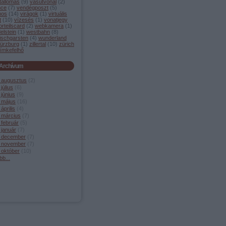
tállomás
(
9
)
vasútvonal
(
2
)
nce
(
7
)
vendégposzt
(
5
)
mos
(
14
)
virágok
(
1
)
virtuális
t
(
10
)
vízesés
(
1
)
vonatjegy
orteilscard
(
2
)
webkamera
(
1
)
elstein
(
1
)
westbahn
(
8
)
ischgarsten
(
4
)
wunderland
ürzburg
(
1
)
zillertal
(
10
)
zürich
ímkefelhő
Archívum
 augusztus
(
2
)
július
(
6
)
június
(
9
)
 május
(
16
)
április
(
4
)
 március
(
7
)
 február
(
5
)
 január
(
7
)
 december
(
7
)
 november
(
7
)
 október
(
10
)
bb
...