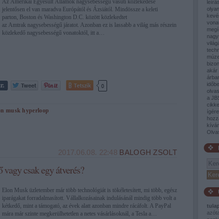
Az Amerikai Egyesült Államok nagysebességű vasúti közlekedése
leírá
jelentősen el van maradva Európától és Ázsiától. Mindössze a keleti
olyan
kevé
parton, Boston és Washington D.C. között közlekedtet
vona
az Amtrak nagysebességű járatot. Azonban ez is lassabb a világ más részein
megí
közlekedő nagysebességű vonatoktól, itt a…
nagy
világ
tech
múze
bizon
akár 
árban
időb
Tetszik
0
olva
a JB
cikke
on musk
hyperloop
ígér
hozz
kívá
Olva
2017.06.08. 22:48
BALOGH ZSOLT
ő vagy csak egy átverés?
Elon Musk üzletember már több technológiát is tökéletesített, mi több, egész
iparágakat forradalmasított. Vállalkozásainak indulásánál mindig több volt a
kétkedő, mint a támogató, az évek alatt azonban mindre rácáfolt. A PayPal
tula
azót
mára már szinte megkerülhetetlen a netes vásárlásoknál, a Tesla a…