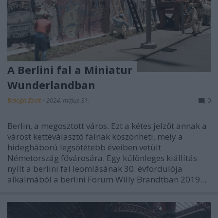
A Berlini fal a Miniatur
Wunderlandban
Balogh Zsolt
•
2024. május 31.
0
Berlin, a megosztott város. Ezt a kétes jelzőt annak a
várost kettéválasztó falnak köszönheti, mely a
hidegháború legsötétebb éveiben vetült
Németország fővárosára. Egy különleges kiállítás
nyílt a berlini fal leomlásának 30. évfordulója
alkalmából a berlini Forum Willy Brandtban 2019.…