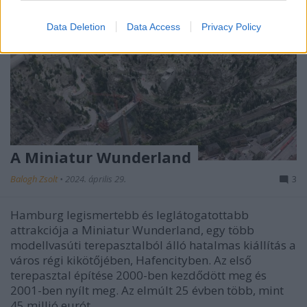
Data Deletion
Data Access
Privacy Policy
A Miniatur Wunderland
Balogh Zsolt
•
2024. április 29.
3
Hamburg legismertebb és leglátogatottabb
attrakciója a Miniatur Wunderland, egy több
modellvasúti terepasztalból álló hatalmas kiállítás a
város régi kikötőjében, Hafencityben. Az első
terepasztal építése 2000-ben kezdődött meg és
2001-ben nyílt meg. Az elmúlt 25 évben több, mint
45 millió eurót…