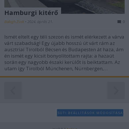
Hamburgi kitérő
Balogh Zsolt
•
2024. április 21.
0
Ismét eltelt egy téli szezon és ismét elérkezett a várva
várt szabadság! Egy újabb hosszú út várt rám az
ausztriai Tirolból Bécsen és Budapesten át haza, ám
én ismét egy kicsit bonyolítottam rajta: a hazaút
során egy nagyobb északi kerülőt is beiktattam. Az
utam így Tirolból Münchenen, Nürnbergen,…
SÜTI BEÁLLÍTÁSOK MÓDOSÍTÁSA