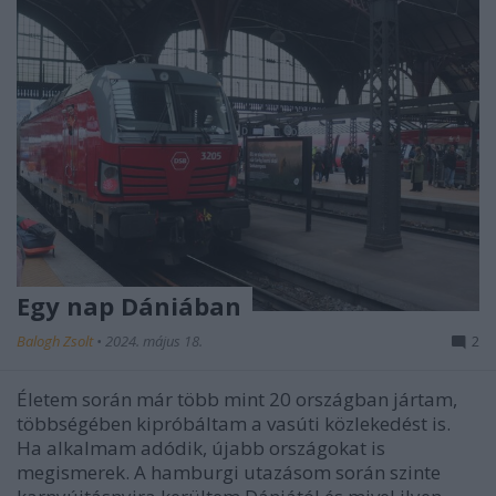
Egy nap Dániában
Balogh Zsolt
•
2024. május 18.
2
Életem során már több mint 20 országban jártam,
többségében kipróbáltam a vasúti közlekedést is.
Ha alkalmam adódik, újabb országokat is
megismerek. A hamburgi utazásom során szinte