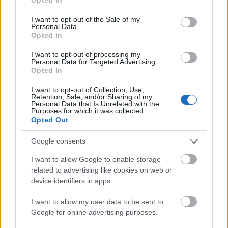
use your data for below specified purposes in below Google
consent section.
A Prototyp Automuseum egy privát autómúzeum
I want to opt-out of the Sale of my
Personal Data.
Hamburgban. A középpontban a háború utáni
Opted In
németországi Porsche korai konstrukcióinak, sport-
és versenyautóinak, valamint tervezőinek és
I want to opt-out of processing my
vezetőinek bemutatása áll. Autócsodák a
Personal Data for Targeted Advertising.
Opted In
múzeumban Thomas König és Oliver Schmidt az
autómúzeum alapításakor…
I want to opt-out of Collection, Use,
Retention, Sale, and/or Sharing of my
Personal Data that Is Unrelated with the
Purposes for which it was collected.
Opted Out
Google consents
I want to allow Google to enable storage
related to advertising like cookies on web or
device identifiers in apps.
I want to allow my user data to be sent to
Google for online advertising purposes.