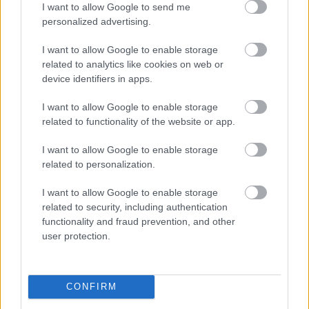
I want to allow Google to send me
personalized advertising.
A hamburgi Nemzetközi
I want to allow Google to enable storage
related to analytics like cookies on web or
Tengerészeti Múzeum
device identifiers in apps.
Balogh Zsolt
•
2024. május 06.
3
I want to allow Google to enable storage
related to functionality of the website or app.
A hamburgi Nemzetközi Tengerészeti Múzeum
(Internationales Maritimes Museum Hamburg,
I want to allow Google to enable storage
rövidítve IMMH) a világ legnagyobb tengerészeti
related to personalization.
múzeuma. A kikötőváros Hafencity nevű, egykori
kikötői negyedében található. A magánmúzeumnak
I want to allow Google to enable storage
helyet adó épület egykoron a legrégebbi
related to security, including authentication
raktárépület volt, ám miután a…
functionality and fraud prevention, and other
user protection.
CONFIRM