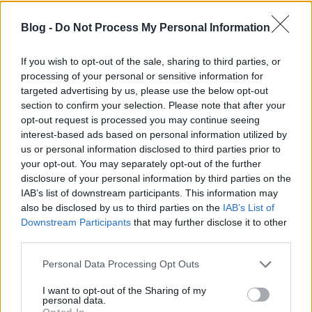
karnyújtásnyira kerültem Dániától és mivel ilyen
messze északon még sohasem jártam,
Blog -
Do Not Process My Personal Information
kihagyhatatlan lehetőség volt,…
If you wish to opt-out of the sale, sharing to third parties, or
processing of your personal or sensitive information for
targeted advertising by us, please use the below opt-out
section to confirm your selection. Please note that after your
opt-out request is processed you may continue seeing
interest-based ads based on personal information utilized by
us or personal information disclosed to third parties prior to
your opt-out. You may separately opt-out of the further
disclosure of your personal information by third parties on the
IAB’s list of downstream participants. This information may
also be disclosed by us to third parties on the
IAB’s List of
Downstream Participants
that may further disclose it to other
third parties.
Please note that this website/app uses one or more Google
Personal Data Processing Opt Outs
Az Automuseum Prototype
services and may gather and store information including but
not limited to your visit or usage behaviour. You may click to
I want to opt-out of the Sharing of my
Balogh Zsolt
•
2024. május 14.
3
personal data.
grant or deny consent to Google and its third-party tags to
Opted In