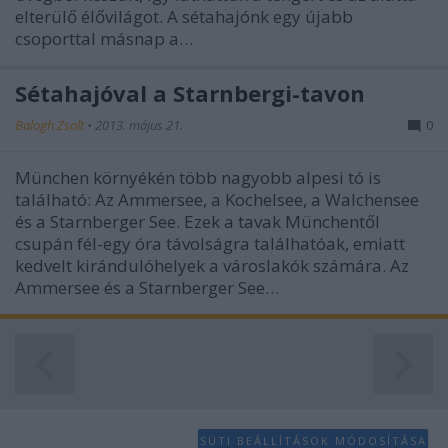
elterülő élővilágot. A sétahajónk egy újabb
csoporttal másnap a…
Sétahajóval a Starnbergi-tavon
Balogh Zsolt
•
2013. május 21.
0
München környékén több nagyobb alpesi tó is
található: Az Ammersee, a Kochelsee, a Walchensee
és a Starnberger See. Ezek a tavak Münchentől
csupán fél-egy óra távolságra találhatóak, emiatt
kedvelt kirándulóhelyek a városlakók számára. Az
Ammersee és a Starnberger See…
SÜTI BEÁLLÍTÁSOK MÓDOSÍTÁSA