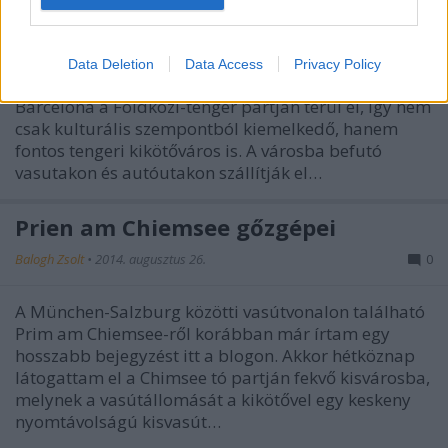
Sétahajóval a Földközi-tengeren
Balogh Zsolt
•
2015. augusztus 08.
0
Data Deletion
Data Access
Privacy Policy
Barcelona a Földközi-tenger partján terül el, így nem
csak kulturális szempontból kiemelkedő, hanem
fontos tengeri kikötőváros is. A városba befutó
vasutakon és autóutakon szállítják el…
Prien am Chiemsee gőzgépei
Balogh Zsolt
•
2014. augusztus 26.
0
A München-Salzburg közötti vasútvonalon található
Prim am Chiemsee-ről korábban már írtam egy
hosszabb bejegyzést itt a blogon. Akkor hétköznap
látogattam el a Chimsee tó partján fekvő kisvárosba,
melynek a vasútállomását a kikötővel egy keskeny
nyomtávolságú kisvasút…