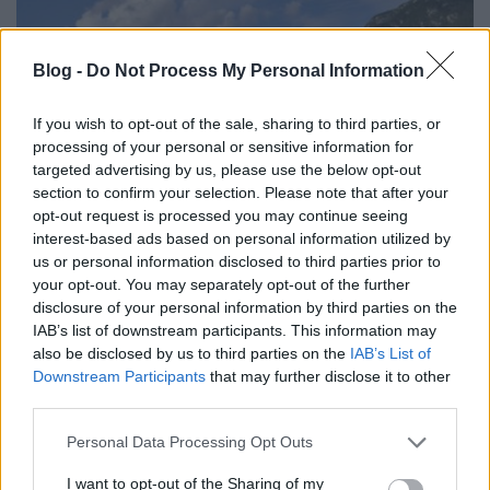
Blog -
Do Not Process My Personal Information
If you wish to opt-out of the sale, sharing to third parties, or
processing of your personal or sensitive information for
targeted advertising by us, please use the below opt-out
section to confirm your selection. Please note that after your
opt-out request is processed you may continue seeing
interest-based ads based on personal information utilized by
Az Achenseebahn gőzöse
us or personal information disclosed to third parties prior to
your opt-out. You may separately opt-out of the further
Balogh Zsolt
•
2017. november 08.
0
disclosure of your personal information by third parties on the
IAB’s list of downstream participants. This information may
also be disclosed by us to third parties on the
IAB’s List of
Az ausztriai Jenbach állomás igazán különleges
Downstream Participants
that may further disclose it to other
állomás, hiszen három különböző nyomtávolságú
third parties.
vasútvonal fut itt össze. Az Alsó-Inn völgyi vasútvonal
képviseli a normál nyomtávolságot, melyen egyik
Please note that this website/app uses one or more Google
Personal Data Processing Opt Outs
irányban München és Salzburg, a másik irányban
services and may gather and store information including but
pedig Innsbruck található. A Zillertalbahn, mely a…
not limited to your visit or usage behaviour. You may click to
I want to opt-out of the Sharing of my