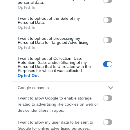
personal data.
grant or deny consent to Google and its third-party tags to
Opted In
use your data for below specified purposes in below Google
consent section.
I want to opt-out of the Sale of my
Personal Data.
Opted In
I want to opt-out of processing my
Personal Data for Targeted Advertising.
Opted In
I want to opt-out of Collection, Use,
Retention, Sale, and/or Sharing of my
Personal Data that Is Unrelated with the
Purposes for which it was collected.
Opted Out
Google consents
I want to allow Google to enable storage
Vízibusszal Velencében
related to advertising like cookies on web or
Balogh Zsolt
•
2016. március 22.
0
device identifiers in apps.
I want to allow my user data to be sent to
Velencét felfedezhetjük gyalogosan, a kis
Google for online advertising purposes.