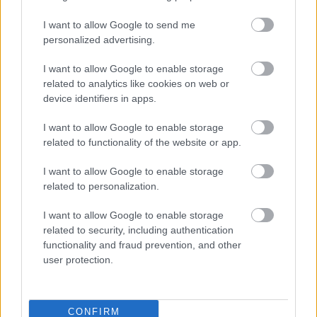
utcácskákon keresztülbolyongva, vagy bérelhetünk
gondolát, hogy egy romantikus hajóút keretében
I want to allow Google to send me
fedezzük fel a lagúnák városát. Velencei utcakép Ha
personalized advertising.
azonban sétálni nem szeretnénk, a gondolát pedig
nem éreznénk biztonságosnak, még mindig van
I want to allow Google to enable storage
egy…
related to analytics like cookies on web or
device identifiers in apps.
I want to allow Google to enable storage
related to functionality of the website or app.
I want to allow Google to enable storage
related to personalization.
I want to allow Google to enable storage
related to security, including authentication
functionality and fraud prevention, and other
user protection.
CONFIRM