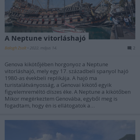
A Neptune vitorláshajó
Balogh Zsolt
•
2022. május 14.
2
Genova kikötőjében horgonyoz a Neptune
vitorláshajó, mely egy 17. századbeli spanyol hajó
1980-as évekbeli replikája. A hajó ma
turistalátványosság, a Genovai kikötő egyik
figyelemreméltó díszes éke. A Neptune a kikötőben
Mikor megérkeztem Genovába, egyből meg is
fogadtam, hogy én is ellátogatok a…