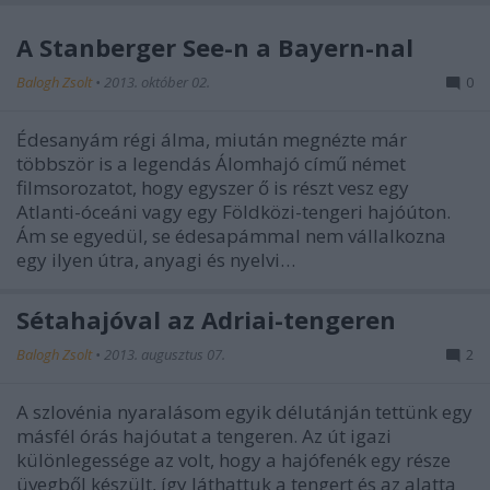
A Stanberger See-n a Bayern-nal
Balogh Zsolt
•
2013. október 02.
0
Édesanyám régi álma, miután megnézte már
többször is a legendás Álomhajó című német
filmsorozatot, hogy egyszer ő is részt vesz egy
Atlanti-óceáni vagy egy Földközi-tengeri hajóúton.
Ám se egyedül, se édesapámmal nem vállalkozna
egy ilyen útra, anyagi és nyelvi…
Sétahajóval az Adriai-tengeren
Balogh Zsolt
•
2013. augusztus 07.
2
A szlovénia nyaralásom egyik délutánján tettünk egy
másfél órás hajóutat a tengeren. Az út igazi
különlegessége az volt, hogy a hajófenék egy része
üvegből készült, így láthattuk a tengert és az alatta