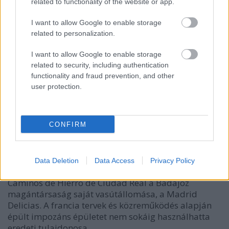
related to functionality of the website or app.
I want to allow Google to enable storage
related to personalization.
I want to allow Google to enable storage
related to security, including authentication
functionality and fraud prevention, and other
user protection.
A madridi vasúti múzeumban
CONFIRM
Balogh Zsolt
•
2017. december 20.
0
Az Atocha és a Norte pályaudvarok után
Data Deletion
Data Access
Privacy Policy
harmadikként épült fel 1879-ben a Compañía de
Caminos de Hierro de Ciudad Real a Badajoz
magántársaság saját vasútállomása, a Madrid
Delicias. A francia tervek és közreműködés alapján
épült impozáns épületet nem sokáig használhatta
eredeti tulajdonosa,…