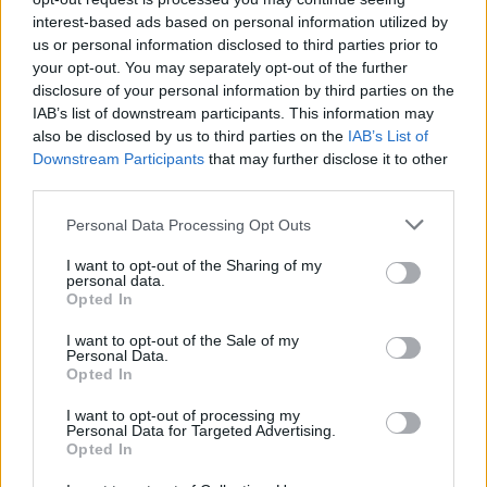
Az áramvonalas gőzösök
interest-based ads based on personal information utilized by
Balogh Zsolt
•
2021. március 13.
7
us or personal information disclosed to third parties prior to
your opt-out. You may separately opt-out of the further
disclosure of your personal information by third parties on the
A technika fejlődésével a gőzmozdonyok is egyre
IAB’s list of downstream participants. This information may
gyorsabbak és erősebbek lettek. A legtöbb
also be disclosed by us to third parties on the
IAB’s List of
vasúttársaság a sebességgel és a kényelemmel
Downstream Participants
that may further disclose it to other
próbált kitűnni, ezért újabbnál újabb gőzösöket
third parties.
állítottak forgalomba. Bár a villamos vontatás is
elszigetelten jelen volt már, mégis az igazi
Please note that this website/app uses one or more Google
Personal Data Processing Opt Outs
zászlóshajók az…
services and may gather and store information including but
not limited to your visit or usage behaviour. You may click to
I want to opt-out of the Sharing of my
personal data.
grant or deny consent to Google and its third-party tags to
Opted In
use your data for below specified purposes in below Google
consent section.
I want to opt-out of the Sale of my
Personal Data.
Opted In
I want to opt-out of processing my
Personal Data for Targeted Advertising.
Opted In