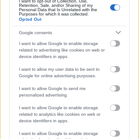
I want to opt-out of Collection, Use,
Retention, Sale, and/or Sharing of my
Personal Data that Is Unrelated with the
Purposes for which it was collected.
Opted Out
Google consents
Gőzmozdonnyal a világűrbe?
I want to allow Google to enable storage
Balogh Zsolt
•
2021. március 09.
1
related to advertising like cookies on web or
device identifiers in apps.
Gőzmozdonyokkal vontatott vonatokkal közlekedni a
I want to allow my user data to be sent to
világűrben a bolygók és a holdak között? Micsoda
Google for online advertising purposes.
képtelenség ez, nem igaz? Én is felkaptam rá a
fejemet, mikor véletlenül rátaláltam a The Galaxy
I want to allow Google to send me
Railways című japán anime sorozatra. Egy képkocka
personalized advertising.
a filmsorozatból A film egy alternatív jövőben…
I want to allow Google to enable storage
related to analytics like cookies on web or
device identifiers in apps.
I want to allow Google to enable storage