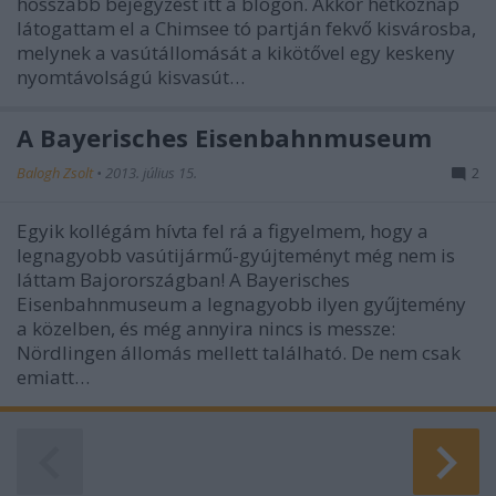
hosszabb bejegyzést itt a blogon. Akkor hétköznap
látogattam el a Chimsee tó partján fekvő kisvárosba,
melynek a vasútállomását a kikötővel egy keskeny
nyomtávolságú kisvasút…
A Bayerisches Eisenbahnmuseum
Balogh Zsolt
•
2013. július 15.
2
Egyik kollégám hívta fel rá a figyelmem, hogy a
legnagyobb vasútijármű-gyújteményt még nem is
láttam Bajorországban! A Bayerisches
Eisenbahnmuseum a legnagyobb ilyen gyűjtemény
a közelben, és még annyira nincs is messze:
Nördlingen állomás mellett található. De nem csak
emiatt…