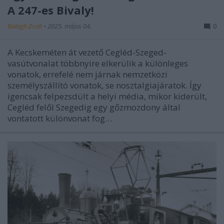
A 247-es Bivaly!
Balogh Zsolt
•
2025. május 04.
0
A Kecskeméten át vezető Cegléd-Szeged-
vasútvonalat többnyire elkerülik a különleges
vonatok, errefelé nem járnak nemzetközi
személyszállító vonatok, se nosztalgiajáratok. Így
igencsak felpezsdült a helyi média, mikor kiderült,
Cegléd felől Szegedig egy gőzmozdony által
vontatott különvonat fog…