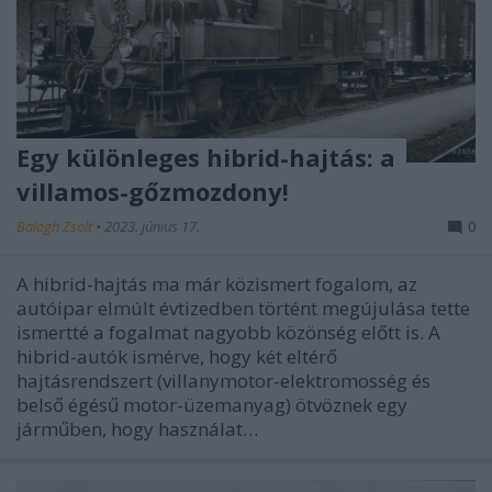
Egy különleges hibrid-hajtás: a
villamos-gőzmozdony!
Balogh Zsolt
•
2023. június 17.
0
A hibrid-hajtás ma már közismert fogalom, az
autóipar elmúlt évtizedben történt megújulása tette
ismertté a fogalmat nagyobb közönség előtt is. A
hibrid-autók ismérve, hogy két eltérő
hajtásrendszert (villanymotor-elektromosség és
belső égésű motor-üzemanyag) ötvöznek egy
járműben, hogy használat…