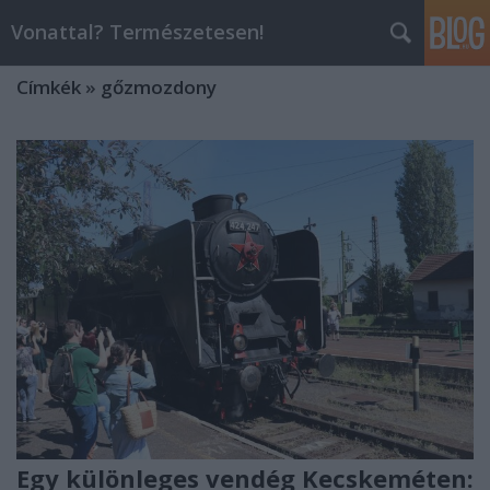
Vonattal? Természetesen!
Címkék
»
gőzmozdony
Egy különleges vendég Kecskeméten: