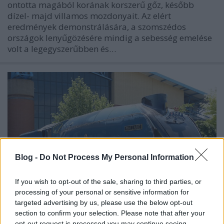
ontotta magából korának korszerű gőz, később
dízel- majd villamos mozdonyait. Az elért
eredmények demonstrálására, a szomszédos
országok lenyűgözésére mindig a sebesség emelése
volt a legegyszerűbben és…
Blog -
Do Not Process My Personal Information
If you wish to opt-out of the sale, sharing to third parties, or
processing of your personal or sensitive information for
targeted advertising by us, please use the below opt-out
section to confirm your selection. Please note that after your
opt-out request is processed you may continue seeing