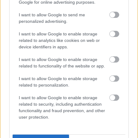
Google for online advertising purposes.
I want to allow Google to send me
personalized advertising.
I want to allow Google to enable storage
related to analytics like cookies on web or
device identifiers in apps.
I want to allow Google to enable storage
related to functionality of the website or app.
I want to allow Google to enable storage
München-Prága vonattal
related to personalization.
Balogh Zsolt
•
2014. május 07.
6
I want to allow Google to enable storage
related to security, including authentication
Csehország fővárosa, Prága, sok-sok látnivalóval
functionality and fraud prevention, and other
rendelkezik és történelme is hosszúra nyúlik már. A
user protection.
prágai várban található Kézművesek utcája pedig a
világörökség része. De a városnak van kiterjed
villamoshálózata, metrója és egy technikatörténeti