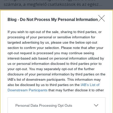
számára, a megfelelő csatlakozások és az egész…
Neuschwanstein
Blog -
Do Not Process My Personal Information
Balogh Zsolt
•
2014. június 11.
5
If you wish to opt-out of the sale, sharing to third parties, or
processing of your personal or sensitive information for
Régi ígéretemet és adósságomat törlesztettem a
targeted advertising by us, please use the below opt-out
legutolsó kirándulásommal, mikor már egy évnyi
section to confirm your selection. Please note that after your
ígérgetés után, egy szombati napon elvittem a
opt-out request is processed you may continue seeing
barátnőmet Neuschwansteinba, II. Lajos
interest-based ads based on personal information utilized by
mesekastélyához. Neuschwanstein a Mária hídról
us or personal information disclosed to third parties prior to
fotózva A korábbi utakhoz képest, most sokkal…
your opt-out. You may separately opt-out of the further
disclosure of your personal information by third parties on the
A mittenwaldi Lautersee és a
IAB’s list of downstream participants. This information may
also be disclosed by us to third parties on the
IAB’s List of
Ferchensee
Downstream Participants
that may further disclose it to other
third parties.
Balogh Zsolt
•
2014. június 02.
4
Please note that this website/app uses one or more Google
Personal Data Processing Opt Outs
A bajorországi München-Garmisch-Partenkirchen-
services and may gather and store information including but