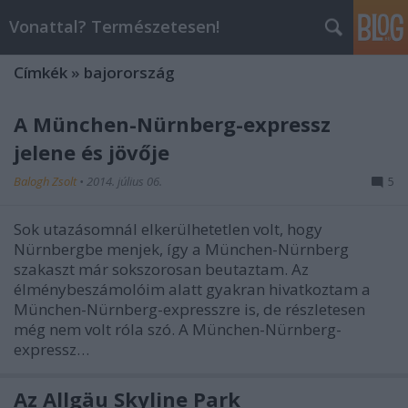
Vonattal? Természetesen!
Címkék
»
bajorország
A München-Nürnberg-expressz
jelene és jövője
Balogh Zsolt
•
2014. július 06.
5
Sok utazásomnál elkerülhetetlen volt, hogy
Nürnbergbe menjek, így a München-Nürnberg
szakaszt már sokszorosan beutaztam. Az
élménybeszámolóim alatt gyakran hivatkoztam a
München-Nürnberg-expresszre is, de részletesen
még nem volt róla szó. A München-Nürnberg-
expressz…
Az Allgäu Skyline Park