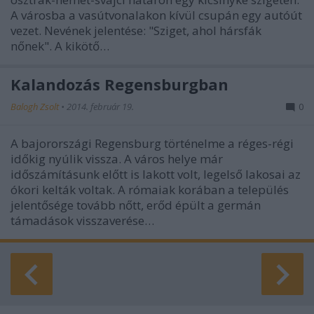
A városba a vasútvonalakon kívül csupán egy autóút
vezet. Nevének jelentése: "Sziget, ahol hársfák
nőnek". A kikötő…
Kalandozás Regensburgban
Balogh Zsolt
•
2014. február 19.
0
A bajorországi Regensburg történelme a réges-régi
időkig nyúlik vissza. A város helye már
időszámításunk előtt is lakott volt, legelső lakosai az
ókori kelták voltak. A rómaiak korában a település
jelentősége tovább nőtt, erőd épült a germán
támadások visszaverése…