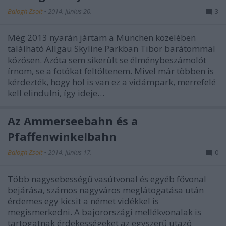
Balogh Zsolt
•
2014. június 20.
3
Még 2013 nyarán jártam a München közelében
található Allgäu Skyline Parkban Tibor barátommal
közösen. Azóta sem sikerült se élménybeszámolót
írnom, se a fotókat feltöltenem. Mivel már többen is
kérdezték, hogy hol is van ez a vidámpark, merrefelé
kell elindulni, így ideje…
Az Ammerseebahn és a
Pfaffenwinkelbahn
Balogh Zsolt
•
2014. június 17.
0
Több nagysebességű vasútvonal és egyéb fővonal
bejárása, számos nagyváros meglátogatása után
érdemes egy kicsit a német vidékkel is
megismerkedni. A bajorországi mellékvonalak is
tartogatnak érdekességeket az egyszerű utazó