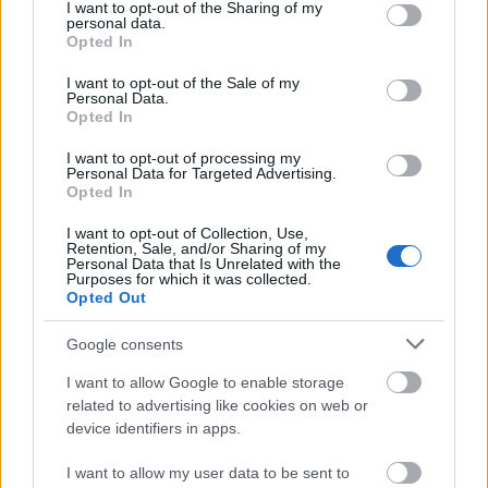
vasútvonal, majd a folytatása, a Mittenwaldbahn
not limited to your visit or usage behaviour. You may click to
I want to opt-out of the Sharing of my
personal data.
összes állomása és környéke érdekes látnivalókat
grant or deny consent to Google and its third-party tags to
Opted In
use your data for below specified purposes in below Google
kínál, különösen azoknak, akik nem a hegyek között
consent section.
nőttek fel. Az említett két vasútvonal a hegyek között
I want to opt-out of the Sale of my
Personal Data.
kanyarok, követve a…
Opted In
Lindauból Dornbirnba
I want to opt-out of processing my
Personal Data for Targeted Advertising.
Opted In
Balogh Zsolt
•
2014. május 26.
0
I want to opt-out of Collection, Use,
Retention, Sale, and/or Sharing of my
2014 május 14-én, épp három nappal a 30.
Personal Data that Is Unrelated with the
születésnapom után, szerveztem egy kirándulást az
Purposes for which it was collected.
Opted Out
ausztriai Dornbirnba és a közelben található Rolls-
Royce múzeumba. Az új magyar kollégám, Tamás is
Google consents
elkísért, aki még Magyarországon kívül nem
vonatozott más országban. A múzeumon…
I want to allow Google to enable storage
related to advertising like cookies on web or
device identifiers in apps.
I want to allow my user data to be sent to