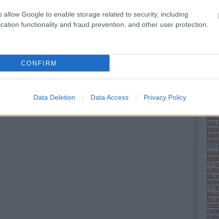
com
cpk
(
o allow Google to enable storage related to security, including
alagú
(
6
)
d
cation functionality and fraud prevention, and other user protection.
desir
egyi
elon
észt
(
3
)
e
(
6
)
f
CONFIRM
fran
füss
geno
gőz
(
9
)
h
(
5
)
h
Data Deletion
Data Access
Privacy Policy
hs2
(
iho.h
india
inter
jbss
kana
kará
kecs
(
59
)
kisv
kont
(
4
)
k
kufst
las 
leng
(
6
)
l
liss
los a
madr
magl
mall