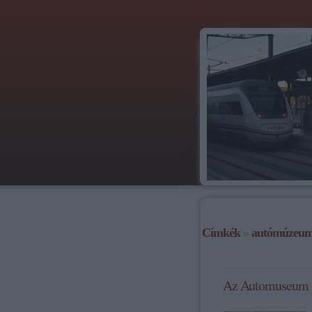
Címkék
»
autómúzeu
Az Automuseum 