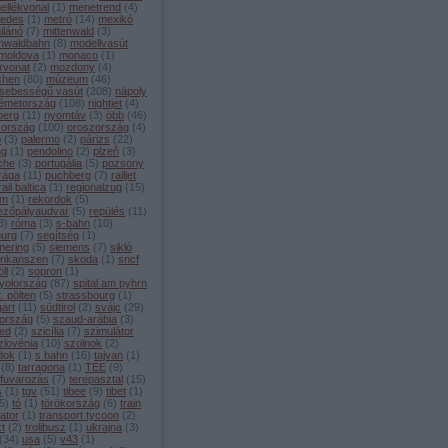
ellékvonal
(
1
)
menetrend
(
4
)
edes
(
1
)
metró
(
14
)
mexikó
ilánó
(
7
)
mittenwald
(
3
)
enwaldbahn
(
8
)
modellvasút
moldova
(
1
)
monaco
(
1
)
rvonat
(
2
)
mozdony
(
4
)
chen
(
80
)
múzeum
(
46
)
sebességű vasút
(
208
)
nápoly
émetország
(
108
)
nightjet
(
4
)
berg
(
11
)
nyomtáv
(
3
)
öbb
(
46
)
zország
(
100
)
oroszország
(
4
)
o
(
3
)
palermo
(
2
)
párizs
(
22
)
ng
(
1
)
pendolino
(
2
)
plzeň
(
3
)
che
(
3
)
portugália
(
5
)
pozsony
rága
(
11
)
puchberg
(
7
)
railjet
rail baltica
(
1
)
regionalzug
(
15
)
ám
(
1
)
rekordok
(
5
)
ezőpályaudvar
(
5
)
repülés
(
11
)
3
)
róma
(
3
)
s-bahn
(
10
)
burg
(
7
)
segítség
(
1
)
ering
(
5
)
siemens
(
7
)
sikló
inkanszen
(
7
)
skoda
(
1
)
sncf
ll
(
2
)
sopron
(
1
)
yolország
(
87
)
spital am pyhrn
t. pölten
(
5
)
strassbourg
(
1
)
gart
(
11
)
südtirol
(
2
)
svájc
(
29
)
ország
(
5
)
szaud-arábia
(
3
)
ed
(
2
)
szicília
(
7
)
szimulátor
zlovénia
(
10
)
szolnok
(
2
)
dok
(
1
)
s bahn
(
16
)
tajvan
(
1
)
(
8
)
tarragona
(
1
)
TEE
(
9
)
rfuvarozás
(
7
)
terepasztal
(
15
)
s
(
1
)
tgv
(
51
)
tibee
(
9
)
tibet
(
1
)
5
)
tó
(
1
)
törökország
(
6
)
train
ator
(
1
)
transport tycoon
(
2
)
zt
(
2
)
trolibusz
(
1
)
ukrajna
(
3
)
(
34
)
usa
(
5
)
v43
(
1
)