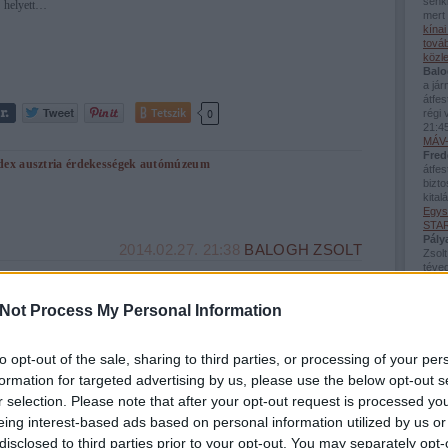
senki
helyett…
mert 
kína
továb
közl
Balo
a já
átfes
Tetszik
0
régi 
21:4
MÁV-
Fred
dex
ausztria
érdekességek
autómúzeum
átfes
bizto
kital
Egys
STAR
Pály
2014.02.27. 21:38
BALOGH ZSOLT
Zsolt
téved
um
Viss
bej..
Not Process My Personal Information
Guva
Balo
Tibor barátom véget nem érő unszolása miatt ismét autók a vonatos
sínés
blogomon! Ezúttal a stuttgarti Porsche múzeum következik, a fotók szintén
téve
to opt-out of the sale, sharing to third parties, or processing of your per
Tibenszky Tibortól származnak. A válogatás ismét szubjektív, hiszen egy
néhán
poszt kevés lenne ahhoz, hogy minden érdekességet bemutassak. Aki…
formation for targeted advertising by us, please use the below opt-out s
(
2026
Beac
r selection. Please note that after your opt-out request is processed y
Utol
eing interest-based ads based on personal information utilized by us or
disclosed to third parties prior to your opt-out. You may separately opt-