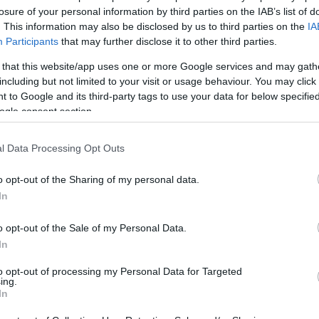
losure of your personal information by third parties on the IAB’s list of
tula
. This information may also be disclosed by us to third parties on the
IA
azót
Tetszik
0
Participants
that may further disclose it to other third parties.
senki
mert 
kína
 that this website/app uses one or more Google services and may gath
továb
ndex
porsche
autómúzeum
baden-württemberg
including but not limited to your visit or usage behaviour. You may click 
közl
Balo
 to Google and its third-party tags to use your data for below specifi
a já
ogle consent section.
átfes
régi 
21:4
2013.12.19. 15:14
BALOGH ZSOLT
MÁV-
l Data Processing Opt Outs
Pály
r Audi!
Zsolt
téved
o opt-out of the Sharing of my personal data.
Viss
A mai posztomban folytatom Tibor barátom nyári képeinek bemutatását.
bej..
In
Nem szerénykedett, nyomkodta a gépét folyamatosan, így utólag engemet is
Guva
Fred
nehéz helyzetbe hozva. Ingolstadban, az Audi múzeumban is rengeteg kép
van 
készült, így a válogatás most is igen nehéz volt. Audi Quattro…
o opt-out of the Sale of my Personal Data.
Az in
a kö
In
Montp
Pály
(
2026
to opt-out of processing my Personal Data for Targeted
Mont
ing.
In
Tetszik
0