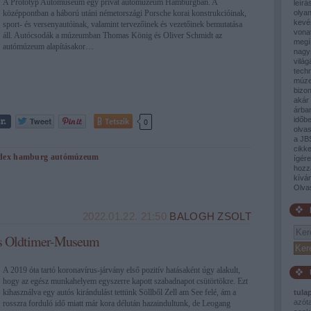
A Prototyp Automuseum egy privát autómúzeum Hamburgban. A
leírá
középpontban a háború utáni németországi Porsche korai konstrukcióinak,
olyan
kevé
sport- és versenyautóinak, valamint tervezőinek és vezetőinek bemutatása
vona
áll. Autócsodák a múzeumban Thomas König és Oliver Schmidt az
megí
autómúzeum alapításakor…
nagy
világ
tech
múze
bizon
akár 
árban
időb
Tetszik
0
olva
a JB
cikke
dex
hamburg
autómúzeum
ígér
hozz
kívá
Olva
2022.01.22. 21:50
BALOGH ZSOLT
's Oldtimer-Museum
A 2019 óta tartó koronavírus-járvány első pozitív hatásaként úgy alakult,
hogy az egész munkahelyem egyszerre kapott szabadnapot csütörtökre. Ezt
kihasználva egy autós kirándulást tettünk Söllből Zell am See felé, ám a
tula
azót
rosszra forduló idő miatt már kora délután hazaindultunk, de Leogang