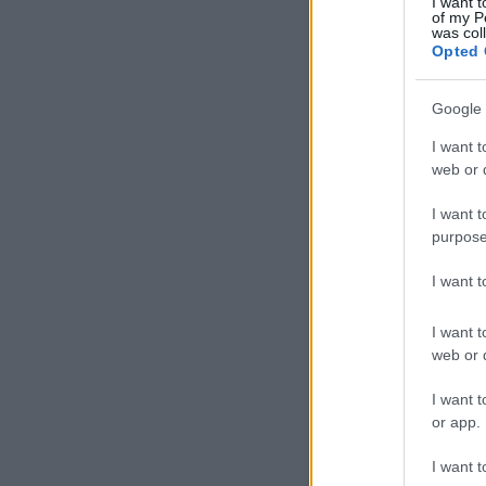
I want t
of my P
was col
9
komment
Címkék:
né
Opted 
Google 
I want t
A Stuttgarti Me
web or d
I want t
purpose
I want 
I want t
web or d
tovább »
I want t
or app.
11
komment
Címkék:
n
I want t