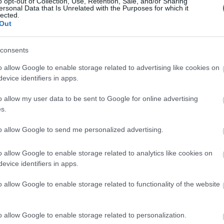
o opt-out of Collection, Use, Retention, Sale, and/or Sharing
ersonal Data that Is Unrelated with the Purposes for which it
Ad
lected.
B
metország
index2
autómúzeum
Out
A 
A 
c
M
consents
ka
M
2013.11.28. 13:58
BALOGH ZSOLT
o allow Google to enable storage related to advertising like cookies on
B
rcedes-Benz Múzeum
evice identifiers in apps.
o allow my user data to be sent to Google for online advertising
Tibi barátom már háromszor nyaralt nálam, és már kifogyott a közeli
100
s.
látványosságokból, így gondolt egyet és egészen Stuttgartig utazott ICE-vel,
9euro
alagú
hogy a BMW Welt után a Mercedes Weltet is megnézhesse és
állo
körbefotózhassa. Én idő hiányában nem tartottam vele, de megengedte,
amer
to allow Google to send me personalized advertising.
hogy…
amtr
(
6
)
a
aros
augs
o allow Google to enable storage related to analytics like cookies on
(
4
)
a
evice identifiers in apps.
(
1
)
á
(
2
)
b
bales
barl
o allow Google to enable storage related to functionality of the website
Tetszik
0
(
12
)
berc
(
4
)
b
(
2
)
b
brazí
émetország
index2
autómúzeum
o allow Google to enable storage related to personalization.
buda
chat