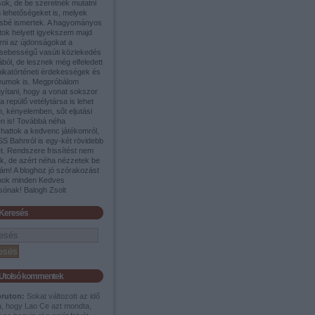
sok, de be szeretnék mutatni
 lehetőségeket is, melyek
sbé ismertek. A hagyományos
tok helyett igyekszem majd
rni az újdonságokat a
sebességű vasúti közlekedés
ából, de lesznek még elfeledett
nikatörténeti érdekességek és
umok is. Megpróbálom
yítani, hogy a vonat sokszor
a repülő vetélytársa is lehet
, kényelemben, sőt eljutási
en is! Továbbá néha
shattok a kedvenc játékomról,
SS Bahnról is egy-két rövidebb
t. Rendszere frissítést nem
ek, de azért néha nézzetek be
ám! A bloghoz jó szórakozást
nok minden Kedves
sónak! Balogh Zsolt
Keresés
Utolsó kommentek
pruton:
Sokat változott az idő
a, hogy Lao Ce azt mondta,