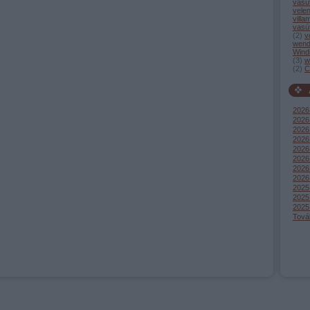
vasú
vele
villa
vasú
(
2
)
v
wend
Wind
(
3
)
w
(
2
)
C
2026
2026 
2026 
2026
2026 
2026
2026
2026
2025
2025
2025
Tová