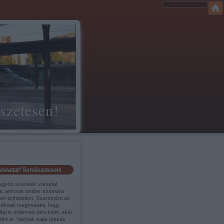
szetesen!
Vonattal? Természetesen!
agyon szeretek vonattal
ni, ami sok ember számára
sen érthetetlen. Szeretném az
sóknak megmutatni, hogy
tal is érdemes útra kelni, akár
ldre is. Vannak saját utazás