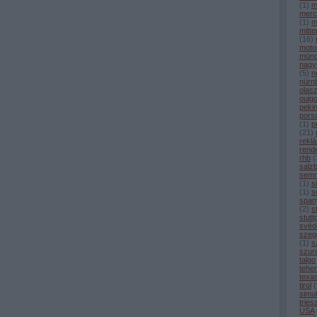
(
1
)
m
merc
(
1
)
m
mitt
(
16
)
moto
mün
nagy
(
5
)
n
nürn
olas
ouig
peki
pors
(
1
)
p
(
21
)
rekl
rend
rhb
(
salz
semm
(
1
)
s
(
1
)
sö
span
(
2
)
s
stutt
svéd
szeg
(
1
)
s
szur
talgo
tehe
texa
tirol
(
simul
tries
USA