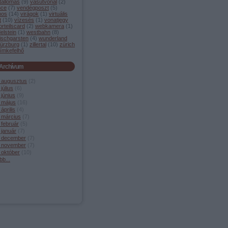
tállomás
(
9
)
vasútvonal
(
2
)
nce
(
7
)
vendégposzt
(
5
)
mos
(
14
)
virágok
(
1
)
virtuális
t
(
10
)
vízesés
(
1
)
vonatjegy
orteilscard
(
2
)
webkamera
(
1
)
elstein
(
1
)
westbahn
(
8
)
ischgarsten
(
4
)
wunderland
ürzburg
(
1
)
zillertal
(
10
)
zürich
ímkefelhő
Archívum
 augusztus
(
2
)
július
(
6
)
június
(
9
)
 május
(
16
)
április
(
4
)
 március
(
7
)
 február
(
5
)
 január
(
7
)
 december
(
7
)
 november
(
7
)
 október
(
10
)
bb
...