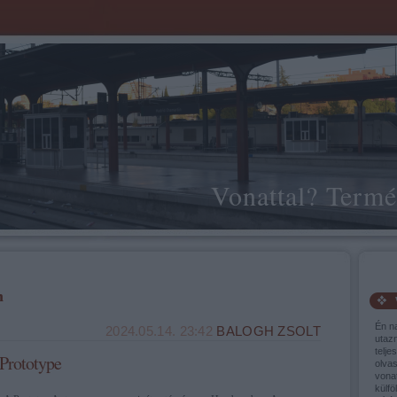
Vonattal? Termé
m
Én n
2024.05.14. 23:42
BALOGH ZSOLT
utaz
telje
Prototype
olva
vonat
külfö