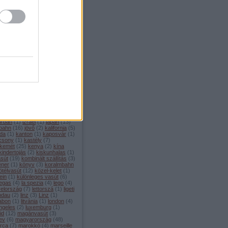
mons
(
2
)
corniglia
(
1
)
covid
(
2
)
1
)
csalagút
(
1
)
csatorna-
t
(
3
)
csehország
(
21
)
dánia
él-amerika
(
1
)
dél-korea
(
3
)
o
(
1
)
deutsche bahn
(
25
)
ptom
(
4
)
éjszakai vonat
(
6
)
 musk
(
3
)
érdekességek
(
81
)
ország
(
1
)
etcs
(
3
)
euronight
urópa
(
14
)
eurostar
(
2
)
filmek
innország
(
1
)
fogaskerekű
(
5
)
ciaország
(
102
)
freilassing
(
1
)
en
(
4
)
füsti
(
1
)
gaudi
(
3
)
va
(
8
)
görögország
(
2
)
mozdony
(
14
)
gysev
(
1
)
hajó
amburg
(
8
)
heide volm
(
2
)
híd
ollandia
(
7
)
horvátország
(
3
)
2
)
hyperloop
(
2
)
ic
(
2
)
ice
(
24
)
u
(
1
)
index
(
193
)
index2
(
337
)
(
7
)
innsbruck
(
5
)
interrail
(
20
)
urban
(
1
)
izrael
(
1
)
japán
(
13
)
 bahn
(
16
)
jövő
(
2
)
kalifornia
(
5
)
da
(
1
)
kanton
(
1
)
kaposvár
(
1
)
csony
(
1
)
kastély
(
7
)
kemét
(
25
)
kenya
(
2
)
kína
kindertojás
(
2
)
kiskunhalas
(
1
)
asút
(
19
)
kombinált szállítás
(
3
)
éner
(
1
)
könyv
(
3
)
koralmbahn
ötélvasút
(
12
)
közel-kelet
(
1
)
ein
(
1
)
különleges vasút
(
6
)
vegas
(
4
)
la spezia
(
4
)
lego
(
4
)
yelország
(
7
)
lettorszá
(
1
)
ligeti
indau
(
2
)
linz
(
3
)
Linz
(
1
)
zabon
(
1
)
litvánia
(
1
)
london
(
4
)
ngeles
(
2
)
luxemburg
(
1
)
id
(
12
)
magánvasút
(
3
)
ev
(
6
)
magyarország
(
48
)
orca
(
7
)
marokkó
(
4
)
marseille