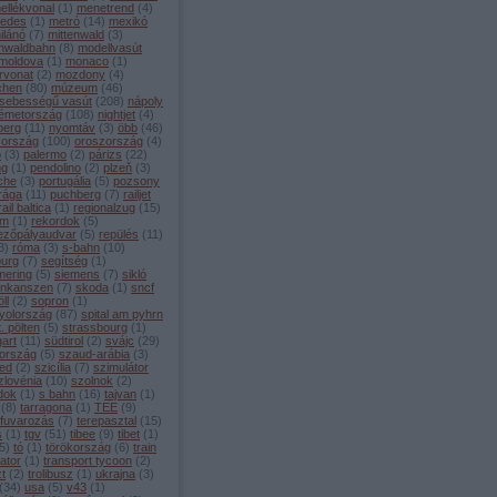
ellékvonal
(
1
)
menetrend
(
4
)
edes
(
1
)
metró
(
14
)
mexikó
ilánó
(
7
)
mittenwald
(
3
)
enwaldbahn
(
8
)
modellvasút
moldova
(
1
)
monaco
(
1
)
rvonat
(
2
)
mozdony
(
4
)
chen
(
80
)
múzeum
(
46
)
sebességű vasút
(
208
)
nápoly
émetország
(
108
)
nightjet
(
4
)
berg
(
11
)
nyomtáv
(
3
)
öbb
(
46
)
zország
(
100
)
oroszország
(
4
)
o
(
3
)
palermo
(
2
)
párizs
(
22
)
ng
(
1
)
pendolino
(
2
)
plzeň
(
3
)
che
(
3
)
portugália
(
5
)
pozsony
rága
(
11
)
puchberg
(
7
)
railjet
rail baltica
(
1
)
regionalzug
(
15
)
ám
(
1
)
rekordok
(
5
)
ezőpályaudvar
(
5
)
repülés
(
11
)
3
)
róma
(
3
)
s-bahn
(
10
)
burg
(
7
)
segítség
(
1
)
ering
(
5
)
siemens
(
7
)
sikló
inkanszen
(
7
)
skoda
(
1
)
sncf
ll
(
2
)
sopron
(
1
)
yolország
(
87
)
spital am pyhrn
t. pölten
(
5
)
strassbourg
(
1
)
gart
(
11
)
südtirol
(
2
)
svájc
(
29
)
ország
(
5
)
szaud-arábia
(
3
)
ed
(
2
)
szicília
(
7
)
szimulátor
zlovénia
(
10
)
szolnok
(
2
)
dok
(
1
)
s bahn
(
16
)
tajvan
(
1
)
(
8
)
tarragona
(
1
)
TEE
(
9
)
rfuvarozás
(
7
)
terepasztal
(
15
)
s
(
1
)
tgv
(
51
)
tibee
(
9
)
tibet
(
1
)
5
)
tó
(
1
)
törökország
(
6
)
train
ator
(
1
)
transport tycoon
(
2
)
zt
(
2
)
trolibusz
(
1
)
ukrajna
(
3
)
(
34
)
usa
(
5
)
v43
(
1
)