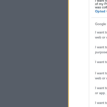
I want t
of my P
was col
Opted 
Google 
I want t
web or d
I want t
purpose
I want 
I want t
web or d
I want t
or app.
I want t