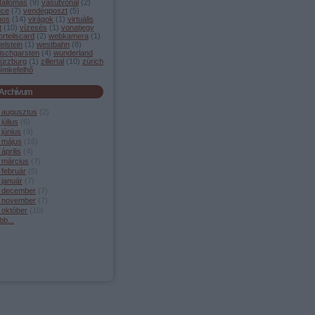
tállomás
(
9
)
vasútvonal
(
2
)
nce
(
7
)
vendégposzt
(
5
)
mos
(
14
)
virágok
(
1
)
virtuális
t
(
10
)
vízesés
(
1
)
vonatjegy
orteilscard
(
2
)
webkamera
(
1
)
elstein
(
1
)
westbahn
(
8
)
ischgarsten
(
4
)
wunderland
ürzburg
(
1
)
zillertal
(
10
)
zürich
ímkefelhő
Archívum
 augusztus
(
2
)
július
(
6
)
június
(
9
)
 május
(
16
)
április
(
4
)
 március
(
7
)
 február
(
5
)
 január
(
7
)
 december
(
7
)
 november
(
7
)
 október
(
10
)
bb
...