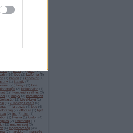
mons
(
2
)
corniglia
(
1
)
covid
(
2
)
1
)
csalagút
(
1
)
csatorna-
t
(
3
)
csehország
(
21
)
dánia
él-amerika
(
1
)
dél-korea
(
3
)
o
(
1
)
deutsche bahn
(
25
)
ptom
(
4
)
éjszakai vonat
(
6
)
 musk
(
3
)
érdekességek
(
81
)
ország
(
1
)
etcs
(
3
)
euronight
urópa
(
14
)
eurostar
(
2
)
filmek
innország
(
1
)
fogaskerekű
(
5
)
ciaország
(
102
)
freilassing
(
1
)
en
(
4
)
füsti
(
1
)
gaudi
(
3
)
va
(
8
)
görögország
(
2
)
mozdony
(
14
)
gysev
(
1
)
hajó
amburg
(
8
)
heide volm
(
2
)
híd
ollandia
(
7
)
horvátország
(
3
)
2
)
hyperloop
(
2
)
ic
(
2
)
ice
(
24
)
u
(
1
)
index
(
193
)
index2
(
337
)
(
7
)
innsbruck
(
5
)
interrail
(
20
)
urban
(
1
)
izrael
(
1
)
japán
(
13
)
 bahn
(
16
)
jövő
(
2
)
kalifornia
(
5
)
da
(
1
)
kanton
(
1
)
kaposvár
(
1
)
csony
(
1
)
kastély
(
7
)
kemét
(
25
)
kenya
(
2
)
kína
kindertojás
(
2
)
kiskunhalas
(
1
)
asút
(
19
)
kombinált szállítás
(
3
)
éner
(
1
)
könyv
(
3
)
koralmbahn
ötélvasút
(
12
)
közel-kelet
(
1
)
ein
(
1
)
különleges vasút
(
6
)
vegas
(
4
)
la spezia
(
4
)
lego
(
4
)
yelország
(
7
)
lettorszá
(
1
)
ligeti
indau
(
2
)
linz
(
3
)
Linz
(
1
)
zabon
(
1
)
litvánia
(
1
)
london
(
4
)
ngeles
(
2
)
luxemburg
(
1
)
id
(
12
)
magánvasút
(
3
)
ev
(
6
)
magyarország
(
48
)
orca
(
7
)
marokkó
(
4
)
marseille