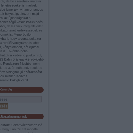
sok, de be szeretnék mutatni
 lehetőségeket is, melyek
sbé ismertek. A hagyományos
tok helyett igyekszem majd
rni az újdonságokat a
sebességű vasúti közlekedés
ából, de lesznek még elfeledett
nikatörténeti érdekességek és
umok is. Megpróbálom
yítani, hogy a vonat sokszor
a repülő vetélytársa is lehet
, kényelemben, sőt eljutási
en is! Továbbá néha
shattok a kedvenc játékomról,
SS Bahnról is egy-két rövidebb
t. Rendszere frissítést nem
ek, de azért néha nézzetek be
ám! A bloghoz jó szórakozást
nok minden Kedves
sónak! Balogh Zsolt
Keresés
Utolsó kommentek
pruton:
Sokat változott az idő
a, hogy Lao Ce azt mondta,