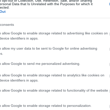
o opt-out of Collection, Use, Retention, Sale, and/or Sharing
ersonal Data that Is Unrelated with the Purposes for which it
Ad
lected.
B
Out
A 
A 
c
M
consents
ka
M
o allow Google to enable storage related to advertising like cookies on
B
evice identifiers in apps.
o allow my user data to be sent to Google for online advertising
100
s.
9euro
alagú
állo
amer
to allow Google to send me personalized advertising.
amtr
(
6
)
a
aros
augs
o allow Google to enable storage related to analytics like cookies on
(
4
)
a
evice identifiers in apps.
(
1
)
á
(
2
)
b
bales
barl
o allow Google to enable storage related to functionality of the website
(
12
)
berc
(
4
)
b
(
2
)
b
brazí
o allow Google to enable storage related to personalization.
buda
chat