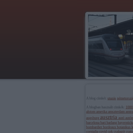
A blog címkéi:
utazás
németorszá
A blogban használt címkék:
100
alstom
amerika
amszterdam
amtr
ausztria
augsburg
autó
autó
barcelona
bari
barlang
bayerntick
bombardier
bordeaux
botanikus 
corniglia
covid
cpk
csalagút
csat