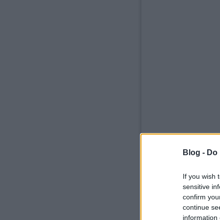
Blog -
Do 
If you wish 
sensitive in
confirm you
continue se
information 