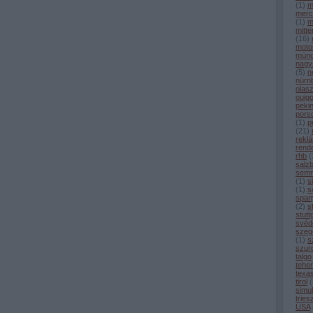
(
1
)
m
merc
(
1
)
m
mitt
(
16
)
moto
mün
nagy
(
5
)
n
nürn
olas
ouig
peki
pors
(
1
)
p
(
21
)
rekl
rend
rhb
(
salz
semm
(
1
)
s
(
1
)
sö
span
(
2
)
s
stutt
svéd
szeg
(
1
)
s
szur
talgo
tehe
texa
tirol
(
simul
tries
USA