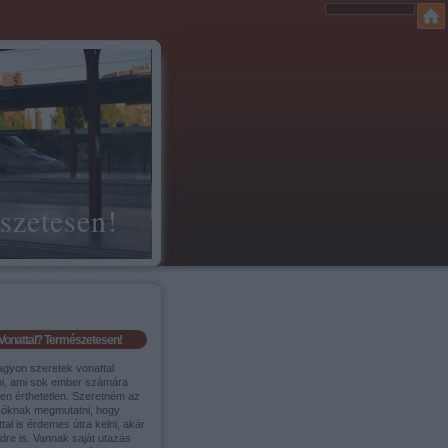
szetesen!
Vonattal? Természetesen!
agyon szeretek vonattal
ni, ami sok ember számára
sen érthetetlen. Szeretném az
sóknak megmutatni, hogy
tal is érdemes útra kelni, akár
ldre is. Vannak saját utazás