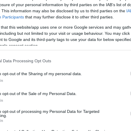
losure of your personal information by third parties on the IAB’s list of
tula
. This information may also be disclosed by us to third parties on the
IA
azót
Participants
that may further disclose it to other third parties.
senki
mert 
kína
 that this website/app uses one or more Google services and may gath
továb
including but not limited to your visit or usage behaviour. You may click 
közl
Balo
 to Google and its third-party tags to use your data for below specifi
a já
ogle consent section.
átfes
régi 
21:4
MÁV-
l Data Processing Opt Outs
Pály
Zsolt
téved
o opt-out of the Sharing of my personal data.
Viss
bej..
In
Guva
Fred
van 
o opt-out of the Sale of my Personal Data.
Az in
a kö
In
Montp
Pály
(
2026
to opt-out of processing my Personal Data for Targeted
Mont
ing.
In