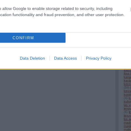
com
cpk
(
o allow Google to enable storage related to security, including
alagú
(
6
)
d
cation functionality and fraud prevention, and other user protection.
desir
egyi
elon
észt
(
3
)
e
(
6
)
f
CONFIRM
fran
füss
geno
gőz
(
9
)
h
(
5
)
h
Data Deletion
Data Access
Privacy Policy
hs2
(
iho.h
india
inter
jbss
kana
kará
kecs
(
59
)
kisv
kont
(
4
)
k
kufst
las 
leng
(
6
)
l
liss
los a
madr
magl
mall