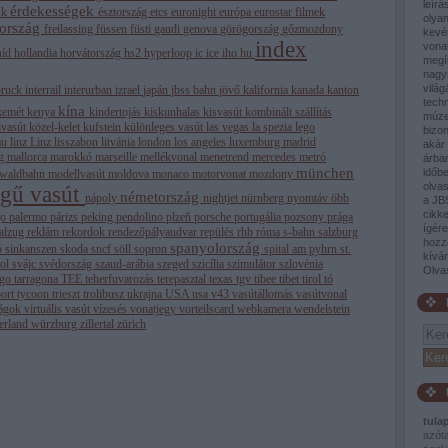
leírá
érdekességek
sk
észtország
etcs
euronight
európa
eurostar
filmek
olyan
aország
freilassing
füssen
füsti
gaudi
genova
görögország
gőzmozdony
kevé
index
vona
híd
hollandia
horvátország
hs2
hyperloop
ic
ice
iho.hu
megí
nagy
világ
bruck
interrail
interurban
izrael
japán
jbss bahn
jövő
kalifornia
kanada
kanton
tech
kína
kemét
kenya
kindertojás
kiskunhalas
kisvasút
kombinált szállítás
múze
lvasút
közel-kelet
kufstein
különleges vasút
las vegas
la spezia
lego
bizon
au
linz
Linz
lisszabon
litvánia
london
los angeles
luxemburg
madrid
akár 
ág
mallorca
marokkó
marseille
mellékvonal
menetrend
mercedes
metró
árban
münchen
időb
nwaldbahn
modellvasút
moldova
monaco
motorvonat
mozdony
olva
égű vasút
németország
nápoly
nightjet
nürnberg
nyomtáv
öbb
a JB
cikke
go
palermo
párizs
peking
pendolino
plzeň
porsche
portugália
pozsony
prága
ígér
nalzug
reklám
rekordok
rendezőpályaudvar
repülés
rhb
róma
s-bahn
salzburg
hozz
spanyolország
ó
sinkanszen
skoda
sncf
söll
sopron
spital am pyhrn
st.
kívá
rol
svájc
svédország
szaud-arábia
szeged
szicília
szimulátor
szlovénia
Olva
lgo
tarragona
TEE
teherfuvarozás
terepasztal
texas
tgv
tibee
tibet
tirol
tó
port tycoon
trieszt
trolibusz
ukrajna
USA
usa
v43
vasútállomás
vasútvonal
rágok
virtuális vasút
vízesés
vonatjegy
vorteilscard
webkamera
wendelstein
erland
würzburg
zillertal
zürich
tula
azót