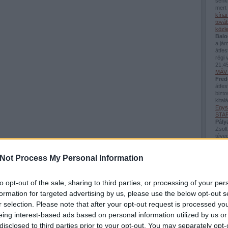
senki
mert 
kína
továb
közl
Balo
a já
átfes
régi 
21:4
MÁV-
Fred
átfes
bizto
kital
Egys
STAR
Pály
Zsolt
téved
Viss
bej..
Not Process My Personal Information
Guva
Balo
sínés
téve
to opt-out of the sale, sharing to third parties, or processing of your per
néhán
formation for targeted advertising by us, please use the below opt-out s
(
2026
Beac
r selection. Please note that after your opt-out request is processed y
Utol
eing interest-based ads based on personal information utilized by us or
disclosed to third parties prior to your opt-out. You may separately opt-