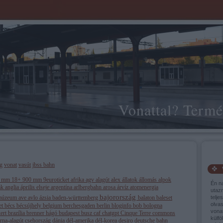
Vonattal? Termé
g
vonat
vasút
jbss bahn
0 mm
18+
900 mm
9euroticket
afrika
agv
alagút
alex
állatok
állomás
alpok
Én n
ak
anglia
április elseje
argentína
arlbergbahn
arosa
árvíz
atomenergia
utaz
bajorország
múzeum
ave
avlo
ázsia
baden-württemberg
balaton
baleset
telje
olva
et
bécs
bécsújhely
belgium
berchesgaden
berlin
bloginfo
bob
bologna
vonat
kert
brazília
brenner hágó
budapest
busz
caf
chatgpt
Cinque Terre
commons
külfö
orna-alagút
csehország
dánia
dél-amerika
dél-korea
desiro
deutsche bahn