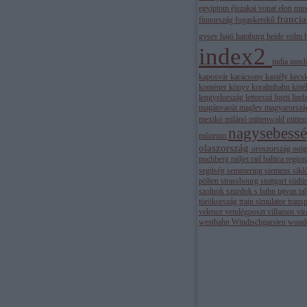
egyiptom
éjszakai vonat
elon mu
franci
finnország
fogaskerekű
gysev
hajó
hamburg
heide volm
index2
india
inns
kaposvár
karácsony
kastély
kecs
konténer
könyv
koralmbahn
köté
lengyelország
lettorszá
ligeti
lind
magánvasút
maglev
magyarorsz
mexikó
milánó
mittenwald
mitte
nagysebess
múzeum
olaszország
oroszország
oui
puchberg
railjet
rail baltica
regio
segítség
semmering
siemens
sikl
pölten
strassbourg
stuttgart
südti
szolnok
szurdok
s bahn
tajvan
ta
törökország
train simulator
trans
velence
vendégposzt
villamos
vi
westbahn
Windischgarsten
wund