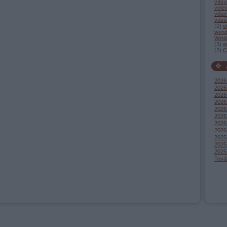
vasú
vele
villa
vasú
(
2
)
v
wend
Wind
(
3
)
w
(
2
)
C
2026
2026 
2026 
2026
2026 
2026
2026
2026
2025
2025
2025
Tová