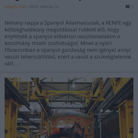
Balogh Zsolt
•
2026. március 31.
1
Néhány napja a Spanyol Államvasutak, a RENFE egy
költséghatékony megoldással rukkolt elő, hogy
enyhítsék a spanyol elővárosi vasútvonalakon a
kocsihiány miatti zsúfoltságot. Mivel a nyári
főszezonban a spanyol gazdaság nem igényel annyi
vasúti teherszállítást, ezért a vasút a szükségtelenné
vált…