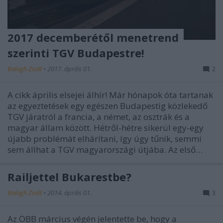
2017 decemberétől menetrend
szerinti TGV Budapestre!
Balogh Zsolt
•
2017. április 01.
2
A cikk április elsejei álhír! Már hónapok óta tartanak
az egyeztetések egy egészen Budapestig közlekedő
TGV járatról a francia, a német, az osztrák és a
magyar állam között. Hétről-hétre sikerül egy-egy
újabb problémát elhárítani, így úgy tűnik, semmi
sem állhat a TGV magyarországi útjába. Az első…
Railjettel Bukarestbe?
Balogh Zsolt
•
2014. április 01.
3
Az ÖBB március végén jelentette be, hogy a