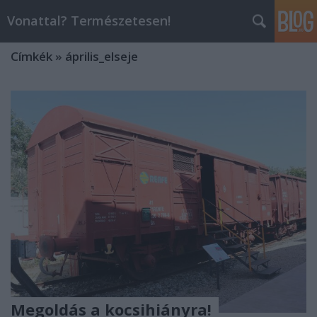
Vonattal? Természetesen!
Címkék
»
április_elseje
Megoldás a kocsihiányra!