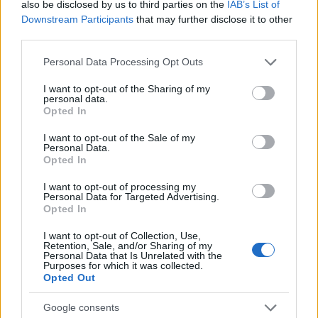
also be disclosed by us to third parties on the
IAB’s List of
Downstream Participants
that may further disclose it to other
third parties.
Please note that this website/app uses one or more Google
Personal Data Processing Opt Outs
services and may gather and store information including but
not limited to your visit or usage behaviour. You may click to
I want to opt-out of the Sharing of my
personal data.
grant or deny consent to Google and its third-party tags to
Opted In
use your data for below specified purposes in below Google
consent section.
I want to opt-out of the Sale of my
Personal Data.
Opted In
Küszöbön a magyar Railjet
I want to opt-out of processing my
Personal Data for Targeted Advertising.
Opted In
Balogh Zsolt
•
2024. április 01.
4
I want to opt-out of Collection, Use,
Retention, Sale, and/or Sharing of my
Az Osztrák Államvasutak 2008 óta üzemelteti a
Personal Data that Is Unrelated with the
Railjet márkanevű zárt ingavonatait belföldön és
Purposes for which it was collected.
Opted Out
külföldön egyaránt. Mivel Railjetek kapcsolják össze
az osztrák és a magyar fővárost is, a projekt már a
Google consents
kezdetektől fogva nemzetközi volt. Már az