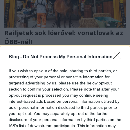
Railjetek sok lóerővel: vonatlovak az
ÖBB-nél!
Balogh Zsolt
•
2025. április 01.
0
Blog -
Do Not Process My Personal Information
A hír április elsejei álhír! Az Osztrák Államvasutak új
If you wish to opt-out of the sale, sharing to third parties, or
szlogenje a 2025-ös nyári menetrendhez:
processing of your personal or sensitive information for
Energiatakarékosság lóerővel! A jövőben az ÖBB a
targeted advertising by us, please use the below opt-out
mozdonyok helyett bizonyos viszonylatokon vontató
section to confirm your selection. Please note that after your
lovakra fog támaszkodni, ezért kovácsokat,
opt-out request is processed you may continue seeing
lóápolókat keresnek. A Railjetek akár 230 km/h
interest-based ads based on personal information utilized by
sebességgel…
us or personal information disclosed to third parties prior to
your opt-out. You may separately opt-out of the further
disclosure of your personal information by third parties on the
IAB’s list of downstream participants. This information may