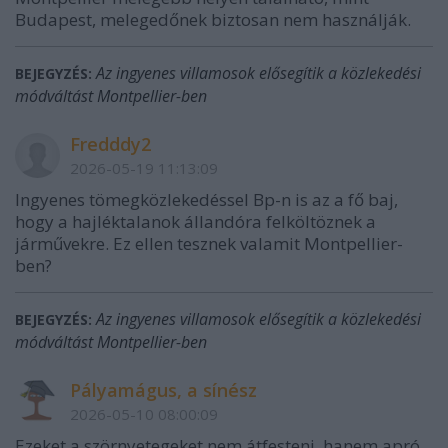
Budapest, melegedőnek biztosan nem használják.
Az ingyenes villamosok elősegítik a közlekedési
BEJEGYZÉS:
módváltást Montpellier-ben
Fredddy2
2026-05-19 11:13:09
Ingyenes tömegközlekedéssel Bp-n is az a fő baj,
hogy a hajléktalanok állandóra felköltöznek a
járművekre. Ez ellen tesznek valamit Montpellier-
ben?
Az ingyenes villamosok elősegítik a közlekedési
BEJEGYZÉS:
módváltást Montpellier-ben
Pályamágus, a sínész
2026-05-10 08:00:09
Ezeket a szörnyetegeket nem átfesteni, hanem apró