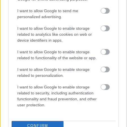
közé tartozik a montpellier-i lakosok ingyenes
bérleteinek és a nem helyi lakosok jegyeinek
I want to allow Google to send me
ellenőrzése, valamint az antiszociális viselkedés
personalized advertising.
kezelése."
I want to allow Google to enable storage
Az ingyenes villamosok elősegítik a közlekedési
related to analytics like cookies on web or
BEJEGYZÉS:
device identifiers in apps.
módváltást Montpellier-ben
I want to allow Google to enable storage
Pályamágus, a sínész
related to functionality of the website or app.
2026-05-19 15:15:26
I want to allow Google to enable storage
+1
related to personalization.
A Montafonerbahn-on Schrunsba
BEJEGYZÉS:
I want to allow Google to enable storage
related to security, including authentication
Fredddy2
functionality and fraud prevention, and other
user protection.
2026-05-19 12:43:16
@Balogh Zsolt
: Nem csak melegedő csövik, hanem pl
intravénás drog-élvezők és hasonlók, megfigyelésem
CONFIRM