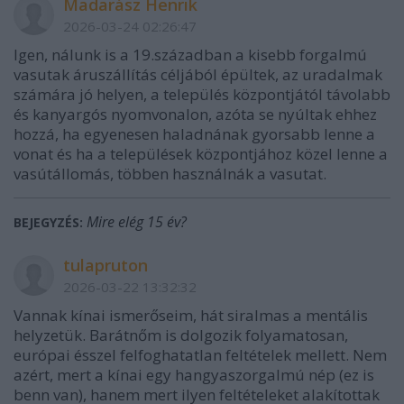
Madarász Henrik
2026-03-24 02:26:47
Igen, nálunk is a 19.században a kisebb forgalmú
vasutak áruszállítás céljából épültek, az uradalmak
számára jó helyen, a település központjától távolabb
és kanyargós nyomvonalon, azóta se nyúltak ehhez
hozzá, ha egyenesen haladnának gyorsabb lenne a
vonat és ha a települések központjához közel lenne a
vasútállomás, többen használnák a vasutat.
Mire elég 15 év?
BEJEGYZÉS:
tulapruton
2026-03-22 13:32:32
Vannak kínai ismerőseim, hát siralmas a mentális
helyzetük. Barátnőm is dolgozik folyamatosan,
európai ésszel felfoghatatlan feltételek mellett. Nem
azért, mert a kínai egy hangyaszorgalmú nép (ez is
benn van), hanem mert ilyen feltételeket alakítottak