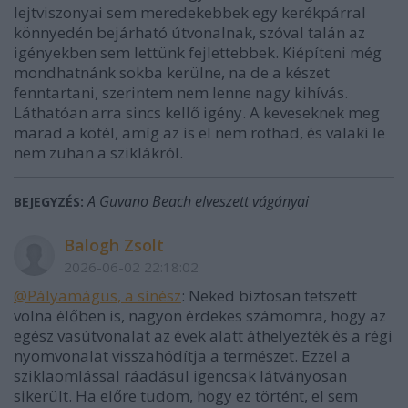
lejtviszonyai sem meredekebbek egy kerékpárral
könnyedén bejárható útvonalnak, szóval talán az
igényekben sem lettünk fejlettebbek. Kiépíteni még
mondhatnánk sokba kerülne, na de a készet
fenntartani, szerintem nem lenne nagy kihívás.
Láthatóan arra sincs kellő igény. A keveseknek meg
marad a kötél, amíg az is el nem rothad, és valaki le
nem zuhan a sziklákról.
A Guvano Beach elveszett vágányai
BEJEGYZÉS:
Balogh Zsolt
2026-06-02 22:18:02
@Pályamágus, a sínész
: Neked biztosan tetszett
volna élőben is, nagyon érdekes számomra, hogy az
egész vasútvonalat az évek alatt áthelyezték és a régi
nyomvonalat visszahódítja a természet. Ezzel a
sziklaomlással ráadásul igencsak látványosan
sikerült. Ha előre tudom, hogy ez történt, el sem