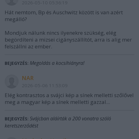
2026-05-10 05:36:19
Hát nemtom, Bp és Auschwitz között is van azért
megálló?
Mondjuk nálunk nincs ilyenekre szükség, elég
begördíteni a mizsei cigányszállítót, arra is alig mer
felszállni az ember.
Megoldás a kocsihiányra!
BEJEGYZÉS:
NAR
2026-05-06 11:53:09
Elég kontrasztos a svájci kép a sínek melletti szőlővel
meg a magyar kép a sínek melletti gazzal...
Svájcban aláírták a 200 vonatra szóló
BEJEGYZÉS:
keretszerződést