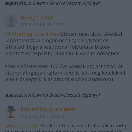
A Guvano Beach elveszett vágányai
BEJEGYZÉS:
Balogh Zsolt
2026-06-03 21:05:30
@Pályamágus, a sínész
: Ebben most kicsit tévedsz!
Lapozz vissza a blogon néhány bejegyzést és
láthatod, hogy a vasútvonal folytatása bizony
kiépített kerékpárút, ráadásul kiváló minőségben.
Azok a kötelek sem 100 éve vannak ott, azt az öblöt
bizony látogatják rajtam kívül is, sőt még kötelekkel
jelölik és segítik is az arra tévedő kalandorokat.
A Guvano Beach elveszett vágányai
BEJEGYZÉS:
Pályamágus, a sínész
2026-06-03 12:28:13
@Balogh Zsolt
: Amikor úti leírásokat olvasok, mindig
rákeresek a térképen. Akkor is, ha olyan környékről