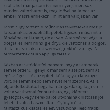
szól, ahol már jártam (ez nem ilyen), mert sok
minden változhatott is, meg idővel hajlamos az
ember másra emlékezni, mint ami valójában van.
Most is így történt. A műholdas felvételeken még jól
látszanak az eredeti állapotok. Egészen más, mit a
fényképeken látható, de ez van. A természet végzi a
dolgát, és nem mindig előnyükre változnak a dolgok,
de talán ez csak a mi szemszögünkből van így. A
természetnek talán épp így tetszik.
Közben az vetődött fel bennem, hogy az emberek
sem feltétlenül igénylik már sem a szépet, sem az
egészségeset. Az az épített kőfal ugyan látványos
volt, de semmiképp sem nevezném szépnek. Az is
elgondolkodtató, hogy ha már gazdaságilag nem is
volt a vasútvonal fenntartható, egy kiépített
gyalogos-, vagy kerékpáros útvonalnak biztosan jól
lehetett volna hasznosítani. Gyönyörű táj,
fantasztikus kilátás, és egy vasútvonal legcifrább