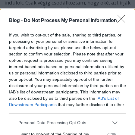
indulok. Csak végig csodálkoztam, hogy oké, azt írják
nehéz terep, na de ennyire?
Blog -
Do Not Process My Personal Information
A Guvano Beach elveszett vágányai
BEJEGYZÉS:
If you wish to opt-out of the sale, sharing to third parties, or
Pályamágus, a sínész
processing of your personal or sensitive information for
2026-06-02 19:55:51
targeted advertising by us, please use the below opt-out
section to confirm your selection. Please note that after your
Nagyon jól sikerült beszámoló. Izgalmas is,
opt-out request is processed you may continue seeing
látványos is.
interest-based ads based on personal information utilized by
us or personal information disclosed to third parties prior to
Egy hazai vonatkozású dolog jutott róla eszembe. A
your opt-out. You may separately opt-out of the further
Vác felé vezető vasútvonal Dömössel szembeni
disclosure of your personal information by third parties on the
szakasza egy nagyon látványos, de omlásveszélyes
IAB’s list of downstream participants. This information may
sziklavonulat alatt vezet. Talán kevesen tudják, de
also be disclosed by us to third parties on the
IAB’s List of
ezeket a sziklákat rendszeresen ellenőrzik ipari
Downstream Participants
that may further disclose it to other
alpinisták, akik a meglazult darabokat ellenőrzött
third parties.
közülmények között feszítik le a helyükről, hogy
Please note that this website/app uses one or more Google
ezzel elkerülhető legyen egy nagymértékű és
Personal Data Processing Opt Outs
services and may gather and store information including but
rendkívül veszélyes hegyomlás. A munkálatok
not limited to your visit or usage behaviour. You may click to
I want to opt-out of the Sharing of my