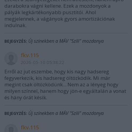
darabokra vágni kellene. Ezek a mozdonyok a
pályák legkártékonyabb pusztítói. Ahol
megjelennek, a vágányok gyors amortizációnak
indulnak.
Új színekben a MÁV "Szili" mozdonya
BEJEGYZÉS:
fkv.115
2026-05-10 05:38:22
Erről az jut eszembe, hogy kis nagy hadsereg
fegyverkezik, kis hadsereg öltözködik. Mi már
megint csak öltözködünk... Nem az a lényeg hogy
milyen színnel, hanem hogy jön-e egyáltalán a vonat
és hány órát késik.
Új színekben a MÁV "Szili" mozdonya
BEJEGYZÉS:
fkv.115