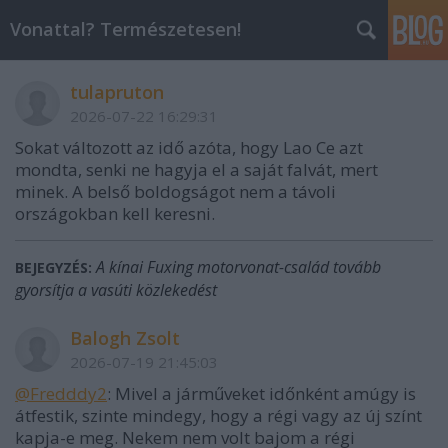
Vonattal? Természetesen!
tulapruton
2026-07-22 16:29:31
Sokat változott az idő azóta, hogy Lao Ce azt
mondta, senki ne hagyja el a saját falvát, mert
minek. A belső boldogságot nem a távoli
országokban kell keresni.
A kínai Fuxing motorvonat-család tovább
BEJEGYZÉS:
gyorsítja a vasúti közlekedést
Balogh Zsolt
2026-07-19 21:45:03
@Fredddy2
: Mivel a járműveket időnként amúgy is
átfestik, szinte mindegy, hogy a régi vagy az új színt
kapja-e meg. Nekem nem volt bajom a régi