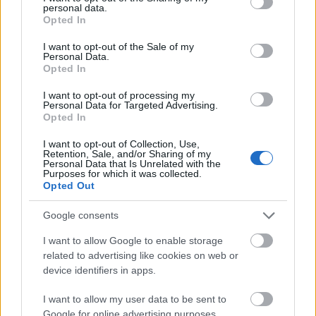
idejére a vasúti közlekedést, és az alatta hűzódó
personal data.
grant or deny consent to Google and its third-party tags to
közutat is lezárják, majd a legördült kövek
Opted In
use your data for below specified purposes in below Google
eltakarítűása után újra használatba adják.
consent section.
I want to opt-out of the Sale of my
Personal Data.
Opted In
A Guvano Beach elveszett vágányai
BEJEGYZÉS:
I want to opt-out of processing my
Fredddy2
Personal Data for Targeted Advertising.
Opted In
2026-05-20 13:38:17
@Balogh Zsolt
: akkor van remény :)
I want to opt-out of Collection, Use,
Retention, Sale, and/or Sharing of my
Personal Data that Is Unrelated with the
Purposes for which it was collected.
Az ingyenes villamosok elősegítik a közlekedési
BEJEGYZÉS:
Opted Out
módváltást Montpellier-ben
Google consents
Balogh Zsolt
I want to allow Google to enable storage
2026-05-19 21:25:23
related to advertising like cookies on web or
@Fredddy2
: Szerepel a cikkben: "Az ingyenes utazás
device identifiers in apps.
bevezetését valójában a járőröző jegyellenőrök
I want to allow my user data to be sent to
számának növelése kísérte, 60-ról 83-ra. Feladatuk
Google for online advertising purposes.