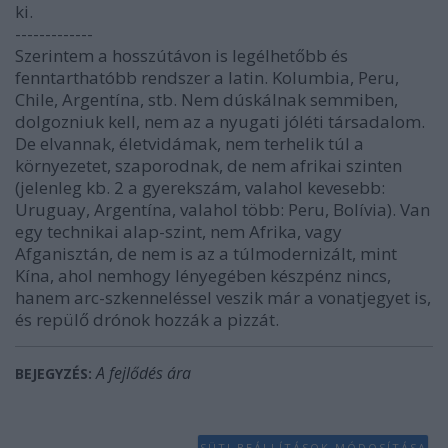
ki.
-------------
Szerintem a hosszútávon is legélhetőbb és
fenntarthatóbb rendszer a latin. Kolumbia, Peru,
Chile, Argentína, stb. Nem dúskálnak semmiben,
dolgozniuk kell, nem az a nyugati jóléti társadalom.
De elvannak, életvidámak, nem terhelik túl a
környezetet, szaporodnak, de nem afrikai szinten
(jelenleg kb. 2 a gyerekszám, valahol kevesebb:
Uruguay, Argentína, valahol több: Peru, Bolívia). Van
egy technikai alap-szint, nem Afrika, vagy
Afganisztán, de nem is az a túlmodernizált, mint
Kína, ahol nemhogy lényegében készpénz nincs,
hanem arc-szkenneléssel veszik már a vonatjegyet is,
és repülő drónok hozzák a pizzát.
A fejlődés ára
BEJEGYZÉS:
SÜTI BEÁLLÍTÁSOK MÓDOSÍTÁSA