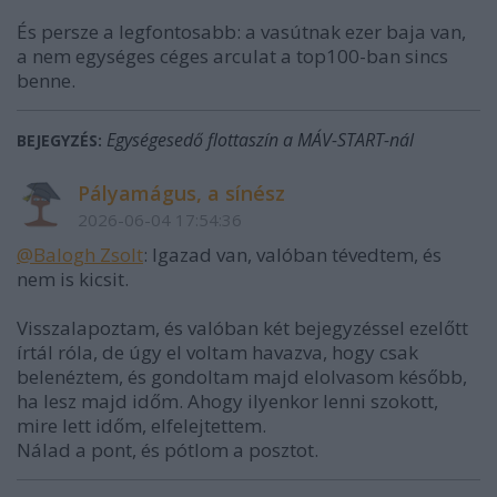
És persze a legfontosabb: a vasútnak ezer baja van,
a nem egységes céges arculat a top100-ban sincs
benne.
Egységesedő flottaszín a MÁV-START-nál
BEJEGYZÉS:
Pályamágus, a sínész
2026-06-04 17:54:36
@Balogh Zsolt
: Igazad van, valóban tévedtem, és
nem is kicsit.
Visszalapoztam, és valóban két bejegyzéssel ezelőtt
írtál róla, de úgy el voltam havazva, hogy csak
belenéztem, és gondoltam majd elolvasom később,
ha lesz majd időm. Ahogy ilyenkor lenni szokott,
mire lett időm, elfelejtettem.
Nálad a pont, és pótlom a posztot.