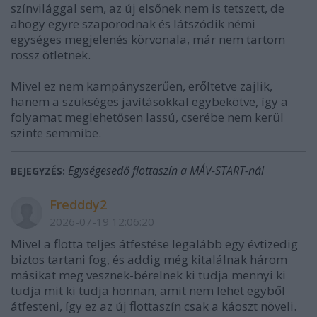
színvilággal sem, az új elsőnek nem is tetszett, de
ahogy egyre szaporodnak és látszódik némi
egységes megjelenés körvonala, már nem tartom
rossz ötletnek.
Mivel ez nem kampányszerűen, erőltetve zajlik,
hanem a szükséges javításokkal egybekötve, így a
folyamat meglehetősen lassú, cserébe nem kerül
szinte semmibe.
Egységesedő flottaszín a MÁV-START-nál
BEJEGYZÉS:
Fredddy2
2026-07-19 12:06:20
Mivel a flotta teljes átfestése legalább egy évtizedig
biztos tartani fog, és addig még kitalálnak három
másikat meg vesznek-bérelnek ki tudja mennyi ki
tudja mit ki tudja honnan, amit nem lehet egyből
átfesteni, így ez az új flottaszín csak a káoszt növeli.