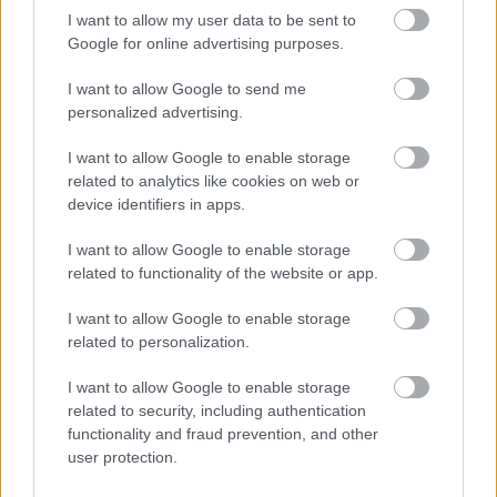
I want to allow my user data to be sent to
Google for online advertising purposes.
I want to allow Google to send me
personalized advertising.
I want to allow Google to enable storage
related to analytics like cookies on web or
device identifiers in apps.
I want to allow Google to enable storage
related to functionality of the website or app.
I want to allow Google to enable storage
Tovább csúszik a Stuttgart 21
related to personalization.
befejezése
I want to allow Google to enable storage
Balogh Zsolt
•
2026. február 16.
0
related to security, including authentication
functionality and fraud prevention, and other
user protection.
Miután a DB törölte a Stuttgarti főpályaudvar 2026-
os év végére tervezett részleges megnyitását, további