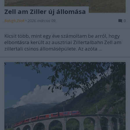
Zell am Ziller új állomása
Balogh Zsolt
•
2026. március 09.
0
Kicsit több, mint egy éve számoltam be arról, hogy
elbontásra került
az ausztriai
Zillertalbahn
Zell am
zillertali csinos állomásépülete. Az azóta ...