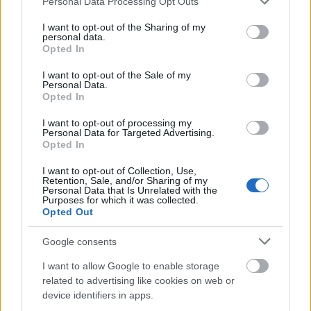
Personal Data Processing Opt Outs
services and may gather and store information including but
not limited to your visit or usage behaviour. You may click to
I want to opt-out of the Sharing of my
personal data.
grant or deny consent to Google and its third-party tags to
Opted In
use your data for below specified purposes in below Google
consent section.
I want to opt-out of the Sale of my
Personal Data.
Opted In
I want to opt-out of processing my
Personal Data for Targeted Advertising.
Opted In
A Trenitalia 74 új Frecciarossa
I want to opt-out of Collection, Use,
Retention, Sale, and/or Sharing of my
szerelvényt vásárol
Personal Data that Is Unrelated with the
Purposes for which it was collected.
Balogh Zsolt
•
2026. február 26.
0
Opted Out
Google consents
Az Olasz Államvasutak személyszállítással
foglalkozó leányvállalata, a Trenitalia 2 milliárd
I want to allow Google to enable storage
eurót fektet be nagysebességű járműparkjába, ...
related to advertising like cookies on web or
device identifiers in apps.