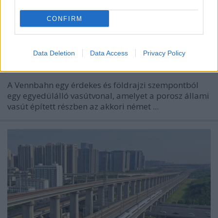
felülvizsgálatot rendelt el a sokat ...
CONFIRM
A Vennbahn
Data Deletion
Data Access
Privacy Policy
Balogh Zsolt
•
2026. február 11.
1
A Vennbahn egy érdekes és földrajzi szempontból
egy egyedülálló vasútvonal, amelyet a porosz állami
vasút épített részben az akkori német ...