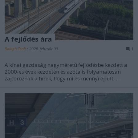
A fejlődés ára
Balogh Zsolt
•
2026. február 09.
1
A kínai gazdaság nagyméretű fejlődésbe kezdett a
2000-es évek kezdetén és azóta is folyamatosan
záporoznak a hírek, hogy mi és mennyi épült, ...