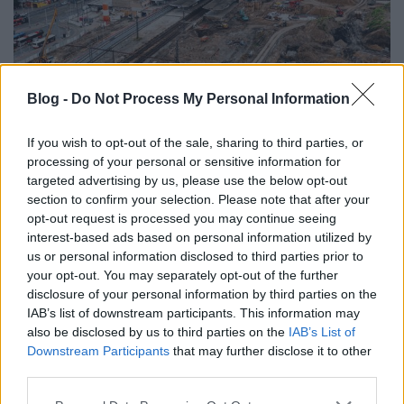
Blog -
Do Not Process My Personal Information
A csehországi Praha Smíchov
If you wish to opt-out of the sale, sharing to third parties, or
átépítése ötvözi a hagyományt és a
processing of your personal or sensitive information for
modernitást
targeted advertising by us, please use the below opt-out
section to confirm your selection. Please note that after your
Balogh Zsolt
•
2026. március 06.
0
opt-out request is processed you may continue seeing
interest-based ads based on personal information utilized by
Csehország vasútja és vasúti ipara eddig is
us or personal information disclosed to third parties prior to
your opt-out. You may separately opt-out of the further
figyelemre méltó volt, az ország gőzerővel fejleszti
disclosure of your personal information by third parties on the
közlekedési infrastruktúráját. Nem csak a ...
IAB’s list of downstream participants. This information may
also be disclosed by us to third parties on the
IAB’s List of
Downstream Participants
that may further disclose it to other
third parties.
Please note that this website/app uses one or more Google