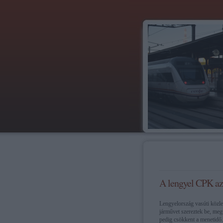
A lengyel CPK az i
Lengyelország vasúti közle
járművet szereztek be, megú
pedig csökkent a menetidő.