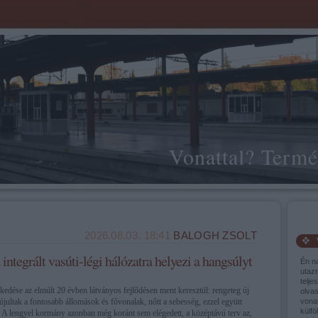
Vonattal? Termé
2026.08.03. 18:41
BALOGH ZSOLT
ntegrált vasúti-légi hálózatra helyezi a hangsúlyt
Én n
utaz
telje
kedése az elmúlt 20 évben látványos fejlődésen ment keresztül: rengeteg új
olva
jultak a fontosabb állomások és fővonalak, nőtt a sebesség, ezzel együtt
vonat
külfö
 A lengyel kormány azonban még koránt sem elégedett, a középtávú terv az,