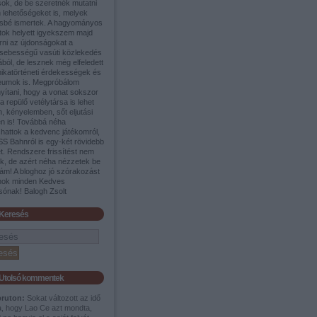
sok, de be szeretnék mutatni
 lehetőségeket is, melyek
sbé ismertek. A hagyományos
tok helyett igyekszem majd
rni az újdonságokat a
sebességű vasúti közlekedés
ából, de lesznek még elfeledett
nikatörténeti érdekességek és
umok is. Megpróbálom
yítani, hogy a vonat sokszor
a repülő vetélytársa is lehet
, kényelemben, sőt eljutási
en is! Továbbá néha
shattok a kedvenc játékomról,
SS Bahnról is egy-két rövidebb
t. Rendszere frissítést nem
ek, de azért néha nézzetek be
ám! A bloghoz jó szórakozást
nok minden Kedves
sónak! Balogh Zsolt
Keresés
Utolsó kommentek
pruton:
Sokat változott az idő
a, hogy Lao Ce azt mondta,