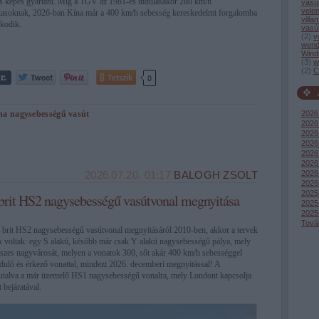
t is képes gyártani. Míg a TGV az 1981-es indulásakor 280 km/h
vasú
vele
 utasoknak, 2026-ban Kína már a 400 km/h sebesség kereskedelmi forgalomba
villa
rkodik.
vasú
(
2
)
v
wend
Wind
(
3
)
w
(
2
)
C
Tetszik
0
na
nagysebességű vasút
2026
2026 
2026 
2026
2026 
2026
2026
2026.07.20. 01:17
BALOGH ZSOLT
2026
2025
 brit HS2 nagysebességű vasútvonal megnyitása
2025
2025
Tová
a brit HS2 nagysebességű vasútvonal megnyitásáról 2010-ben, akkor a tervek
 voltak: egy S alakú, később már csak Y alakú nagysebességű pálya, mely
sszes nagyvárosát, melyen a vonatok 300, sőt akár 400 km/h sebességgel
duló és érkező vonattal, mindezt 2026. decemberi megnyitással! A
, utalva a már üzemelő HS1 nagysebességű vonalra, mely Londont kapcsolja
 bejáratával.