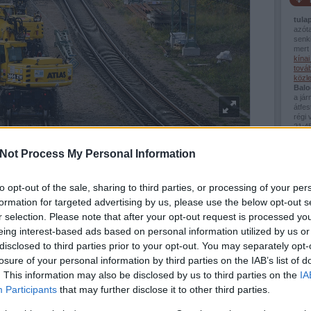
tula
azót
senki
mert 
kína
továb
közl
Balo
a já
átfes
régi 
21:4
MÁV-
Vasútépítés Németországban
Pály
Not Process My Personal Information
Zsolt
 számos vasúti hálózata egyre növekvő kapacitáshiánnyal küzd. Az egész
téved
asúti közlekedési folyosók minden menetvonala ma már értékes erőforrásnak
Viss
jelenésével és a hozzáférési jogok prioritásainak kialakítására irányuló
bej..
to opt-out of the sale, sharing to third parties, or processing of your per
ebb küzdelem folyik a menetvonali időpontokért.
Guva
formation for targeted advertising by us, please use the below opt-out s
Fred
van 
r selection. Please note that after your opt-out request is processed y
Az in
eing interest-based ads based on personal information utilized by us or
a kö
Tetszik
Montp
0
disclosed to third parties prior to your opt-out. You may separately opt-
Pály
losure of your personal information by third parties on the IAB’s list of
(
2026
Mont
. This information may also be disclosed by us to third parties on the
IA
urópa
Participants
that may further disclose it to other third parties.