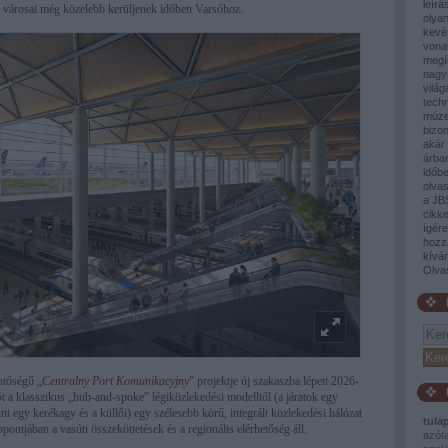
leírá
 városai még közelebb kerüljenek időben Varsóhoz.
olyan
kevé
vona
megí
nagy
világ
tech
múze
bizon
akár 
árban
időb
olva
a JB
cikke
ígér
hozz
kívá
Olva
ntőségű „
Centralny Port Komunikacyjny
” projektje új szakaszba lépett 2026-
ót a klasszikus „hub-and-spoke” légiközlekedési modelltől (a járatok egy
t egy kerékagy és a küllői) egy szélesebb körű, integrált közlekedési hálózat
tula
ppontjában a vasúti összeköttetések és a regionális elérhetőség áll.
azót