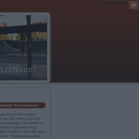
szetesen!
Vonattal? Természetesen!
agyon szeretek vonattal
ni, ami sok ember számára
sen érthetetlen. Szeretném az
sóknak megmutatni, hogy
tal is érdemes útra kelni, akár
ldre is. Vannak saját utazás