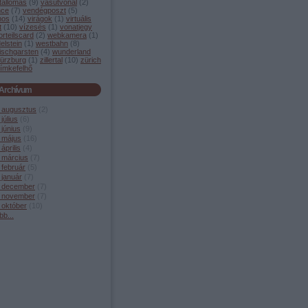
tállomás
(
9
)
vasútvonal
(
2
)
nce
(
7
)
vendégposzt
(
5
)
mos
(
14
)
virágok
(
1
)
virtuális
t
(
10
)
vízesés
(
1
)
vonatjegy
orteilscard
(
2
)
webkamera
(
1
)
elstein
(
1
)
westbahn
(
8
)
ischgarsten
(
4
)
wunderland
ürzburg
(
1
)
zillertal
(
10
)
zürich
ímkefelhő
Archívum
 augusztus
(
2
)
július
(
6
)
június
(
9
)
 május
(
16
)
április
(
4
)
 március
(
7
)
 február
(
5
)
 január
(
7
)
 december
(
7
)
 november
(
7
)
 október
(
10
)
bb
...