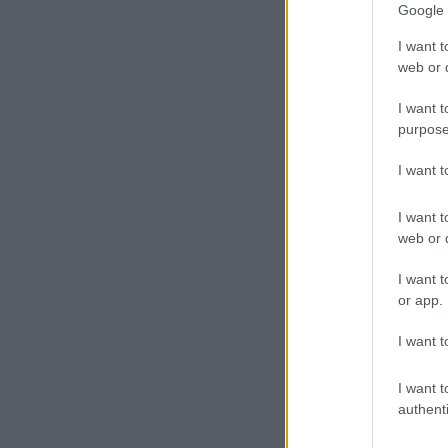
Google 
A 2000. legyártott Sieme
I want t
Az ÖBB 2018. március 5-én 
web or d
keretszerződés összesen 20
legyártott 2000. sorszámú
I want t
tovább »
purpose
I want 
I want t
Szólj hozzá!
Címkék:
s
web or d
I want t
or app.
A kínai Fuxing mo
I want t
közlekedést
I want t
authenti
Kína a Pekingi olimpia elő
Peking és Tiencsin között,
alatt a kontinensnyi méretű