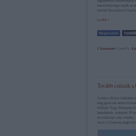
legfejlettebb szerelvényei
utazósebességet kínált az
történő bevezetésével kacé
tovább »
1
komment
Címkék:
kí
Tovább csúszik a
Amikor először hallottam 
még igencsak ambiciózusak
felfűzné Nagy-Britannia ö
haladnának, óránként 18 in
névválasztás sem véletlen
össze a Csatorna-alagút brit