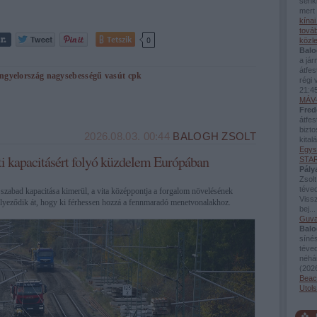
senki
mert 
kína
továb
Tetszik
0
közl
Balo
a já
átfes
engyelország
nagysebességű vasút
cpk
régi 
21:4
MÁV-
Fred
átfes
bizto
2026.08.03. 00:44
BALOGH ZSOLT
kital
Egys
ti kapacitásért folyó küzdelem Európában
STAR
Pály
Zsolt
téved
zabad kapacitása kimerül, a vita középpontja a forgalom növelésének
Viss
elyeződik át, hogy ki férhessen hozzá a fennmaradó menetvonalakhoz.
bej..
Guva
Balo
sínés
téve
néhán
(
2026
Beac
Utol