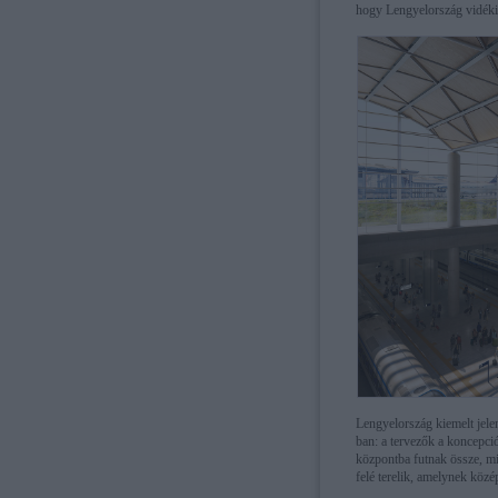
hogy Lengyelország vidéki
Lengyelország kiemelt jele
ban: a tervezők a koncepci
központba futnak össze, min
felé terelik, amelynek közé