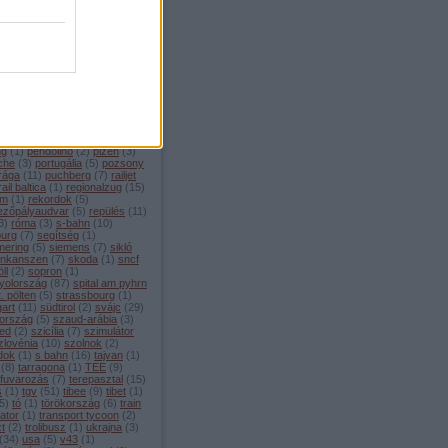
ellékvonal
(
1
)
menetrend
(
4
)
edes
(
1
)
metró
(
14
)
mexikó
ilánó
(
7
)
mittenwald
(
3
)
enwaldbahn
(
8
)
modellvasút
moldova
(
1
)
monaco
(
1
)
rvonat
(
2
)
mozdony
(
4
)
chen
(
80
)
múzeum
(
46
)
sebességű vasút
(
208
)
nápoly
émetország
(
108
)
nightjet
(
4
)
berg
(
11
)
nyomtáv
(
3
)
öbb
(
46
)
zország
(
100
)
oroszország
(
4
)
o
(
3
)
palermo
(
2
)
párizs
(
22
)
ng
(
1
)
pendolino
(
2
)
plzeň
(
3
)
che
(
3
)
portugália
(
5
)
pozsony
rága
(
11
)
puchberg
(
7
)
railjet
rail baltica
(
1
)
regionalzug
(
15
)
ám
(
1
)
rekordok
(
5
)
ezőpályaudvar
(
5
)
repülés
(
11
)
3
)
róma
(
3
)
s-bahn
(
10
)
burg
(
7
)
segítség
(
1
)
ering
(
5
)
siemens
(
7
)
sikló
inkanszen
(
7
)
skoda
(
1
)
sncf
ll
(
2
)
sopron
(
1
)
yolország
(
87
)
spital am pyhrn
t. pölten
(
5
)
strassbourg
(
1
)
gart
(
11
)
südtirol
(
2
)
svájc
(
29
)
ország
(
5
)
szaud-arábia
(
3
)
ed
(
2
)
szicília
(
7
)
szimulátor
zlovénia
(
10
)
szolnok
(
2
)
dok
(
1
)
s bahn
(
16
)
tajvan
(
1
)
(
8
)
tarragona
(
1
)
TEE
(
9
)
rfuvarozás
(
7
)
terepasztal
(
15
)
s
(
1
)
tgv
(
51
)
tibee
(
9
)
tibet
(
1
)
5
)
tó
(
1
)
törökország
(
6
)
train
ator
(
1
)
transport tycoon
(
2
)
zt
(
2
)
trolibusz
(
1
)
ukrajna
(
3
)
(
34
)
usa
(
5
)
v43
(
1
)