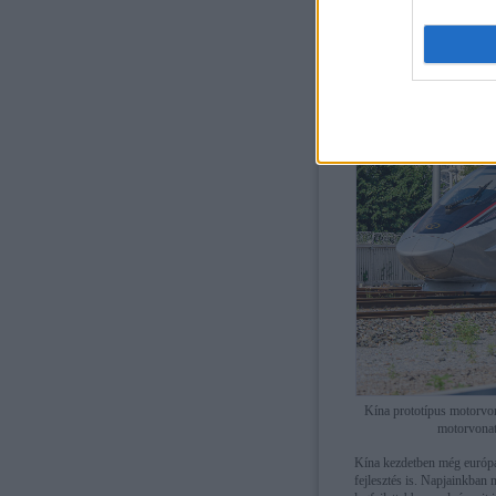
nagyváros gyors, nagy kapac
Kína prototípus motorvo
motorvonato
Kína kezdetben még európai 
fejlesztés is. Napjainkban 