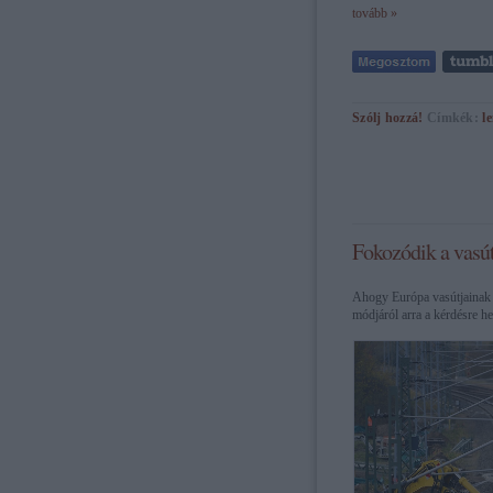
tovább »
Szólj hozzá!
Címkék:
l
Fokozódik a vasú
Ahogy Európa vasútjainak s
módjáról arra a kérdésre h