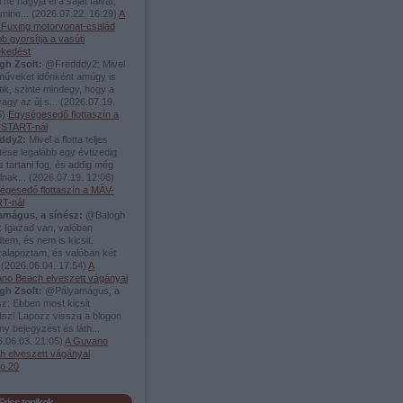
 ne hagyja el a saját falvát,
mine...
(
2026.07.22. 16:29
)
A
i Fuxing motorvonat-család
b gyorsítja a vasúti
ekedést
gh Zsolt:
@Fredddy2: Mivel
rműveket időnként amúgy is
tik, szinte mindegy, hogy a
vagy az új s...
(
2026.07.19.
5
)
Egységesedő flottaszín a
START-nál
ddy2:
Mivel a flotta teljes
tése legalább egy évtizedig
s tartani fog, és addig még
álnak...
(
2026.07.19. 12:06
)
égesedő flottaszín a MÁV-
T-nál
amágus, a sínész:
@Balogh
: Igazad van, valóban
tem, és nem is kicsit.
zalapoztam, és valóban két
.
(
2026.06.04. 17:54
)
A
no Beach elveszett vágányai
gh Zsolt:
@Pályamágus, a
z: Ebben most kicsit
dsz! Lapozz vissza a blogon
y bejegyzést és láth...
.06.03. 21:05
)
A Guvano
h elveszett vágányai
só 20