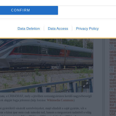
(
1
)
m
itású és import kőolajtól függetlenül üzemeltethető rendszer jöjjön létre.
merc
(
1
)
m
CONFIRM
mitt
(
16
)
moto
mün
nagy
(
5
)
n
Data Deletion
Data Access
Privacy Policy
nürn
olas
ouig
peki
pors
(
1
)
p
(
21
)
rekl
rend
rhb
(
salz
semm
(
1
)
s
(
1
)
sö
span
(
2
)
s
stutt
svéd
szeg
(
1
)
s
szur
talgo
nata, a CRH450AF, mely a jövőben sorozatgyártásra kerülő nagysebességű
tehe
k alapját fogja jelenteni (kép forrása:
Wikimedia Commons
)
texa
tirol
(
simul
gyártóktól vásárolt szerelvényeket, majd elindult a saját gyártás, sőt a
tries
már a kínai ipar nem csak másolni tud, hanem a megszerzett tudásból a világ
USA