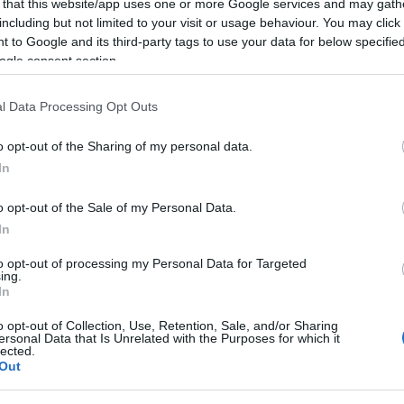
 that this website/app uses one or more Google services and may gath
including but not limited to your visit or usage behaviour. You may click 
Ad
B
2026.07.26. 01:46
BALOGH ZSOLT
 to Google and its third-party tags to use your data for below specifi
A 
ogle consent section.
A 
. Vectron mozdony!
c
M
ka
l Data Processing Opt Outs
július 23-án, a München-Allach-i mozdonygyárban tartott ünnepség
M
z Osztrák Állam Vasutaknak (ÖBB) az évek óta gyártásban lévő Siemens
B
orozat 2000. legyártott példányát.
o opt-out of the Sharing of my personal data.
In
100
9euro
o opt-out of the Sale of my Personal Data.
alagú
állo
In
amer
amtr
(
6
)
a
to opt-out of processing my Personal Data for Targeted
aros
augs
ing.
(
4
)
a
In
(
1
)
á
(
2
)
b
bales
o opt-out of Collection, Use, Retention, Sale, and/or Sharing
barl
ersonal Data that Is Unrelated with the Purposes for which it
(
12
)
lected.
berc
(
4
)
b
Out
(
2
)
b
brazí
buda
chat