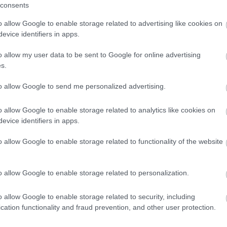
consents
com
ns Vectron villamos mozdony Münchenben, még a gyárudvaron (kép forrása:
cpk
(
Siemens Mobility)
alagú
o allow Google to enable storage related to advertising like cookies on
(
6
)
d
desir
a bécsi Praterstern pályaudvaron vette át az első Vectron-mozdonyát. A
evice identifiers in apps.
egyi
0 mozdonyra szólt, melyből az ÖBB eddig már 172-tőt lehívott. A típusból
elon
 mozdony a vasúttársasághoz ÖBB 1293 164 pályaszámon érkezett.
észt
o allow my user data to be sent to Google for online advertising
(
3
)
e
(
6
)
f
s.
fran
füss
geno
Tetszik
0
gőz
to allow Google to send me personalized advertising.
(
9
)
h
(
5
)
h
hs2
(
o allow Google to enable storage related to analytics like cookies on
iho.h
iemens
öbb
india
evice identifiers in apps.
inter
jbss
kana
kará
o allow Google to enable storage related to functionality of the website
kecs
(
59
)
2026.07.21. 22:02
BALOGH ZSOLT
kisv
kont
torvonat-család tovább gyorsítja a vasúti
(
4
)
k
o allow Google to enable storage related to personalization.
kufst
las 
leng
(
6
)
l
o allow Google to enable storage related to security, including
liss
cation functionality and fraud prevention, and other user protection.
los a
tt, 2008. augusztus elsején nyitotta meg az első nagysebességű vasútvonalát
madr
 majd sorra következtek az újabb és újabb vonalak. Kevesebb, mint 20 év
magl
 országot keresztül-kasul behálózták a vasútépítők, hogy a lehető legtöbb
mall