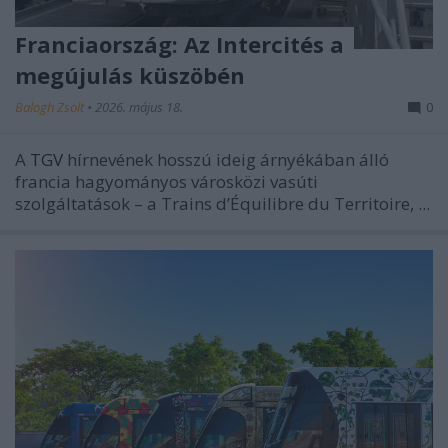
Franciaország: Az Intercités a
megújulás küszöbén
Balogh Zsolt
•
2026. május 18.
0
A
TGV
hírnevének hosszú ideig árnyékában álló
francia hagyományos városközi vasúti
szolgáltatások – a Trains d’Équilibre du Territoire, ...