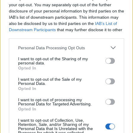
your opt-out. You may separately opt-out of the further
disclosure of your personal information by third parties on the
IAB’s list of downstream participants. This information may
also be disclosed by us to third parties on the
IAB’s List of
Downstream Participants
that may further disclose it to other
third parties.
Please note that this website/app uses one or more Google
Personal Data Processing Opt Outs
services and may gather and store information including but
not limited to your visit or usage behaviour. You may click to
I want to opt-out of the Sharing of my
personal data.
grant or deny consent to Google and its third-party tags to
Az Eurostar, az SBB és az SNCF
Opted In
use your data for below specified purposes in below Google
közvetlen vonatjáratokat tervez
consent section.
I want to opt-out of the Sale of my
Personal Data.
Svájc és London között
Opted In
Balogh Zsolt
•
2026. május 13.
0
I want to opt-out of processing my
Personal Data for Targeted Advertising.
Opted In
Az Eurostar nemzetközi nagysebességű vasúti
társaság, a Svájci Szövetségi Vasutak (SBB) és a
I want to opt-out of Collection, Use,
francia nemzeti személyszállító társaság, az SNCF ...
Retention, Sale, and/or Sharing of my
Personal Data that Is Unrelated with the
Purposes for which it was collected.