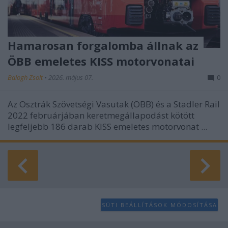
Hamarosan forgalomba állnak az
ÖBB emeletes KISS motorvonatai
Balogh Zsolt
•
2026. május 07.
0
Az Osztrák Szövetségi Vasutak (ÖBB) és a Stadler Rail
2022 februárjában keretmegállapodást kötött
legfeljebb 186 darab KISS emeletes motorvonat ...
SÜTI BEÁLLÍTÁSOK MÓDOSÍTÁSA