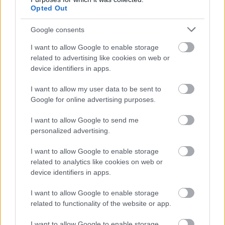
Opted Out
Google consents
I want to allow Google to enable storage
related to advertising like cookies on web or
device identifiers in apps.
I want to allow my user data to be sent to
Google for online advertising purposes.
I want to allow Google to send me
personalized advertising.
I want to allow Google to enable storage
Kettős mérföldkő a blogon!
related to analytics like cookies on web or
device identifiers in apps.
Balogh Zsolt
•
2026. május 10.
0
I want to allow Google to enable storage
related to functionality of the website or app.
Olyan gyorsan telnek az évek, hogy szinte észre sem
vettem, hogy lassan 14 éves lesz a blogom. Az első
I want to allow Google to enable storage