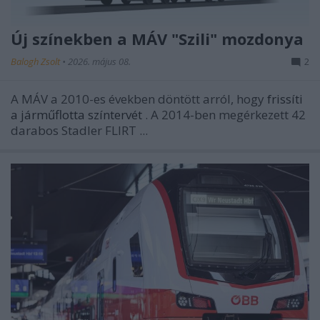
Új színekben a MÁV "Szili" mozdonya
Balogh Zsolt
•
2026. május 08.
2
A MÁV a 2010-es években döntött arról, hogy
frissíti
a járműflotta színtervét
. A 2014-ben megérkezett 42
darabos Stadler FLIRT ...