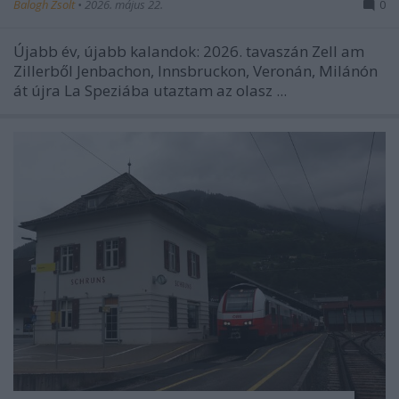
Balogh Zsolt
•
2026. május 22.
0
Újabb év, újabb kalandok: 2026. tavaszán Zell am
Zillerből Jenbachon, Innsbruckon, Veronán, Milánón
át újra La Speziába utaztam az olasz ...