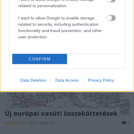
cikkem itt, ezen a blogon 2012. május 19-én ...
related to personalization.
I want to allow Google to enable storage
related to security, including authentication
functionality and fraud prevention, and other
user protection.
CONFIRM
Data Deletion
Data Access
Privacy Policy
Új európai vasúti összeköttetések
Balogh Zsolt
•
2026. május 10.
0