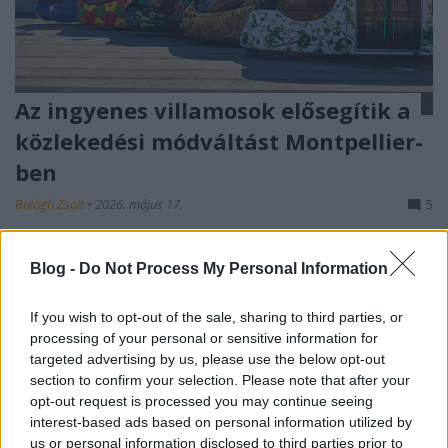
Az ingyenes villamosok elősegítik a
közlekedési módváltást Montpellier-
ben
Balogh Zsolt
•
2026. május 17.
5
Franciaország elkövette azt a hibát, hogy az
Blog -
Do Not Process My Personal Information
autóforgalmat hozta előnybe a városi
tömegközlekedéssel szemben. Ennek egyik
If you wish to opt-out of the sale, sharing to third parties, or
következménye az lett, ...
processing of your personal or sensitive information for
targeted advertising by us, please use the below opt-out
section to confirm your selection. Please note that after your
opt-out request is processed you may continue seeing
interest-based ads based on personal information utilized by
us or personal information disclosed to third parties prior to