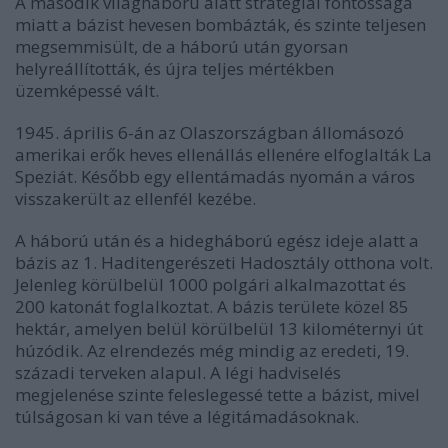
A második világháború alatt stratégiai fontossága
miatt a bázist hevesen bombázták, és szinte teljesen
megsemmisült, de a háború után gyorsan
helyreállították, és újra teljes mértékben
üzemképessé vált.
1945. április 6-án az Olaszországban állomásozó
amerikai erők heves ellenállás ellenére elfoglalták La
Speziát. Később egy ellentámadás nyomán a város
visszakerült az ellenfél kezébe.
A háború után és a hidegháború egész ideje alatt a
bázis az 1. Haditengerészeti Hadosztály otthona volt.
Jelenleg körülbelül 1000 polgári alkalmazottat és
200 katonát foglalkoztat. A bázis területe közel 85
hektár, amelyen belül körülbelül 13 kilométernyi út
húzódik. Az elrendezés még mindig az eredeti, 19.
századi terveken alapul. A légi hadviselés
megjelenése szinte feleslegessé tette a bázist, mivel
túlságosan ki van téve a légitámadásoknak.