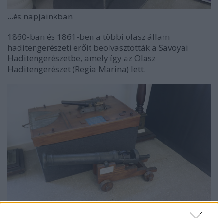
...és napjainkban
1860-ban és 1861-ben a többi olasz állam
haditengerészeti erőit beolvasztották a Savoyai
Haditengerészetbe, amely így az Olasz
Haditengerészet (Regia Marina) lett.