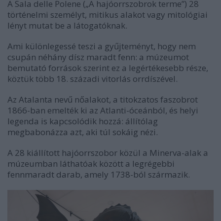
A Sala delle Polene („A hajóorrszobrok terme”) 28
történelmi személyt, mitikus alakot vagy mitológiai
lényt mutat be a látogatóknak.
Ami különlegessé teszi a gyűjteményt, hogy nem
csupán néhány dísz maradt fenn: a múzeumot
bemutató források szerint ez a legértékesebb része,
köztük több 18. századi vitorlás orrdíszével.
Az Atalanta nevű nőalakot, a titokzatos faszobrot
1866-ban emelték ki az Atlanti-óceánból, és helyi
legenda is kapcsolódik hozzá: állítólag
megbabonázza azt, aki túl sokáig nézi.
A 28 kiállított hajóorrszobor közül a Minerva-alak a
múzeumban láthatóak között a legrégebbi
fennmaradt darab, amely 1738-ból származik.