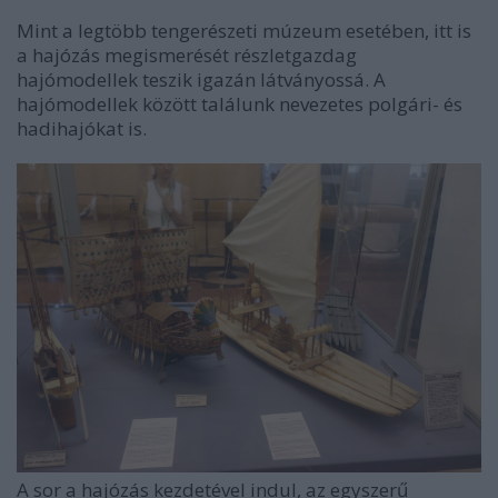
Mint a legtöbb tengerészeti múzeum esetében, itt is
a hajózás megismerését részletgazdag
hajómodellek teszik igazán látványossá. A
hajómodellek között találunk nevezetes polgári- és
hadihajókat is.
A sor a hajózás kezdetével indul, az egyszerű