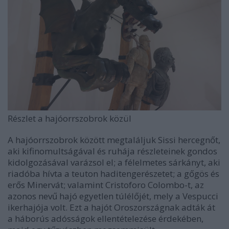
Részlet a hajóorrszobrok közül
A hajóorrszobrok között megtaláljuk Sissi hercegnőt,
aki kifinomultságával és ruhája részleteinek gondos
kidolgozásával varázsol el; a félelmetes sárkányt, aki
riadóba hívta a teuton haditengerészetet; a gőgös és
erős Minervát; valamint Cristoforo Colombo-t, az
azonos nevű hajó egyetlen túlélőjét, mely a Vespucci
ikerhajója volt. Ezt a hajót Oroszországnak adták át
a háborús adósságok ellentételezése érdekében,