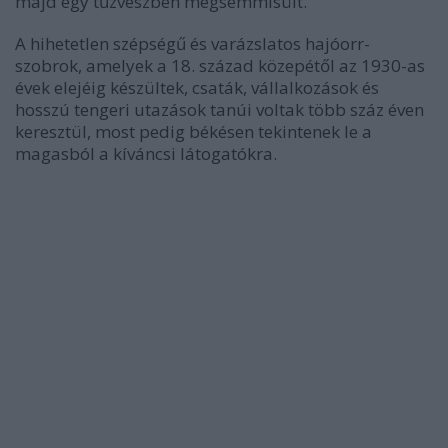
majd egy tűzvészben megsemmisült.
A hihetetlen szépségű és varázslatos hajóorr-
szobrok, amelyek a 18. század közepétől az 1930-as
évek elejéig készültek, csaták, vállalkozások és
hosszú tengeri utazások tanúi voltak több száz éven
keresztül, most pedig békésen tekintenek le a
magasból a kíváncsi látogatókra.