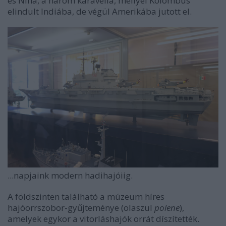
és Nina, a három karavella, mellyel Kolombus
elindult Indiába, de végül Amerikába jutott el.
...napjaink modern hadihajóiig.
A földszinten található a múzeum híres
hajóorrszobor-gyűjteménye (olaszul
polene
),
amelyek egykor a vitorláshajók orrát díszítették.