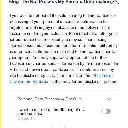
Blog -
Do Not Process My Personal Information
A gyűjtemény több különböző méretű ágyút is
tartalmaz az egészen kicsitől...
If you wish to opt-out of the sale, sharing to third parties, or
processing of your personal or sensitive information for
targeted advertising by us, please use the below opt-out
section to confirm your selection. Please note that after your
opt-out request is processed you may continue seeing
interest-based ads based on personal information utilized by
us or personal information disclosed to third parties prior to
your opt-out. You may separately opt-out of the further
disclosure of your personal information by third parties on the
IAB’s list of downstream participants. This information may
also be disclosed by us to third parties on the
IAB’s List of
Downstream Participants
that may further disclose it to other
third parties.
Please note that this website/app uses one or more Google
Personal Data Processing Opt Outs
services and may gather and store information including but
...a szokatlanul nagyig bezárólag
not limited to your visit or usage behaviour. You may click to
I want to opt-out of the Sharing of my
personal data.
grant or deny consent to Google and its third-party tags to
Opted In
use your data for below specified purposes in below Google
consent section.