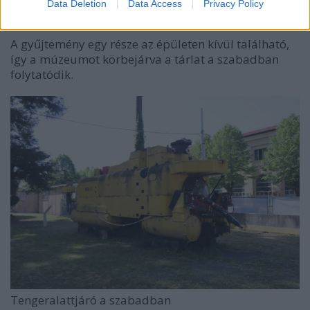
Data Deletion
Data Access
Privacy Policy
Ágyúk a szabadban
A gyűjtemény egy része az épületen kívül található,
így a múzeumot körbejárva a tárlat a szabadban
folytatódik.
Tengeralattjáró a szabadban