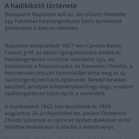
A hadikikötő története
Bonaparte Napóleon volt az, aki először felvetette
egy hatalmas haditengerészeti bázis építésének
gondolatát a Speziai-öbölben.
Napóleon elképzelését 1857-ben Camillo Benso,
Cavour gróf, az akkori igazgatótanács elnöke és
haditengerészeti miniszter élesztette újjá, aki
biztosította a finanszírozást, és Domenico Chiodót, a
hadmérnöki testület tisztviselőjét bízta meg az új
haditengerészeti bázis építésével. Rendel terveket
készített, amelyek eredményeként egy nagy, modern
haditengerészeti bázis épült a semmiből.
A munkálatok 1862-ben kezdődtek és 1869.
augusztus 28-án fejeződtek be, amikor Domenico
Chiodo tábornok az újonnan épített dokkokat vízzel
feltöltve hivatalosan is átadta a létesítményt.