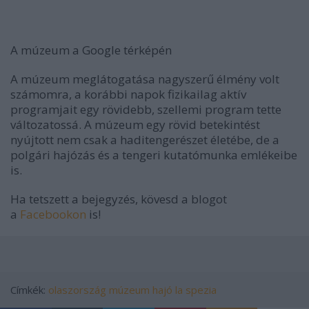
A múzeum a Google térképén
A múzeum meglátogatása nagyszerű élmény volt
számomra, a korábbi napok fizikailag aktív
programjait egy rövidebb, szellemi program tette
változatossá. A múzeum egy rövid betekintést
nyújtott nem csak a haditengerészet életébe, de a
polgári hajózás és a tengeri kutatómunka emlékeibe
is.
Ha tetszett a bejegyzés, kövesd a blogot
a
Facebookon
is!
Címkék:
olaszország
múzeum
hajó
la spezia