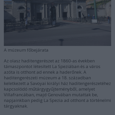
A múzeum főbejárata
Az olasz haditengerészet az 1860-as években
támaszpontot létesített La Speziában és a város
azóta is otthont ad ennek a haderőnek. A
haditengerészeti múzeum a 18. században
keletkezett a Savoyai királyi ház haditengerészetéhez
kapcsolódó műtárgygyűjteményből, amelyet
Villafrancában, majd Genovában mutattak be,
napjainkban pedig La Spezia ad otthont a történelmi
tárgyaknak.