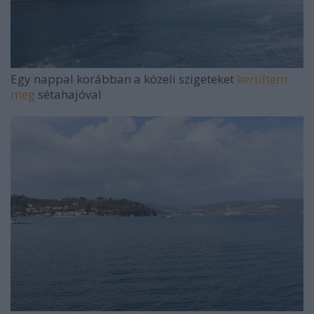
Egy nappal korábban a közeli szigeteket
kerültem
meg
sétahajóval