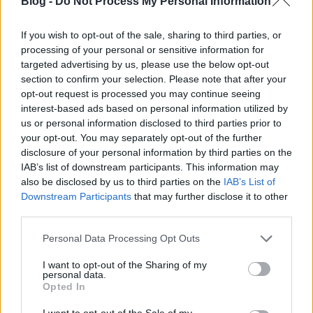
Blog -
Do Not Process My Personal Information
If you wish to opt-out of the sale, sharing to third parties, or
processing of your personal or sensitive information for
targeted advertising by us, please use the below opt-out
section to confirm your selection. Please note that after your
opt-out request is processed you may continue seeing
interest-based ads based on personal information utilized by
us or personal information disclosed to third parties prior to
Vonatkereszt az állomáson
your opt-out. You may separately opt-out of the further
disclosure of your personal information by third parties on the
Nagy a forgalom a Cinque Terre falvait felfűző
IAB’s list of downstream participants. This information may
vasútvonalon, hiszen óránként és irányonként három
also be disclosed by us to third parties on the
IAB’s List of
személyvonat szolgálja ki a falvakat Cinque Terre
Downstream Participants
that may further disclose it to other
Express márkanéven, ezen felül még rengeteg
third parties.
távolsági személyszállító- és tehervonat is
keresztülhalad itt.
Please note that this website/app uses one or more Google
Personal Data Processing Opt Outs
services and may gather and store information including but
not limited to your visit or usage behaviour. You may click to
I want to opt-out of the Sharing of my
personal data.
grant or deny consent to Google and its third-party tags to
Opted In
use your data for below specified purposes in below Google
consent section.
I want to opt-out of the Sale of my