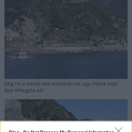
Míg mi a kikötő felé közeledtünk, egy másik hajó
épp elhagyta azt