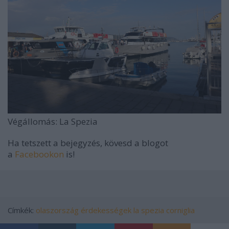
Végállomás: La Spezia
Ha tetszett a bejegyzés, kövesd a blogot
a
Facebookon
is!
Címkék:
olaszország
érdekességek
la spezia
corniglia