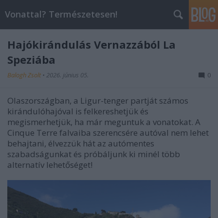
Vonattal? Természetesen!
Hajókirándulás Vernazzából La
Speziába
Balogh Zsolt
•
2026. június 05.
0
Olaszországban, a Ligur-tenger partját számos
kirándulóhajóval is felkereshetjük és
megismerhetjük, ha már meguntuk a vonatokat. A
Cinque Terre falvaiba szerencsére autóval nem lehet
behajtani, élvezzük hát az autómentes
szabadságunkat és próbáljunk ki minél több
alternatív lehetőséget!