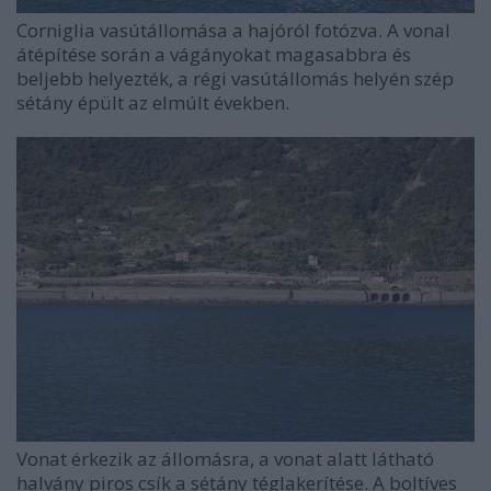
Corniglia vasútállomása a hajóról fotózva. A vonal
átépítése során a vágányokat magasabbra és
beljebb helyezték, a régi vasútállomás helyén szép
sétány épült az elmúlt években.
Vonat érkezik az állomásra, a vonat alatt látható
halvány piros csík a sétány téglakerítése. A boltíves