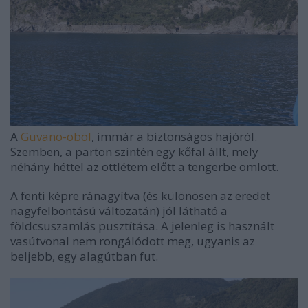
A
Guvano-öböl
, immár a biztonságos hajóról.
Szemben, a parton szintén egy kőfal állt, mely
néhány héttel az ottlétem előtt a tengerbe omlott.
A fenti képre ránagyítva (és különösen az eredet
nagyfelbontású változatán) jól látható a
földcsuszamlás pusztítása. A jelenleg is használt
vasútvonal nem rongálódott meg, ugyanis az
beljebb, egy alagútban fut.