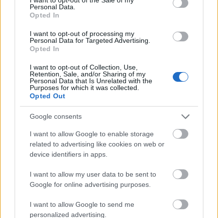
Personal Data.
Opted In
I want to opt-out of processing my
Personal Data for Targeted Advertising.
Opted In
I want to opt-out of Collection, Use,
Retention, Sale, and/or Sharing of my
Personal Data that Is Unrelated with the
Purposes for which it was collected.
Opted Out
A Hitachi emeletes vonatai gyakori szereplők
errefelé, öröm velük a tengerparti sáv felfedezése
Google consents
I want to allow Google to enable storage
related to advertising like cookies on web or
device identifiers in apps.
I want to allow my user data to be sent to
Google for online advertising purposes.
I want to allow Google to send me
personalized advertising.