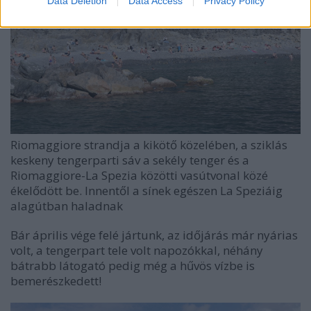
Data Deletion
Data Access
Privacy Policy
Riomaggiore strandja a kikötő közelében, a sziklás
keskeny tengerparti sáv a sekély tenger és a
Riomaggiore-La Spezia közötti vasútvonal közé
ékelődött be. Innentől a sínek egészen La Speziáig
alagútban haladnak
Bár április vége felé jártunk, az időjárás már nyárias
volt, a tengerpart tele volt napozókkal, néhány
bátrabb látogató pedig még a hűvös vízbe is
bemerészkedett!