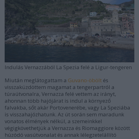
Indulás Vernazzából La Spezia felé a Ligur-tengeren
Miután meglátogattam a
Guvano-öbölt
és
visszaküzdöttem magamat a tengerpartról a
túraútvonalra, Vernazza felé vettem az irányt,
ahonnan több hajójárat is indul a környező
falvakba, sőt akár Portovenerébe, vagy La Speziába
is visszahajózhatunk. Az út során sem maradunk
vonatos élmények nélkül, a szemeinkkel
végigkövethetjük a Vernazza és Riomaggiore között
húzódó vasútvonalat és annak lélegzetelállító