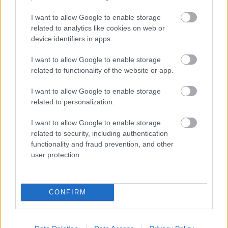
I want to allow Google to enable storage
related to analytics like cookies on web or
device identifiers in apps.
Továbbhaladva Riomaggiore felé a szemünkkel
I want to allow Google to enable storage
tovább követhetjük a vasútvonal több mint 100 éves
related to functionality of the website or app.
műtárgyait.
I want to allow Google to enable storage
Az alagútban futó sínek felett halad a
Szerelem
related to personalization.
ösvénye
, melyen látványos sétával tehetjük meg a
két falu közötti rövid távolságot. A nagy, látványos
I want to allow Google to enable storage
kőfal feletti boltíves vonal maga a Szerelem ösvénye,
related to security, including authentication
functionality and fraud prevention, and other
mely a legkényelmesebb és legbiztonságosabb
user protection.
szakasz a Cinque Terre falvait összekötő gyalogút-
hálózaton.
CONFIRM