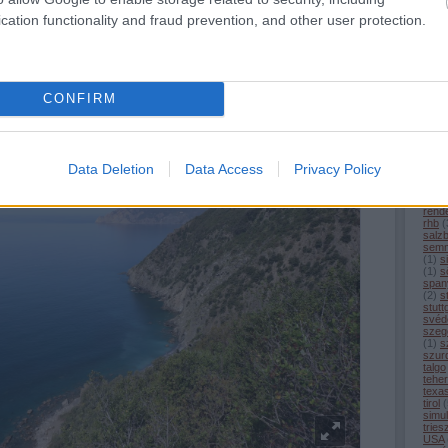
(
1
)
m
cation functionality and fraud prevention, and other user protection.
merc
(
1
)
m
Egy trenino szerelvény Cornigliába
mitt
(
16
)
ltam Varnezza irányába, még további métereket emelkedve felfelé. A
moto
mün
azás kb félúton található, szinte a túraútvonal legmagasabb pontján.
nagy
CONFIRM
(
5
)
n
nürn
olas
ouig
peki
pors
Data Deletion
Data Access
Privacy Policy
(
1
)
p
(
21
)
rekl
rend
rhb
(
salz
semm
(
1
)
s
(
1
)
sö
span
(
2
)
s
stutt
svéd
szeg
(
1
)
s
szur
talgo
tehe
texa
tirol
(
simul
tries
USA