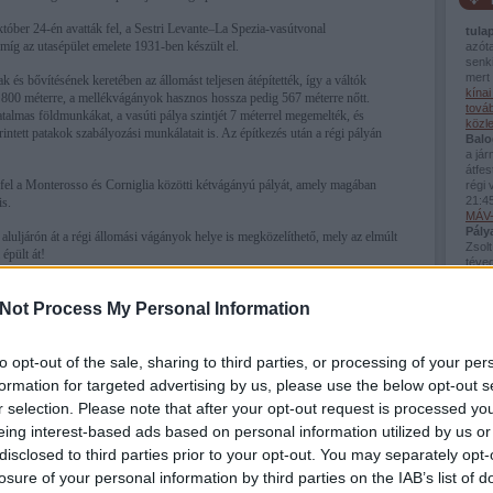
któber 24-én avatták fel, a Sestri Levante–La Spezia-vasútvonal
tula
míg az utasépület emelete 1931-ben készült el.
azót
senki
mert 
 és bővítésének keretében az állomást teljesen átépítették, így a váltók
kína
g 800 méterre, a mellékvágányok hasznos hossza pedig 567 méterre nőtt.
továb
talmas földmunkákat, a vasúti pálya szintjét 7 méterrel megemelték, és
közl
rintett patakok szabályozási munkálatait is. Az építkezés után a régi pályán
Balo
a já
átfes
 fel a Monterosso és Corniglia közötti kétvágányú pályát, amely magában
régi 
21:4
is.
MÁV-
Pály
aluljárón át a régi állomási vágányok helye is megközelíthető, mely az elmúlt
Zsolt
épült át!
téved
Viss
bej..
Not Process My Personal Information
Guva
Fred
van 
Az in
to opt-out of the sale, sharing to third parties, or processing of your per
a kö
formation for targeted advertising by us, please use the below opt-out s
Montp
Pály
r selection. Please note that after your opt-out request is processed y
(
2026
eing interest-based ads based on personal information utilized by us or
Mont
disclosed to third parties prior to your opt-out. You may separately opt-
losure of your personal information by third parties on the IAB’s list of