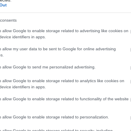
com
Out
cpk
(
alagú
(
6
)
d
desir
consents
egyi
elon
észt
o allow Google to enable storage related to advertising like cookies on
gliából fotózva, mintegy 105 méterre a tenger szintjétől és kb 92 méterrel
(
3
)
e
(
6
)
f
magasabban az állomástól
evice identifiers in apps.
fran
füss
geno
o allow my user data to be sent to Google for online advertising
gőz
(
9
)
h
s.
(
5
)
h
hs2
(
iho.h
to allow Google to send me personalized advertising.
india
inter
jbss
kana
o allow Google to enable storage related to analytics like cookies on
kará
kecs
evice identifiers in apps.
(
59
)
kisv
kont
(
4
)
k
o allow Google to enable storage related to functionality of the website
kufst
las 
leng
(
6
)
l
liss
o allow Google to enable storage related to personalization.
los a
madr
magl
mall
o allow Google to enable storage related to security, including