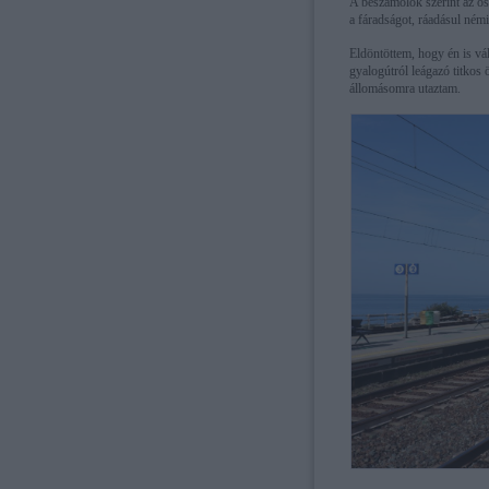
A beszámolók szerint az ösv
a fáradságot, ráadásul némi
Eldöntöttem, hogy én is vá
gyalogútról leágazó titkos
állomásomra utaztam.