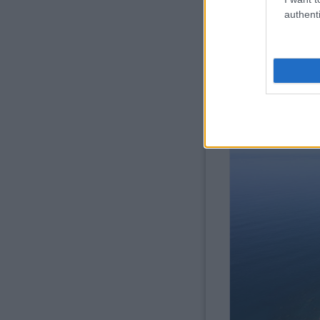
authenti
Egy rövid séta után elindu
térképvázlat szerint a leág