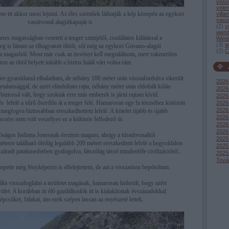
vasú
vele
ne itt akkor most lejutni. Az éles szeműek láthatják a kép közepén az egykori
villa
vasú
vasútvonal alagútkapuját is
(
2
)
v
wend
res magasságban vezetett a tenger szintjétől, csodálatos kilátással a
Wind
(
3
)
w
g is láttam az elhagyatott öbölt, sőt még az egykori Guvano-alagút
(
2
)
C
m a magasból. Most már csak az ösvényt kell megtalálnom, mert vakmerően
on az öböl helyett inkább a biztos halál várt volna rám.
őre gyanútlanul elhaladtam, de néhány 100 méter után visszafordulva sikerült
2026
alansággal, de azért elindultam rajta, néhány méter után eldobált kólás
2026 
iztossá vált, hogy szoktak erre más emberek is járni rajtam kívül.
2026 
 lefelé a sűrű őserdőn át a tenger felé. Hamarosan egy fa törzséhez kötözött
2026
2026 
t megfogva biztosabban ereszkedhettem lefelé. A kötelet újabb és újabb
2026
ncsére nem volt veszélyes ez a különös felfedező út.
2026
2026
lóságos Indiana Jonesnak éreztem magam, ahogy a túraútvonaltól
2025
terre található öbölig legalább 200 métert ereszkedtem lefelé a hegyoldalon
2025
záradt patakmederben gyalogolva, látszólag távol mindenféle civilizációtól..
2025
Tová
epette még fényképezni is elfelejtettem, de azt a visszaúton bepótoltam.
ta visszafoglalni a területet magának, hamarosan kiderült, hogy azért
let. A korábban itt élő gazdálkodók itt is kialakítottak évszázadokkal
épcsőket, falakat, ám ezek szépen lassan az enyészeté lettek.