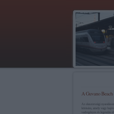
A Guvano Beach e
Az olaszországi nyaralásom
leírására, amely vagy hajó
vadregényes és legendás el