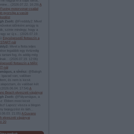
 ne hagyja el a saját falvát,
mine...
(
2026.07.22. 16:29
)
A
i Fuxing motorvonat-család
b gyorsítja a vasúti
ekedést
gh Zsolt:
@Fredddy2: Mivel
rműveket időnként amúgy is
tik, szinte mindegy, hogy a
vagy az új s...
(
2026.07.19.
5
)
Egységesedő flottaszín a
START-nál
ddy2:
Mivel a flotta teljes
tése legalább egy évtizedig
s tartani fog, és addig még
álnak...
(
2026.07.19. 12:06
)
égesedő flottaszín a MÁV-
T-nál
amágus, a sínész:
@Balogh
: Igazad van, valóban
tem, és nem is kicsit.
zalapoztam, és valóban két
.
(
2026.06.04. 17:54
)
A
no Beach elveszett vágányai
gh Zsolt:
@Pályamágus, a
z: Ebben most kicsit
dsz! Lapozz vissza a blogon
y bejegyzést és láth...
.06.03. 21:05
)
A Guvano
h elveszett vágányai
só 20