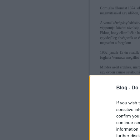
Corniglia állomást 1874. o
megnyitásával egy időben, 
A vonal kétvágányúsításának
végpontjai közötti távolsá
Ekkor, hogy elkerüljék a ha
egyidejűleg elvégezték az é
megszűnt a forgalom.
1962. január 15-én avatták
foglalta Vernazza megállót 
Mindez azért érdekes, mert 
egy évben csinos sétálóúttá 
Blog -
Do 
If you wish 
sensitive in
confirm you
continue se
information 
further disc