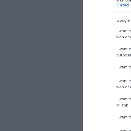
Opted 
Google 
I want t
Corniglia állomás Corni
web or d
I want t
purpose
I want 
I want t
web or d
I want t
or app.
I want t
I want t