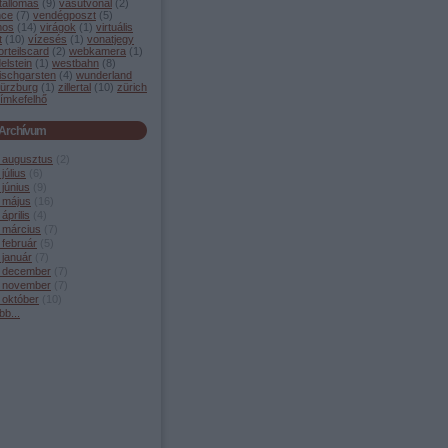
tállomás
(
9
)
vasútvonal
(
2
)
nce
(
7
)
vendégposzt
(
5
)
mos
(
14
)
virágok
(
1
)
virtuális
t
(
10
)
vízesés
(
1
)
vonatjegy
orteilscard
(
2
)
webkamera
(
1
)
elstein
(
1
)
westbahn
(
8
)
ischgarsten
(
4
)
wunderland
ürzburg
(
1
)
zillertal
(
10
)
zürich
ímkefelhő
Archívum
 augusztus
(
2
)
július
(
6
)
június
(
9
)
 május
(
16
)
április
(
4
)
 március
(
7
)
 február
(
5
)
 január
(
7
)
 december
(
7
)
 november
(
7
)
 október
(
10
)
bb
...