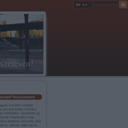
szetesen!
Vonattal? Természetesen!
agyon szeretek vonattal
ni, ami sok ember számára
sen érthetetlen. Szeretném az
sóknak megmutatni, hogy
tal is érdemes útra kelni, akár
ldre is. Vannak saját utazás