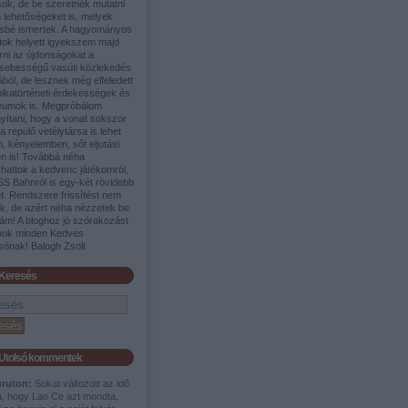
sok, de be szeretnék mutatni
 lehetőségeket is, melyek
sbé ismertek. A hagyományos
tok helyett igyekszem majd
rni az újdonságokat a
sebességű vasúti közlekedés
ából, de lesznek még elfeledett
nikatörténeti érdekességek és
umok is. Megpróbálom
yítani, hogy a vonat sokszor
a repülő vetélytársa is lehet
, kényelemben, sőt eljutási
en is! Továbbá néha
shattok a kedvenc játékomról,
SS Bahnról is egy-két rövidebb
t. Rendszere frissítést nem
ek, de azért néha nézzetek be
ám! A bloghoz jó szórakozást
nok minden Kedves
sónak! Balogh Zsolt
Keresés
Utolsó kommentek
pruton:
Sokat változott az idő
a, hogy Lao Ce azt mondta,