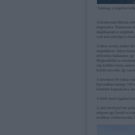
Valahogy a tengerhez kelle
A túraútvonal többszáz méte
tengerpartra. Hamarosan me
alagútkapuját is meglátta
csak keresztülvágva a bozót
A titkos ösvény mellett els
megtalálnom. Jókora bizonyt
dobozokra bukkantam, így b
Megkezdődött az ereszkedés
régi kötélhez értem, melye
kötelek követték, így szere
A következő fél órában va
légvonalban mintegy 100 mé
kötelekbe kapaszkodva, kis
A lefelé menet izgalmai köz
A sűrű növényzet bár próbál
mégsem egy őserdő ez a terü
korábban szőlőteraszokat, l