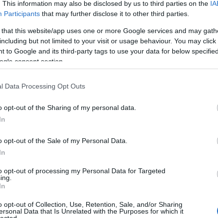
. This information may also be disclosed by us to third parties on the
IA
Ad
Participants
that may further disclose it to other third parties.
B
A 
 that this website/app uses one or more Google services and may gath
A 
c
including but not limited to your visit or usage behaviour. You may click 
M
 to Google and its third-party tags to use your data for below specifi
ka
M
ogle consent section.
B
s, ma sétány. Az új vasútállomás hét méterrel magasabbra került a tengertől
lhöz eljussunk, sajnos nem követhetjük a régi vágányok helyét, helyette fel
l Data Processing Opt Outs
liába, 105 méteres magasságba!
100
o opt-out of the Sharing of my personal data.
9euro
alagú
In
állo
amer
amtr
(
6
)
a
o opt-out of the Sale of my Personal Data.
aros
augs
In
(
4
)
a
(
1
)
á
(
2
)
b
to opt-out of processing my Personal Data for Targeted
bales
ing.
barl
(
12
)
In
berc
(
4
)
b
(
2
)
b
o opt-out of Collection, Use, Retention, Sale, and/or Sharing
brazí
ersonal Data that Is Unrelated with the Purposes for which it
buda
lected.
chat