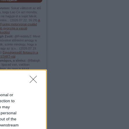
Friss topikok
pruton:
Sokat változott az idő
a, hogy Lao Ce azt mondta,
 ne hagyja el a saját falvát,
mine...
(
2026.07.22. 16:29
)
A
i Fuxing motorvonat-család
b gyorsítja a vasúti
ekedést
gh Zsolt:
@Fredddy2: Mivel
rműveket időnként amúgy is
tik, szinte mindegy, hogy a
vagy az új s...
(
2026.07.19.
5
)
Egységesedő flottaszín a
START-nál
amágus, a sínész:
@Balogh
: Igazad van, valóban
tem, és nem is kicsit.
zalapoztam, és valóban két
.
(
2026.06.04. 17:54
)
A
no Beach elveszett vágányai
ddy2:
@Balogh Zsolt: akkor
remény :)
(
2026.05.20. 13:38
)
gyenes villamosok elősegítik
sonal or
zlekedési módváltást
ection to
ellier-ben
amágus, a sínész:
+1
ou may
.05.19. 15:15
)
A
 personal
afonerbahn-on Schrunsba
out of the
 downstream
Top 5