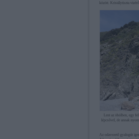
között. Kristálytiszta vizér
Lent az öbölben, egy felh
lépcsővel, de annak nyom
Az odavezető gyalogút igen