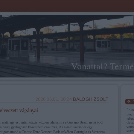
Vonattal? Termé
2026.06.01. 00:24
BALOGH ZSOLT
lveszett vágányai
Én n
utaz
telje
 alatt, egy esti internetezés közben találtam rá a Guvano Beach nevű öböl
olva
val vagy gyalogosan közelíthető csak meg. Az ajánló szerint ez egy
vonat
külfö
dugott strand a Cinque Terre Nemzeti Park szívében Corniglia és Vernazza