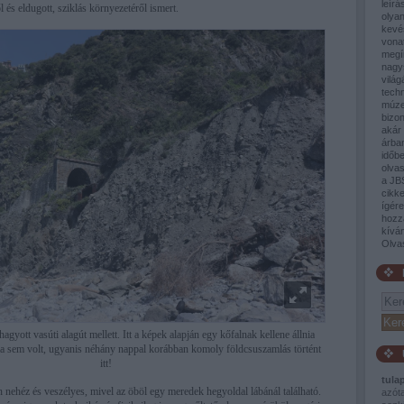
leírá
ől és eldugott, sziklás környezetéről ismert.
olyan
kevé
vona
megí
nagy
világ
tech
múze
bizon
akár 
árban
időb
olva
a JB
cikke
ígér
hozz
kívá
Olva
agyott vasúti alagút mellett. Itt a képek alapján egy kőfalnak kellene állnia
a sem volt, ugyanis néhány nappal korábban komoly földcsuszamlás történt
itt!
tula
 nehéz és veszélyes, mivel az öböl egy meredek hegyoldal lábánál található.
azót