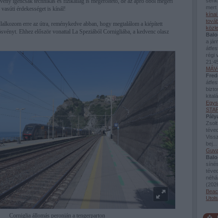
ény igencsak technikás és fizikailag is megerőltető, de az apró öböl megéri
senki
mert 
 vasúti érdekességet is kínál!
kína
továb
llalkozom erre az útra, reménykedve abban, hogy megtalálom a kiépített
közl
 ösvényt. Ehhez először vonattal La Speziából Cornigliába, a kedvenc olasz
Balo
a já
átfes
régi 
21:4
MÁV-
Fred
átfes
bizto
kital
Egys
STAR
Pály
Zsolt
téved
Viss
bej..
Guva
Balo
sínés
téve
néhán
(
2026
Beac
Utol
Corniglia állomás peronján a tengerparton