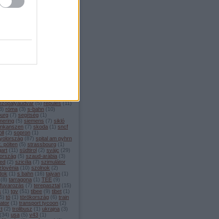
ellékvonal
(
1
)
menetrend
(
4
)
edes
(
1
)
metró
(
14
)
mexikó
ilánó
(
7
)
mittenwald
(
3
)
enwaldbahn
(
8
)
modellvasút
moldova
(
1
)
monaco
(
1
)
rvonat
(
2
)
mozdony
(
4
)
chen
(
80
)
múzeum
(
46
)
sebességű vasút
(
208
)
nápoly
émetország
(
108
)
nightjet
(
4
)
berg
(
11
)
nyomtáv
(
3
)
öbb
(
46
)
zország
(
100
)
oroszország
(
4
)
o
(
3
)
palermo
(
2
)
párizs
(
22
)
ng
(
1
)
pendolino
(
2
)
plzeň
(
3
)
che
(
3
)
portugália
(
5
)
pozsony
rága
(
11
)
puchberg
(
7
)
railjet
rail baltica
(
1
)
regionalzug
(
15
)
ám
(
1
)
rekordok
(
5
)
ezőpályaudvar
(
5
)
repülés
(
11
)
3
)
róma
(
3
)
s-bahn
(
10
)
burg
(
7
)
segítség
(
1
)
ering
(
5
)
siemens
(
7
)
sikló
inkanszen
(
7
)
skoda
(
1
)
sncf
ll
(
2
)
sopron
(
1
)
yolország
(
87
)
spital am pyhrn
t. pölten
(
5
)
strassbourg
(
1
)
gart
(
11
)
südtirol
(
2
)
svájc
(
29
)
ország
(
5
)
szaud-arábia
(
3
)
ed
(
2
)
szicília
(
7
)
szimulátor
zlovénia
(
10
)
szolnok
(
2
)
dok
(
1
)
s bahn
(
16
)
tajvan
(
1
)
(
8
)
tarragona
(
1
)
TEE
(
9
)
rfuvarozás
(
7
)
terepasztal
(
15
)
s
(
1
)
tgv
(
51
)
tibee
(
9
)
tibet
(
1
)
5
)
tó
(
1
)
törökország
(
6
)
train
ator
(
1
)
transport tycoon
(
2
)
zt
(
2
)
trolibusz
(
1
)
ukrajna
(
3
)
(
34
)
usa
(
5
)
v43
(
1
)