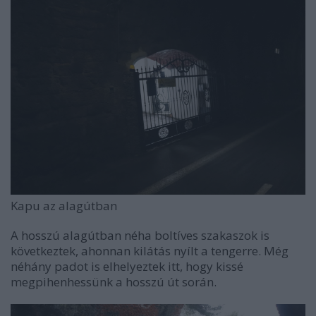
Kapu az alagútban
A hosszú alagútban néha boltíves szakaszok is
következtek, ahonnan kilátás nyílt a tengerre. Még
néhány padot is elhelyeztek itt, hogy kissé
megpihenhessünk a hosszú út során.