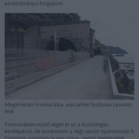
keresztirányú forgalom.
Megérkezés Framurába, visszafelé fordulva Levanto
felé
Framurában ezzel véget ér ez a különleges
kerékpárút, de korántsem a régi vasúti nyomvonal! A
folytatás azonban le van zárva, pedig mehetnénk