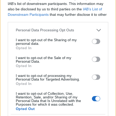
IAB’s list of downstream participants. This information may
also be disclosed by us to third parties on the
IAB’s List of
Két alagút között ilyen látványban lehet részünk
Downstream Participants
that may further disclose it to other
third parties.
Please note that this website/app uses one or more Google
Personal Data Processing Opt Outs
services and may gather and store information including but
not limited to your visit or usage behaviour. You may click to
I want to opt-out of the Sharing of my
personal data.
grant or deny consent to Google and its third-party tags to
Opted In
use your data for below specified purposes in below Google
consent section.
I want to opt-out of the Sale of my
Personal Data.
Opted In
I want to opt-out of processing my
Personal Data for Targeted Advertising.
Opted In
I want to opt-out of Collection, Use,
Az útvonal jól kiépített, a kerékpársáv a gyalogúttól
Retention, Sale, and/or Sharing of my
Personal Data that Is Unrelated with the
útburkolati jelzésekkel van elkülönítve
Purposes for which it was collected.
Opted Out
Egyik alagút következett a másik után, így a