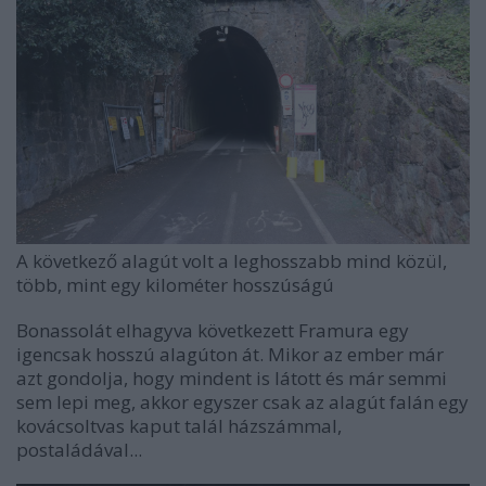
A következő alagút volt a leghosszabb mind közül,
több, mint egy kilométer hosszúságú
Bonassolát elhagyva következett Framura egy
igencsak hosszú alagúton át. Mikor az ember már
azt gondolja, hogy mindent is látott és már semmi
sem lepi meg, akkor egyszer csak az alagút falán egy
kovácsoltvas kaput talál házszámmal,
postaládával...