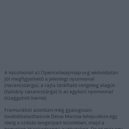
A vasútvonal az Openrailwaymap.org weboldalán.
Jól megfigyelhető a jelenlegi nyomvonal
(narancssárga), a rajta található rengeteg alagút
(halvány narancssárga) ls az egykori nyomvonal
(szaggatott barna)
Framurából azonban még gyalogosan
továbbhaladhatunk Deiva Marina településre egy
ideig a sziklás tengerpart közelében, majd a
hegyeken át sokadrangú autóutakon. De ez már egy