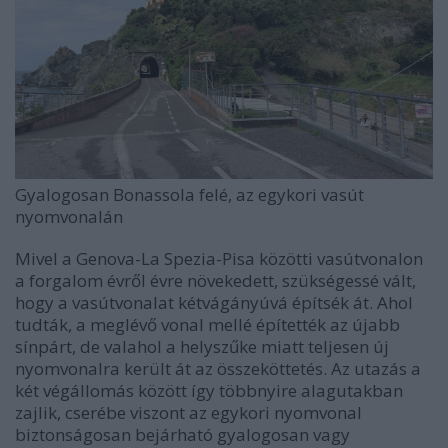
Gyalogosan Bonassola felé, az egykori vasút
nyomvonalán
Mivel a Genova-La Spezia-Pisa közötti vasútvonalon
a forgalom évről évre növekedett, szükségessé vált,
hogy a vasútvonalat kétvágányúvá építsék át. Ahol
tudták, a meglévő vonal mellé építették az újabb
sínpárt, de valahol a helyszűke miatt teljesen új
nyomvonalra került át az összeköttetés. Az utazás a
két végállomás között így többnyire alagutakban
zajlik, cserébe viszont az egykori nyomvonal
biztonságosan bejárható gyalogosan vagy