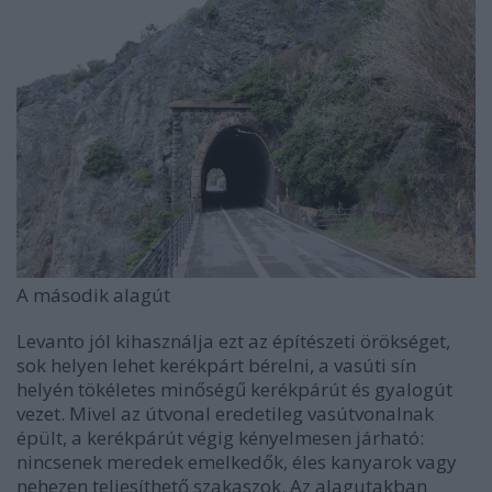
A második alagút
Levanto jól kihasználja ezt az építészeti örökséget,
sok helyen lehet kerékpárt bérelni, a vasúti sín
helyén tökéletes minőségű kerékpárút és gyalogút
vezet. Mivel az útvonal eredetileg vasútvonalnak
épült, a kerékpárút végig kényelmesen járható:
nincsenek meredek emelkedők, éles kanyarok vagy
nehezen teljesíthető szakaszok. Az alagutakban