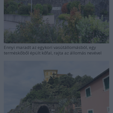
Ennyi maradt az egykori vasútállomásból, egy
terméskőből épült kőfal, rajta az állomás nevével