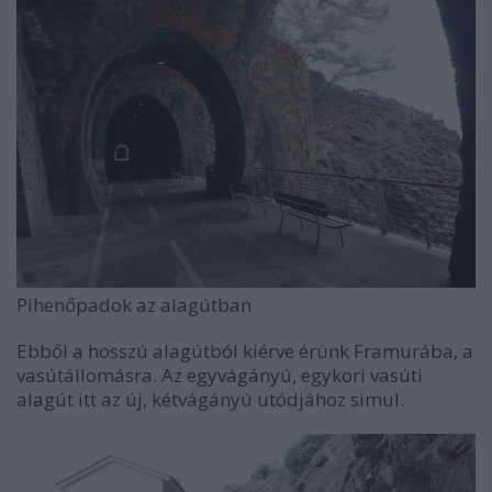
Pihenőpadok az alagútban
Ebből a hosszú alagútból kiérve érünk Framurába, a
vasútállomásra. Az egyvágányú, egykori vasúti
alagút itt az új, kétvágányú utódjához simul.