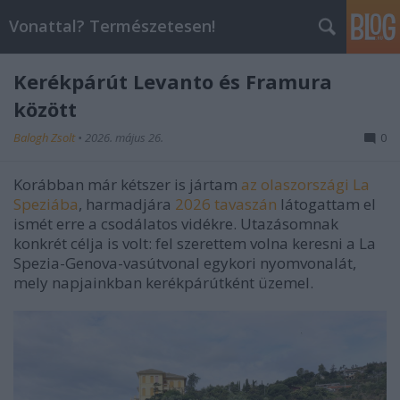
Vonattal? Természetesen!
Kerékpárút Levanto és Framura
között
Balogh Zsolt
•
2026. május 26.
0
Korábban már kétszer is jártam
az olaszországi La
Speziába
, harmadjára
2026 tavaszán
látogattam el
ismét erre a csodálatos vidékre. Utazásomnak
konkrét célja is volt: fel szerettem volna keresni a La
Spezia-Genova-vasútvonal egykori nyomvonalát,
mely napjainkban kerékpárútként üzemel.