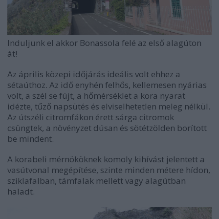
Induljunk el akkor Bonassola felé az első alagúton
át!
Az április közepi időjárás ideális volt ehhez a
sétaúthoz. Az idő enyhén felhős, kellemesen nyárias
volt, a szél se fújt, a hőmérséklet a kora nyarat
idézte, tűző napsütés és elviselhetetlen meleg nélkül.
Az útszéli citromfákon érett sárga citromok
csüngtek, a növényzet dúsan és sötétzölden borított
be mindent.
A korabeli mérnököknek komoly kihívást jelentett a
vasútvonal megépítése, szinte minden métere hídon,
sziklafalban, támfalak mellett vagy alagútban
haladt.