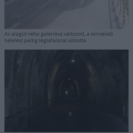
Az alagút néha galériává változott, a terméskő
bélelést pedig téglafalazat váltotta