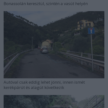
Bonassolán keresztül, szintén a vasút helyén
Autóval csak eddig lehet jönni, innen ismét
kerékpárút és alagút következik