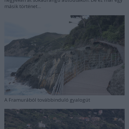
másik történet...
A Framurából továbbinduló gyalogút