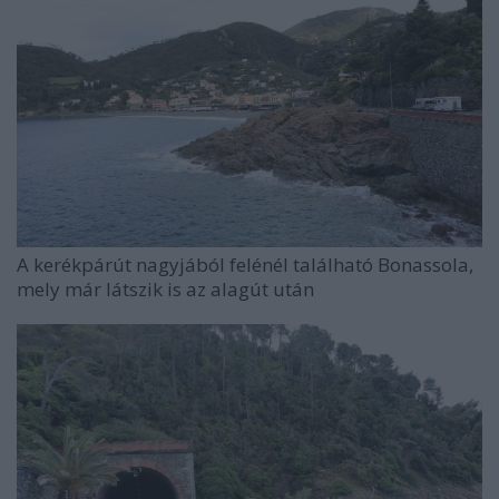
A kerékpárút nagyjából felénél található Bonassola,
mely már látszik is az alagút után