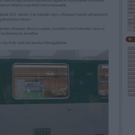
t olaszországi turizmusfejlesztéssel foglalkozó központjának bemutatója
vasú
vele
ljesen felújított vonat belső terét is bemutatták.
villa
vasú
járatát 2021. október 3-án hajtották végre, a Bologna Centrale pályaudvarról
(
2
)
v
wend
 pályaudvarra érkezve.
Wind
(
3
)
w
ljesített a Bergamo–Brescia vonalon, összekötve a két lombardiai várost az
(
2
)
C
” kezdeményezés keretében.
 a Jay Kelly című brit-amerikai filmvígjátékban.
2026
2026 
2026 
2026
2026 
2026
2026
2026
2025
2025
2025
Tová