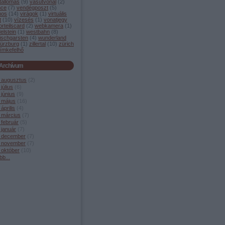
tállomás
(
9
)
vasútvonal
(
2
)
nce
(
7
)
vendégposzt
(
5
)
mos
(
14
)
virágok
(
1
)
virtuális
t
(
10
)
vízesés
(
1
)
vonatjegy
orteilscard
(
2
)
webkamera
(
1
)
elstein
(
1
)
westbahn
(
8
)
ischgarsten
(
4
)
wunderland
ürzburg
(
1
)
zillertal
(
10
)
zürich
ímkefelhő
Archívum
 augusztus
(
2
)
július
(
6
)
június
(
9
)
 május
(
16
)
április
(
4
)
 március
(
7
)
 február
(
5
)
 január
(
7
)
 december
(
7
)
 november
(
7
)
 október
(
10
)
bb
...