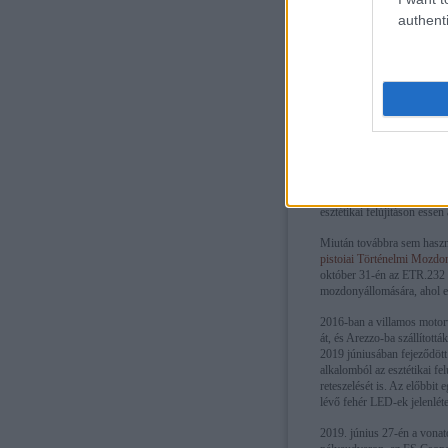
Műszaki adatok
authenti
Az FS ETR 250 sorozat 196
Csak első osztályú utastér
széleskörűen alkalmazott 
Az egyetlen fenn
2009-ben az egyetlen megma
addig tárolták – a cancell
esztétikai felújításon essen 
Miután továbbra sem haszná
pistoiai Történelmi Mozdo
október 31-én az ETR.232 v
mozdonyállomására, ahol egy
2016-ban a villamos motor
át, és Arezzo-ba szállítottá
2019 júniusában fejeződött
alkalomból az esztétikai f
reteszelését is. Az előbbit 
lévő fehér LED-ek jelenléte
2019. június 27-én a vonat