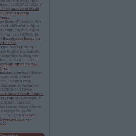
 ne hagyja el a saját falvát,
mine...
(
2026.07.22. 16:29
)
A
i Fuxing motorvonat-család
b gyorsítja a vasúti
ekedést
gh Zsolt:
@Fredddy2: Mivel
rműveket időnként amúgy is
tik, szinte mindegy, hogy a
vagy az új s...
(
2026.07.19.
5
)
Egységesedő flottaszín a
START-nál
ddy2:
Mivel a flotta teljes
tése legalább egy évtizedig
s tartani fog, és addig még
álnak...
(
2026.07.19. 12:06
)
égesedő flottaszín a MÁV-
T-nál
amágus, a sínész:
@Balogh
: Igazad van, valóban
tem, és nem is kicsit.
zalapoztam, és valóban két
.
(
2026.06.04. 17:54
)
A
no Beach elveszett vágányai
gh Zsolt:
@Pályamágus, a
z: Ebben most kicsit
dsz! Lapozz vissza a blogon
y bejegyzést és láth...
.06.03. 21:05
)
A Guvano
h elveszett vágányai
só 20