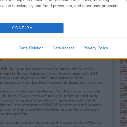
(
1
)
m
cation functionality and fraud prevention, and other user protection.
merc
(
1
)
m
mitt
(
16
)
0-ban állt forgalomba, engedélyezett legnagyobb sebessége 180 km/h volt.
moto
mün
rel rendelkezett, az ülőhelyek száma 170 volt. Az Olaszországban
nagy
3000 Volt egyenárammal működött, legnagyobb teljesítménye 1308 kW volt.
CONFIRM
(
5
)
n
nürn
olas
maradt ETR 250 restaurálása
ouig
peki
pors
Data Deletion
Data Access
Privacy Policy
(
1
)
p
radt „Arlecchino”, az ETR.252-es, átkerült a santhiái Magliolából – ahol
(
21
)
o arnone-i műhelyekbe, hogy az olasz vasút 170. évfordulója alkalmából
rekl
rend
át.
rhb
(
salz
lták, 2013. július 4-én elhagyta a Cancello Arnone-i műhelyeket, és a
semm
nytelepre
került, hogy véglegesen történelmi járműként megőrizzék. 2013.
(
1
)
s
(
1
)
sö
onattal együtt megérkezett a római Termini pályaudvar elnöki
span
 esetleges, történelmi jelentőségű vonatként való újraindítási projektre várt.
(
2
)
s
stutt
svéd
vonatot a Trasporto Ferroviario Toscano E.626.311-es számú járműve vette
szeg
k, ahol hosszú és alapos esztétikai és mechanikai felújításon esett át, amely
(
1
)
s
 be, amikor a vonat ismét a Fondazione FS rendelkezésére állt. Ebből az
szur
talgo
elújításon túl a vonat megkapta az SSB/SCMT rendszert és az ajtók elektromos
tehe
egy piros felirat jelzi a vezetőfülke közelében, míg az utóbbit a szürke alapon
texa
 minden bejárat felett.
tirol
(
simul
tries
ot hivatalosan bemutatták a nyilvánosságnak és a sajtónak a Roma Tiburtina
USA