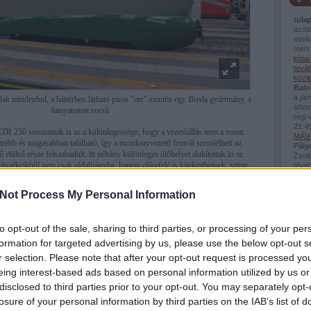
tula
azót
senki
mert 
kína
továb
közl
Balo
a já
 mindenhol, a háttérben látható piros "orr" szintén egy Breda gyártmány, a
átfes
hányattatott sorsú
régi 
21:4
R 250 sorozatnak is az a különlegessége, hogy a vezetőállás nem a vonat
MÁV-
átrébb és magasabban található, így a mozdonyvezető fentről szemlélheti az
Pály
 elülső része felszabadult, itt néhány különleges ülőhelyet alakítottak ki az
Zsolt
ószékeikből nem csak oldalirányba, hanem előrefelé is kitekinthetnek, szinte
téved
Viss
bej..
Not Process My Personal Information
Guva
Fred
van 
Az in
to opt-out of the sale, sharing to third parties, or processing of your per
a kö
formation for targeted advertising by us, please use the below opt-out s
Montp
Pály
r selection. Please note that after your opt-out request is processed y
(
2026
eing interest-based ads based on personal information utilized by us or
Mont
disclosed to third parties prior to your opt-out. You may separately opt-
losure of your personal information by third parties on the IAB’s list of