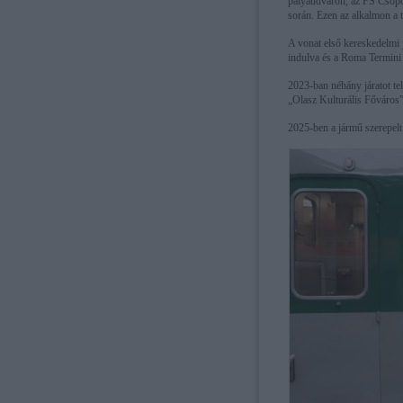
pályaudvaron, az FS Csopor
során. Ezen az alkalmon a te
A vonat első kereskedelmi 
indulva és a Roma Termini
2023-ban néhány járatot te
„Olasz Kulturális Főváros
2025-ben a jármű szerepelt