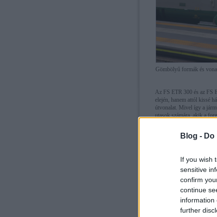
Gömbölyű formák és vonalak
Az FS ETR 300 és az FS ET
elején, hanem attól kissé h
útvonalat. Mivel így a jármű
utasok számára, akik a forg
félkörben csodálva a tájat.
Blog -
Do 
If you wish 
sensitive in
confirm you
continue se
information 
further disc