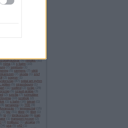
ellékvonal
(
1
)
menetrend
(
4
)
edes
(
1
)
metró
(
14
)
mexikó
ilánó
(
7
)
mittenwald
(
3
)
enwaldbahn
(
8
)
modellvasút
moldova
(
1
)
monaco
(
1
)
rvonat
(
2
)
mozdony
(
4
)
chen
(
80
)
múzeum
(
46
)
sebességű vasút
(
208
)
nápoly
émetország
(
108
)
nightjet
(
4
)
berg
(
11
)
nyomtáv
(
3
)
öbb
(
46
)
zország
(
100
)
oroszország
(
4
)
o
(
3
)
palermo
(
2
)
párizs
(
22
)
ng
(
1
)
pendolino
(
2
)
plzeň
(
3
)
che
(
3
)
portugália
(
5
)
pozsony
rága
(
11
)
puchberg
(
7
)
railjet
rail baltica
(
1
)
regionalzug
(
15
)
ám
(
1
)
rekordok
(
5
)
ezőpályaudvar
(
5
)
repülés
(
11
)
3
)
róma
(
3
)
s-bahn
(
10
)
burg
(
7
)
segítség
(
1
)
ering
(
5
)
siemens
(
7
)
sikló
inkanszen
(
7
)
skoda
(
1
)
sncf
ll
(
2
)
sopron
(
1
)
yolország
(
87
)
spital am pyhrn
t. pölten
(
5
)
strassbourg
(
1
)
gart
(
11
)
südtirol
(
2
)
svájc
(
29
)
ország
(
5
)
szaud-arábia
(
3
)
ed
(
2
)
szicília
(
7
)
szimulátor
zlovénia
(
10
)
szolnok
(
2
)
dok
(
1
)
s bahn
(
16
)
tajvan
(
1
)
(
8
)
tarragona
(
1
)
TEE
(
9
)
rfuvarozás
(
7
)
terepasztal
(
15
)
s
(
1
)
tgv
(
51
)
tibee
(
9
)
tibet
(
1
)
5
)
tó
(
1
)
törökország
(
6
)
train
ator
(
1
)
transport tycoon
(
2
)
zt
(
2
)
trolibusz
(
1
)
ukrajna
(
3
)
(
34
)
usa
(
5
)
v43
(
1
)