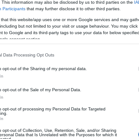
. This information may also be disclosed by us to third parties on the
IA
Ad
Participants
that may further disclose it to other third parties.
B
A 
 that this website/app uses one or more Google services and may gath
A 
c
including but not limited to your visit or usage behaviour. You may click 
M
 to Google and its third-party tags to use your data for below specifi
ka
M
ogle consent section.
B
enti "púp" a mozdonyvezető munkahelye, az első ablakok pedig az utasoké!
l Data Processing Opt Outs
ttebello négyrészes változatai voltak, megtartva ugyanazokat az alapvető
100
k eltérő színe miatt Arlecchino (Harlequin) nevet kapták, és négy egységet
o opt-out of the Sharing of my personal data.
9euro
1960-as római olimpiára. Az olimpia alatt ezekkel üzemeltették a "Freccia
alagú
In
állo
) Milánó-Nápoly vonalat, majd az olimpia után az ETR 220-asokkal közösen
amer
ó és Nápoly között. Az 1973-74-es téli menetrendben a "Superrapido"
amtr
 járatot üzemeltették köztes megállók nélkül. A következő menetrendtől
(
6
)
a
o opt-out of the Sale of my Personal Data.
aros
a álltak az ETR 220-asokkal (Genova), Milánó és Velence között.
augs
In
(
4
)
a
(
1
)
á
(
2
)
b
to opt-out of processing my Personal Data for Targeted
bales
ing.
barl
(
12
)
In
berc
(
4
)
b
(
2
)
b
o opt-out of Collection, Use, Retention, Sale, and/or Sharing
brazí
ersonal Data that Is Unrelated with the Purposes for which it
buda
lected.
chat