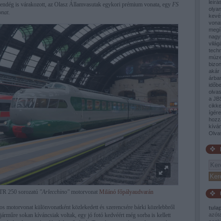
leírá
vendég is várakozott, az Olasz Államvasutak egykori prémium vonata, egy
FS
olyan
onat
.
kevé
vona
megí
nagy
világ
tech
múze
bizon
akár 
árban
időb
olva
a JB
cikke
ígér
hozz
kívá
Olva
TR 250 sorozatú
"Arlecchino"
motorvonat
Milánó főpályaudvarán
os motorvonat különvonatként közlekedett és szerencsére bárki közelebbről
tula
 járműre sokan kíváncsiak voltak, egy jó fotó kedvéért még sorba is kellett
azót