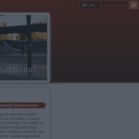
szetesen!
Vonattal? Természetesen!
agyon szeretek vonattal
ni, ami sok ember számára
sen érthetetlen. Szeretném az
sóknak megmutatni, hogy
tal is érdemes útra kelni, akár
ldre is. Vannak saját utazás