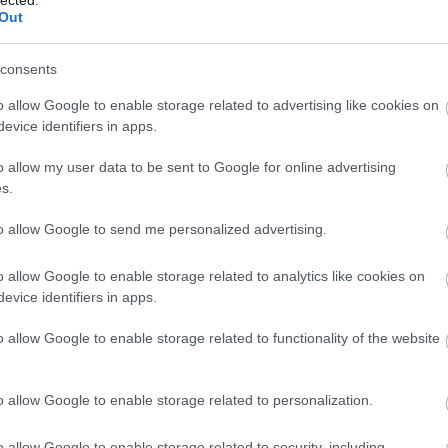
com
Out
cpk
(
alagú
(
6
)
d
desir
consents
egyi
elon
észt
o allow Google to enable storage related to advertising like cookies on
(
3
)
e
(
6
)
f
evice identifiers in apps.
fran
füss
geno
o allow my user data to be sent to Google for online advertising
gőz
(
9
)
h
s.
(
5
)
h
hs2
(
k, a jármű törtfehér és élénk zöld színekben tündököl, az első mellgerenda
iho.h
pedig feltűnő vörös színt kapott
to allow Google to send me personalized advertising.
india
inter
jbss
z FS 250-nel kiállított járatok egyre ritkábbak lettek, míg az évtized végére
kana
rgalomból. Az 1990-es évek elején a négy vonat közül hármat, az ETR 251-
o allow Google to enable storage related to analytics like cookies on
kará
kecs
mentesítették, tárcsafékeket szereltek fel rájuk, a kilátóplatformokon triplex
evice identifiers in apps.
(
59
)
harmadik kocsit pedig átalakították a konyha megszüntetésével és egy bárpult
kisv
kont
(
4
)
k
o allow Google to enable storage related to functionality of the website
kufst
ámvonatokat üzemeltettek, majd 1998 és 1999 között az ETR 252 kivételével
las 
leng
(
6
)
l
liss
endezett Annicinquanta kiállítás alkalmából az ETR 252 "A" jelű
o allow Google to enable storage related to personalization.
los a
és a 301-es számmal és a Settebello logóval állították ki, helyettesítve az
madr
magl
mall
o allow Google to enable storage related to security, including