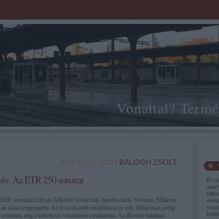
Vonattal? Termé
2026.05.22. 02:03
BALOGH ZSOLT
és: Az ETR 250 sorozat
Én n
utaz
telje
 2026. tavaszán Zell am Zillerből Jenbachon, Innsbruckon, Veronán, Milánón
olva
 az olasz tengerpartra. Az út során több átszállásom is volt, Milánóban pedig
vonat
külfö
 tartottam, míg a következő vonatomra várakoztam. Az állomás hatalmas