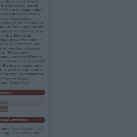
sok, de be szeretnék mutatni
 lehetőségeket is, melyek
sbé ismertek. A hagyományos
tok helyett igyekszem majd
rni az újdonságokat a
sebességű vasúti közlekedés
ából, de lesznek még elfeledett
nikatörténeti érdekességek és
umok is. Megpróbálom
yítani, hogy a vonat sokszor
a repülő vetélytársa is lehet
, kényelemben, sőt eljutási
en is! Továbbá néha
shattok a kedvenc játékomról,
SS Bahnról is egy-két rövidebb
t. Rendszere frissítést nem
ek, de azért néha nézzetek be
ám! A bloghoz jó szórakozást
nok minden Kedves
sónak! Balogh Zsolt
Keresés
Utolsó kommentek
pruton:
Sokat változott az idő
a, hogy Lao Ce azt mondta,