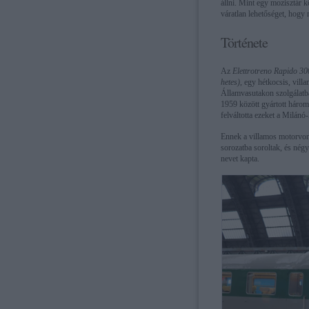
állni. Mint egy mozisztár 
váratlan lehetőséget, hogy
Története
Az
Elettrotreno Rapido 30
hetes)
, egy hétkocsis, vill
Államvasutakon szolgálatban
1959 között gyártott három
felváltotta ezeket a Milá
Ennek a villamos motorvona
sorozatba soroltak, és nég
nevet kapta.