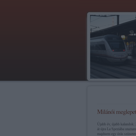
Milánói meglepet
Újabb év, újabb kalandok:
át újra La Speziába utaztam
majdnem egy órás szünetet