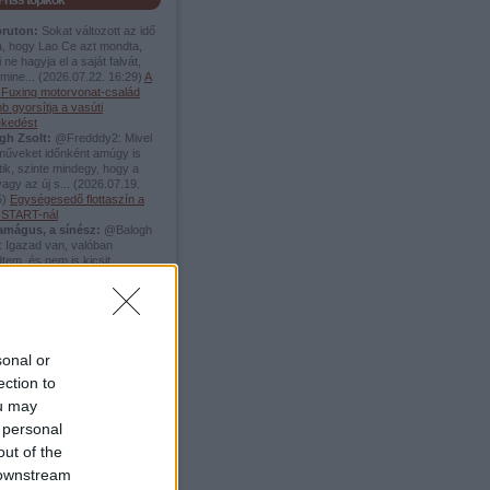
Friss topikok
pruton:
Sokat változott az idő
a, hogy Lao Ce azt mondta,
 ne hagyja el a saját falvát,
mine...
(
2026.07.22. 16:29
)
A
i Fuxing motorvonat-család
b gyorsítja a vasúti
ekedést
gh Zsolt:
@Fredddy2: Mivel
rműveket időnként amúgy is
tik, szinte mindegy, hogy a
vagy az új s...
(
2026.07.19.
5
)
Egységesedő flottaszín a
START-nál
amágus, a sínész:
@Balogh
: Igazad van, valóban
tem, és nem is kicsit.
zalapoztam, és valóban két
.
(
2026.06.04. 17:54
)
A
no Beach elveszett vágányai
ddy2:
@Balogh Zsolt: akkor
remény :)
(
2026.05.20. 13:38
)
gyenes villamosok elősegítik
sonal or
zlekedési módváltást
ection to
ellier-ben
amágus, a sínész:
+1
ou may
.05.19. 15:15
)
A
 personal
afonerbahn-on Schrunsba
out of the
 downstream
Top 5