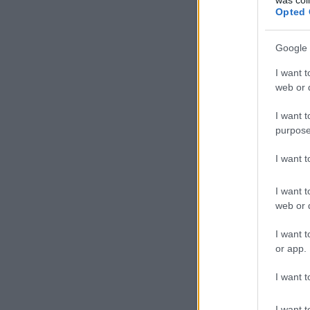
Opted 
Google 
I want t
web or d
I want t
purpose
Feltűnő vonalak és színe
I want 
Az 1980-as évek közepétől a
a 250-eseket kivonták a fo
I want t
253 pályaszámúakat, azbeszt
web or d
ablakokat szereltek fel, a 
kialakításával.
I want t
Különböző charter- és rekl
or app.
mindegyiket selejtezték.
A 2005-ben Milánóban megr
I want t
motorkocsiját restaurálták, 
eredeti gördülőállományt.
I want t