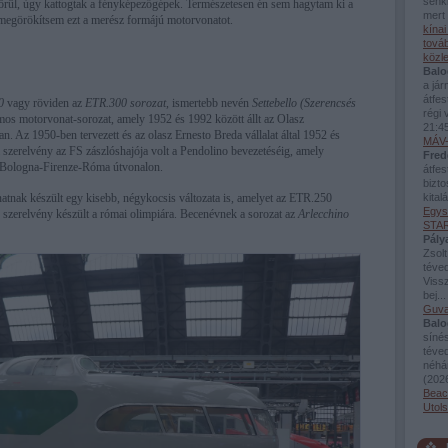
senki
körül, úgy kattogtak a fényképezőgépek. Természetesen én sem hagytam ki a
mert 
 megörökítsem ezt a merész formájú motorvonatot.
kína
továb
közl
Balo
a já
átfes
0
vagy röviden az
ETR.300 sorozat
, ismertebb nevén
Settebello (Szerencsés
régi 
amos motorvonat-sorozat, amely 1952 és 1992 között állt az Olasz
21:4
. Az 1950-ben tervezett és az olasz Ernesto Breda vállalat által 1952 és
MÁV-
 szerelvény az FS zászlóshajója volt a Pendolino bevezetéséig, amely
Fred
nó-Bologna-Firenze-Róma útvonalon.
átfes
bizto
tnak készült egy kisebb, négykocsis változata is, amelyet az ETR.250
kital
Egys
y szerelvény készült a római olimpiára. Becenévnek a sorozat az
Arlecchino
STAR
Pály
Zsolt
téved
Viss
bej..
Guva
Balo
sínés
téve
néhán
(
2026
Beac
Utol