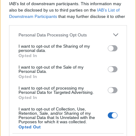
Az Eurostar tulajdonosi szerkezete:
IAB’s list of downstream participants. This information may
* SNCF Voyages Développement, az SNCF Voyageurs
also be disclosed by us to third parties on the
IAB’s List of
leányvállalata 55,75%
Downstream Participants
that may further disclose it to other
* CDPQ 19,31%
third parties.
* SNCB 18,50%
Please note that this website/app uses one or more Google
* Federated Hermes Infrastructure Fund 6,44%
Personal Data Processing Opt Outs
services and may gather and store information including but
not limited to your visit or usage behaviour. You may click to
I want to opt-out of the Sharing of my
Tervezett menetidők
personal data.
grant or deny consent to Google and its third-party tags to
Opted In
use your data for below specified purposes in below Google
A Zürich és London között 6 órás-
, Bázel és London
consent section.
között 5 órás-, Genf és London között 5,5 órás
I want to opt-out of the Sale of my
Personal Data.
utazási idővel kalkulálnak. Ez versenyképes lenne a
Opted In
repüléssel, ugyanis ezek a járatok közvetlenül a
városközpontok között közlekednének, megspórolva
I want to opt-out of processing my
Personal Data for Targeted Advertising.
a repülőtérre történő hosszú és gyakran bonyolult
Opted In
eljutást, továbbá a repülőterek fárasztó biztonsági
ellenőrzéseit.
I want to opt-out of Collection, Use,
Retention, Sale, and/or Sharing of my
Personal Data that Is Unrelated with the
Korábbi meg nem valósult tervek
Purposes for which it was collected.
Opted Out
A Csatorna-alagút kapacitása messze nincs teljesen