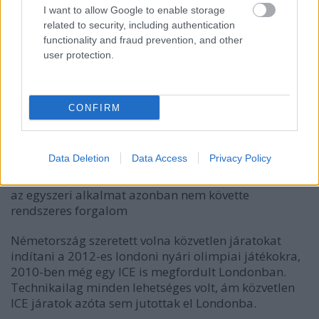
I want to allow Google to enable storage
related to security, including authentication
functionality and fraud prevention, and other
user protection.
CONFIRM
Data Deletion
Data Access
Privacy Policy
2010-ben már járt németországi vonat Londonban,
az egyszeri alkalmat azonban nem követte
rendszeres forgalom
Németország szeretett volna közvetlen járatokat
indítani a 2012-es londoni nyári olimpiai játékokra,
2010-ben még egy ICE is megfordult Londonban.
Technikailag minden lehetséges volt, ám közvetlen
ICE járatok azóta sem jutottak el Londonba.