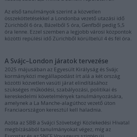
Az első tanulmányok szerint a közvetlen
összeköttetésekkel a Londonba vezető utazási idő
Zürichből 6 óra, Bázelből 5 óra, Genfből pedig 5,5
óra lenne. Ezzel szemben a legjobb városi központok
közötti repülési idő Zürichből körülbelül 4 és fél óra.
A Svájc–London járatok tervezése
2025 májusában az Egyesült Királyság és Svájc
kormányközi megállapodást írt alá a két ország
közötti közvetlen vasúti járat elindításához
szükséges működési, szabályozási, politikai és
kereskedelmi követelmények tanulmányozására,
amelynek a La Manche-alagúthoz vezető úton
Franciaországon keresztül kell haladnia.
Azóta az SBB a Svájci Szövetségi Közlekedési Hivatal
megbízásából tanulmányokat végez, míg az
Eurostar és az SNCF Voyageurs szintén új