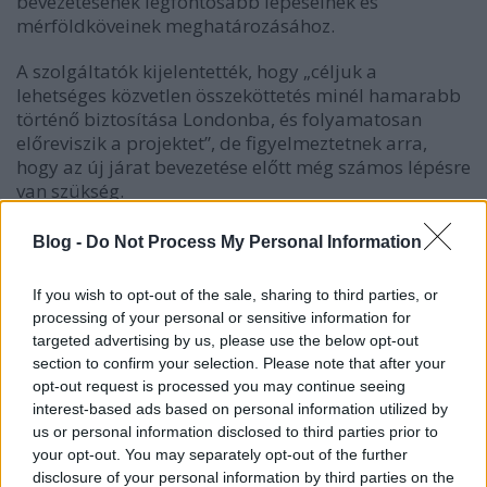
bevezetésének legfontosabb lépéseinek és
mérföldköveinek meghatározásához.
A szolgáltatók kijelentették, hogy „céljuk a
lehetséges közvetlen összeköttetés minél hamarabb
történő biztosítása Londonba, és folyamatosan
előreviszik a projektet”, de figyelmeztetnek arra,
hogy az új járat bevezetése előtt még számos lépésre
van szükség.
Ezek közé tartozik a brit határformalitások és
Blog -
Do Not Process My Personal Information
biztonsági ellenőrzések kezelésének kidolgozása, a
szükséges infrastruktúra és kormányközi
If you wish to opt-out of the sale, sharing to third parties, or
megállapodások kidolgozása, valamint az összes
processing of your personal or sensitive information for
országra és a Csatorna-alagútra alkalmas
targeted advertising by us, please use the below opt-out
vonatpályák és járműpark rendelkezésre állásának
section to confirm your selection. Please note that after your
biztosítása.
opt-out request is processed you may continue seeing
interest-based ads based on personal information utilized by
Ennek következtében a megvalósítás legkorábban „a
us or personal information disclosed to third parties prior to
2030-as évek folyamán” tűnik megvalósíthatónak.
your opt-out. You may separately opt-out of the further
disclosure of your personal information by third parties on the