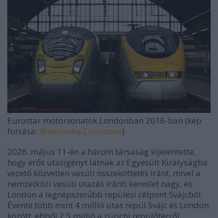
Eurostar motorvonatok Londonban 2016-ban (kép
forrása:
Wikimedia Commons
)
2026. május 11-én a három társaság kijelentette,
hogy erős utasigényt látnak az Egyesült Királyságba
vezető közvetlen vasúti összeköttetés iránt, mivel a
nemzetközi vasúti utazás iránti kereslet nagy, és
London a legnépszerűbb repülési célpont Svájcból.
Évente több mint 4 millió utas repül Svájc és London
között, ebből 2,5 millió a zürichi repülőtérről.