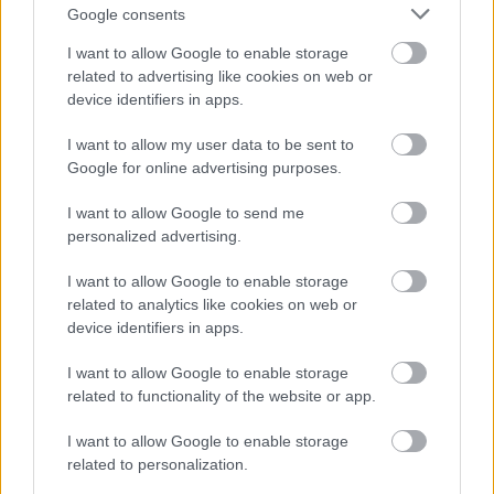
kihasználva, ám néhány dolog igencsak megnehezíti
Google consents
további járatok indítását az alagúton át.
I want to allow Google to enable storage
Ezek egyike, hogy az Egyesült Királyság nem része a
related to advertising like cookies on web or
Schengeni egyezménynek, így az utasok
device identifiers in apps.
okmányának ellenőrzése kötelező a határátlépések
I want to allow my user data to be sent to
során. Ezt az indító/fogadó állomásokon végzik, a
Google for online advertising purposes.
lezárt peronokra csak érvényes okmányokkal lehet
belépni. Azokon az állomásokon, melyek Londonból
I want to allow Google to send me
érkező vonatokat fogad, külön peront és
personalized advertising.
határellenőrzést kell kialakítani a járatoknak. Ennek
a plusz helyigényét és költségét nem sok állomás
I want to allow Google to enable storage
vállalja fel.
related to analytics like cookies on web or
device identifiers in apps.
Az alagút szigorú biztonsági intézkedései miatt
nagyon nehéz megszerezni a szükséges
I want to allow Google to enable storage
engedélyeket. A feltételek olyan szigorúak, hogy
related to functionality of the website or app.
jelenleg csak két motorvonat-sorozat közlekedése
engedélyezett az alagúton át, mégpedig úgy, hogy
I want to allow Google to enable storage
azok sem felelnek meg teljesen a szabályoknak. Erre
related to personalization.
a piacra belépni közel lehetetlen!