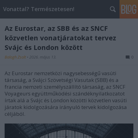
Vonattal? Természetesen!
Az Eurostar, az SBB és az SNCF
közvetlen vonatjáratokat tervez
Svájc és London között
Balogh Zsolt
•
2026. május 13.
0
Az Eurostar nemzetközi nagysebességű vasúti
társaság, a Svájci Szövetségi Vasutak (SBB) és a
francia nemzeti személyszállító társaság, az SNCF
Voyageurs együttműködési szándéknyilatkozatot
írtak alá a Svájc és London közötti közvetlen vasúti
járatok kidolgozására irányuló tervek kidolgozása
céljából.