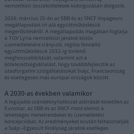
nemzetközi összeköttetések kidolgozásán dolgozik.
2026. március 25-én az SBB és az SNCF Voyageurs
megállapodást írt alá együttműködésük
megerősítéséről. A megállapodás magában foglalja
a TGV Lyria nemzetközi járatok közös
üzemeltetésére irányuló, régóta fennálló
együttműködésük 2032-ig történő
meghosszabbítását, valamint azt a
kötelezettségvállalást, hogy továbbfejlesztik az
utasforgalmi szolgáltatásokat Svájc, Franciaország
és esetlegesen más európai országok között.
A 2030-as években valamikor
A legújabb szándéknyilatkozat aláírását követően az
Eurostar, az SBB és az SNCF most elemzi a
lehetséges menetrendeket és üzemeltetési
koncepciókat. Az eredményeket ezután felhasználják
a Svájc–Egyesült Királyság járatok esetleges