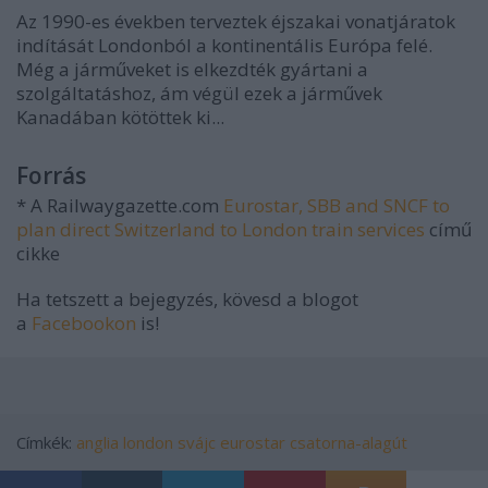
Az 1990-es években terveztek éjszakai vonatjáratok
indítását Londonból a kontinentális Európa felé.
Még a járműveket is elkezdték gyártani a
szolgáltatáshoz, ám végül ezek a járművek
Kanadában kötöttek ki...
Forrás
* A Railwaygazette.com
Eurostar, SBB and SNCF to
plan direct Switzerland to London train services
című
cikke
Ha tetszett a bejegyzés, kövesd a blogot
a
Facebookon
is!
Címkék:
anglia
london
svájc
eurostar
csatorna-alagút