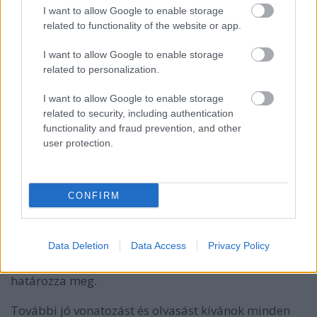
egy saját fotóval rendelkező cikkemet mentettem el...
I want to allow Google to enable storage
related to functionality of the website or app.
Ha jól számoltam, mert lehet, hogy kimaradt egy-
egy, akkor 184-szer szerepeltem az index.hu
I want to allow Google to enable storage
related to personalization.
címlapján és 337-szer az index2 aloldalon.
I want to allow Google to enable storage
A Facebookon
related to security, including authentication
Néhány éve jelen van a blog a
Facebookon
is, ahol
functionality and fraud prevention, and other
mára már 1400 követővel rendelkezem.
user protection.
A jövő
CONFIRM
És hogy mit fog hozni a jövő? Nos én még nagyon sok
helyre szeretnék elutazni, rengeteg ötletem van már
fejben elkezdve, így témából soha nincs hiány. A
Data Deletion
Data Access
Privacy Policy
cikkek mennyiségét és a megjelenések gyakoriságát
leginkább a blogra fordítható szabadidő nagysága
határozza meg.
További jó vonatozást és olvasást kívánok minden