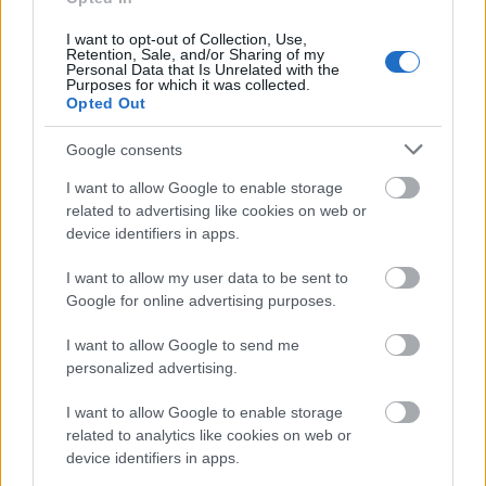
ilyenkor az automatikusan kiküldött e-mailből
értesülök utólag, hogy az index.hu címlapra tett.
I want to opt-out of Collection, Use,
Retention, Sale, and/or Sharing of my
Personal Data that Is Unrelated with the
Purposes for which it was collected.
Opted Out
Google consents
I want to allow Google to enable storage
related to advertising like cookies on web or
device identifiers in apps.
I want to allow my user data to be sent to
Google for online advertising purposes.
I want to allow Google to send me
personalized advertising.
I want to allow Google to enable storage
related to analytics like cookies on web or
device identifiers in apps.
Amikor az index2.hu kiválaszt. Sajnos itt pont nem