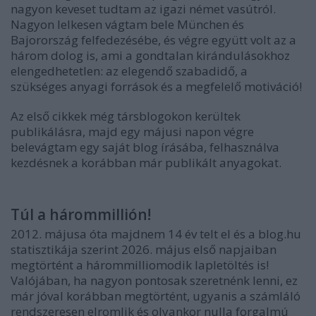
nagyon keveset tudtam az igazi német vasútról.
Nagyon lelkesen vágtam bele München és
Bajorország felfedezésébe, és végre együtt volt az a
három dolog is, ami a gondtalan kirándulásokhoz
elengedhetetlen: az elegendő szabadidő, a
szükséges anyagi források és a megfelelő motiváció!
Az első cikkek még társblogokon kerültek
publikálásra, majd egy májusi napon végre
belevágtam egy saját blog írásába, felhasználva
kezdésnek a korábban már publikált anyagokat.
Túl a hárommillión!
2012. májusa óta majdnem 14 év telt el és a blog.hu
statisztikája szerint 2026. május első napjaiban
megtörtént a hárommilliomodik lapletöltés is!
Valójában, ha nagyon pontosak szeretnénk lenni, ez
már jóval korábban megtörtént, ugyanis a számláló
rendszeresen elromlik és olyankor nulla forgalmú