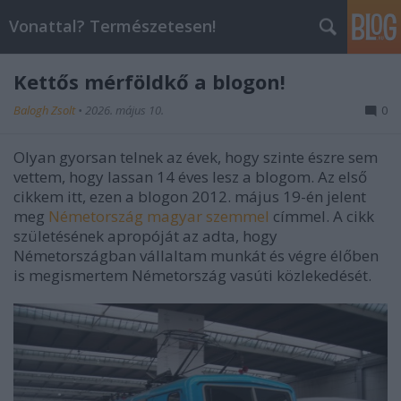
Vonattal? Természetesen!
Kettős mérföldkő a blogon!
Balogh Zsolt
•
2026. május 10.
0
Olyan gyorsan telnek az évek, hogy szinte észre sem
vettem, hogy lassan 14 éves lesz a blogom. Az első
cikkem itt, ezen a blogon 2012. május 19-én jelent
meg
Németország magyar szemmel
címmel. A cikk
születésének apropóját az adta, hogy
Németországban vállaltam munkát és végre élőben
is megismertem Németország vasúti közlekedését.