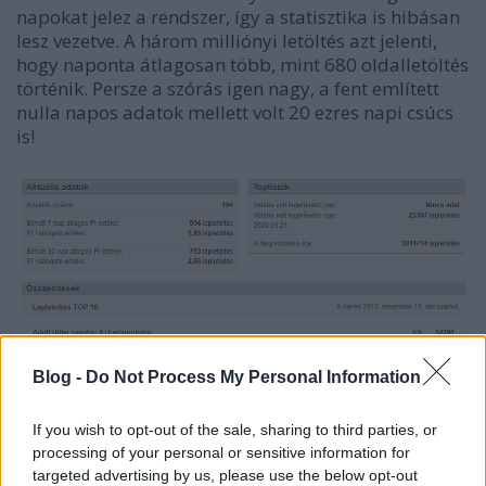
napokat jelez a rendszer, így a statisztika is hibásan
lesz vezetve. A három milliónyi letöltés azt jelenti,
hogy naponta átlagosan több, mint 680 oldalletöltés
történik. Persze a szórás igen nagy, a fent említett
nulla napos adatok mellett volt 20 ezres napi csúcs
is!
Blog -
Do Not Process My Personal Information
If you wish to opt-out of the sale, sharing to third parties, or
processing of your personal or sensitive information for
targeted advertising by us, please use the below opt-out