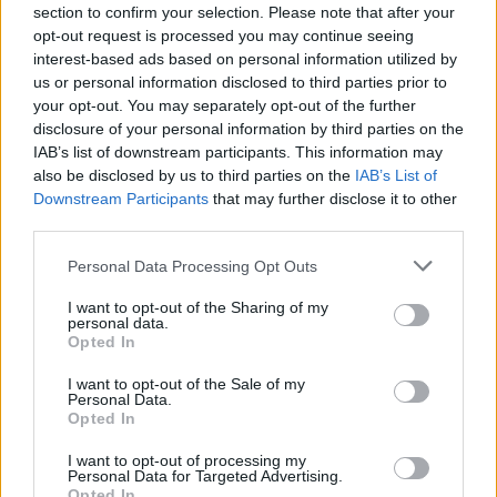
section to confirm your selection. Please note that after your
opt-out request is processed you may continue seeing
A blog statisztikája 2026. május 10-én és a
interest-based ads based on personal information utilized by
legolvasottabb cikkek az elmúlt 12 évből
us or personal information disclosed to third parties prior to
your opt-out. You may separately opt-out of the further
disclosure of your personal information by third parties on the
Az 1000. bejegyzés
IAB’s list of downstream participants. This information may
A hárommilliós mérföldkövet ünnepelve és az
also be disclosed by us to third parties on the
IAB’s List of
adatokat számolgatva vettem észre a másik
Downstream Participants
that may further disclose it to other
mérföldkövemet is: 2026. május 10-én, egy nappal a
third parties.
születésnapom előtt, született meg az 1000.
Please note that this website/app uses one or more Google
bejegyzésem a blogon
Új európai vasúti
Personal Data Processing Opt Outs
services and may gather and store information including but
összeköttetések
címen.
not limited to your visit or usage behaviour. You may click to
I want to opt-out of the Sharing of my
personal data.
grant or deny consent to Google and its third-party tags to
Opted In
A blogketrecben
use your data for below specified purposes in below Google
Miután először kerültem be az index.hu
consent section.
I want to opt-out of the Sale of my
Personal Data.
blogketrecébe, azóta rendszeresen felcímkézem
Opted In
azokat a cikkeket, ami szerepelt a blogketrecben
vagy a mára már megszűnt index2.hu aloldalra.
I want to opt-out of processing my
Néha még én magam is lemaradok az eseményről,
Personal Data for Targeted Advertising.
Opted In