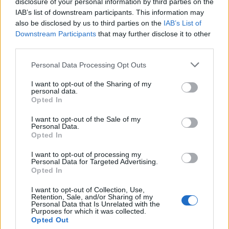
disclosure of your personal information by third parties on the
IAB’s list of downstream participants. This information may
also be disclosed by us to third parties on the
IAB’s List of
Downstream Participants
that may further disclose it to other
third parties.
Please note that this website/app uses one or more Google
Personal Data Processing Opt Outs
services and may gather and store information including but
not limited to your visit or usage behaviour. You may click to
I want to opt-out of the Sharing of my
personal data.
grant or deny consent to Google and its third-party tags to
Szemből (kép forrása: Facebook - V43kLUB - Ottó
Opted In
use your data for below specified purposes in below Google
Klavora)
consent section.
I want to opt-out of the Sale of my
Personal Data.
A mozdony nem csak új színt kapott, de rákerült az
Opted In
oldalára a MÁV csoport új logója is.
I want to opt-out of processing my
Personal Data for Targeted Advertising.
Opted In
I want to opt-out of Collection, Use,
Retention, Sale, and/or Sharing of my
Personal Data that Is Unrelated with the
Purposes for which it was collected.
Opted Out