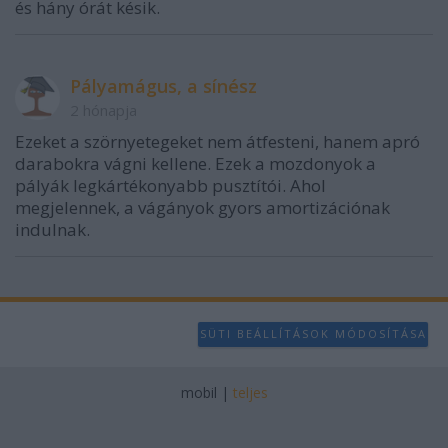
és hány órát késik.
Pályamágus, a sínész
2 hónapja
Ezeket a szörnyetegeket nem átfesteni, hanem apró
darabokra vágni kellene. Ezek a mozdonyok a
pályák legkártékonyabb pusztítói. Ahol
megjelennek, a vágányok gyors amortizációnak
indulnak.
SÜTI BEÁLLÍTÁSOK MÓDOSÍTÁSA
mobil
|
teljes