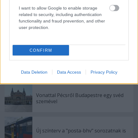
I want to allow Google to enable storage
Címkék:
index
magyarország
related to security, including authentication
functionality and fraud prevention, and other
user protection.
Ajánlott bejegyzések:
CONFIRM
Egységesedő flottaszín a MÁV-START-nál
Data Deletion
Data Access
Privacy Policy
Vonattal Pécsről Budapestre egy svéd
szemével
Új színterv a "posta-bhv" sorozatnak is