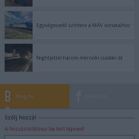
Egységesedő színterv a MÁV vonataihoz
Nightjettel három mérnöki csodán át
blog.hu
facebook
Szólj hozzá!
A hozzászóláshoz be kell lépned!