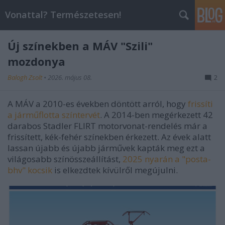
Vonattal? Természetesen!
Új színekben a MÁV "Szili"
mozdonya
Balogh Zsolt
•
2026. május 08.
2
A MÁV a 2010-es években döntött arról, hogy
frissíti
a járműflotta színtervét
. A 2014-ben megérkezett 42
darabos Stadler FLIRT motorvonat-rendelés már a
frissített, kék-fehér színekben érkezett. Az évek alatt
lassan újabb és újabb járművek kapták meg ezt a
világosabb színösszeállítást,
2025 nyarán a "posta-
bhv" kocsik
is elkezdtek kívülről megújulni.