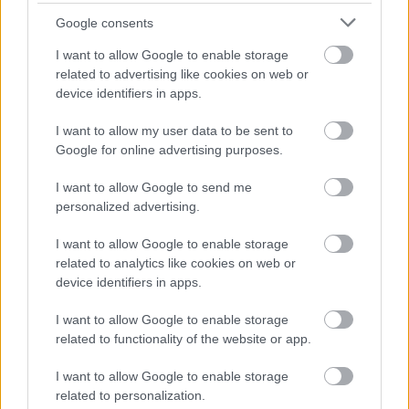
Google consents
I want to allow Google to enable storage
Variációk egy témára: egységes, háromkocsis
related to advertising like cookies on web or
ingavonatok a MÁV-nál az elmúlt kb. 50 évből. A
device identifiers in apps.
"Papagáj-Szili" és ingavonata még hiányzik a képről
I want to allow my user data to be sent to
Az elmúlt években bekékültek a Talent
Google for online advertising purposes.
motorvonatok, az Usgyik, néhány Bzmot motorkocsi,
a Ganz motorvonatok és betétkocsijaik egy része, Az
I want to allow Google to send me
IC kocsik egy része na és a bérelt mozdonyok közül
personalized advertising.
mindegyik.
I want to allow Google to enable storage
Vigyázz, kész, felkészül! Következnek a gyorsvonati
related to analytics like cookies on web or
kocsik is?
device identifiers in apps.
I want to allow Google to enable storage
Ha tetszett a bejegyzés, kövesd a blogot
related to functionality of the website or app.
a
Facebookon
is!
I want to allow Google to enable storage
related to personalization.