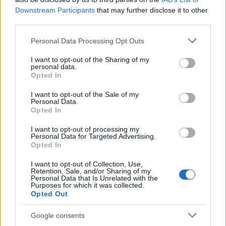
Downstream Participants
that may further disclose it to other
third parties.
Please note that this website/app uses one or more Google
Personal Data Processing Opt Outs
services and may gather and store information including but
Az ÖBB új büszkesége
not limited to your visit or usage behaviour. You may click to
I want to opt-out of the Sharing of my
personal data.
grant or deny consent to Google and its third-party tags to
Opted In
use your data for below specified purposes in below Google
consent section.
I want to opt-out of the Sale of my
Personal Data.
Opted In
I want to opt-out of processing my
Personal Data for Targeted Advertising.
Opted In
I want to opt-out of Collection, Use,
Retention, Sale, and/or Sharing of my
Personal Data that Is Unrelated with the
Purposes for which it was collected.
Opted Out
Google consents
Andreas Matthae egy kis takarítást végez az új