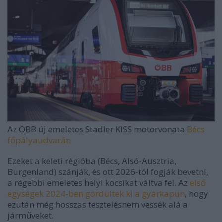
Az ÖBB új emeletes Stadler KISS motorvonata
Bécs
főpályaudvarán
Ezeket a keleti régióba (Bécs, Alsó-Ausztria,
Burgenland) szánják, és ott 2026-tól fogják bevetni,
a régebbi emeletes helyi kocsikat váltva fel. Az
első
egységek 2024-ben gördültek ki a gyárkapun
, hogy
ezután még hosszas tesztelésnem vessék alá a
járműveket.