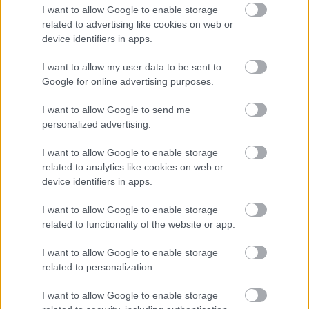
vonaton
I want to allow Google to enable storage
related to advertising like cookies on web or
device identifiers in apps.
I want to allow my user data to be sent to
Google for online advertising purposes.
I want to allow Google to send me
personalized advertising.
I want to allow Google to enable storage
related to analytics like cookies on web or
device identifiers in apps.
I want to allow Google to enable storage
related to functionality of the website or app.
Az ÖBB sajtótájékoztatója
I want to allow Google to enable storage
Az új szerelvények 160 km/h sebességgel
related to personalization.
közlekedhetnek, akadálymentes kialakításúak, lesz
bennük hely babakocsinak, biciklinek és
I want to allow Google to enable storage
kerekesszékes utasoknak is. Az ÖBB egyelőre 109 új