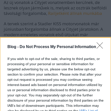
Az új vonatok a Cityjet vonatnemben kerülnek, de
lesznek olyan járművek is, melyek az osztrák belföldi
távolsági forgalomba,
Railjetként állnak munkába
A tervek szerint a Stadler KISS motorvonatok már
júniusban forgalomba állnak a Cityjet járatokon. A
modern emeletes vonatok első útjukat már
teljesítették is Bécs és Wiener Neustadt között, és az
ígéretek szerint akár 25%-kal több ülőhelyet
Blog -
Do Not Process My Personal Information
kínálnak majd az utasoknak, a korábban itt
közlekedő járatokhoz képest.
If you wish to opt-out of the sale, sharing to third parties, or
processing of your personal or sensitive information for
targeted advertising by us, please use the below opt-out
section to confirm your selection. Please note that after your
opt-out request is processed you may continue seeing
interest-based ads based on personal information utilized by
us or personal information disclosed to third parties prior to
your opt-out. You may separately opt-out of the further
disclosure of your personal information by third parties on the
IAB’s list of downstream participants. This information may
also be disclosed by us to third parties on the
IAB’s List of