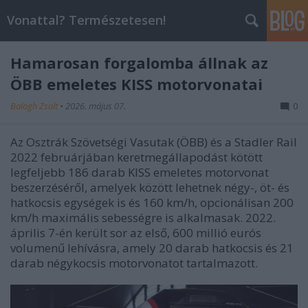
Vonattal? Természetesen!
Hamarosan forgalomba állnak az
ÖBB emeletes KISS motorvonatai
Balogh Zsolt
•
2026. május 07.
0
Az Osztrák Szövetségi Vasutak (ÖBB) és a Stadler Rail
2022 februárjában keretmegállapodást kötött
legfeljebb 186 darab KISS emeletes motorvonat
beszerzéséről, amelyek között lehetnek négy-, öt- és
hatkocsis egységek is és 160 km/h, opcionálisan 200
km/h maximális sebességre is alkalmasak. 2022.
április 7-én került sor az első, 600 millió eurós
volumenű lehívásra, amely 20 darab hatkocsis és 21
darab négykocsis motorvonatot tartalmazott.