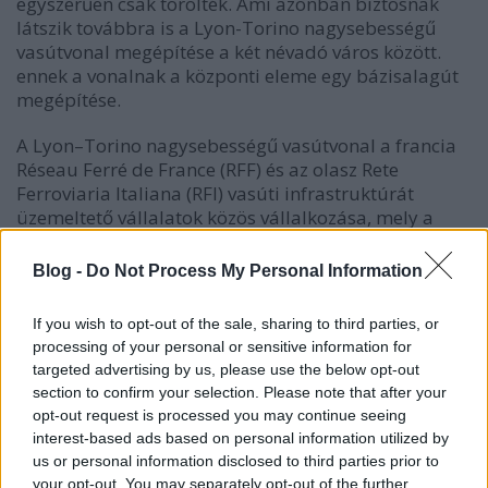
egyszerűen csak törölték. Ami azonban biztosnak
látszik továbbra is a Lyon-Torino nagysebességű
vasútvonal megépítése a két névadó város között.
ennek a vonalnak a központi eleme egy bázisalagút
megépítése.
A Lyon–Torino nagysebességű vasútvonal a francia
Réseau Ferré de France (RFF) és az olasz Rete
Ferroviaria Italiana (RFI) vasúti infrastruktúrát
üzemeltető vállalatok közös vállalkozása, mely a
jövőbeli Lyont Torinóval összekötő kétvágányú, 25
kV 50 Hz-cel villamosított nagysebességű vasútvonal
Blog -
Do Not Process My Personal Information
megépítésével foglalkozik. A tervezett vonal
legjelentősebb műtárgya az 52–57 km hosszúságú
If you wish to opt-out of the sale, sharing to third parties, or
Mont d’Ambin-bázisalagút lenne a Mont d'Ambin
processing of your personal or sensitive information for
alatt, Saint-Jean-de-Maurienne és Bruzolo között.
targeted advertising by us, please use the below opt-out
section to confirm your selection. Please note that after your
A Lyon-Torino nagysebességű vasútvonal és
opt-out request is processed you may continue seeing
a Mont d’Ambin-bázisalagút (Kép forrása:
interest-based ads based on personal information utilized by
Wikimedia Commons
)
us or personal information disclosed to third parties prior to
your opt-out. You may separately opt-out of the further