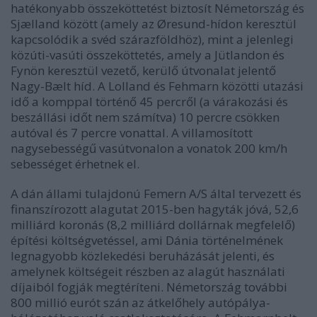
hatékonyabb összeköttetést biztosít Németország és
Sjælland között (amely az Øresund-hídon keresztül
kapcsolódik a svéd szárazföldhöz), mint a jelenlegi
közúti-vasúti összeköttetés, amely a Jütlandon és
Fynön keresztül vezető, kerülő útvonalat jelentő
Nagy-Bælt híd. A Lolland és Fehmarn közötti utazási
idő a komppal történő 45 percről (a várakozási és
beszállási időt nem számítva) 10 percre csökken
autóval és 7 percre vonattal. A villamosított
nagysebességű vasútvonalon a vonatok 200 km/h
sebességet érhetnek el.
A dán állami tulajdonú Femern A/S által tervezett és
finanszírozott alagutat 2015-ben hagyták jóvá, 52,6
milliárd koronás (8,2 milliárd dollárnak megfelelő)
építési költségvetéssel, ami Dánia történelmének
legnagyobb közlekedési beruházását jelenti, és
amelynek költségeit részben az alagút használati
díjaiból fogják megtéríteni. Németország további
800 millió eurót szán az átkelőhely autópálya-