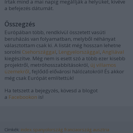
írtak mind a mai napig megállják a helyüket, kivéve
a befejezés dátumát.
Összegzés
Európában több, rendkívül összetett vasúti
beruházás van folyamatban, melyből néhányat
választottam csak ki. A listát még hosszan lehetne
sorolni
Csehországgal
,
Lengyelországgal
,
Angliával
kiegészítve. Még nem is esett szó a több ezer kisebb
projektről, metróhosszabbításokról,
új villamos
üzemekről
, fejlődő elővárosi hálózatokról! És akkor
még csak Európát említettük!
Ha tetszett a bejegyzés, kövesd a blogot
a
Facebookon
is!
Címkék:
index
spanyolország
franciaország
ausztria