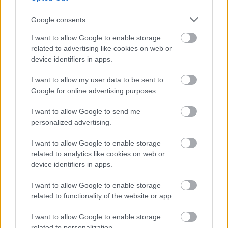
pedig Franciaországba utazhatunk majd a jövőben
innen. Ezzel újabb normál nyomtávú kapcsolat épül
Google consents
ki a két ország között (az első a Barcelona-Figures
I want to allow Google to enable storage
vonal, a második a bordeuxi kapcsolat lesz). Később
related to advertising like cookies on web or
a vonal továbbépül Zaragossa irányába is, ezzel
device identifiers in apps.
összekapcsolódik a jelenleg már üzemelő
Madrid-
Barcelona nagysebességű vasútvonallal
is.
I want to allow my user data to be sent to
Google for online advertising purposes.
Völgyhíd a vonalon (kép
forrása:
www.railjournal.com
)
I want to allow Google to send me
personalized advertising.
A vonalnak további előnye, hogy csökkenti a közúti
forgalmat, és utasokat csábít át a repülőgépekről a
I want to allow Google to enable storage
vasútra. Az utazás még a repülőgépnél is olcsóbb és
related to analytics like cookies on web or
gyorsabb lesz, hiszen az állomások a
device identifiers in apps.
városközpontokban találhatóak, míg a repülőterek a
város szélén. A vasút környezetbarát, enyhíti a
I want to allow Google to enable storage
környezetszennyezés mértékét a régióban.
related to functionality of the website or app.
A hálózat 157 km kétvágányú vonal és 37 km
I want to allow Google to enable storage
related to personalization.