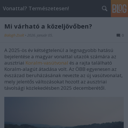
Vonattal? Természetesen!
Mi várható a közeljövőben?
Balogh Zsolt
•
2026. január 05.
0
A 2025-ös év kétségtelenül a legnagyobb hatású
bejelentése a magyar vonattal utazók számára az
ausztriai
Koralm-vasútvonal
és a rajta található
Koralm-alagút átadása volt. Az ÖBB egyenesen az
évszázad beruházásának nevezte az új vasútvonalat,
mely jelentős változásokat hozott az ausztriai
távolsági közlekedésben 2025 decemberétől.