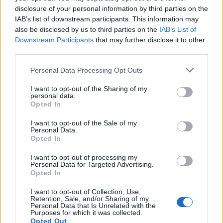
A vasútvonalon egyaránt fognak teher- és
disclosure of your personal information by third parties on the
személyszállító vonatok is közlekedni. 2020-ban csak
IAB’s list of downstream participants. This information may
a bázisalagút építésén dolgoztak, a csatlakozó
also be disclosed by us to third parties on the
IAB’s List of
vasútvonalakon még nem. Jelenlegi tervek alapján a
Downstream Participants
that may further disclose it to other
vonal 2030 előtt nem fog elkészülni.
third parties.
Please note that this website/app uses one or more Google
Personal Data Processing Opt Outs
A Baszk Y - 2026
services and may gather and store information including but
A tervek szerint egy 175 km hosszúságú, normál
not limited to your visit or usage behaviour. You may click to
I want to opt-out of the Sharing of my
personal data.
nyomtávolságú (1435 mm) Y alakú vasúthálózat
grant or deny consent to Google and its third-party tags to
Opted In
use your data for below specified purposes in below Google
épül Baszkföldön, Spanyolországban,
consent section.
összekapcsolva ezzel Vitoria, Bilbao és San Sebastián
I want to opt-out of the Sale of my
Personal Data.
városokat. Ez a kapcsolat hosszútávon más spanyol
Opted In
és francia városok elérhetőségét is javítja majd.
I want to opt-out of processing my
A Baszk Y többfunkciójú lesz majd: gyorsítja a
Personal Data for Targeted Advertising.
Opted In
nemzetközi és országon belüli nagysebességű
vonatokat, javítja a regionális közlekedést
I want to opt-out of Collection, Use,
Baszkföldön és a teherforgalom számára is
Retention, Sale, and/or Sharing of my
Personal Data that Is Unrelated with the
alkalmas lesz. Kapcsolatot biztosít majd Bilbao
Purposes for which it was collected.
kikötőjével is. Valloidon át Madridba, Irun-on át
Opted Out