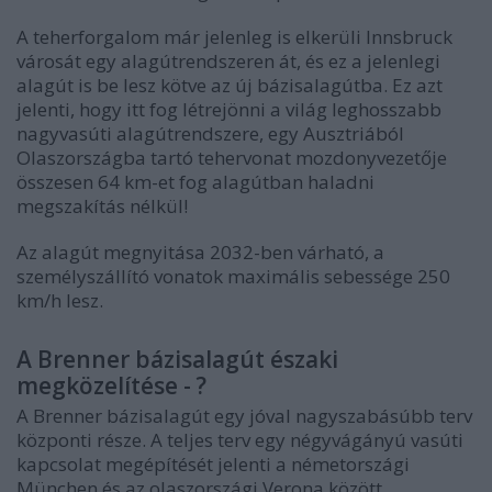
A teherforgalom már jelenleg is elkerüli Innsbruck
városát egy alagútrendszeren át, és ez a jelenlegi
alagút is be lesz kötve az új bázisalagútba. Ez azt
jelenti, hogy itt fog létrejönni a világ leghosszabb
nagyvasúti alagútrendszere, egy Ausztriából
Olaszországba tartó tehervonat mozdonyvezetője
összesen 64 km-et fog alagútban haladni
megszakítás nélkül!
Az alagút megnyitása 2032-ben várható, a
személyszállító vonatok maximális sebessége 250
km/h lesz.
A Brenner bázisalagút északi
megközelítése - ?
A Brenner bázisalagút egy jóval nagyszabásúbb terv
központi része. A teljes terv egy négyvágányú vasúti
kapcsolat megépítését jelenti a németországi
München és az olaszországi Verona között.