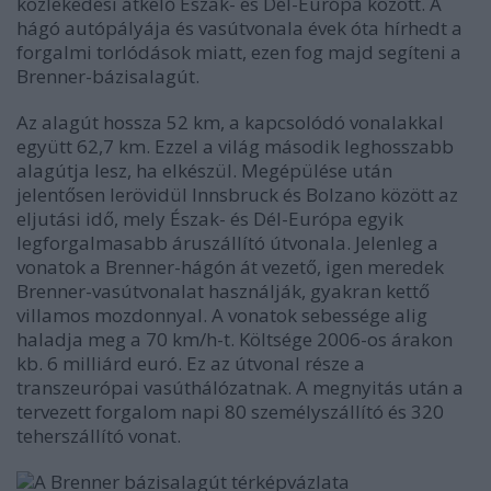
közlekedési átkelő Észak- és Dél-Európa között. A
hágó autópályája és vasútvonala évek óta hírhedt a
forgalmi torlódások miatt, ezen fog majd segíteni a
Brenner-bázisalagút.
Az alagút hossza 52 km, a kapcsolódó vonalakkal
együtt 62,7 km. Ezzel a világ második leghosszabb
alagútja lesz, ha elkészül. Megépülése után
jelentősen lerövidül Innsbruck és Bolzano között az
eljutási idő, mely Észak- és Dél-Európa egyik
legforgalmasabb áruszállító útvonala. Jelenleg a
vonatok a Brenner-hágón át vezető, igen meredek
Brenner-vasútvonalat használják, gyakran kettő
villamos mozdonnyal. A vonatok sebessége alig
haladja meg a 70 km/h-t. Költsége 2006-os árakon
kb. 6 milliárd euró. Ez az útvonal része a
transzeurópai vasúthálózatnak. A megnyitás után a
tervezett forgalom napi 80 személyszállító és 320
teherszállító vonat.
A Brenner bázisalagút térképvázlata