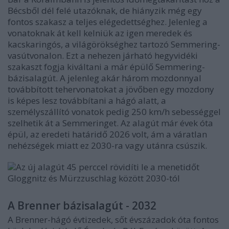
Bécsből dél felé utazóknak, de hiányzik még egy
fontos szakasz a teljes elégedettséghez. Jelenleg a
vonatoknak át kell kelniük az igen meredek és
kacskaringós, a világörökséghez tartozó Semmering-
vasútvonalon. Ezt a nehezen járható hegyvidéki
szakaszt fogja kiváltani a már épülő Semmering-
bázisalagút. A jelenleg akár három mozdonnyal
továbbított tehervonatokat a jövőben egy mozdony
is képes lesz továbbítani a hágó alatt, a
személyszállító vonatok pedig 250 km/h sebességgel
szelhetik át a Semmeringet. Az alagút már évek óta
épül, az eredeti határidő 2026 volt, ám a váratlan
nehézségek miatt ez 2030-ra vagy utánra csúszik.
Az új alagút 45 perccel rövidíti le a menetidőt
Gloggnitz és Mürzzuschlag között 2030-tól
A Brenner bázisalagút - 2032
A Brenner-hágó évtizedek, sőt évszázadok óta fontos