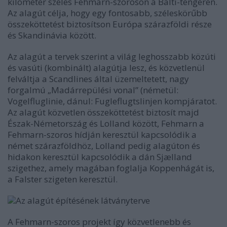
kilométer széles Fehmarn-szoroson a Balti-tengeren.
Az alagút célja, hogy egy fontosabb, széleskörűbb
összeköttetést biztosítson Európa szárazföldi része
és Skandinávia között.
Az alagút a tervek szerint a világ leghosszabb közúti
és vasúti (kombinált) alagútja lesz, és közvetlenül
felváltja a Scandlines által üzemeltetett, nagy
forgalmú „Madárrepülési vonal” (németül:
Vogelfluglinie, dánul: Fugleflugtslinjen kompjáratot.
Az alagút közvetlen összeköttetést biztosít majd
Észak-Németország és Lolland között, Fehmarn a
Fehmarn-szoros hídján keresztül kapcsolódik a
német szárazföldhöz, Lolland pedig alagúton és
hidakon keresztül kapcsolódik a dán Sjælland
szigethez, amely magában foglalja Koppenhágát is,
a Falster szigeten keresztül.
Az alagút építésének látványterve
A Fehmarn-szoros projekt így közvetlenebb és