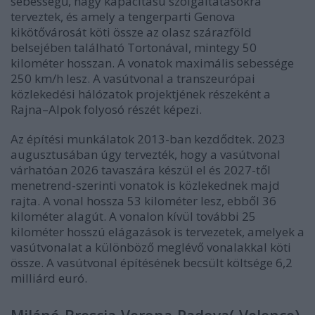
sebességű, nagy kapacitású szolgáltatásokra
terveztek, és amely a tengerparti Genova
kikötővárosát köti össze az olasz szárazföld
belsejében található Tortonával, mintegy 50
kilométer hosszan. A vonatok maximális sebessége
250 km/h lesz. A vasútvonal a transzeurópai
közlekedési hálózatok projektjének részeként a
Rajna–Alpok folyosó részét képezi.
Az építési munkálatok 2013-ban kezdődtek. 2023
augusztusában úgy tervezték, hogy a vasútvonal
várhatóan 2026 tavaszára készül el és 2027-től
menetrend-szerinti vonatok is közlekednek majd
rajta. A vonal hossza 53 kilométer lesz, ebből 36
kilométer alagút. A vonalon kívül további 25
kilométer hosszú elágazások is tervezetek, amelyek a
vasútvonalat a különböző meglévő vonalakkal köti
össze. A vasútvonal építésének becsült költsége 6,2
milliárd euró.