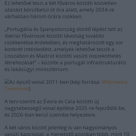
Ez lehetővé teszi a két főváros közötti közvetlen
utazást körülbelül öt óra alatt, amely 2034-re
várhatóan három órára csökken.
„Portugália és Spanyolország döntő lépést tett az
ibériai fővárosok közötti távolság további
csökkentése érdekében, és meghatározott egy sor
konkrét intézkedést, amelyek lehetővé teszik a
Lisszabon és Madrid közötti vasúti összeköttetés
létrehozását” – közölte a portugál infrastrukturális
és lakásügyi minisztérium.
Az épülő vonal 2011-ben (kép forrása:
Wikimedia
Commons
)
A terv szerint az Évora és Caia közötti új
nagysebességű vonal építése 2025-re fejeződik be,
és 2026-ban kerül üzembe helyezésre.
A két város között jelenleg is van hagyományos
vasúti kapcsolat, a menetidő azonban több, mint 10