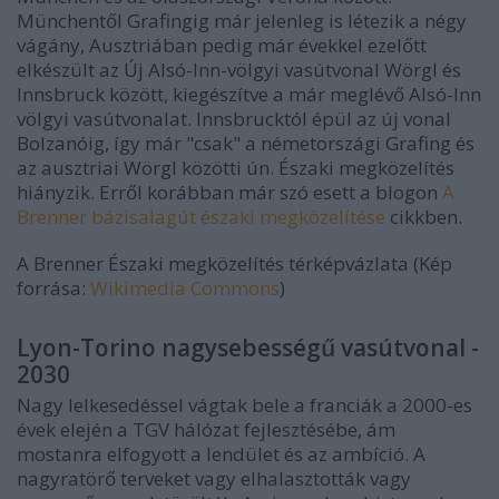
Münchentől Grafingig már jelenleg is létezik a négy
vágány, Ausztriában pedig már évekkel ezelőtt
elkészült az Új Alsó-Inn-völgyi vasútvonal Wörgl és
Innsbruck között, kiegészítve a már meglévő Alsó-Inn
völgyi vasútvonalat. Innsbrucktól épül az új vonal
Bolzanóig, így már "csak" a németországi Grafing és
az ausztriai Wörgl közötti ún. Északi megközelítés
hiányzik. Erről korábban már szó esett a blogon
A
Brenner bázisalagút északi megközelítése
cikkben.
A Brenner Északi megközelítés térképvázlata (Kép
forrása:
Wikimedia Commons
)
Lyon-Torino nagysebességű vasútvonal -
2030
Nagy lelkesedéssel vágtak bele a franciák a 2000-es
évek elején a TGV hálózat fejlesztésébe, ám
mostanra elfogyott a lendület és az ambíció. A
nagyratörő terveket vagy elhalasztották vagy