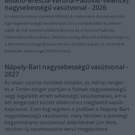
Milánó-Brescia-Verona-Padova(-Velence)
nagysebességű vasútvonal - 2026
Az olasz kormány szeretné Milánót és Velencét is összekapcsolni
egy nagysebességű vasútvonalal. Ezt a vonalat több részletben
adják át, már üzemel a Milánó-Brescia és a Verona-Padova(-
Velence) közötti szakasz, 2026-ban pedig elkészül a hiányzó kapocs,
a 46 km hosszúságú Brescia-Verona közötti szakasz is. A vonatok
maximális sebessége 250 km/h lesz.
Nápoly-Bari nagysebességű vasútvonal -
2027
Az olasz csizma mindkét oldalán, az Adriai-tenger-
és a Tirrén-tenger partján is futnak nagysebességű,
vagy legalább emelt sebességű vasútvonalak, ám a
két tengerpart között délen nincs megfelelő vasúti
kapcsolat. Ezen fog segíteni a jövőben a Nápoly-Bari
nagysebességű vasútvonal, mely részben a jelenlegi
hagyományos vasútvonal átépítésével jön létre,
részben új nyomvonalon kerül megépítésre.