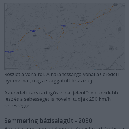
Részlet a vonalról. A narancssárga vonal az eredeti
nyomvonal, míg a szaggatott lesz az új
Az eredeti kacskaringós vonal jelentősen rövidebb
lesz és a sebességet is növelni tudják 250 km/h
sebességig.
Semmering bázisalagút - 2030
Bár a Koralmbahn is jelentős időmegtakarítást hoz a