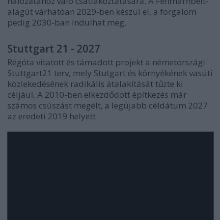
hálózatához való csatlakoztatására. A Fehmarnbelt-
alagút várhatóan 2029-ben készül el, a forgalom
pedig 2030-ban indulhat meg.
Stuttgart 21 - 2027
Régóta vitatott és támadott projekt a németországi
Stuttgart21 terv, mely Stutgart és környékének vasúti
közlekedésének radikális átalakítását tűzte ki
céljául. A 2010-ben elkezdődött építkezés már
számos csúszást megélt, a legújabb céldátum 2027
az eredeti 2019 helyett.