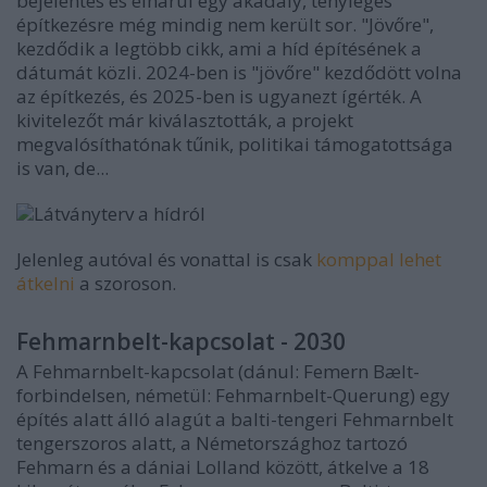
bejelentés és elhárul egy akadály, tényleges
építkezésre még mindig nem került sor. "Jövőre",
kezdődik a legtöbb cikk, ami a híd építésének a
dátumát közli. 2024-ben is "jövőre" kezdődött volna
az építkezés, és 2025-ben is ugyanezt ígérték. A
kivitelezőt már kiválasztották, a projekt
megvalósíthatónak tűnik, politikai támogatottsága
is van, de...
Látványterv a hídról
Jelenleg autóval és vonattal is csak
komppal lehet
átkelni
a szoroson.
Fehmarnbelt-kapcsolat - 2030
A Fehmarnbelt-kapcsolat (dánul: Femern Bælt-
forbindelsen, németül: Fehmarnbelt-Querung) egy
építés alatt álló alagút a balti-tengeri Fehmarnbelt
tengerszoros alatt, a Németországhoz tartozó
Fehmarn és a dániai Lolland között, átkelve a 18