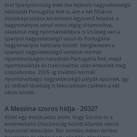
óra! Spanyolország évek óta fejleszti nagysebességű
hálózatát Portugália felé is, ám a két főváros
összekapcsolása korántsem egyszerű feladat: a
hagyományos vonal nincs végig villamosítva,
ráadásul még nyomtávváltásra is szükség van a
spanyol nagysebességű vasút és Portugália
hagyományos hálózata között. Ideiglenesen a
spanyol nagysebességű vonatok normál
nyomtávolságon haladnak Portugália felé, majd
nyomtávváltás és trakcióváltás után érkeznek meg
Lisszabonba. 2035-ig további normál
nyomtávolságú nagysebességű pályák épülnek, így
az időbeli távolság is fokozatosan csökken a két
város között.
A Messina-szoros hídja - 2032?
Közel egy évszázados álom, hogy Szicília és a
kontinentális Olaszország között állandó vasúti
kapcsolat létesüljön. Bár minden évben történi