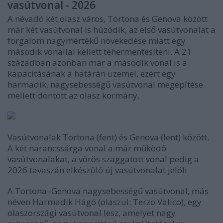
vasútvonal - 2026
A névadó két olasz város, Tortona és Genova között
már két vasútvonal is húzódik, az első vasútvonalat a
forgalom nagymértékű növekedése miatt egy
második vonallal kellett tehermentesíteni. A 21
században azonban már a második vonal is a
kapacitásának a határán üzemel, ezért egy
harmadik, nagysebességű vasútvonal megépítése
mellett döntött az olasz kormány.
Vasútvonalak Tortona (fent) és Genova (lent) között.
A két narancssárga vonal a már működő
vasútvonalakat, a vörös szaggatott vonal pedig a
2026 tavaszán elkészülő új vasútvonalat jelöli
A Tortona–Genova nagysebességű vasútvonal, más
néven Harmadik Hágó (olaszul: Terzo Valico), egy
olaszországi vasútvonal lesz, amelyet nagy