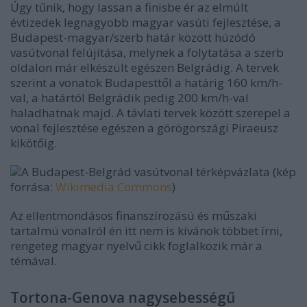
Úgy tűnik, hogy lassan a finisbe ér az elmúlt
évtizedek legnagyobb magyar vasúti fejlesztése, a
Budapest-magyar/szerb határ között húzódó
vasútvonal felújítása, melynek a folytatása a szerb
oldalon már elkészült egészen Belgrádig. A tervek
szerint a vonatok Budapesttől a határig 160 km/h-
val, a határtól Belgrádik pedig 200 km/h-val
haladhatnak majd. A távlati tervek között szerepel a
vonal fejlesztése egészen a görögországi Piraeusz
kikötőig.
A Budapest-Belgrád vasútvonal térképvázlata (kép
forrása:
Wikimedia Commons
)
Az ellentmondásos finanszírozású és műszaki
tartalmú vonalról én itt nem is kívánok többet írni,
rengeteg magyar nyelvű cikk foglalkozik már a
témával.
Tortona-Genova nagysebességű