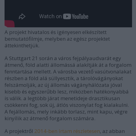
A projekt hivatalos és igényesen elkészített
bemutatófilmje, melyben az egész projektet
áttekinthetjük.
A Stuttgart 21 során a város fejpályaudvarát egy
átmenő, föld alatti állomássá alakítják át a forgalom
fenntartása mellett. A városba vezető vasútvonalakat
részben a föld alá süllyesztik, a tárolóvágányokat
felszámolják, az új állomás vágányhálózata jóval
kisebb és egyszerűbb lesz, miközben hatékonyabbá
is válik. a legtöbb járat menetideje drasztikusan
csökkenni fog, sok új, átlós viszonylat fog kialakulni.
A fejállomás, mely inkább torlasz, mint kapu, végre
kinyílik az átmenő forgalom számára.
A projektről
2014-ben írtam részletesen
, az abban