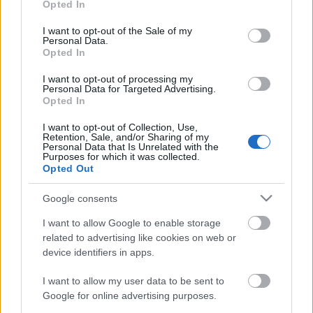
Opted In
use your data for below specified purposes in below Google
consent section.
I want to opt-out of the Sale of my
Volt egyszer egy moszkvai monorail
Personal Data.
Opted In
Balogh Zsolt
•
2025. augusztus 10.
2
I want to opt-out of processing my
Personal Data for Targeted Advertising.
Opted In
Oroszországról az utóbbi években szinte csak az ún.
"különleges katonai művelet" kapcsán érkeznek a
I want to opt-out of Collection, Use,
hírek, miközben ott is történnek fejlesztések,
Retention, Sale, and/or Sharing of my
Personal Data that Is Unrelated with the
visszafejlesztések. Az ország fővárosa, Moszkva nem
Purposes for which it was collected.
csak a gyönyörű metróállomásai miatt volt ismert a
Opted Out
közlekedésbarátok számára, hanem a különleges…
Google consents
I want to allow Google to enable storage
related to advertising like cookies on web or
device identifiers in apps.
I want to allow my user data to be sent to
Google for online advertising purposes.