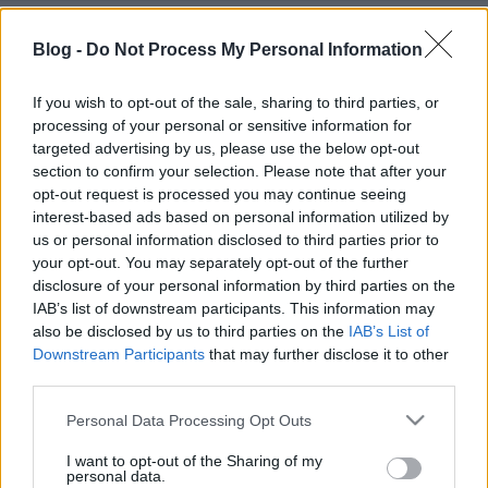
Az elmúlt években már többször jártam
Barcelonában, mely az évek alatt a kedvenc
Blog -
Do Not Process My Personal Information
városommá vált. Rendszeresen elhaladtam az
állatkertje mellett is, úton a tengerpart vagy a
If you wish to opt-out of the sale, sharing to third parties, or
vasútállomás felé, de mindig csak halogattam a
processing of your personal or sensitive information for
látogatást. Ám 2025-ben végre erre is sor került,
targeted advertising by us, please use the below opt-out
beléphettem erre a különleges…
section to confirm your selection. Please note that after your
opt-out request is processed you may continue seeing
interest-based ads based on personal information utilized by
us or personal information disclosed to third parties prior to
your opt-out. You may separately opt-out of the further
disclosure of your personal information by third parties on the
IAB’s list of downstream participants. This information may
also be disclosed by us to third parties on the
IAB’s List of
Downstream Participants
that may further disclose it to other
third parties.
Please note that this website/app uses one or more Google
Personal Data Processing Opt Outs
services and may gather and store information including but
not limited to your visit or usage behaviour. You may click to
I want to opt-out of the Sharing of my
personal data.
grant or deny consent to Google and its third-party tags to