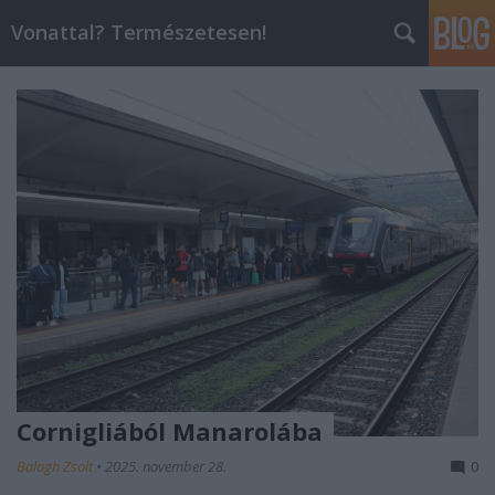
Vonattal? Természetesen!
Cornigliából Manarolába
Balogh Zsolt
•
2025. november 28.
0