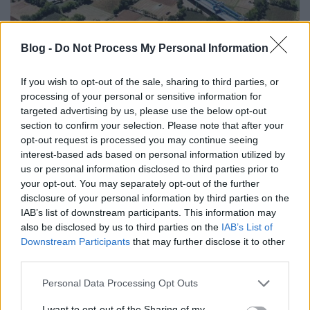
Megnyílhat India első
Blog -
Do Not Process My Personal Information
nagysebességű vasútvonala 2027-
If you wish to opt-out of the sale, sharing to third parties, or
ben
processing of your personal or sensitive information for
Balogh Zsolt
•
2025. november 24.
3
targeted advertising by us, please use the below opt-out
section to confirm your selection. Please note that after your
opt-out request is processed you may continue seeing
Ashwini Vaishnaw vasúti miniszter bejelentette, hogy
interest-based ads based on personal information utilized by
a Mumbai–Ahmedabad nagysebességű vasútvonal
us or personal information disclosed to third parties prior to
első szakaszának megnyitását 2027 augusztusára
your opt-out. You may separately opt-out of the further
tervezik. Vaishnaw november 18-án elmondta, hogy
disclosure of your personal information by third parties on the
a vonatok először az Ahmedabad és Vapi közötti 100
IAB’s list of downstream participants. This information may
km-es szakaszon fognak közlekedni, amely a
also be disclosed by us to third parties on the
IAB’s List of
tervezett…
Downstream Participants
that may further disclose it to other
third parties.
Please note that this website/app uses one or more Google
Personal Data Processing Opt Outs
services and may gather and store information including but
not limited to your visit or usage behaviour. You may click to
I want to opt-out of the Sharing of my