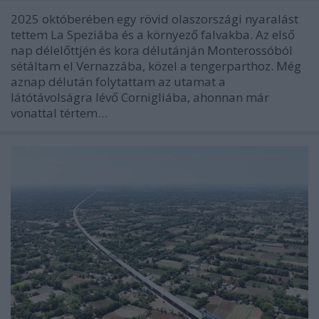
2025 októberében egy rövid olaszországi nyaralást
tettem La Speziába és a környező falvakba. Az első
nap délelőttjén és kora délutánján Monterossóból
sétáltam el Vernazzába, közel a tengerparthoz. Még
aznap délután folytattam az utamat a
látótávolságra lévő Cornigliába, ahonnan már
vonattal tértem…