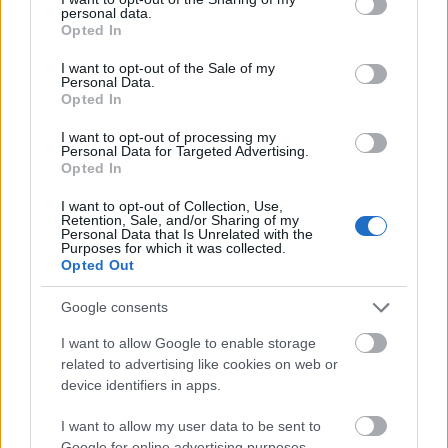
personal data.
grant or deny consent to Google and its third-party tags to
Opted In
use your data for below specified purposes in below Google
consent section.
I want to opt-out of the Sale of my
Personal Data.
Opted In
I want to opt-out of processing my
Personal Data for Targeted Advertising.
Opted In
I want to opt-out of Collection, Use,
Retention, Sale, and/or Sharing of my
Personal Data that Is Unrelated with the
Bemutatkozott az első felújított
Purposes for which it was collected.
Opted Out
Railjet!
Google consents
Balogh Zsolt
•
2025. november 20.
2
I want to allow Google to enable storage
A Railjet nagysebességű ingavonat és az ezekkel
related to advertising like cookies on web or
kiszolgált ÖBB vonatnem a 2008/2009-
device identifiers in apps.
es menetrendben jelent meg, mely
I want to allow my user data to be sent to
legelőször Budapest-Keleti pályaudvar–Wien
Google for online advertising purposes.