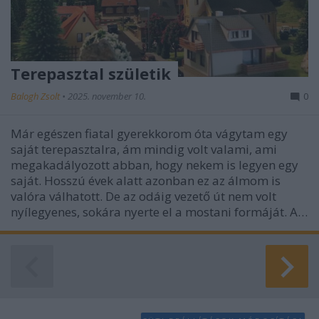
Terepasztal születik
Balogh Zsolt
•
2025. november 10.
0
Már egészen fiatal gyerekkorom óta vágytam egy
saját terepasztalra, ám mindig volt valami, ami
megakadályozott abban, hogy nekem is legyen egy
saját. Hosszú évek alatt azonban ez az álmom is
valóra válhatott. De az odáig vezető út nem volt
nyílegyenes, sokára nyerte el a mostani formáját. A…