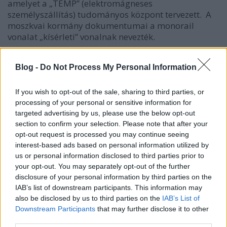
amelyet a „TEMP” (elektromágneses
személyszállítás) tudományos központ tervezett. A
moszkvai kormány dokumentumai a monorail
vonalat „kísérleti” vonalnak nevezték.
Infrastruktúra
Blog -
Do Not Process My Personal Information
A monorail minden állomása külön épült. Minden
állomás két szinten helyezkedett el, a két szint között
If you wish to opt-out of the sale, sharing to third parties, or
lépcső, mozgólépcső és lift biztosította a
processing of your personal or sensitive information for
közlekedést. A hat állomás közül öt „sziget” elven
targeted advertising by us, please use the below opt-out
épült, vagyis csak egy peron volt, és a vonatok a
section to confirm your selection. Please note that after your
peron mindkét oldaláról megközelíthetők voltak. Az
opt-out request is processed you may continue seeing
Úlitsa Akadémika Koroljova állomás
azonban osztott
interest-based ads based on personal information utilized by
sziget elven épült. Ahelyett, hogy a vonatok az egyik
us or personal information disclosed to third parties prior to
peron mindkét oldaláról megközelíthetők lettek
your opt-out. You may separately opt-out of the further
volna, két peron volt, és a vonatok csak az egyik
disclosure of your personal information by third parties on the
oldalról közelíthették meg őket.
IAB’s list of downstream participants. This information may
also be disclosed by us to third parties on the
IAB’s List of
Az egysínű még üzem közben (kép forrása:
Downstream Participants
that may further disclose it to other
third parties.
Wikimedia Commons
)