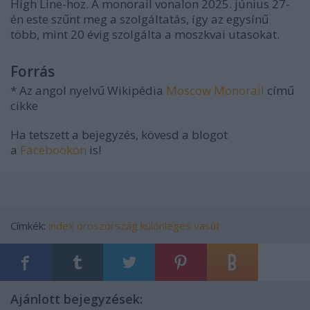
High Line-hoz. A monorail vonalon 2025. június 27-
én este szűnt meg a szolgáltatás, így az egysínű
több, mint 20 évig szolgálta a moszkvai utasokat.
Forrás
* Az angol nyelvű Wikipédia
Moscow Monorail
című
cikke
Ha tetszett a bejegyzés, kövesd a blogot
a
Facebookon
is!
Címkék:
index
oroszország
különleges vasút
Ajánlott bejegyzések: