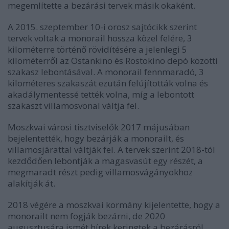
megemlítette a bezárási tervek másik okaként.
A 2015. szeptember 10-i orosz sajtócikk szerint
tervek voltak a monorail hossza közel felére, 3
kilométerre történő rövidítésére a jelenlegi 5
kilométerről az Ostankino és Rostokino depó közötti
szakasz lebontásával. A monorail fennmaradó, 3
kilométeres szakaszát ezután felújították volna és
akadálymentessé tették volna, míg a lebontott
szakaszt villamosvonal váltja fel.
Moszkvai városi tisztviselők 2017 májusában
bejelentették, hogy bezárják a monorailt, és
villamosjárattal váltják fel. A tervek szerint 2018-tól
kezdődően lebontják a magasvasút egy részét, a
megmaradt részt pedig villamosvágányokhoz
alakítják át.
2018 végére a moszkvai kormány kijelentette, hogy a
monorailt nem fogják bezárni, de 2020
augusztusára ismét hírek keringtek a bezárásról.