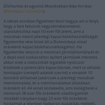
Villamos és egysínű Moszkvában (kép forrása:
Wikimedia Commons
)
A idézet azonban figyelmen kívül hagyja azt a tényt,
hogy a fent felsorolt négyzetméterenkénti
utasstatisztika napi 50 ezer főt jelent, ami a
moszkvai metró jelenlegi kapacitáskihasználtságát
figyelembe véve közel áll a Butovszkaja vonal
óránkénti kapacitáskihasználtságához. Ha
figyelembe vesszük a monorail járműállományát és
a depó első szakaszához épített járművek méreteit,
akkor ezek a statisztikák legalább nyolcszor
kisebbek a potenciális kapacitásnak, mert (a vállalat
honlapján szereplő adatok szerint) a vonatok 10
kocsiból állhatnak (akárcsak a jelenlegi moszkvai
metróvonalak), és a metróvonalakon általában
óránként 42-44 vonat közlekedik, ami kielégítené a
monorail 38 ezer fős óránkénti utasforgalmát
mindkét irányban (vagy 23 ezer fős óránkénti
forgalmát a jelenlegi hatkocsis kialakítás mellett),