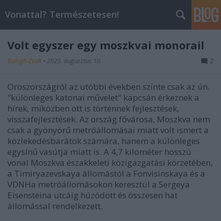
Vonattal? Természetesen!
Volt egyszer egy moszkvai monorail
Balogh Zsolt
•
2025. augusztus 10.
2
Oroszországról az utóbbi években szinte csak az ún.
"különleges katonai művelet" kapcsán érkeznek a
hírek, miközben ott is történnek fejlesztések,
visszafejlesztések. Az ország fővárosa, Moszkva nem
csak a gyönyörű metróállomásai miatt volt ismert a
közlekedésbarátok számára, hanem a különleges
egysínű vasútja miatt is. A 4,7 kilométer hosszú
vonal Moszkva északkeleti közigazgatási körzetében,
a Timiryazevskaya állomástól a Fonvisinskaya és a
VDNHa metróállomásokon keresztül a Sergeya
Eisensteina utcáig húzódott és összesen hat
állomással rendelkezett.