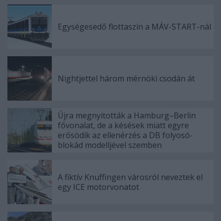
Egységesedő flottaszín a MÁV-START-nál
Nightjettel három mérnöki csodán át
Újra megnyitották a Hamburg–Berlin
fővonalat, de a késések miatt egyre
erősödik az ellenérzés a DB folyosó-
blokád modelljével szemben
A fiktív Knuffingen városról neveztek el
egy ICE motorvonatot