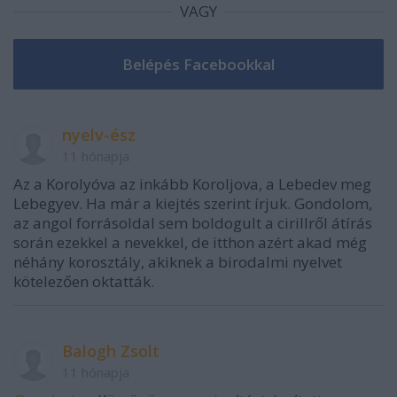
VAGY
nyelv-ész
11 hónapja
Az a Korolyóva az inkább Koroljova, a Lebedev meg
Lebegyev. Ha már a kiejtés szerint írjuk. Gondolom,
az angol forrásoldal sem boldogult a cirillről átírás
során ezekkel a nevekkel, de itthon azért akad még
néhány korosztály, akiknek a birodalmi nyelvet
kötelezően oktatták.
Balogh Zsolt
11 hónapja