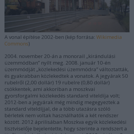
A vonal építése 2002-ben (kép forrása:
Wikimedia
Commons
)
2004. november 20-án a monorail „kirándulási
üzemmódban” nyílt meg. 2008. január 10-én
üzemmódját „közlekedési üzemmódra” változtatták,
és gyakrabban közlekedtek a vonatok. A jegyárak 50
rubelről (2,00 dollár) 19 rubelre (0,80 dollár)
csökkentek, ami akkoriban a moszkvai
gyorsforgalmi közlekedés standard viteldíja volt;
2012-ben a jegyárak még mindig megegyeztek a
standard viteldíjjal, de a több utazásra szóló
bérletek nem voltak használhatók a két rendszer
között. 2012 áprilisában Moszkva egyik közlekedési
tisztviselője bejelentette, hogy szerinte a rendszert a