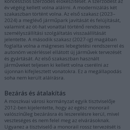
koncessziós szerződés előkészítését. A szerződést az
év végéig kellett volna aláírni. A modernizálás két
szakaszban történt volna. Az első szakasz (2023–
2024) a meglévő járműpark javítását és felújítását,
valamint az öt-hat vonattal történő rendszeres
személyszállítási szolgáltatás visszaállítását
jelentette. A második szakasz (2027-ig) magában
foglalta volna a mágneses lebegtetési rendszerrel és
autonóm vezérléssel ellátott új járművek tervezését
és gyártását. Az első szakaszban használt
járműveket teljesen ki kellett volna cserélni az
újonnan kifejlesztett vonatokra. Ez a megállapodás
soha nem került aláírásra.
Bezárás és átalakítás
A moszkvai városi kormányzat egyik tisztviselője
2012-ben kijelentette, hogy az egész monorail
valószínűleg bezárásra és leszerelésre kerül, mivel
veszteséges és nem felel meg az elvárásoknak.
Ugyanez a tisztviselő a monorail rossz tervezését is