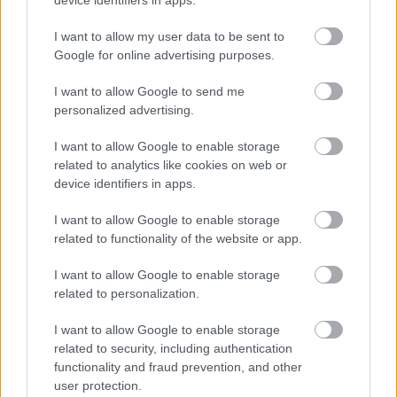
device identifiers in apps.
I want to allow my user data to be sent to
Google for online advertising purposes.
I want to allow Google to send me
personalized advertising.
I want to allow Google to enable storage
related to analytics like cookies on web or
device identifiers in apps.
Egy monorail kocsi belső tere (kép forrása:
Wikimedia Commons
)
I want to allow Google to enable storage
related to functionality of the website or app.
Utasforgalom
I want to allow Google to enable storage
Az állomások 2008. január 1-jén 6:50 és 23:00 között
related to personalization.
nyíltak meg a rendszeres utasforgalom számára, és
a vonal január 10-én kezdte meg működését
I want to allow Google to enable storage
közlekedési módban. Az utazási idő 9 és 22 perc
related to security, including authentication
között volt, egyszerre 2-5 monorail közlekedett. A
functionality and fraud prevention, and other
személyzet létszáma csak a vezetőkre csökkent, az
user protection.