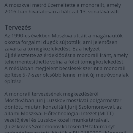
A moszkvai metró üzemeltette a monorailt, amely
2016-ban hivatalosan a hálózat 13. vonalává vált.
Tervezés
Az 1990-es években Moszkva utcáit a magánautók
okozta forgalmi dugók sújtották, ami jelentősen
zavarta a tömegközlekedést. Ez a helyzet
újjáélesztette az érdeklődést a monorail iránt, amely
tehermentesíthette volna a földi tömegközlekedést.
A médiában megjelent becslések szerint a monorail
építése 5-7-szer olcsóbb lenne, mint új metróvonalak
építése.
A monorail tervezésének megkezdéséről
Moszkvában Jurij Luzskov moszkvai polgármester
döntött, miután konzultált Jurij Szolomonovval, az
állami Moszkvai Hőtechnológiai Intézet (MITT)
vezetőjével és Luzskov közeli munkatársával.
(Luzskov és Szolomonov közösen 19 találmányt
szabadalmaztatott, köztük a RU 2180295 „Monorail