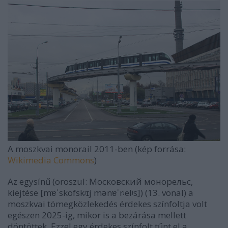
A moszkvai monorail 2011-ben (kép forrása:
Wikimedia Commons
)
Az egysínű (oroszul: Московский монорельс,
kiejtése [mɐˈskofskʲɪj mənɐˈrʲelʲs]) (13. vonal) a
moszkvai tömegközlekedés érdekes színfoltja volt
egészen 2025-ig, mikor is a bezárása mellett
döntöttek. Ezzel egy érdekes színfolt tűnt el a