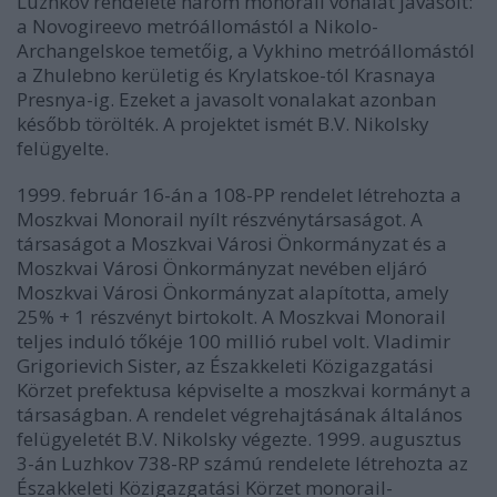
Luzhkov rendelete három monorail vonalat javasolt:
a Novogireevo metróállomástól a Nikolo-
Archangelskoe temetőig, a Vykhino metróállomástól
a Zhulebno kerületig és Krylatskoe-tól Krasnaya
Presnya-ig. Ezeket a javasolt vonalakat azonban
később törölték. A projektet ismét B.V. Nikolsky
felügyelte.
1999. február 16-án a 108-PP rendelet létrehozta a
Moszkvai Monorail nyílt részvénytársaságot. A
társaságot a Moszkvai Városi Önkormányzat és a
Moszkvai Városi Önkormányzat nevében eljáró
Moszkvai Városi Önkormányzat alapította, amely
25% + 1 részvényt birtokolt. A Moszkvai Monorail
teljes induló tőkéje 100 millió rubel volt. Vladimir
Grigorievich Sister, az Északkeleti Közigazgatási
Körzet prefektusa képviselte a moszkvai kormányt a
társaságban. A rendelet végrehajtásának általános
felügyeletét B.V. Nikolsky végezte. 1999. augusztus
3-án Luzhkov 738-RP számú rendelete létrehozta az
Északkeleti Közigazgatási Körzet monorail-