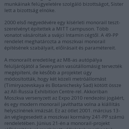
munkáinak felügyeletére szolgáló bizottságot, Sister
lett a bizottság elnöke.
2000 első negyedévére egy kísérleti monorail teszt-
szerelvényt építettek a MITT campuson. Több
vonatot vásároltak a svájci Intamin cégtől. A 49-PP
rendelet meghatározta a moszkvai monorail
építésének szabályait, előírásait és paramétereit.
A monorailt eredetileg az M8-as autópálya
felüljárójától a Severyanin vasútállomásig tervezték
megépíteni, de később a projektet úgy
módosították, hogy két közeli metróállomást
(Timiryazevskaya és Botanichesky Sad) kötött össze
az All-Russia Exhibition Centre-rel. Akkoriban
Moszkva versenyzett az Expo 2010 rendezési jogáért,
és egy modern monorail javíthatta volna a kiállítás
helyszínének imázsát. Ez az ötlet 2001. március 13-
án véglegesedett a moszkvai kormány 241-PP számú
rendeletében. Június 21-én a monorail-projekt