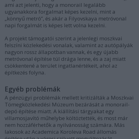
ami azt jelenti, hogy a monorail legalább
ugyanakkora forgalmat képes kezelni, mint a
„könnyű metró”, és akár a Filyovskaya metróvonal
napi forgalmát is képes lett volna kezelni.
A projekt támogatói szerint a jelenlegi moszkvai
felszíni közlekedési vonalak, valamint az autópályák
nagyon rossz állapotban vannak, és egy újabb
metróvonal építése túl drága lenne, és a zaj miatt
csökkentené a terület ingatlanértékeit, ahol az
építkezés folyna.
Egyéb problémák
A pénzügyi problémák mellett kritizálták a Moszkvai
Tömegközlekedési Múzeum bezárását a monorail-
depó építése miatt. A kiállítási tárgyakat egy
villamosjavító műhelybe költöztették, és most már
nem hozzáférhetők a nyilvánosság számára. Más
lakosok az Academica Koroleva Road állomás
építése után a városi sziluett megváltozását