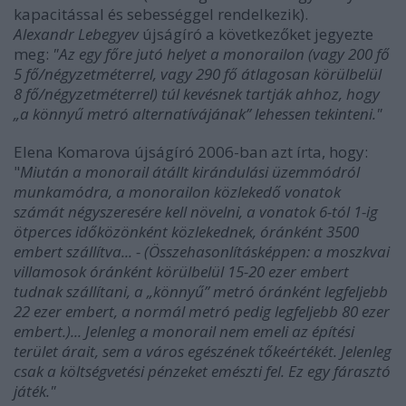
kapacitással és sebességgel rendelkezik).
Alexandr Lebegyev
újságíró a következőket jegyezte
meg:
"Az egy főre jutó helyet a monorailon (vagy 200 fő
5 fő/négyzetméterrel, vagy 290 fő átlagosan körülbelül
8 fő/négyzetméterrel) túl kevésnek tartják ahhoz, hogy
„a könnyű metró alternatívájának” lehessen tekinteni."
Elena Komarova újságíró 2006-ban azt írta, hogy:
"
Miután a monorail átállt kirándulási üzemmódról
munkamódra, a monorailon közlekedő vonatok
számát négyszeresére kell növelni, a vonatok 6-tól 1-ig
ötperces időközönként közlekednek, óránként 3500
embert szállítva... - (Összehasonlításképpen: a moszkvai
villamosok óránként körülbelül 15-20 ezer embert
tudnak szállítani, a „könnyű” metró óránként legfeljebb
22 ezer embert, a normál metró pedig legfeljebb 80 ezer
embert.)... Jelenleg a monorail nem emeli az építési
terület árait, sem a város egészének tőkeértékét. Jelenleg
csak a költségvetési pénzeket emészti fel. Ez egy fárasztó
játék."