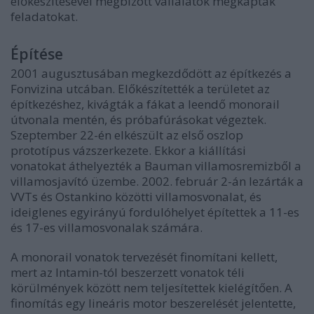
előkészítésével megbízott vállalatok megkaptak
feladatokat.
Építése
2001 augusztusában megkezdődött az építkezés a
Fonvizina utcában. Előkészítették a területet az
építkezéshez, kivágták a fákat a leendő monorail
útvonala mentén, és próbafúrásokat végeztek.
Szeptember 22-én elkészült az első oszlop
prototípus vázszerkezete. Ekkor a kiállítási
vonatokat áthelyezték a Bauman villamosremizből a
villamosjavító üzembe. 2002. február 2-án lezárták a
VVTs és Ostankino közötti villamosvonalat, és
ideiglenes egyirányú fordulóhelyet építettek a 11-es
és 17-es villamosvonalak számára.
A monorail vonatok tervezését finomítani kellett,
mert az Intamin-tól beszerzett vonatok téli
körülmények között nem teljesítettek kielégítően. A
finomítás egy lineáris motor beszerelését jelentette,