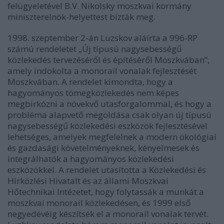
felügyeletével B.V. Nikolsky moszkvai kormány
miniszterelnök-helyettest bízták meg.
1998. szeptember 2-án Luzskov aláírta a 996-RP
számú rendeletet „Új típusú nagysebességű
közlekedés tervezéséről és építéséről Moszkvában”,
amely indokolta a monorail vonalak fejlesztését
Moszkvában. A rendelet kimondta, hogy a
hagyományos tömegközlekedés nem képes
megbirkózni a növekvő utasforgalommal, és hogy a
probléma alapvető megoldása csak olyan új típusú
nagysebességű közlekedési eszközök fejlesztésével
lehetséges, amelyek megfelelnek a modern ökológiai
és gazdasági követelményeknek, kényelmesek és
integrálhatók a hagyományos közlekedési
eszközökkel. A rendelet utasította a Közlekedési és
Hírközlési Hivatalt és az állami Moszkvai
Hőtechnikai Intézetet, hogy folytassák a munkát a
moszkvai monorail közlekedésen, és 1999 első
negyedévéig készítsék el a monorail vonalak tervét.