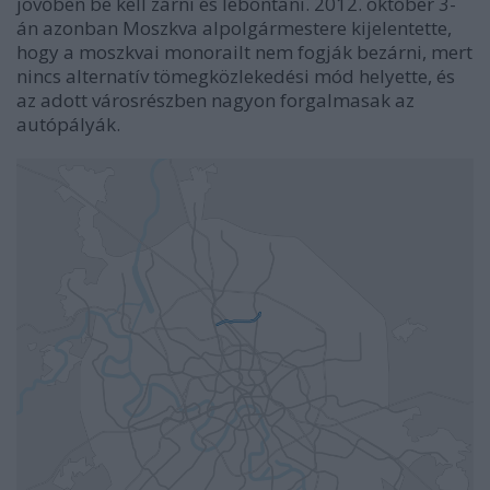
jövőben be kell zárni és lebontani. 2012. október 3-
án azonban Moszkva alpolgármestere kijelentette,
hogy a moszkvai monorailt nem fogják bezárni, mert
nincs alternatív tömegközlekedési mód helyette, és
az adott városrészben nagyon forgalmasak az
autópályák.