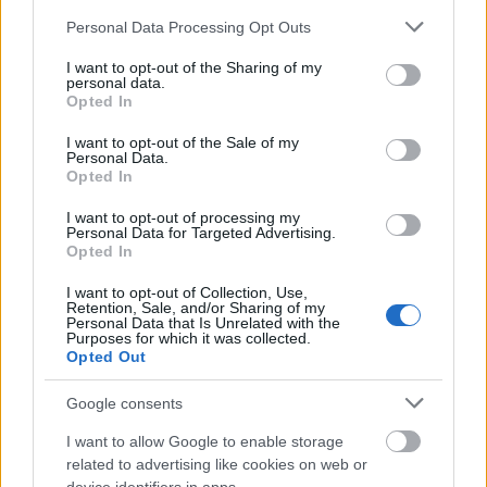
Please note that this website/app uses one or more Google
Personal Data Processing Opt Outs
A monorail vonal irányítása automatikusan
services and may gather and store information including but
elvégezhető a Bauman vasútállomáson található
not limited to your visit or usage behaviour. You may click to
I want to opt-out of the Sharing of my
számítógépes vezérlőteremből. Emellett minden
personal data.
grant or deny consent to Google and its third-party tags to
Opted In
állomáson vannak állomásirányító szobák, így a
use your data for below specified purposes in below Google
járműparkot távolról is irányítani lehet az
consent section.
I want to opt-out of the Sale of my
állomásról. A monorail vonatok félautomata
Personal Data.
üzemmódban működtek, ahol az elektronikus
Opted In
rendszer irányította a vonatokat. Volt egy kézi
I want to opt-out of processing my
üzemmód is, amelyben a járműtelepen lévő kezelő
Personal Data for Targeted Advertising.
irányította a vonatokat. A monorailt hét alállomás
Opted In
látta el árammal, egy-egy jutott minden állomáshoz
I want to opt-out of Collection, Use,
és egy a járműtelephez.
Retention, Sale, and/or Sharing of my
Personal Data that Is Unrelated with the
Purposes for which it was collected.
Opted Out
Google consents
I want to allow Google to enable storage
related to advertising like cookies on web or