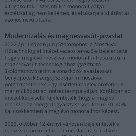
kifogásolták – szerintük a monorail pálya
esztétikailag nem kellemes, és eltakarja a kilátást az
azonos nevű utcára.
Modernizálás és mágnesvasút-javaslat
2022 áprilisában Jurij Szolomonov, a Moszkvai
Hőtechnológiai Intézet vezető tervezője bejelentette,
hogy a meglévő moszkvai monorail-infrastruktúra
mágnesvasút-technológiához igazítható.
Szolomonov szerint a vonatkozó javaslatokat
benyújtották Szergej Szobjanin moszkvai
polgármesternek. Egy kísérleti maglev prototípus
már működött az intézet tesztpályáján. Korábban az
intézet képviselői kijelentették, hogy a maglev
rendszer az energiafogyasztást körülbelül 30–40%-
kal csökkentheti a meglévő monorailhoz képest.
2023. október 12-én nyilvánosan bejelentették a
moszkvai monorail modernizálására vonatkozó