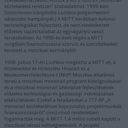
közlekedési rendszer” szabadalmat. 1999-ben
Szolomonov irányította Luzskov polgármesteri
választási kampányát.) A MITT korábban katonai
technológiákat fejlesztett, de nem rendelkezett
előzetes tapasztalattal az egyvágányú vasút
tervezésében. Az 1990-es évek végén a MITT
sürgősen finanszírozásra szorult, és szerződéseket
keresett a moszkvai kormánytól.
1998. július 17-én Luzhkov megbízta a MITT-et, a
Közlekedési és Hírközlési Hivatalt és a
Moskomarchitechtura-t (NIiPI Moszkva általános
terve) a moszkvai monorail program kidolgozásával
és a moszkvai monorail útvonalak fejlesztésének
előzetes technológiai és gazdasági indoklásának
elkészítésével. Ezeket a feladatokat a 777-RP „A
monorail közlekedéssel kapcsolatos projektmunkák
finanszírozásáról” című rövid rendeletben
fogalmazták meg. A MITT 1,4 millió rubelt kapott a
moszkvai városi költségvetésből. A projekt