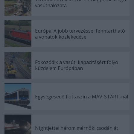
vasúthálózata
Európa: A jobb tervezéssel fenntartható
a vonatok közlekedése
Fokozódik a vasúti kapacitásért folyó
küzdelem Európában
Egységesedő flottaszín a MÁV-START-nál
Nightjettel három mérnöki csodán át