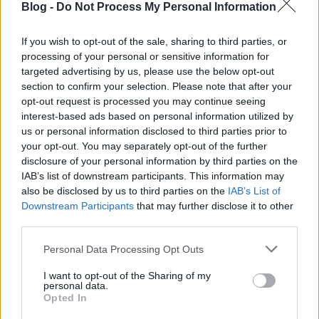
közlekedési miniszter a megállapodás decemberi
Blog -
Do Not Process My Personal Information
megerősítésekor.
If you wish to opt-out of the sale, sharing to third parties, or
Tervezett fejlesztések
processing of your personal or sensitive information for
targeted advertising by us, please use the below opt-out
Az eltérő nemzeti adózási követelmények és az egyes
section to confirm your selection. Please note that after your
fuvarozók informatikai rendszereinek képességei
opt-out request is processed you may continue seeing
miatt minden egyes üzemeltető számára külön
interest-based ads based on personal information utilized by
jegyet kell vásárolni, és ezek nem alkotnak egységes
us or personal information disclosed to third parties prior to
szállítási szerződést. Jelenleg folynak a munkálatok
your opt-out. You may separately opt-out of the further
egy egyszerűbb jegyértékesítési rendszer
disclosure of your personal information by third parties on the
bevezetésére 2025 első negyedévében.
IAB’s list of downstream participants. This information may
also be disclosed by us to third parties on the
IAB’s List of
Downstream Participants
that may further disclose it to other
A lett motorvonat (Fotók: B: Vivi)
third parties.
A 2025. január 6-án bevezetett menetrend szerint a
Please note that this website/app uses one or more Google
Personal Data Processing Opt Outs
teljes menetidő Tallinn és Vilnius között mintegy 10
services and may gather and store information including but
és fél óra, de remélhetőleg az észtországi
not limited to your visit or usage behaviour. You may click to
I want to opt-out of the Sharing of my
personal data.
infrastruktúra-javítások befejezésével ez egy órával
grant or deny consent to Google and its third-party tags to
Opted In
csökkenhet. A tervek szerint a jövőben az egyik
use your data for below specified purposes in below Google