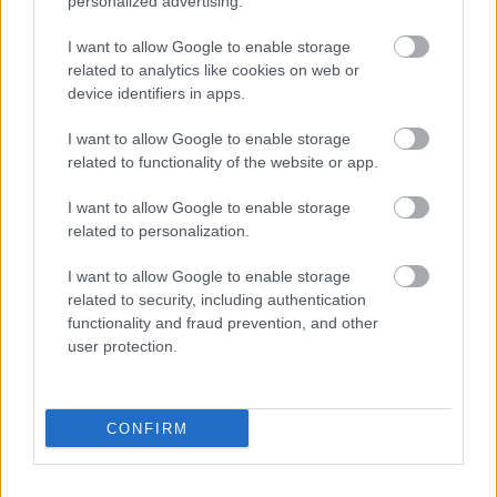
personalized advertising.
I want to allow Google to enable storage
related to analytics like cookies on web or
device identifiers in apps.
I want to allow Google to enable storage
related to functionality of the website or app.
I want to allow Google to enable storage
related to personalization.
I want to allow Google to enable storage
related to security, including authentication
functionality and fraud prevention, and other
Az épülő normál nyomtávolságú Rail Baltica
user protection.
vasútvonal (kép forrása:
www.lrt.lt
)
Ha elkészül, a tervek szerint új éjszakai járatok is
indulnak majd Európában, olyan izgalmas
CONFIRM
útvonalakon, mint a Bécs-Tallin vagy a Berlin-Tallin
közvetlen összeköttetések!