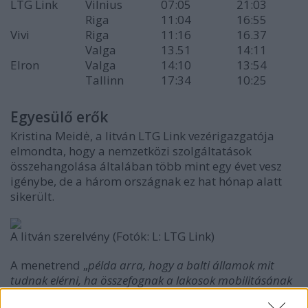
LTG Link
Vilnius
07:05
21:03
Riga
11:04
16:55
Vivi
Riga
11:16
16.37
Valga
13.51
14:11
Elron
Valga
14:10
13:54
Tallinn
17:34
10:25
Egyesülő erők
Kristina Meidė, a litván LTG Link vezérigazgatója
elmondta, hogy a nemzetközi szolgáltatások
összehangolása általában több mint egy évet vesz
igénybe, de a három országnak ez hat hónap alatt
sikerült.
A litván szerelvény (Fotók: L: LTG Link)
A menetrend „
példa arra, hogy a balti államok mit
tudnak elérni, ha összefognak a lakosok mobilitásának
javítása érdekében
” - mondta Kaspars Briškens lett