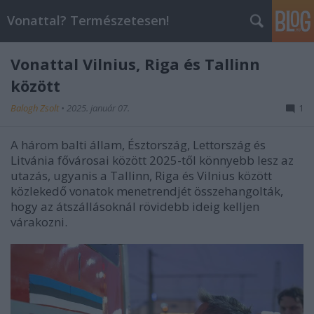
Vonattal? Természetesen!
Vonattal Vilnius, Riga és Tallinn
között
Balogh Zsolt
•
2025. január 07.
1
A három balti állam, Észtország, Lettország és
Litvánia fővárosai között 2025-től könnyebb lesz az
utazás, ugyanis a Tallinn, Riga és Vilnius között
közlekedő vonatok menetrendjét összehangolták,
hogy az átszállásoknál rövidebb ideig kelljen
várakozni.