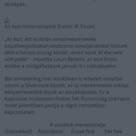
térképen.
Az észt motorvonatok (Fotók: B: Elron)
„
Az észt, lett és litván vonatmenetrendek
összehangolásával rendszeres vonatjáratokat hozunk
létre e három ország között, amire közel 30 éve nem
volt példa
” - mondta Lauri Betlem, az észt Elron
elnöke a szolgáltatások január 6-i indulásakor.
Bár elméletileg már korábban is lehetett vonattal
utazni a fővárosok között, az új menetrendek sokkal
kényelmesebbé teszik az átszállásokat. Ez a
kapcsolat különösen fontos Dél-Észtország számára,
mivel jelentősen javítja a régió nemzetközi
kapcsolatait.
A vonatok menetrendje
Üzemeltető
Állomások
Észak felé
Dél felé