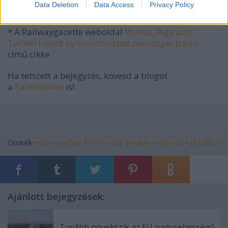
Data Deletion
Data Access
Privacy Policy
Forrás
* A Railwaygazette weboldal
Vilnius, Riga and
Tallinn linked by co-ordinated passenger trains
című cikke
Ha tetszett a bejegyzés, kövesd a blogot
a
Facebookon
is!
Címkék:
index
európa
észtország
litvánia
lettorszá
rail baltica
Ajánlott bejegyzések:
Tovább növekszik az EU nagysebességű