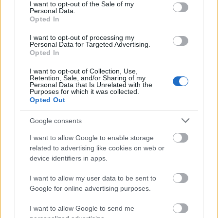
átszállás is megszűnhet.
consent section.
I want to opt-out of the Sale of my
Personal Data.
Opted In
Raitis Nešpors, a lett Vivi elnöke elmondta, hogy
mindhárom üzemeltető közös célt követ a balti
I want to opt-out of processing my
államok közötti összeköttetés javítása érdekében, és
Personal Data for Targeted Advertising.
„
az államok közötti mobilitás előmozdítása érdekében
Opted In
megkezdett munkát folytatni fogják
”.
I want to opt-out of Collection, Use,
Retention, Sale, and/or Sharing of my
Personal Data that Is Unrelated with the
A Rail Baltica
Purposes for which it was collected.
Opted Out
A vasúti közlekedésben az igazi változást a
közeljövőben elkészülő Rail Baltica projekt jelenti
Google consents
majd. Ennek során Varsóból Rigába vezet majd egy
normál nyomtávolságú vasútvonal, egy leágazással
I want to allow Google to enable storage
Vilnius felé. Rigából pedig tovább Tallinba vezetnek
related to advertising like cookies on web or
majd a sínek, majd onnan a távoli jövőben egészen
device identifiers in apps.
Helsinkiig lehet normál nyomtávolságon utazni.
Addig azonban maradnak még az átszállások a
I want to allow my user data to be sent to
széles nyomtávolságú hálózatok között.
Google for online advertising purposes.
I want to allow Google to send me