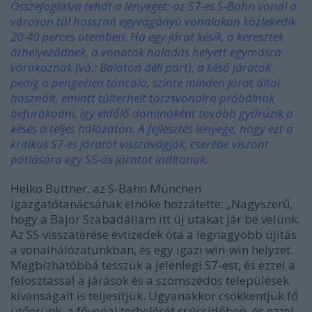
Összefoglalva tehát a lényeget: az S7-es S-Bahn vonal a
városon túl hosszan egyvágányú vonalakon közlekedik
20-40 perces ütemben. Ha egy járat késik, a keresztek
áthelyeződnek, a vonatok haladás helyett egymásra
várakoznak (vö.: Balaton déli part), a késő járatok
pedig a pengeélen táncoló, szinte minden járat által
használt, emiatt túlterhelt törzsvonalra próbálnak
befurakodni, így eldőlő dominóként tovább gyűrűzik a
késés a teljes hálózaton. A fejlesztés lényege, hogy ezt a
kritikus S7-es járatot visszavágják, cserébe viszont
pótlására egy S5-ös járatot indítanak.
Heiko Büttner, az S-Bahn München
igazgatótanácsának elnöke hozzátette: „Nagyszerű,
hogy a Bajor Szabadállam itt új utakat jár be velünk.
Az S5 visszatérése évtizedek óta a legnagyobb újítás
a vonalhálózatunkban, és egy igazi win-win helyzet.
Megbízhatóbbá tesszük a jelenlegi S7-est, és ezzel a
felosztással a járások és a szomszédos települések
kívánságait is teljesítjük. Ugyanakkor csökkentjük fő
ütőerünk, a fővonal terhelését csúcsidőben, és ezzel