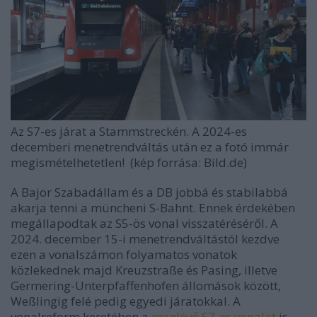
Az S7-es járat a Stammstreckén. A 2024-es
decemberi menetrendváltás után ez a fotó immár
megismételhetetlen! (kép forrása: Bild.de)
A Bajor Szabadállam és a DB jobbá és stabilabbá
akarja tenni a müncheni S-Bahnt. Ennek érdekében
megállapodtak az S5-ös vonal visszatéréséről. A
2024. december 15-i menetrendváltástól kezdve
ezen a vonalszámon folyamatos vonatok
közlekednek majd Kreuzstraße és Pasing, illetve
Germering-Unterpfaffenhofen állomások között,
Weßlingig felé pedig egyedi járatokkal. A
vonalreform keretében a
meglévő S7-es vonalat
is