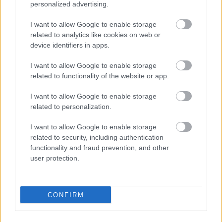
personalized advertising.
Az S7-es vonal a 2024-es decemberi
I want to allow Google to enable storage
menetrendváltás után már nem a fővonalon
related to analytics like cookies on web or
keresztül, hanem csak Wolfratshausen és a
device identifiers in apps.
müncheni főpályaudvar között közlekedik, ahová a
I want to allow Google to enable storage
36-os vágányra a föld felett érkezik. A Hackerbrücke
related to functionality of the website or app.
megállóhelyet tehát nem tudja majd kiszolgálni. Az
utasok a Donnersbergerbrücke állomáson
I want to allow Google to enable storage
ugyanazon a peronon kényelmesen átszállhatnak a
related to personalization.
többi S-Bahn vonalra. Emellett a jelenlegi S7-es az
összes vonal közül a legjobb összeköttetésben van a
I want to allow Google to enable storage
metróval: Az átszállások Obersendlingben (U3), a
related to security, including authentication
Harrasnál (U6) és a Heimeranplatznál (U4 + U5)
functionality and fraud prevention, and other
lehetségesek. „A jelenlegi S7-esnél már kisebb
user protection.
késések is megzavarhatják a finoman
kiegyensúlyozott menetrendet az egyvágányú
szakaszokon, ami gyorsan kihathat az egész vonalra
CONFIRM
és a fővonalra. Az új felosztással ezek a
következményes hatások csökkenthetők. Mivel a
jövőbeni S7-es a főpályaudvaron fog végződni, a