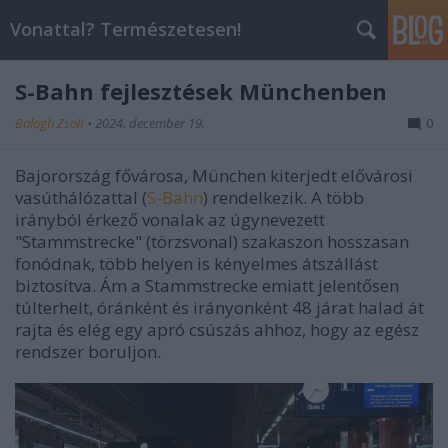
Vonattal? Természetesen!
S-Bahn fejlesztések Münchenben
Balogh Zsolt
•
2024. december 19.
0
Bajorország fővárosa, München kiterjedt elővárosi
vasúthálózattal (
S-Bahn
) rendelkezik. A több
irányból érkező vonalak az úgynevezett
"Stammstrecke" (törzsvonal) szakaszon hosszasan
fonódnak, több helyen is kényelmes átszállást
biztosítva. Ám a Stammstrecke emiatt jelentősen
túlterhelt, óránként és irányonként 48 járat halad át
rajta és elég egy apró csúszás ahhoz, hogy az egész
rendszer boruljon.