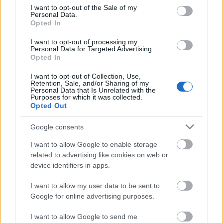
consent section.
I want to opt-out of the Sale of my
Bahn-vonal negyedével több utazást tesz lehetővé,
Personal Data.
mint eddig. Ez megerősíti a belvárosi kelet-nyugati
Opted In
tengelyt, és figyelembe veszi a Pasing, Laim és
Hirschgarten pályaudvarok körüli dinamikus
I want to opt-out of processing my
Personal Data for Targeted Advertising.
lakóövezet-fejlesztést is.
Opted In
I want to opt-out of Collection, Use,
Retention, Sale, and/or Sharing of my
Personal Data that Is Unrelated with the
Purposes for which it was collected.
Opted Out
Google consents
I want to allow Google to enable storage
related to advertising like cookies on web or
device identifiers in apps.
I want to allow my user data to be sent to
Google for online advertising purposes.
I want to allow Google to send me