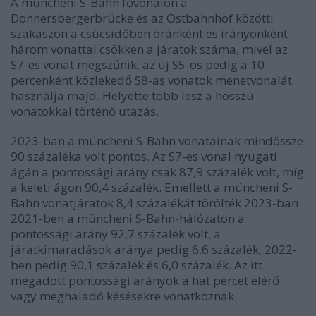
A müncheni S-Bahn fővonalon a
Donnersbergerbrücke és az Ostbahnhof közötti
szakaszon a csúcsidőben óránként és irányonként
három vonattal csökken a járatok száma, mivel az
S7-es vonat megszűnik, az új S5-ös pedig a 10
percenként közlekedő S8-as vonatok menetvonalát
használja majd. Helyette több lesz a hosszú
vonatokkal történő utazás.
2023-ban a müncheni S-Bahn vonatainak mindössze
90 százaléka volt pontos. Az S7-es vonal nyugati
ágán a pontossági arány csak 87,9 százalék volt, míg
a keleti ágon 90,4 százalék. Emellett a müncheni S-
Bahn vonatjáratok 8,4 százalékát törölték 2023-ban.
2021-ben a müncheni S-Bahn-hálózaton a
pontossági arány 92,7 százalék volt, a
járatkimaradások aránya pedig 6,6 százalék, 2022-
ben pedig 90,1 százalék és 6,0 százalék. Az itt
megadott pontossági arányok a hat percet elérő
vagy meghaladó késésekre vonatkoznak.