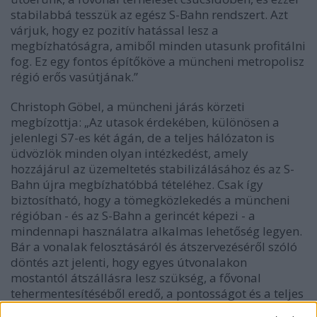
stabilabbá tesszük az egész S-Bahn rendszert. Azt
várjuk, hogy ez pozitív hatással lesz a
megbízhatóságra, amiből minden utasunk profitálni
fog. Ez egy fontos építőköve a müncheni metropolisz
régió erős vasútjának.”
Christoph Göbel, a müncheni járás körzeti
megbízottja: „Az utasok érdekében, különösen a
jelenlegi S7-es két ágán, de a teljes hálózaton is
üdvözlök minden olyan intézkedést, amely
hozzájárul az üzemeltetés stabilizálásához és az S-
Bahn újra megbízhatóbbá tételéhez. Csak így
biztosítható, hogy a tömegközlekedés a müncheni
régióban - és az S-Bahn a gerincét képezi - a
mindennapi használatra alkalmas lehetőség legyen.
Bár a vonalak felosztásáról és átszervezéséről szóló
döntés azt jelenti, hogy egyes útvonalakon
mostantól átszállásra lesz szükség, a fővonal
tehermentesítéséből eredő, a pontosságot és a teljes
rendszer stabilitását érintő előnyök véleményem