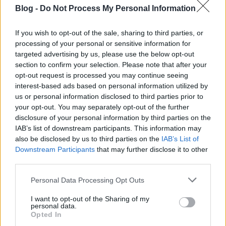
szerint egyértelműen felülmúlják ezt.”.
Blog -
Do Not Process My Personal Information
Josef Niedermaier, Bad Tölz-Wolfratshausen kerületi
If you wish to opt-out of the sale, sharing to third parties, or
ügyintézője: „Az S7-es megbízhatóságának hiánya az
processing of your personal or sensitive information for
elmúlt évek számos késése és járatkimaradása miatt
targeted advertising by us, please use the below opt-out
a kerületünk utasai számára komoly bosszúsággá
section to confirm your selection. Please note that after your
vált. Ezért nagyon üdvözöljük az S7-es járatot érintő
opt-out request is processed you may continue seeing
változásokat, és reméljük, hogy a járatok egésze
interest-based ads based on personal information utilized by
ismét stabilabbá és vonzóbbá válik. Szeretném
us or personal information disclosed to third parties prior to
megköszönni a Bajor Szabadállamnak és a
your opt-out. You may separately opt-out of the further
vasúttársaságnak, hogy figyelembe vették a régióból
disclosure of your personal information by third parties on the
érkező javaslatokat, és azokat pragmatikusan és
IAB’s list of downstream participants. This information may
gyorsan megvalósították.”
also be disclosed by us to third parties on the
IAB’s List of
Downstream Participants
that may further disclose it to other
Az S5-ös vonal 2024 december közepétől összeköti a
third parties.
Kreuzstraße-t Pasinggel, és a hálózati térképen
Please note that this website/app uses one or more Google
benzinkékkel van jelölve. Hétköznapokon a reggeli és
Personal Data Processing Opt Outs
services and may gather and store information including but
délutáni csúcsidőben meghosszabbítják Germering-
not limited to your visit or usage behaviour. You may click to
I want to opt-out of the Sharing of my
Unterpfaffenhofen és Weßling felé, és az S8-as
personal data.
grant or deny consent to Google and its third-party tags to
vonatokkal együtt tízperces intervallumot biztosít a
Opted In
use your data for below specified purposes in below Google
szokásos menetidőben. Pasingben ez az ötödik S-