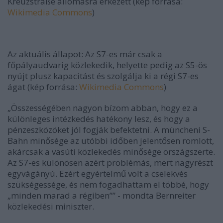
Kreuzstraße állomásra érkezett (kép forrása:
Wikimedia Commons
)
Az aktuális állapot: Az S7-es már csak a
főpályaudvarig közlekedik, helyette pedig az S5-ös
nyújt plusz kapacitást és szolgálja ki a régi S7-es
ágat (kép forrása:
Wikimedia Commons
)
„Összességében nagyon bízom abban, hogy ez a
különleges intézkedés hatékony lesz, és hogy a
pénzeszközöket jól fogják befektetni. A müncheni S-
Bahn minősége az utóbbi időben jelentősen romlott,
akárcsak a vasúti közlekedés minősége országszerte.
Az S7-es különösen azért problémás, mert nagyrészt
egyvágányú. Ezért egyértelmű volt a cselekvés
szükségessége, és nem fogadhattam el többé, hogy
„minden marad a régiben”” - mondta Bernreiter
közlekedési miniszter.