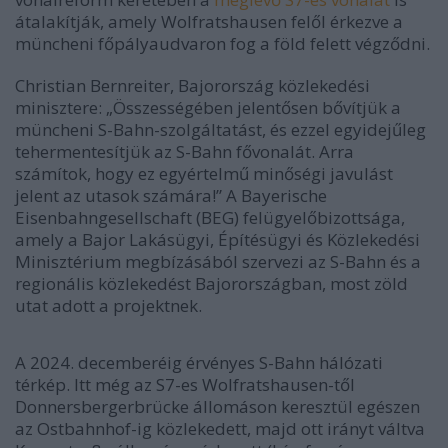
átalakítják, amely Wolfratshausen felől érkezve a
müncheni főpályaudvaron fog a föld felett végződni.
Christian Bernreiter, Bajorország közlekedési
minisztere: „Összességében jelentősen bővítjük a
müncheni S-Bahn-szolgáltatást, és ezzel egyidejűleg
tehermentesítjük az S-Bahn fővonalát. Arra
számítok, hogy ez egyértelmű minőségi javulást
jelent az utasok számára!” A Bayerische
Eisenbahngesellschaft (BEG) felügyelőbizottsága,
amely a Bajor Lakásügyi, Építésügyi és Közlekedési
Minisztérium megbízásából szervezi az S-Bahn és a
regionális közlekedést Bajorországban, most zöld
utat adott a projektnek.
A 2024. decemberéig érvényes S-Bahn hálózati
térkép. Itt még az S7-es Wolfratshausen-től
Donnersbergerbrücke állomáson keresztül egészen
az Ostbahnhof-ig közlekedett, majd ott irányt váltva