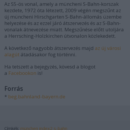
Az S5-ös vonal, amely a müncheni S-Bahn-korszak
kezdete, 1972 óta létezett, 2009 végén megszűnt az
új müncheni Hirschgarten S-Bahn-állomás üzembe
helyezése és az ezzel járó átszervezés és az S-Bahn-
vonalak átnevezése miatt. Megszűnése előtt utoljára
a Herrsching-Holzkirchen útvonalon közlekedett.
A következő nagyobb átszervezés majd
az új városi
alagút
átadásakor fog történni.
Ha tetszett a bejegyzés, kövesd a blogot
a
Facebookon
is!
Forrás
*
beg.bahnland-bayern.de
Címkék:
münchen
index2
s-bahn