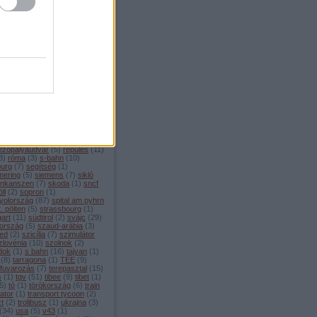
ellékvonal
(
1
)
menetrend
(
4
)
edes
(
1
)
metró
(
14
)
mexikó
ilánó
(
7
)
mittenwald
(
3
)
enwaldbahn
(
8
)
modellvasút
moldova
(
1
)
monaco
(
1
)
rvonat
(
2
)
mozdony
(
4
)
chen
(
80
)
múzeum
(
46
)
sebességű vasút
(
208
)
nápoly
émetország
(
108
)
nightjet
(
4
)
berg
(
11
)
nyomtáv
(
3
)
öbb
(
46
)
zország
(
100
)
oroszország
(
4
)
o
(
3
)
palermo
(
2
)
párizs
(
22
)
ng
(
1
)
pendolino
(
2
)
plzeň
(
3
)
che
(
3
)
portugália
(
5
)
pozsony
rága
(
11
)
puchberg
(
7
)
railjet
rail baltica
(
1
)
regionalzug
(
15
)
ám
(
1
)
rekordok
(
5
)
ezőpályaudvar
(
5
)
repülés
(
11
)
3
)
róma
(
3
)
s-bahn
(
10
)
burg
(
7
)
segítség
(
1
)
ering
(
5
)
siemens
(
7
)
sikló
inkanszen
(
7
)
skoda
(
1
)
sncf
ll
(
2
)
sopron
(
1
)
yolország
(
87
)
spital am pyhrn
t. pölten
(
5
)
strassbourg
(
1
)
gart
(
11
)
südtirol
(
2
)
svájc
(
29
)
ország
(
5
)
szaud-arábia
(
3
)
ed
(
2
)
szicília
(
7
)
szimulátor
zlovénia
(
10
)
szolnok
(
2
)
dok
(
1
)
s bahn
(
16
)
tajvan
(
1
)
(
8
)
tarragona
(
1
)
TEE
(
9
)
rfuvarozás
(
7
)
terepasztal
(
15
)
s
(
1
)
tgv
(
51
)
tibee
(
9
)
tibet
(
1
)
5
)
tó
(
1
)
törökország
(
6
)
train
ator
(
1
)
transport tycoon
(
2
)
zt
(
2
)
trolibusz
(
1
)
ukrajna
(
3
)
(
34
)
usa
(
5
)
v43
(
1
)