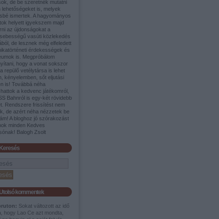
sok, de be szeretnék mutatni
 lehetőségeket is, melyek
sbé ismertek. A hagyományos
tok helyett igyekszem majd
rni az újdonságokat a
sebességű vasúti közlekedés
ából, de lesznek még elfeledett
nikatörténeti érdekességek és
umok is. Megpróbálom
yítani, hogy a vonat sokszor
a repülő vetélytársa is lehet
, kényelemben, sőt eljutási
en is! Továbbá néha
shattok a kedvenc játékomról,
SS Bahnról is egy-két rövidebb
t. Rendszere frissítést nem
ek, de azért néha nézzetek be
ám! A bloghoz jó szórakozást
nok minden Kedves
sónak! Balogh Zsolt
Keresés
Utolsó kommentek
pruton:
Sokat változott az idő
a, hogy Lao Ce azt mondta,