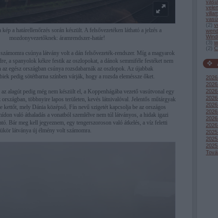
vasú
vele
villa
vasú
(
2
)
v
kép a határellenőrzés során készült. A felsővezetéken látható a jelzés a
wend
Wind
mozdonyvezetőknek: áramrendszer-határ!
(
3
)
w
(
2
)
C
 számomra csúnya látvány volt a dán felsővezeték-rendszer. Míg a magyarok
dre, a spanyolok kékre festik az oszlopokat, a dánok semmiféle festéket nem
n az egész országban csúnya rozsdabarnák az oszlopok. Az újabbak
biek pedig sötétbarna színben várják, hogy a rozsda eleméssze őket.
2026
2026 
2026 
 az alagút pedig még nem készült el, a Koppenhágába vezető vasútvonal egy
2026
z országban, többnyire lapos területen, kevés látnivalóval. Jelentős műtárgyak
2026 
e kettőt, mely Dánia középső, Fín nevű szigetét kapcsolja be az országos
2026
hídon való áthaladás a vonatból szemlélve nem túl látványos, a hidak igazi
2026
ató. Bár meg kell jegyeznem, egy tengerszoroson való átkelés, a víz feletti
2026
ztükör látványa új élmény volt számomra.
2025
2025
2025
Tová