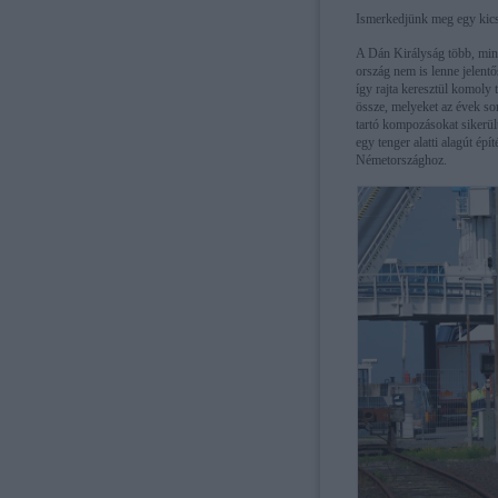
Ismerkedjünk meg egy kicsi
A Dán Királyság több, mint
ország nem is lenne jelen
így rajta keresztül komoly 
össze, melyeket az évek so
tartó kompozásokat sikerül
egy tenger alatti alagút é
Németországhoz.