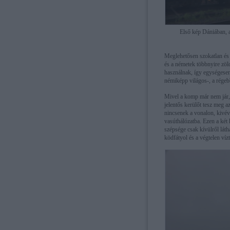
Első kép Dániában, a 
Meglehetősen szokatlan és
és a németek többnyire zöl
használnak, így egységese
némiképp világos-, a régeb
Mivel a komp már nem jár,
jelentős kerülőt tesz meg a
nincsenek a vonalon, kivév
vasúthálózatba. Ezen a két 
szépsége csak kívülről láth
ködfátyol és a végtelen ví