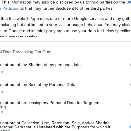
. This information may also be disclosed by us to third parties on the
IA
Ad
Participants
that may further disclose it to other third parties.
B
A 
 that this website/app uses one or more Google services and may gath
A 
c
including but not limited to your visit or usage behaviour. You may click 
M
 to Google and its third-party tags to use your data for below specifi
ka
M
ogle consent section.
B
A "Gumiorrú" utastere
l Data Processing Opt Outs
csak motorvonatokat használ, melyeket a vasúti szleng csak "Gumiorrúaknak"
100
hogy ezek a motorvonatok egymással csatolhatóak és a vezetőállást ilyenbkor
o opt-out of the Sharing of my personal data.
9euro
y a motorvonatok közt menet közben is át tudnak az utasok szállni, mindezt a
alagú
 csendben. Ehhez a trükkhöz viszont szükség van a zajszigetelő
In
állo
amer
ok elején és végén, ami egyedi megjelenést kölcsönöz a járműveknek, mikor
amtr
zabadon látható. Hasonló motorvonatok közlekednek Izraelben is, melyre a
(
6
)
a
o opt-out of the Sale of my Personal Data.
 nem jön a háború, talán vásárol is belőlük a magyarországi belföldi
aros
augs
In
(
4
)
a
(
1
)
á
usza városi vasúthálózatát megcéloztuk a tengert
Neumünster felé.
(
2
)
b
to opt-out of processing my Personal Data for Targeted
bales
Flensburgba vezető vasútvonal, melynek leglátványosabb pontja
ing.
barl
(
12
)
In
berc
ék össze az Északi- és a Balti tengert, melyen tengerjáró hajók is
(
4
)
b
(
2
)
b
t keresztező közutakat és vasutakat a víztükörhöz képest 40 méteres
o opt-out of Collection, Use, Retention, Sale, and/or Sharing
brazí
 Ezek a magashidak biztosítják, hogy a hajóforgalom és a szárazföldi
ersonal Data that Is Unrelated with the Purposes for which it
buda
lected.
a nélkül tudjon haladni.
chat