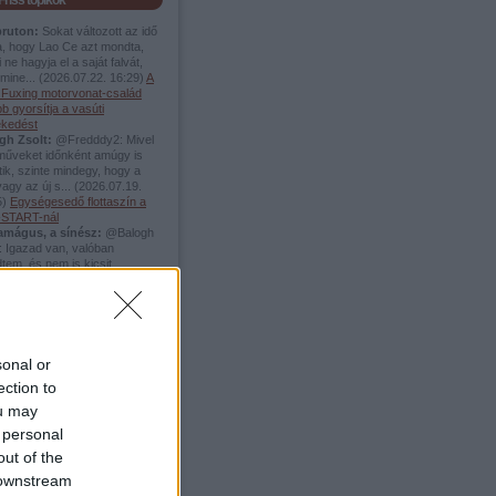
Friss topikok
pruton:
Sokat változott az idő
a, hogy Lao Ce azt mondta,
 ne hagyja el a saját falvát,
mine...
(
2026.07.22. 16:29
)
A
i Fuxing motorvonat-család
b gyorsítja a vasúti
ekedést
gh Zsolt:
@Fredddy2: Mivel
rműveket időnként amúgy is
tik, szinte mindegy, hogy a
vagy az új s...
(
2026.07.19.
5
)
Egységesedő flottaszín a
START-nál
amágus, a sínész:
@Balogh
: Igazad van, valóban
tem, és nem is kicsit.
zalapoztam, és valóban két
.
(
2026.06.04. 17:54
)
A
no Beach elveszett vágányai
ddy2:
@Balogh Zsolt: akkor
remény :)
(
2026.05.20. 13:38
)
gyenes villamosok elősegítik
sonal or
zlekedési módváltást
ection to
ellier-ben
amágus, a sínész:
+1
ou may
.05.19. 15:15
)
A
 personal
afonerbahn-on Schrunsba
out of the
 downstream
Top 5