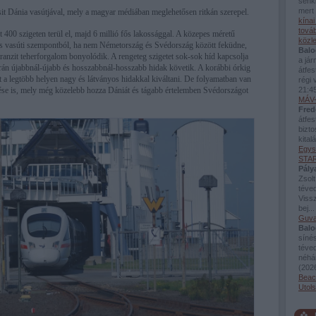
senki
mert 
t Dánia vasútjával, mely a magyar médiában meglehetősen ritkán szerepel.
kína
továb
 400 szigeten terül el, majd 6 millió fős lakossággal. A közepes méretű
közl
tős vasúti szempontból, ha nem Németország és Svédország között feküdne,
Balo
tranzit teherforgalom bonyolódik. A rengeteg szigetet sok-sok híd kapcsolja
a já
rán újabbnál-újabb és hosszabbnál-hosszabb hidak követik. A korábbi órkig
átfes
t a legtöbb helyen nagy és látványos hidakkal kiváltani. De folyamatban van
régi 
pítése is, mely még közelebb hozza Dániát és tágabb értelemben Svédországot
21:4
MÁV-
Fred
átfes
bizto
kital
Egys
STAR
Pály
Zsolt
téved
Viss
bej..
Guva
Balo
sínés
téve
néhán
(
2026
Beac
Utol