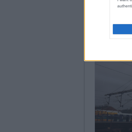
authenti
Tengerjáró halad át a
A csatornán való átkelés u
határt Flensburgnál, ahol a
után továbbindultunk, immár
német 15 kV 16,7 Hz után 
problémát nem okozott.