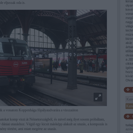
leírá
de eljussak oda is.
olyan
kevé
vona
megí
nagy
világ
tech
múze
bizon
akár 
árban
időb
olva
a JB
cikke
ígér
hozz
kívá
Olva
ik a vonatom Koppenhága főpályaudvarára a visszaúton
atokat komp viszi át Németországból, és mivel még ilyet sosem próbáltam,
y dániai utazáshoz. Végül egy kicsit másképp alakult az utazás, a kompozás is
tula
ény történt, ami miatt megérte az utazás.
azót