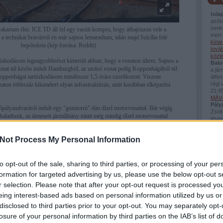
tula
azót
senki
 akartam élni: ICE TD áll fel egy vasúti kompra, hogy áthajózzon vele a
mert 
 a technikai bravúrról én már sajnos lemaradtam, talán majd Szícília felé
kína
bepótolom (kép forrása: Reddit)
továb
közl
tózkodásom legnagyobbrészt kimerült abban, hogy a vonaton ültem. Sajnos a
Balo
onat túl későn indult Hamburgból, az utolsó vonat pedig Koppenhágából túl
a já
 koppenhágai tartózkodásom mindössze 1,5 órára szorítkozott. Viszont
átfes
régi 
zaton többszáz kilométert olyan infrastruktúrán, amit korábban elképzelni
21:4
MÁV-
Pály
pályaudvaráról indult egy "gumiorrú" dán dízel motorvonattal. Bár végig
Zsolt
 haladtunk, az átmeneti járműhiány miatt még mindig dízel motorvonattal
téved
zötti kapcsolatot.
Viss
bej..
Not Process My Personal Information
Guva
Fred
van 
Az in
to opt-out of the sale, sharing to third parties, or processing of your per
a kö
formation for targeted advertising by us, please use the below opt-out s
Montp
Pály
r selection. Please note that after your opt-out request is processed y
(
2026
eing interest-based ads based on personal information utilized by us or
Mont
disclosed to third parties prior to your opt-out. You may separately opt-
losure of your personal information by third parties on the IAB’s list of