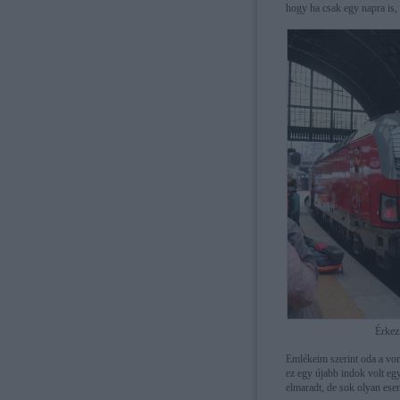
hogy ha csak egy napra is, 
Érkez
Emlékeim szerint oda a von
ez egy újabb indok volt eg
elmaradt, de sok olyan esem