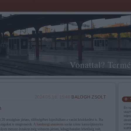
Vonattal? Termé
2024.05.18. 15:48
BALOGH ZSOLT
n
Én n
utaz
telje
 20 országban jártam, többségében kipróbáltam a vasúti közlekedést is. Ha
olva
szágokat is megismerek. A
hamburgi utazásom
során szinte karnyújtásnyira
vonat
külfö
 ilyen messze északon még sohasem jártam, kihagyhatatlan lehetőség volt,