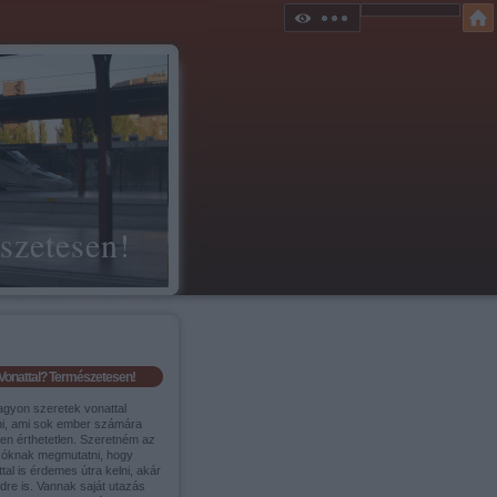
szetesen!
Vonattal? Természetesen!
agyon szeretek vonattal
ni, ami sok ember számára
sen érthetetlen. Szeretném az
sóknak megmutatni, hogy
tal is érdemes útra kelni, akár
ldre is. Vannak saját utazás