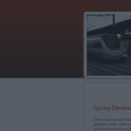
Egy nap Dániába
Életem során már több mint
alkalmam adódik, újabb or
kerültem Dániától és mivel