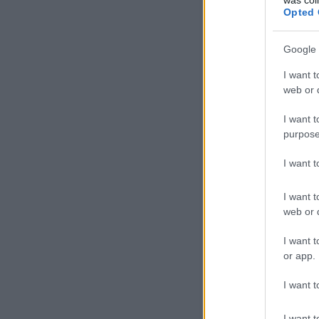
Opted 
Google 
I want t
web or d
I want t
purpose
I want 
I want t
web or d
I want t
or app.
A
Rendsburgi magashíd
I want t
A Rendsburgi magashídhoz 
magasság eléréséhez kilomé
vonalkifejtést is építettek.
I want t