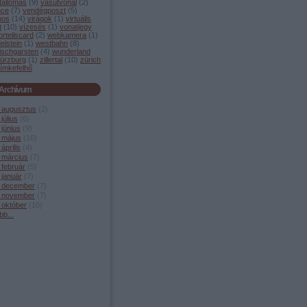
tállomás
(
9
)
vasútvonal
(
2
)
nce
(
7
)
vendégposzt
(
5
)
mos
(
14
)
virágok
(
1
)
virtuális
t
(
10
)
vízesés
(
1
)
vonatjegy
orteilscard
(
2
)
webkamera
(
1
)
elstein
(
1
)
westbahn
(
8
)
ischgarsten
(
4
)
wunderland
ürzburg
(
1
)
zillertal
(
10
)
zürich
ímkefelhő
Archívum
 augusztus
(
2
)
július
(
6
)
június
(
9
)
 május
(
16
)
április
(
4
)
 március
(
7
)
 február
(
5
)
 január
(
7
)
 december
(
7
)
 november
(
7
)
 október
(
10
)
bb
...