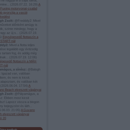
 ne hagyja el a saját falvát,
mine...
(
2026.07.22. 16:29
)
A
i Fuxing motorvonat-család
b gyorsítja a vasúti
ekedést
gh Zsolt:
@Fredddy2: Mivel
rműveket időnként amúgy is
tik, szinte mindegy, hogy a
vagy az új s...
(
2026.07.19.
5
)
Egységesedő flottaszín a
START-nál
ddy2:
Mivel a flotta teljes
tése legalább egy évtizedig
s tartani fog, és addig még
álnak...
(
2026.07.19. 12:06
)
égesedő flottaszín a MÁV-
T-nál
amágus, a sínész:
@Balogh
: Igazad van, valóban
tem, és nem is kicsit.
zalapoztam, és valóban két
.
(
2026.06.04. 17:54
)
A
no Beach elveszett vágányai
gh Zsolt:
@Pályamágus, a
z: Ebben most kicsit
dsz! Lapozz vissza a blogon
y bejegyzést és láth...
.06.03. 21:05
)
A Guvano
h elveszett vágányai
só 20