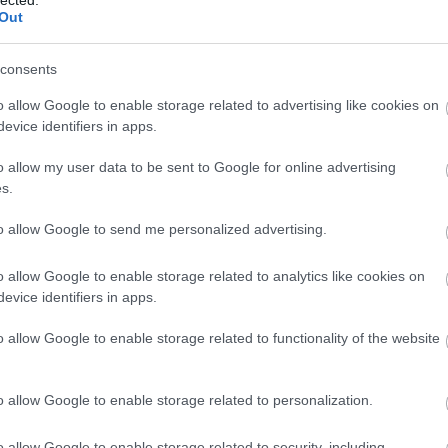
com
Out
cpk
(
alagú
(
6
)
d
desir
consents
egyi
elon
észt
o allow Google to enable storage related to advertising like cookies on
(
3
)
e
(
6
)
f
evice identifiers in apps.
fran
füss
geno
o allow my user data to be sent to Google for online advertising
gőz
(
9
)
h
s.
(
5
)
h
hs2
(
iho.h
to allow Google to send me personalized advertising.
india
inter
jbss
kana
o allow Google to enable storage related to analytics like cookies on
kará
kecs
evice identifiers in apps.
(
59
)
kisv
kont
(
4
)
k
o allow Google to enable storage related to functionality of the website
kufst
las 
 a vonatablakból. Egy nagyobb hurok után a sínpálya keresztezi a Kieli-
leng
csatornát
(
6
)
l
liss
o allow Google to enable storage related to personalization.
los a
tekintélyes hosszúságú emelkedőre is szükség volt, a vasút a szükséges
madr
tereken át emelkedik, a helyszűke miatt pedig egy hurok formájú
magl
mall
o allow Google to enable storage related to security, including