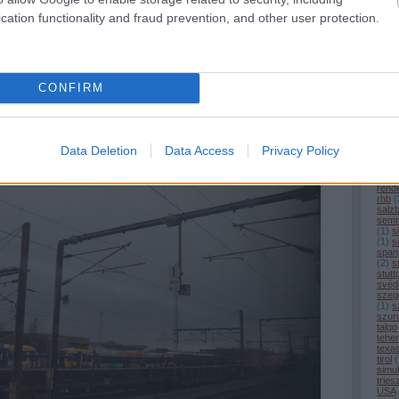
(
1
)
m
cation functionality and fraud prevention, and other user protection.
merc
(
1
)
m
 híd alatt én pedig felette keltem át a Kieli-csatornán (kép forrása:
Wikimedia
mitt
Commons
)
(
16
)
moto
mün
tán 70 km-en át haladtunk a többnyire sík tájon, míg el nem értük a német-dán
nagy
CONFIRM
 rendőrök elvégezték a szükséges útlevél-ellenőrzést is. Rövid tartózkodás
(
5
)
n
nürn
 a dán vasúthálózaton. A határátkelő egyúttal rendszerváltó állomás is, a
olas
a dán 25 kV 50 Hz következett, ám ez a dízel motorvonatnak semmiféle
ouig
peki
pors
Data Deletion
Data Access
Privacy Policy
(
1
)
p
(
21
)
rekl
rend
rhb
(
salz
semm
(
1
)
s
(
1
)
sö
span
(
2
)
s
stutt
svéd
szeg
(
1
)
s
szur
talgo
tehe
texa
tirol
(
simul
tries
USA