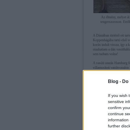
Az élmény, melyet át
tengerszoroson. Erről
A Dániában történő ott tar
Koppenhágába tartó első v
korán indult vissza, így a
utazhattam a dán vasútháló
sem tudtam volna!
A vasúti utazás Hamburg fő
villamosított vasútvonalon
szolgálják ki a két város kö
Blog -
Do 
If you wish 
sensitive in
confirm you
continue se
information 
further disc