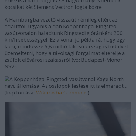
Érkezik a hamburgi EC! A hagyományos német IC
kocsikat két Siemens Vectron fogta közre
A Hamburgba vezető visszaút némileg eltért az
odaúttól, ugyanis a dán
Koppenhága-Ringsted-
vasútvonalon haladtunk Ringstedig óránként 200
km/h sebességgel. Ez a vonal jó példa rá, hogy egy
kicsi, mindössze 5,8 millió lakosú ország is tud ilyet
üzemeltetni, hogy a távolsági forgalmat elterelje a
zsúfolt elővárosi szakaszról (vö: Budapest-Monor
NSV).
A Koppenhága-Ringsted-vasútvonal
Køge North
nevű állomása. Az oszlopok festése itt is elmaradt...
(kép forrása:
Wikimedia Commons
)