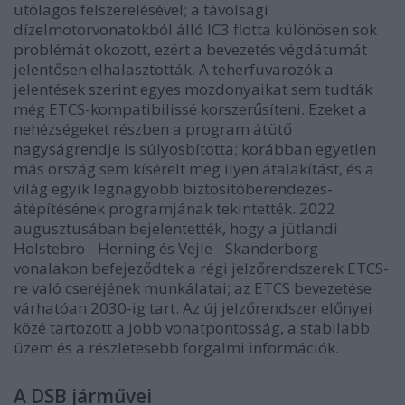
utólagos felszerelésével; a távolsági
dízelmotorvonatokból álló IC3 flotta különösen sok
problémát okozott, ezért a bevezetés végdátumát
jelentősen elhalasztották. A teherfuvarozók a
jelentések szerint egyes mozdonyaikat sem tudták
még ETCS-kompatibilissé korszerűsíteni. Ezeket a
nehézségeket részben a program átütő
nagyságrendje is súlyosbította; korábban egyetlen
más ország sem kísérelt meg ilyen átalakítást, és a
világ egyik legnagyobb biztosítóberendezés-
átépítésének programjának tekintették. 2022
augusztusában bejelentették, hogy a jütlandi
Holstebro - Herning és Vejle - Skanderborg
vonalakon befejeződtek a régi jelzőrendszerek ETCS-
re való cseréjének munkálatai; az ETCS bevezetése
várhatóan 2030-ig tart. Az új jelzőrendszer előnyei
közé tartozott a jobb vonatpontosság, a stabilabb
üzem és a részletesebb forgalmi információk.
A DSB járművei