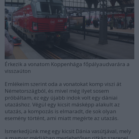
Érkezik a vonatom Koppenhága főpályaudvarára a
visszaúton
Emlékeim szerint oda a vonatokat komp viszi át
Németországból, és mivel még ilyet sosem
próbáltam, ez egy újabb indok volt egy dániai
utazáshoz. Végül egy kicsit másképp alakult az
utazás, a kompozás is elmaradt, de sok olyan
esemény történt, ami miatt megérte az utazás.
Ismerkedjünk meg egy kicsit Dánia vasútjával, mely
a magyar médiában meglehetősen ritkán szerepel.