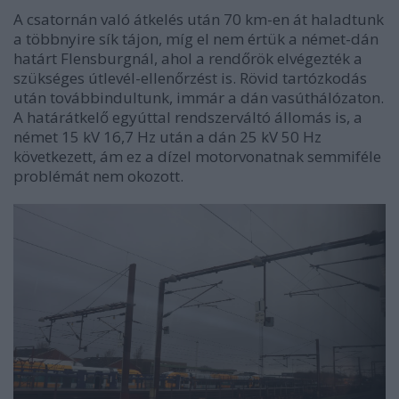
A csatornán való átkelés után 70 km-en át haladtunk
a többnyire sík tájon, míg el nem értük a német-dán
határt Flensburgnál, ahol a rendőrök elvégezték a
szükséges útlevél-ellenőrzést is. Rövid tartózkodás
után továbbindultunk, immár a dán vasúthálózaton.
A határátkelő egyúttal rendszerváltó állomás is, a
német 15 kV 16,7 Hz után a dán 25 kV 50 Hz
következett, ám ez a dízel motorvonatnak semmiféle
problémát nem okozott.