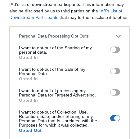
IAB’s list of downstream participants. This information may
also be disclosed by us to third parties on the
IAB’s List of
Downstream Participants
that may further disclose it to other
third parties.
Please note that this website/app uses one or more Google
Personal Data Processing Opt Outs
services and may gather and store information including but
not limited to your visit or usage behaviour. You may click to
I want to opt-out of the Sharing of my
personal data.
grant or deny consent to Google and its third-party tags to
Opted In
use your data for below specified purposes in below Google
Leszállás után az első percek Koppenhága
consent section.
I want to opt-out of the Sale of my
főpályaudvarán, az IC motorvonat hamarosan indul
Personal Data.
tovább, hogy kipihenje a hosszú utat egy
Opted In
tárolóvágányon
I want to opt-out of processing my
Personal Data for Targeted Advertising.
Opted In
I want to opt-out of Collection, Use,
Retention, Sale, and/or Sharing of my
Personal Data that Is Unrelated with the
Purposes for which it was collected.
Opted Out