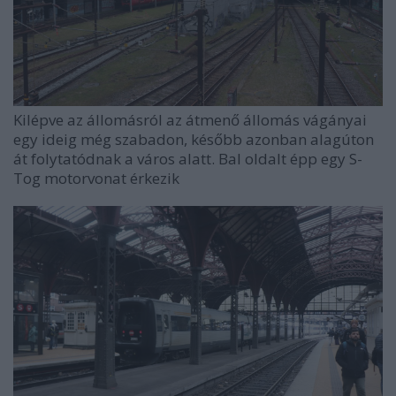
Kilépve az állomásról az átmenő állomás vágányai
egy ideig még szabadon, később azonban alagúton
át folytatódnak a város alatt. Bal oldalt épp egy S-
Tog motorvonat érkezik