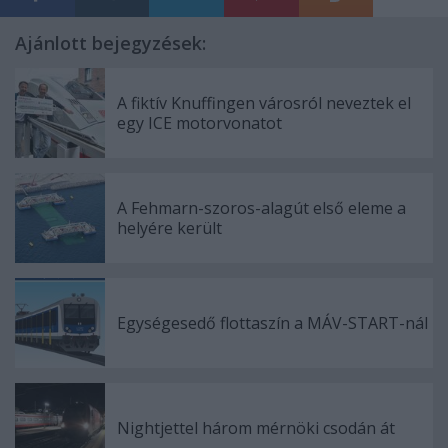
Ajánlott bejegyzések:
A fiktív Knuffingen városról neveztek el
egy ICE motorvonatot
A Fehmarn-szoros-alagút első eleme a
helyére került
Egységesedő flottaszín a MÁV-START-nál
Nightjettel három mérnöki csodán át