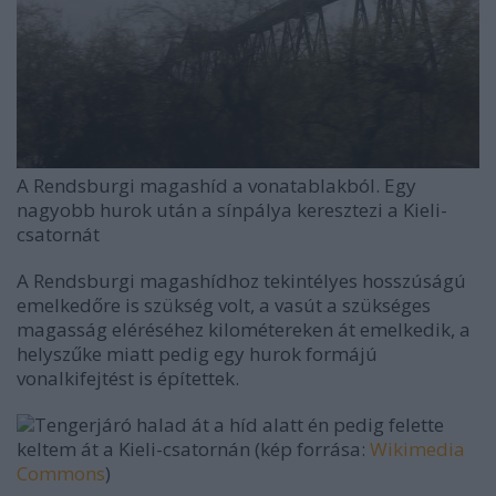
A
Rendsburgi magashíd a vonatablakból. Egy
nagyobb hurok után a sínpálya keresztezi a Kieli-
csatornát
A Rendsburgi magashídhoz tekintélyes hosszúságú
emelkedőre is szükség volt, a vasút a szükséges
magasság eléréséhez kilométereken át emelkedik, a
helyszűke miatt pedig egy hurok formájú
vonalkifejtést is építettek.
Tengerjáró halad át a híd alatt én pedig felette
keltem át a Kieli-csatornán (kép forrása:
Wikimedia
Commons
)