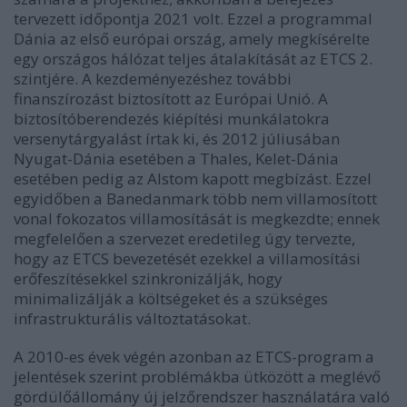
tervezett időpontja 2021 volt. Ezzel a programmal
Dánia az első európai ország, amely megkísérelte
egy országos hálózat teljes átalakítását az ETCS 2.
szintjére. A kezdeményezéshez további
finanszírozást biztosított az Európai Unió. A
biztosítóberendezés kiépítési munkálatokra
versenytárgyalást írtak ki, és 2012 júliusában
Nyugat-Dánia esetében a Thales, Kelet-Dánia
esetében pedig az Alstom kapott megbízást. Ezzel
egyidőben a Banedanmark több nem villamosított
vonal fokozatos villamosítását is megkezdte; ennek
megfelelően a szervezet eredetileg úgy tervezte,
hogy az ETCS bevezetését ezekkel a villamosítási
erőfeszítésekkel szinkronizálják, hogy
minimalizálják a költségeket és a szükséges
infrastrukturális változtatásokat.
A 2010-es évek végén azonban az ETCS-program a
jelentések szerint problémákba ütközött a meglévő
gördülőállomány új jelzőrendszer használatára való