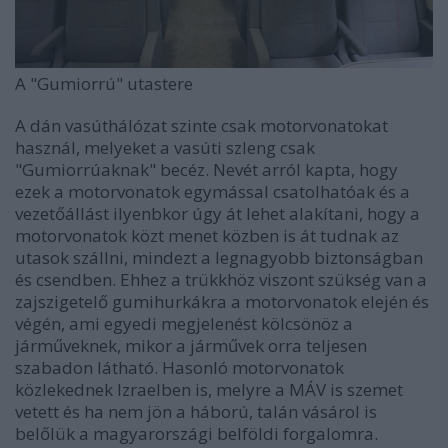
A "Gumiorrú" utastere
A dán vasúthálózat szinte csak motorvonatokat
használ, melyeket a vasúti szleng csak
"Gumiorrúaknak" becéz. Nevét arról kapta, hogy
ezek a motorvonatok egymással csatolhatóak és a
vezetőállást ilyenbkor úgy át lehet alakítani, hogy a
motorvonatok közt menet közben is át tudnak az
utasok szállni, mindezt a legnagyobb biztonságban
és csendben. Ehhez a trükkhöz viszont szükség van a
zajszigetelő gumihurkákra a motorvonatok elején és
végén, ami egyedi megjelenést kölcsönöz a
járműveknek, mikor a járművek orra teljesen
szabadon látható. Hasonló motorvonatok
közlekednek Izraelben is, melyre a MÁV is szemet
vetett és ha nem jön a háború, talán vásárol is
belőlük a magyarországi belföldi forgalomra.