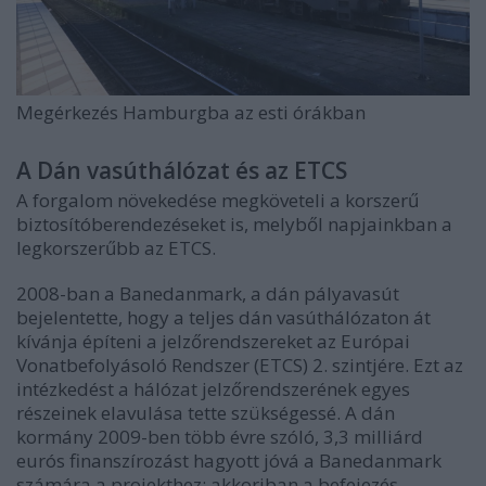
Megérkezés Hamburgba az esti órákban
A Dán vasúthálózat és az ETCS
A forgalom növekedése megköveteli a korszerű
biztosítóberendezéseket is, melyből napjainkban a
legkorszerűbb az ETCS.
2008-ban a Banedanmark, a dán pályavasút
bejelentette, hogy a teljes dán vasúthálózaton át
kívánja építeni a jelzőrendszereket az Európai
Vonatbefolyásoló Rendszer (ETCS) 2. szintjére. Ezt az
intézkedést a hálózat jelzőrendszerének egyes
részeinek elavulása tette szükségessé. A dán
kormány 2009-ben több évre szóló, 3,3 milliárd
eurós finanszírozást hagyott jóvá a Banedanmark
számára a projekthez; akkoriban a befejezés