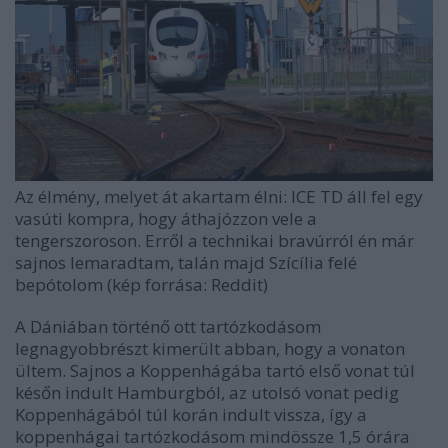
Az élmény, melyet át akartam élni: ICE TD áll fel egy
vasúti kompra, hogy áthajózzon vele a
tengerszoroson. Erről a technikai bravúrról én már
sajnos lemaradtam, talán majd Szícília felé
bepótolom (kép forrása: Reddit)
A Dániában történő ott tartózkodásom
legnagyobbrészt kimerült abban, hogy a vonaton
ültem. Sajnos a Koppenhágába tartó első vonat túl
későn indult Hamburgból, az utolsó vonat pedig
Koppenhágából túl korán indult vissza, így a
koppenhágai tartózkodásom mindössze 1,5 órára