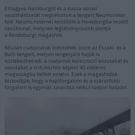
Elhagyva Hamburgot és a kusza városi
vasúthálózatát megcéloztuk a tengert
Neumünster
felé. Neumünsternél kezdődik a Flensburgba vezető
vasútvonal, melynek leglátványosabb pontja
a
Rendsburgi magashíd.
Miután csatornával kötötötték össze az Északi- és a
Balti tengert, melyen tengerjáró hajók is
közlekedhetnek, a csatornát keresztező közutakat és
vasutakat a víztükörhöz képest 40 méteres
magasságba kellett emelni. Ezek a magashidak
biztosítják, hogy a hajóforgalom és a szárazföldi
forgalom is egymás zavarása nélkül tudjon haladni.