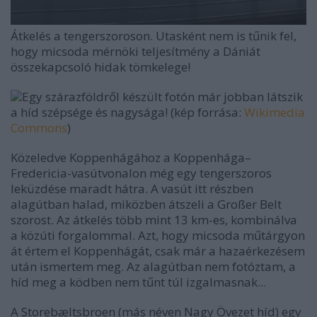
Átkelés a tengerszoroson. Utasként nem is tűnik fel,
hogy micsoda mérnöki teljesítmény a Dániát
összekapcsoló hidak tömkelege!
Egy szárazföldről készült fotón már jobban látszik
a híd szépsége és nagysága! (kép forrása:
Wikimedia
Commons
)
Közeledve Koppenhágához a Koppenhága
–
Fredericia-vasútvonalon még egy tengerszoros
leküzdése maradt hátra. A vasút itt részben
alagútban halad, miközben átszeli a Großer Belt
szorost. Az átkelés több mint 13 km-es, kombinálva
a közúti forgalommal. Azt, hogy micsoda műtárgyon
át értem el Koppenhágát, csak már a hazaérkezésem
után ismertem meg. Az alagútban nem fotóztam, a
híd meg a ködben nem tűnt túl izgalmasnak...
A
Storebæltsbroen (más néven Nagy Övezet híd) egy