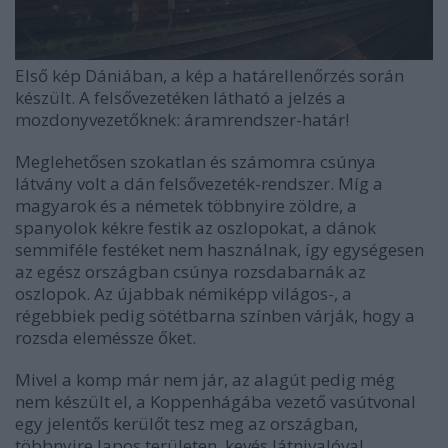
Első kép Dániában, a kép a határellenőrzés során
készült. A felsővezetéken látható a jelzés a
mozdonyvezetőknek: áramrendszer-határ!
Meglehetősen szokatlan és számomra csúnya
látvány volt a dán felsővezeték-rendszer. Míg a
magyarok és a németek többnyire zöldre, a
spanyolok kékre festik az oszlopokat, a dánok
semmiféle festéket nem használnak, így egységesen
az egész országban csúnya rozsdabarnák az
oszlopok. Az újabbak némiképp világos-, a
régebbiek pedig sötétbarna színben várják, hogy a
rozsda eleméssze őket.
Mivel a komp már nem jár, az alagút pedig még
nem készült el, a Koppenhágába vezető vasútvonal
egy jelentős kerülőt tesz meg az országban,
többnyire lapos területen, kevés látnivalóval.