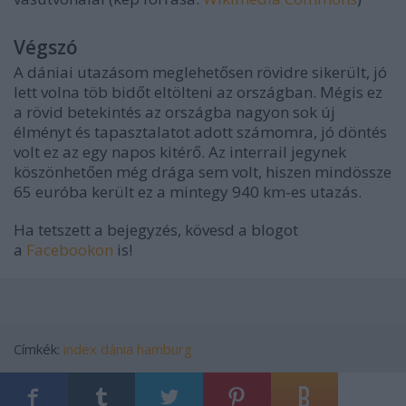
Végszó
A dániai utazásom meglehetősen rövidre sikerült, jó
lett volna töb bidőt eltölteni az országban. Mégis ez
a rövid betekintés az országba nagyon sok új
élményt és tapasztalatot adott számomra, jó döntés
volt ez az egy napos kitérő. Az interrail jegynek
köszönhetően még drága sem volt, hiszen mindössze
65 euróba került ez a mintegy 940 km-es utazás.
Ha tetszett a bejegyzés, kövesd a blogot
a
Facebookon
is!
Címkék:
index
dánia
hamburg