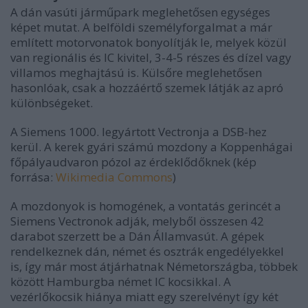
A dán vasúti járműpark meglehetősen egységes
képet mutat. A belföldi személyforgalmat a már
említett motorvonatok bonyolítják le, melyek közül
van regionális és IC kivitel, 3-4-5 részes és dízel vagy
villamos meghajtású is. Külsőre meglehetősen
hasonlóak, csak a hozzáértő szemek látják az apró
különbségeket.
A Siemens 1000. legyártott Vectronja a DSB-hez
kerül. A kerek gyári számú mozdony a Koppenhágai
főpályaudvaron pózol az érdeklődőknek (kép
forrása:
Wikimedia Commons
)
A mozdonyok is homogének, a vontatás gerincét a
Siemens Vectronok adják, melyből összesen 42
darabot szerzett be a Dán Államvasút. A gépek
rendelkeznek dán, német és osztrák engedélyekkel
is, így már most átjárhatnak Németországba, többek
között Hamburgba német IC kocsikkal. A
vezérlőkocsik hiánya miatt egy szerelvényt így két