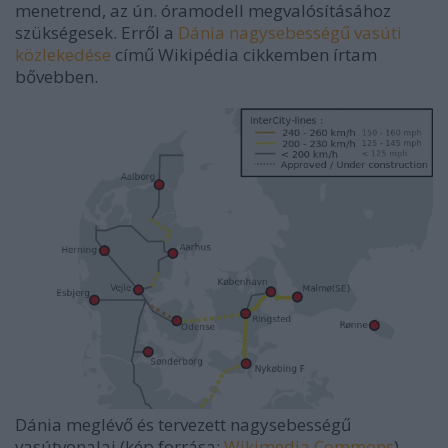
menetrend, az ún. óramodell megvalósításához
szükségesek. Erről a
Dánia nagysebességű vasúti
közlekedése
című Wikipédia cikkemben írtam
bővebben.
Dánia meglévő és tervezett nagysebességű
vasútvonalai (kép forrása:
Wikimedia Commons
)