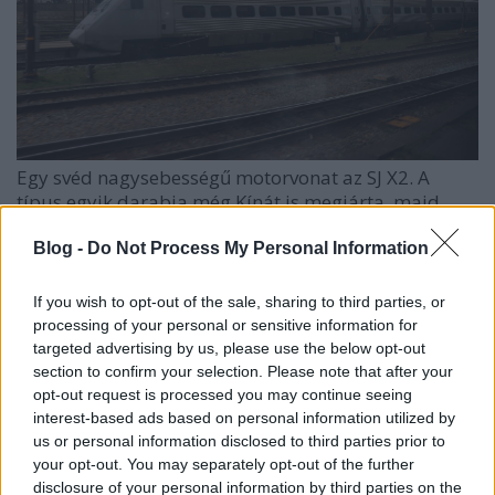
Egy svéd nagysebességű motorvonat az SJ X2. A
típus egyik darabja még Kínát is megjárta, majd
visszatért Svédországba.
Blog -
Do Not Process My Personal Information
A főpályaudvaron láttam a svéd zászlóshajót is, az SJ
X2 motorvonatot, mely a közeli Malmöbe közlekedik
If you wish to opt-out of the sale, sharing to third parties, or
az Oresundi-átkelésen át. Szívesen továbbutaztam
processing of your personal or sensitive information for
volna Malmö felé, de sajnos nagyon kevés időm volt
targeted advertising by us, please use the below opt-out
így is...
section to confirm your selection. Please note that after your
opt-out request is processed you may continue seeing
interest-based ads based on personal information utilized by
us or personal information disclosed to third parties prior to
your opt-out. You may separately opt-out of the further
disclosure of your personal information by third parties on the