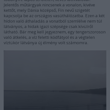
Jelentős műtárgyak nincsenek a vonalon, kivéve
kettőt, mely Dánia középső, Fín nevű szigetét
kapcsolja be az országos vasúthálózatba. Ezen a két
hídon való áthaladás a vonatból szemlélve nem túl
látványos, a hidak igazi szépsége csak kívülről
látható. Bár meg kell jegyeznem, egy tengerszoroson
való átkelés, a víz feletti ködfátyol és a végtelen
víztükör látványa új élmény volt számomra.