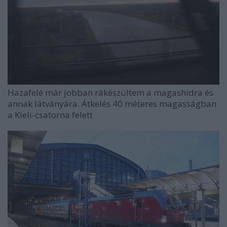
Hazafelé már jobban rákészültem a magashídra és
annak látványára. Átkelés 40 méteres magasságban
a Kieli-csatorna felett