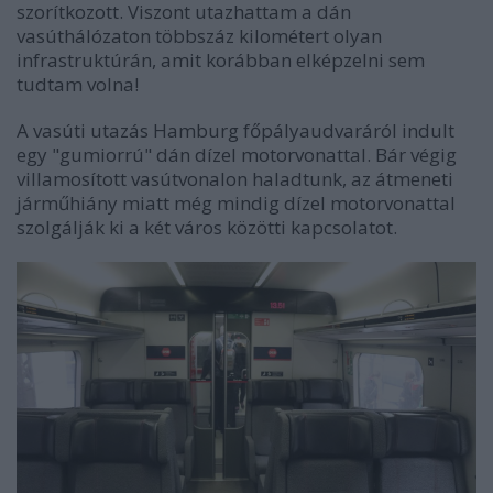
szorítkozott. Viszont utazhattam a dán
vasúthálózaton többszáz kilométert olyan
infrastruktúrán, amit korábban elképzelni sem
tudtam volna!
A vasúti utazás Hamburg főpályaudvaráról indult
egy "gumiorrú" dán dízel motorvonattal. Bár végig
villamosított vasútvonalon haladtunk, az átmeneti
járműhiány miatt még mindig dízel motorvonattal
szolgálják ki a két város közötti kapcsolatot.