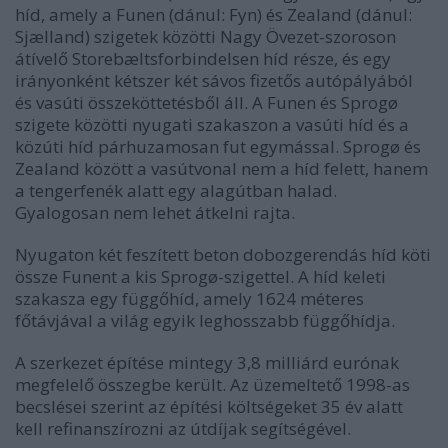
híd, amely a Funen (dánul: Fyn) és Zealand (dánul:
Sjælland) szigetek közötti Nagy Övezet-szoroson
átívelő Storebæltsforbindelsen híd része, és egy
irányonként kétszer két sávos fizetős autópályából
és vasúti összeköttetésből áll. A Funen és Sprogø
szigete közötti nyugati szakaszon a vasúti híd és a
közúti híd párhuzamosan fut egymással. Sprogø és
Zealand között a vasútvonal nem a híd felett, hanem
a tengerfenék alatt egy alagútban halad.
Gyalogosan nem lehet átkelni rajta.
Nyugaton két feszített beton dobozgerendás híd köti
össze Funent a kis Sprogø-szigettel. A híd keleti
szakasza egy függőhíd, amely 1624 méteres
főtávjával a világ egyik leghosszabb függőhídja.
A szerkezet építése mintegy 3,8 milliárd eurónak
megfelelő összegbe került. Az üzemeltető 1998-as
becslései szerint az építési költségeket 35 év alatt
kell refinanszírozni az útdíjak segítségével.