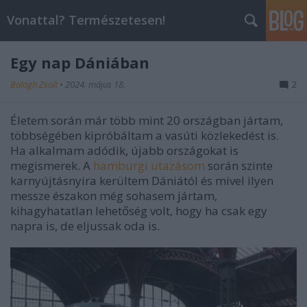
Vonattal? Természetesen!
Egy nap Dániában
Balogh Zsolt
•
2024. május 18.
2
Életem során már több mint 20 országban jártam,
többségében kipróbáltam a vasúti közlekedést is.
Ha alkalmam adódik, újabb országokat is
megismerek. A
hamburgi utazásom
során szinte
karnyújtásnyira kerültem Dániától és mivel ilyen
messze északon még sohasem jártam,
kihagyhatatlan lehetőség volt, hogy ha csak egy
napra is, de eljussak oda is.