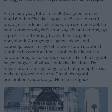
A Dán Királyság több, mint 400 szigeten terül el,
majd 6 millió fős lakossággal. A közepes méretű
ország nem is lenne jelentős vasúti szempontból, ha
nem Németország és Svédország között feküdne, így
rajta keresztül komoly tranzit teherforgalom
bonyolódik. A rengeteg szigetet sok-sok híd
kapcsolja össze, melyeket az évek során újabbnál-
újabb és hosszabbnál-hosszabb hidak követik. A
korábbi órkig tartó kompozásokat sikerült a legtöbb
helyen nagy és látványos hidakkal kiváltani. De
folyamatban van egy tenger alatti alagút építése is,
mely még közelebb hozza Dániát és tágabb
értelemben Svédországot Németországhoz.