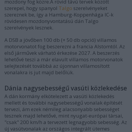
mozdony fog közre.A rövid távú tervek között
szerepel, hogy spanyol
Talgo
szerelvényeket
szereznek be, így a Hamburg-Koppenhága IC-k
rövidesen mozdonyvontatású dán Talgo
szerelvények lesznek.
A DSB a jövőben 100 db (+ 50 db opció) villamos
motorvonatot fog beszerezni a francia Alstomtól. Az
első járművek várható érkezése 2027. A beszerzés
lehetővé teszi a már elavult villamos motorvonatok
selejtezését továbbá az újonnan villamosított
vonalakra is jut majd belőlük.
Dánia nagysebességű vasúti közlekedése
A dán kormány elkötelezett a vasúti közlekedés
mellett és további nagysebességű vonalak építését
tervezi, ám ezek némileg alacsonyabb sebességet
tesznek majd lehetővé, mint nyugat-európai társai,
"csak" 200 km/h a tervezett legnagyobb sebesség. Az
új vasútvonalak az országos integrált ütemes