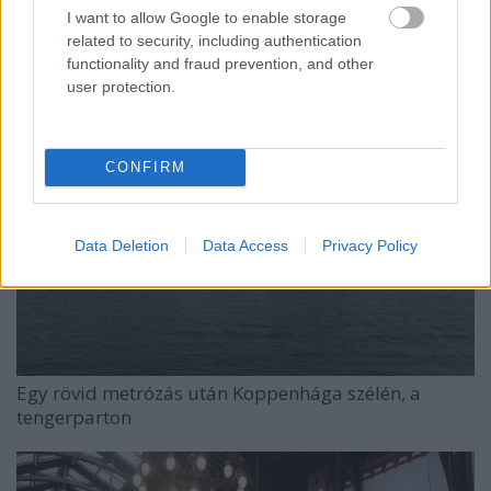
I want to allow Google to enable storage
... és az utcára néző homlokzata
related to security, including authentication
functionality and fraud prevention, and other
user protection.
CONFIRM
Data Deletion
Data Access
Privacy Policy
Egy rövid metrózás után Koppenhága szélén, a
tengerparton