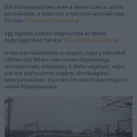
A Storebæltsbroen, ezen a részen csak az autók
közlekednek, a sínek lent a mélyben vezetnek (kép
forrása:
Wikimedia Commons
)
Egy légifotó jobban megmutatja az átkelő
nagyságát! (kép forrása:
Wikimedia Commons
)
A híd után következett az alagút, majd a hátralévő
100 km-ből 80 km után lassan Koppenhága
vonzáskörzete, elővárosai, S-Bahn vágányai, végül
sok-sok párhuzamos vágány, tárolóvágány,
teherpályaudvar, ipari terület után Koppenhága és
annak főpályaudvara.