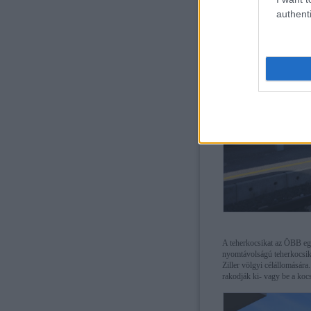
authenti
A teherkocsikat az ÖBB egy
nyomtávolságú teherkocsikra
Ziller völgyi célállomásár
rakodják ki- vagy be a kocs