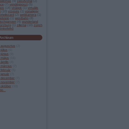
tállomás
(
9
)
vasútvonal
(
2
)
nce
(
7
)
vendégposzt
(
5
)
mos
(
14
)
virágok
(
1
)
virtuális
t
(
10
)
vízesés
(
1
)
vonatjegy
orteilscard
(
2
)
webkamera
(
1
)
elstein
(
1
)
westbahn
(
8
)
ischgarsten
(
4
)
wunderland
ürzburg
(
1
)
zillertal
(
10
)
zürich
ímkefelhő
Archívum
 augusztus
(
2
)
július
(
6
)
június
(
9
)
 május
(
16
)
április
(
4
)
 március
(
7
)
 február
(
5
)
 január
(
7
)
 december
(
7
)
 november
(
7
)
 október
(
10
)
bb
...