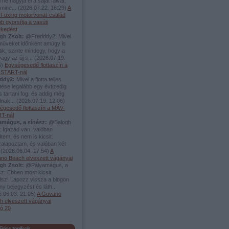
 ne hagyja el a saját falvát,
mine...
(
2026.07.22. 16:29
)
A
i Fuxing motorvonat-család
b gyorsítja a vasúti
ekedést
gh Zsolt:
@Fredddy2: Mivel
rműveket időnként amúgy is
tik, szinte mindegy, hogy a
vagy az új s...
(
2026.07.19.
5
)
Egységesedő flottaszín a
START-nál
ddy2:
Mivel a flotta teljes
tése legalább egy évtizedig
s tartani fog, és addig még
álnak...
(
2026.07.19. 12:06
)
égesedő flottaszín a MÁV-
T-nál
amágus, a sínész:
@Balogh
: Igazad van, valóban
tem, és nem is kicsit.
zalapoztam, és valóban két
.
(
2026.06.04. 17:54
)
A
no Beach elveszett vágányai
gh Zsolt:
@Pályamágus, a
z: Ebben most kicsit
dsz! Lapozz vissza a blogon
y bejegyzést és láth...
.06.03. 21:05
)
A Guvano
h elveszett vágányai
só 20