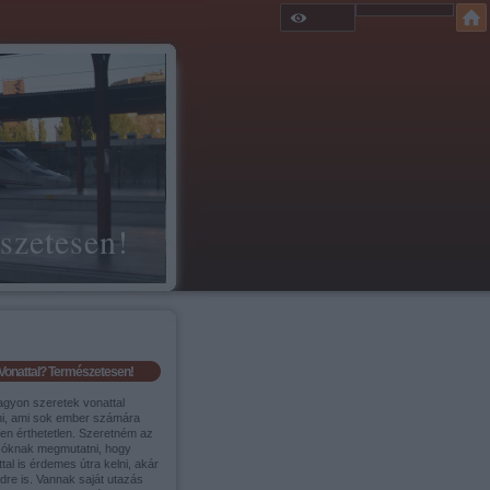
szetesen!
Vonattal? Természetesen!
agyon szeretek vonattal
ni, ami sok ember számára
sen érthetetlen. Szeretném az
sóknak megmutatni, hogy
tal is érdemes útra kelni, akár
ldre is. Vannak saját utazás