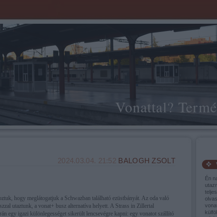
Vonattal? Termé
2024.03.04. 21:52
BALOGH ZSOLT
Én n
utaz
telje
oztuk, hogy meglátogatjuk a Schwazban található ezüstbányát. Az oda való
olva
zal utaztunk, a vonat+ busz alternatíva helyett. A Strass in Zillertal
vonat
külfö
rán egy igazi különlegességet sikerült lencsevégre kapni: egy vonatot szállító