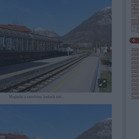
vasú
vele
villa
vasú
(
2
)
v
wend
Wind
(
3
)
w
(
2
)
C
2026
2026 
2026 
2026
2026 
2026
2026
2026
2025
2025
2025
Megindul a szerelvény Jenbach felé...
Tová