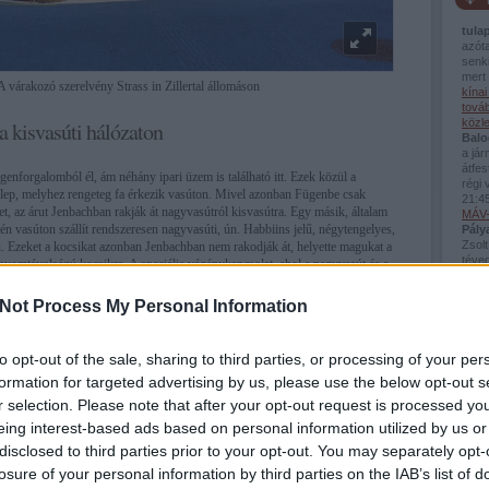
tula
azót
senki
mert 
A várakozó szerelvény Strass in Zillertal állomáson
kína
továb
közl
a kisvasúti hálózaton
Balo
a já
átfes
egenforgalomból él, ám néhány ipari üzem is található itt. Ezek közül a
régi 
telep, melyhez rengeteg fa érkezik vasúton. Mivel azonban Fügenbe csak
21:4
, az árut Jenbachban rakják át nagyvasútról kisvasútra. Egy másik, általam
MÁV-
n vasúton szállít rendszeresen nagyvasúti, ún. Habbiins jelű, négytengelyes,
Pály
Zsolt
an. Ezeket a kocsikat azonban Jenbachban nem rakodják át, helyette magukat a
téved
yomtávolságú kocsikra. A speciális vágánykapcsolat, ahol a nagyvasút és a
Viss
ek, szintén Jenbachban található.
bej..
Not Process My Personal Information
Guva
Fred
van 
Az in
to opt-out of the sale, sharing to third parties, or processing of your per
a kö
formation for targeted advertising by us, please use the below opt-out s
Montp
Pály
r selection. Please note that after your opt-out request is processed y
(
2026
eing interest-based ads based on personal information utilized by us or
Mont
disclosed to third parties prior to your opt-out. You may separately opt-
losure of your personal information by third parties on the IAB’s list of