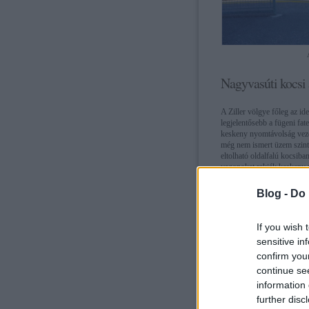
Nagyvasúti kocsi 
A Ziller völgye főleg az id
legjelentősebb a fügeni fa
keskeny nyomtávolság vezet
még nem ismert üzem szinté
eltolható oldalfalú kocsib
vagonokat rakják keskeny n
kisvasút vágányai összeérn
Blog -
Do 
If you wish 
sensitive in
confirm you
continue se
information 
further disc