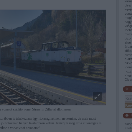
leírá
olyan
kevé
vona
megí
nagy
világ
tech
múze
bizon
akár 
árban
időb
olva
a JB
cikke
ígér
hozz
kívá
Olva
 vonatot szállító vonat Strass in Zillertal állomáson
korábban is találkoztam, így ritkaságnak nem nevezném, de csak most
t jól fotózható helyen találkozzon velem. Ismerjük meg ezt a különleges és
tula
mikor a vonat viszi a vonatot!
azót