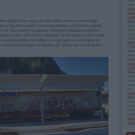
senki
mert 
kína
továb
közl
 helyi elöljárók réges-régen egy helyi érdekű, keskeny nyomtávolságú
Balo
bach és Mayrhofen között. A vasútvonal feladata a völgy kisebb-nagyobb
a já
átfes
ása volt. Mint máshol is Európában, a költségek csökkentése érdekében
régi 
nyomtávolságot, mely azóta is megmaradt. Az idők során azonban a vasút
21:4
n a személyszállítás a fő profilja, és a völgy egyik nevezetessége az ide
MÁV-
A normál nyomtávolságra való átépítése így a közeli vagy a távoli jövőben
Fred
átfes
bizto
kital
Egys
STAR
Pály
Zsolt
téved
Viss
bej..
Guva
Balo
sínés
téve
néhán
(
2026
Beac
Utol