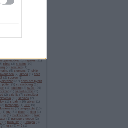
ellékvonal
(
1
)
menetrend
(
4
)
edes
(
1
)
metró
(
14
)
mexikó
ilánó
(
7
)
mittenwald
(
3
)
enwaldbahn
(
8
)
modellvasút
moldova
(
1
)
monaco
(
1
)
rvonat
(
2
)
mozdony
(
4
)
chen
(
80
)
múzeum
(
46
)
sebességű vasút
(
208
)
nápoly
émetország
(
108
)
nightjet
(
4
)
berg
(
11
)
nyomtáv
(
3
)
öbb
(
46
)
zország
(
100
)
oroszország
(
4
)
o
(
3
)
palermo
(
2
)
párizs
(
22
)
ng
(
1
)
pendolino
(
2
)
plzeň
(
3
)
che
(
3
)
portugália
(
5
)
pozsony
rága
(
11
)
puchberg
(
7
)
railjet
rail baltica
(
1
)
regionalzug
(
15
)
ám
(
1
)
rekordok
(
5
)
ezőpályaudvar
(
5
)
repülés
(
11
)
3
)
róma
(
3
)
s-bahn
(
10
)
burg
(
7
)
segítség
(
1
)
ering
(
5
)
siemens
(
7
)
sikló
inkanszen
(
7
)
skoda
(
1
)
sncf
ll
(
2
)
sopron
(
1
)
yolország
(
87
)
spital am pyhrn
t. pölten
(
5
)
strassbourg
(
1
)
gart
(
11
)
südtirol
(
2
)
svájc
(
29
)
ország
(
5
)
szaud-arábia
(
3
)
ed
(
2
)
szicília
(
7
)
szimulátor
zlovénia
(
10
)
szolnok
(
2
)
dok
(
1
)
s bahn
(
16
)
tajvan
(
1
)
(
8
)
tarragona
(
1
)
TEE
(
9
)
rfuvarozás
(
7
)
terepasztal
(
15
)
s
(
1
)
tgv
(
51
)
tibee
(
9
)
tibet
(
1
)
5
)
tó
(
1
)
törökország
(
6
)
train
ator
(
1
)
transport tycoon
(
2
)
zt
(
2
)
trolibusz
(
1
)
ukrajna
(
3
)
(
34
)
usa
(
5
)
v43
(
1
)