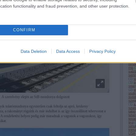
(
1
)
m
cation functionality and fraud prevention, and other user protection.
merc
(
1
)
m
mitt
(
16
)
moto
mün
nagy
CONFIRM
(
5
)
n
nürn
olas
ouig
peki
pors
Data Deletion
Data Access
Privacy Policy
(
1
)
p
(
21
)
rekl
rend
rhb
(
salz
semm
(
1
)
s
(
1
)
sö
span
(
2
)
s
stutt
A szerelvény elején az StB mozdonya dolgozott
svéd
szeg
(
1
)
s
ik tolatómozdonya egyszerűen csak feltolja az apró, keskeny
szur
, a rakományt rögzítik és már indulhat is az így összeállított tehervonat a
talgo
tehe
a. A rendeltetési helyen pedig már maradnak a vagonok a vagonokon, így
texa
ikat.
tirol
(
simul
tries
USA