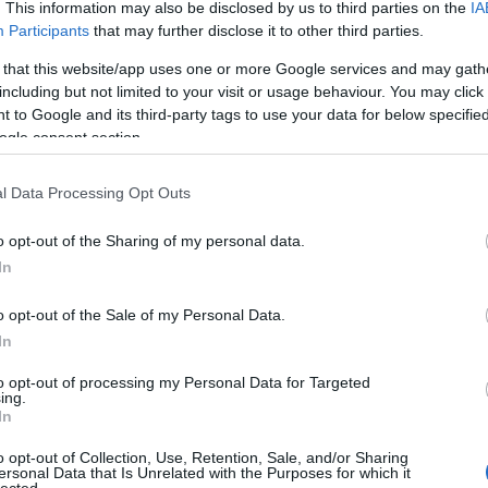
. This information may also be disclosed by us to third parties on the
IA
Ad
Participants
that may further disclose it to other third parties.
B
A 
 that this website/app uses one or more Google services and may gath
A 
c
including but not limited to your visit or usage behaviour. You may click 
M
 to Google and its third-party tags to use your data for below specifi
ka
M
ogle consent section.
B
l Data Processing Opt Outs
100
o opt-out of the Sharing of my personal data.
9euro
alagú
In
állo
amer
amtr
(
6
)
a
o opt-out of the Sale of my Personal Data.
aros
augs
In
(
4
)
a
(
1
)
á
(
2
)
b
to opt-out of processing my Personal Data for Targeted
bales
ing.
barl
(
12
)
In
berc
(
4
)
b
(
2
)
b
o opt-out of Collection, Use, Retention, Sale, and/or Sharing
brazí
ersonal Data that Is Unrelated with the Purposes for which it
buda
lected.
chat