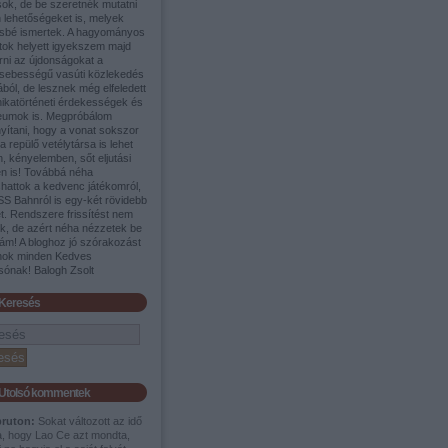
sok, de be szeretnék mutatni
 lehetőségeket is, melyek
sbé ismertek. A hagyományos
tok helyett igyekszem majd
rni az újdonságokat a
sebességű vasúti közlekedés
ából, de lesznek még elfeledett
nikatörténeti érdekességek és
umok is. Megpróbálom
yítani, hogy a vonat sokszor
a repülő vetélytársa is lehet
, kényelemben, sőt eljutási
en is! Továbbá néha
shattok a kedvenc játékomról,
SS Bahnról is egy-két rövidebb
t. Rendszere frissítést nem
ek, de azért néha nézzetek be
ám! A bloghoz jó szórakozást
nok minden Kedves
sónak! Balogh Zsolt
Keresés
Utolsó kommentek
pruton:
Sokat változott az idő
a, hogy Lao Ce azt mondta,