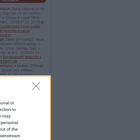
Friss topikok
pruton:
Sokat változott az idő
a, hogy Lao Ce azt mondta,
 ne hagyja el a saját falvát,
mine...
(
2026.07.22. 16:29
)
A
i Fuxing motorvonat-család
b gyorsítja a vasúti
ekedést
gh Zsolt:
@Fredddy2: Mivel
rműveket időnként amúgy is
tik, szinte mindegy, hogy a
vagy az új s...
(
2026.07.19.
5
)
Egységesedő flottaszín a
START-nál
amágus, a sínész:
@Balogh
: Igazad van, valóban
tem, és nem is kicsit.
zalapoztam, és valóban két
.
(
2026.06.04. 17:54
)
A
no Beach elveszett vágányai
ddy2:
@Balogh Zsolt: akkor
remény :)
(
2026.05.20. 13:38
)
gyenes villamosok elősegítik
sonal or
zlekedési módváltást
ection to
ellier-ben
amágus, a sínész:
+1
ou may
.05.19. 15:15
)
A
 personal
afonerbahn-on Schrunsba
out of the
 downstream
Top 5