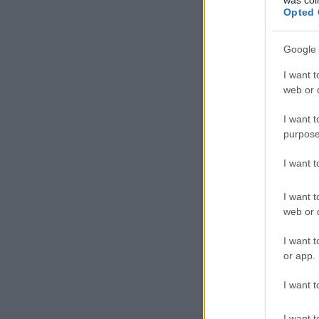
Opted 
Google 
I want t
web or d
I want t
purpose
I want 
I want t
web or d
I want t
or app.
I want t
A v
I want t