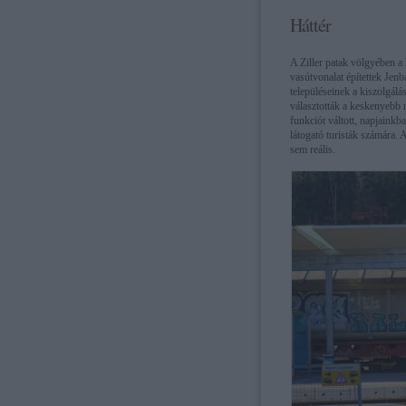
Háttér
A Ziller patak völgyében a
vasútvonalat építettek Jen
településeinek a kiszolgál
választották a keskenyebb 
funkciót váltott, napjainkba
látogató turisták számára. 
sem reális.