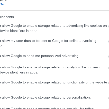
com
Out
cpk
(
alagú
(
6
)
d
desir
consents
egyi
elon
észt
o allow Google to enable storage related to advertising like cookies on
(
3
)
e
(
6
)
f
evice identifiers in apps.
fran
füss
geno
o allow my user data to be sent to Google for online advertising
gőz
(
9
)
h
s.
(
5
)
h
hs2
(
iho.h
to allow Google to send me personalized advertising.
india
inter
jbss
kana
o allow Google to enable storage related to analytics like cookies on
kará
kecs
evice identifiers in apps.
(
59
)
kisv
kont
(
4
)
k
o allow Google to enable storage related to functionality of the website
kufst
las 
leng
(
6
)
l
liss
o allow Google to enable storage related to personalization.
onat kilenc kocsija három nagyvasúti kocsit szállított
los a
madr
magl
mall
o allow Google to enable storage related to security, including