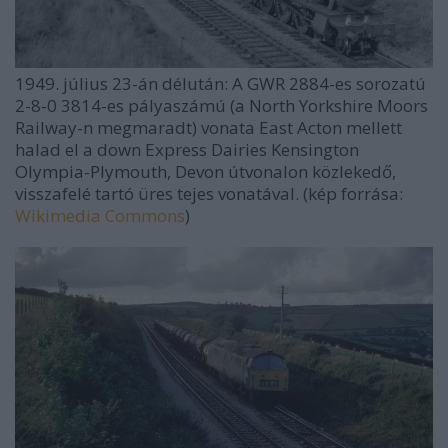
1949. július 23-án délután: A GWR 2884-es sorozatú
2-8-0 3814-es pályaszámú (a North Yorkshire Moors
Railway-n megmaradt) vonata East Acton mellett
halad el a down Express Dairies Kensington
Olympia-Plymouth, Devon útvonalon közlekedő,
visszafelé tartó üres tejes vonatával. (kép forrása:
Wikimedia Commons
)