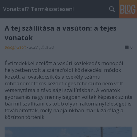
Vonattal? Természetesen!
A tej szállítása a vasúton: a tejes
vonatok
Balogh Zsolt
•
2023. július 30.
0
Évtizedekkel ezelőtt a vasúti közlekedés monopól
helyzetben volt a szárazföldi közlekedési módok
között, a lovaskocsik és a csekély számú
robbanómotoros kezdetleges teherautó nem volt
versenytársa a távolsági szállításban. A vonatok
gyorsan és nagy mennyiségben voltak képesek szinte
bármit szállítani és több olyan rakományféleséget is
továbbítottak, mely napjainkban már kizárólag a
közúton történik.