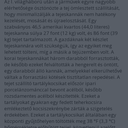
Az I. világháború után a járművek egyre nagyobb
elérhetősége ösztönözte a tej ömlesztett szállítását,
hogy minimalizálják a tejeskannák nem hatékony
kezelését, mosását és újraelosztását. Egy
szabványos 46,5 amerikai kvartos (44,0 literes)
tejeskanna súlya 27 font (12 kg) volt, és 86 font (39
kg) tejet tartalmazott. A gazdáknak két készlet
tejeskannára volt szükségük, így az egyiket meg
lehetett tölteni, míg a másik a tejüzemben volt. A
korai tejeskannákat három darabból forrasztották,
de később ezeket felváltották a hengerelt és öntött,
egy darabból álló kannák, amelyekkel elkerülhetővé
váltak a forrasztási kötések tisztítatlan repedései. A
tejet szállító tartálykocsikat először ipari
porcelánzománccal bevont acélból, később
rozsdamentes acélból készítették. Ezeket a
tartályokat gyakran egy fedett teherkocsira
emlékeztető kocsiszekrénybe zárták a szigetelés
érdekében. Ezeket a tartálykocsikat általában egy
központi gyűjtőhelyen töltötték meg 38 °F (3,3 °C)
hőmérsékletre előhűtött tejjel, közvetlenül azelőtt,