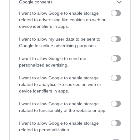
végéig gyakori látványosságnak számítottak Nagy-
Google consents
Britannia vasútjain. Azért vezették be őket, hogy a
I want to allow Google to enable storage
tejüzemekből a fogyasztási tejet a városi
related to advertising like cookies on web or
fogyasztókhoz szállítsák, 1981-re azonban mindet
device identifiers in apps.
felváltotta a közúti szállítás.
I want to allow my user data to be sent to
Google for online advertising purposes.
I want to allow Google to send me
personalized advertising.
I want to allow Google to enable storage
related to analytics like cookies on web or
device identifiers in apps.
I want to allow Google to enable storage
related to functionality of the website or app.
I want to allow Google to enable storage
related to personalization.
A
Southern Railway háromtengelyes tejszállító
kocsija kiállítva az angliai
Didcot Railway Centre