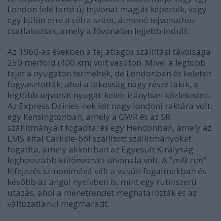
London felé tartó új tejvonat magját képezték, vagy
egy külön erre a célra szánt, átmenő tejvonathoz
csatlakoztak, amely a fővonalon lejjebb indult.
Az 1960-as években a tej átlagos szállítási távolsága
250 mérföld (400 km) volt vasúton. Mivel a legtöbb
tejet a nyugaton termelték, de Londonban és keleten
fogyasztották, ahol a lakosság nagy része lakik, a
legtöbb tejvonat nyugat-keleti irányban közlekedett.
Az Express Dairies-nek két nagy londoni raktára volt:
egy Kensingtonban, amely a GWR és az SR
szállítmányait fogadta; és egy Hendonban, amely az
LMS által Carlisle-ból szállított szállítmányokat
fogadta, amely akkoriban az Egyesült Királyság
leghosszabb különvonati útvonala volt. A "
milk run
"
kifejezés szinonimává vált a vasúti fogalmakban és
később az angol nyelvben is, mint egy rutinszerű
utazás, ahol a menetrendet meghatározták és az
változatlanul megmaradt.