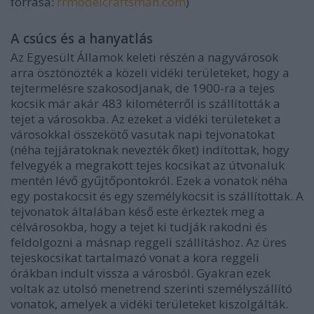
forrása:
rrmodelcraftsman.com
)
A csúcs és a hanyatlás
Az Egyesült Államok keleti részén a nagyvárosok
arra ösztönözték a közeli vidéki területeket, hogy a
tejtermelésre szakosodjanak, de 1900-ra a tejes
kocsik már akár 483 kilométerről is szállították a
tejet a városokba. Az ezeket a vidéki területeket a
városokkal összekötő vasutak napi tejvonatokat
(néha tejjáratoknak nevezték őket) indítottak, hogy
felvegyék a megrakott tejes kocsikat az útvonaluk
mentén lévő gyűjtőpontokról. Ezek a vonatok néha
egy postakocsit és egy személykocsit is szállítottak. A
tejvonatok általában késő este érkeztek meg a
célvárosokba, hogy a tejet ki tudják rakodni és
feldolgozni a másnap reggeli szállításhoz. Az üres
tejeskocsikat tartalmazó vonat a kora reggeli
órákban indult vissza a városból. Gyakran ezek
voltak az utolsó menetrend szerinti személyszállító
vonatok, amelyek a vidéki területeket kiszolgálták.