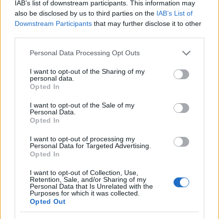
gyorsított teherszállítmányokban vagy üresen a
IAB’s list of downstream participants. This information may
hagyományos tehervonatokban.
also be disclosed by us to third parties on the
IAB’s List of
Downstream Participants
that may further disclose it to other
A tejes kocsikat azonban egyetlen árucikk rövid távú,
third parties.
menetrend szerinti útvonalakon történő szállítására
Please note that this website/app uses one or more Google
építették. Általában nem rendelkeztek a tetőn
Personal Data Processing Opt Outs
services and may gather and store information including but
jégnyílásokkal. Gyakran befelé nyíló ajtókkal
not limited to your visit or usage behaviour. You may click to
I want to opt-out of the Sharing of my
rendelkeztek a tipikus, kifelé nyíló hűtőkocsi-ajtók
personal data.
grant or deny consent to Google and its third-party tags to
helyett.
Opted In
use your data for below specified purposes in below Google
consent section.
I want to opt-out of the Sale of my
Azonban nincs egyértelmű határvonal a két
Personal Data.
kocsiosztály között, de egyesek nyilvánvalóan
Opted In
tejkocsik, míg mások egyértelműen expressz
hűtőkocsik. Sok kocsi a két típus közötti szürke
I want to opt-out of processing my
Personal Data for Targeted Advertising.
zónába esik. Lehetséges, hogy egyes vasutak egy-egy
Opted In
kocsiosztályt úgy építettek, hogy mindkét típusú
forgalomban használható legyen.
I want to opt-out of Collection, Use,
Retention, Sale, and/or Sharing of my
Personal Data that Is Unrelated with the
Purposes for which it was collected.
Nagy Britannia
Opted Out
A tejvonatok az 1930-as évek elejétől az 1960-as évek