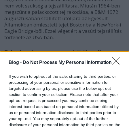
nem volt szükség a tejszállításra. Miután 1964-ben
megszűnt a palackozott tej rakodása, a B&M 1972
augusztusában szállított utoljára az Egyesült
Államokban ömlesztett tejet Bostonba a New York-i
Eagle Bridge-ből. Ezzel véget ért a vasúti tejszállítás
története az USA-ban.
Tejes kocsi vagy expressz hűtőkocsi?
Egyes esetekben nem egyértelmű a tejes kocsi és az
Blog -
Do Not Process My Personal Information
expressz hűtőkocsi közötti különbség. Valójában a
különbségek nem mindig egyértelműek. Az expressz
If you wish to opt-out of the sale, sharing to third parties, or
hűtőkocsi egy általános célú kocsi, amelyet arra
processing of your personal or sensitive information for
használnak, hogy nagy távolságra szállítsanak
targeted advertising by us, please use the below opt-out
nagymértékben romlandó árukat
section to confirm your selection. Please note that after your
személyvonatokon. Ezek általában a tetőn
opt-out request is processed you may continue seeing
jégnyílásokkal és hagyományos, kifelé nyíló
interest-based ads based on personal information utilized by
hűtőkocsi ajtókkal rendelkeznek és a vasút vagy az
us or personal information disclosed to third parties prior to
expressz árukat továbbító társaságok tulajdonában
your opt-out. You may separately opt-out of the further
vannak. Az expressz hűtőkocsik gyakran láthatók a
disclosure of your personal information by third parties on the