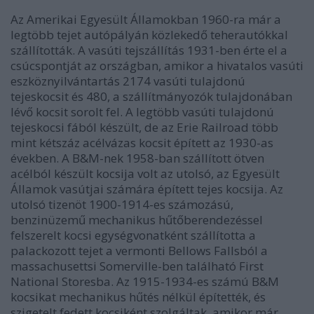
Az Amerikai Egyesült Államokban 1960-ra már a
legtöbb tejet autópályán közlekedő teherautókkal
szállították. A vasúti tejszállítás 1931-ben érte el a
csúcspontját az országban, amikor a hivatalos vasúti
eszköznyilvántartás 2174 vasúti tulajdonú
tejeskocsit és 480, a szállítmányozók tulajdonában
lévő kocsit sorolt fel. A legtöbb vasúti tulajdonú
tejeskocsi fából készült, de az Erie Railroad több
mint kétszáz acélvázas kocsit épített az 1930-as
években. A B&M-nek 1958-ban szállított ötven
acélból készült kocsija volt az utolsó, az Egyesült
Államok vasútjai számára épített tejes kocsija. Az
utolsó tizenöt 1900-1914-es számozású,
benzinüzemű mechanikus hűtőberendezéssel
felszerelt kocsi egységvonatként szállította a
palackozott tejet a vermonti Bellows Fallsból a
massachusettsi Somerville-ben található First
National Storesba. Az 1915-1934-es számú B&M
kocsikat mechanikus hűtés nélkül építették, és
szigetelt fedett kocsiként szolgáltak, amikor már