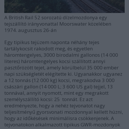
A British Rail 52 sorozatú dízelmozdonya egy
tejszállító irányvonattal Moorswater közelében
1974. augusztus 26-án
Egy tipikus tejüzem naponta néhány tejes
tartálykocsit rakodott meg, és egyetlen
háromtengelyes, 3000 birodalmi gallonos (14 000
literes) háromtengelyes kocsi szállított annyi
pasztőrözött tejet, amely körülbelül 35 000 ember
napi szükségletét elégítette ki. Ugyanakkor ugyanez
a 12 tonnás (12 000 kg) kocsi, megrakodva 3 000
császári gallon (14 000 L; 3 600 US gal) tejjel, 13
tonnával, annyit nyomott, mint egy megrakott
személyszállító kocsi: 25 tonnát. Ez azt
eredményezte, hogy a nehéz tejvonatot nagy
teljesítményű gyorsvonati mozdonnyal kellett húzni,
hogy az időkésések minimálisra csökkenjenek. A
tejvonatokon alkalmazott tipikus GWR-mozdonyok