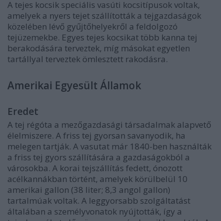
A tejes kocsik speciális vasúti kocsitípusok voltak,
amelyek a nyers tejet szállították a tejgazdaságok
közelében lévő gyűjtőhelyekről a feldolgozó
tejüzemekbe. Egyes tejes kocsikat több kanna tej
berakodására terveztek, míg másokat egyetlen
tartállyal terveztek ömlesztett rakodásra.
Amerikai Egyesült Államok
Eredet
A tej régóta a mezőgazdasági társadalmak alapvető
élelmiszere. A friss tej gyorsan savanyodik, ha
melegen tartják. A vasutat már 1840-ben használták
a friss tej gyors szállítására a gazdaságokból a
városokba. A korai tejszállítás fedett, ónozott
acélkannákban történt, amelyek körülbelül 10
amerikai gallon (38 liter; 8,3 angol gallon)
tartalmúak voltak. A leggyorsabb szolgáltatást
általában a személyvonatok nyújtották, így a