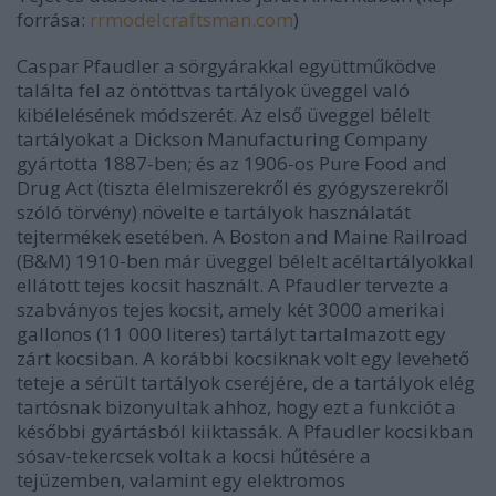
forrása:
rrmodelcraftsman.com
)
Caspar Pfaudler a sörgyárakkal együttműködve
találta fel az öntöttvas tartályok üveggel való
kibélelésének módszerét. Az első üveggel bélelt
tartályokat a Dickson Manufacturing Company
gyártotta 1887-ben; és az 1906-os Pure Food and
Drug Act (tiszta élelmiszerekről és gyógyszerekről
szóló törvény) növelte e tartályok használatát
tejtermékek esetében. A Boston and Maine Railroad
(B&M) 1910-ben már üveggel bélelt acéltartályokkal
ellátott tejes kocsit használt. A Pfaudler tervezte a
szabványos tejes kocsit, amely két 3000 amerikai
gallonos (11 000 literes) tartályt tartalmazott egy
zárt kocsiban. A korábbi kocsiknak volt egy levehető
teteje a sérült tartályok cseréjére, de a tartályok elég
tartósnak bizonyultak ahhoz, hogy ezt a funkciót a
későbbi gyártásból kiiktassák. A Pfaudler kocsikban
sósav-tekercsek voltak a kocsi hűtésére a
tejüzemben, valamint egy elektromos