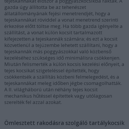
tejeskannákat először a poggyászkocsikba rakták. A
gazda úgy állította be az tehenészet
állatállományának fejési menetrendjét, hogy a
tejeskannákat röviddel a vonat menetrend szerinti
érkezése előtt töltse meg. Ha több gazda igényelte a
szállítást, a vonat külön kocsit tartalmazott
kifejezetten a tejeskannák számára; és ezt a kocsit
közvetlenül a tejüzembe lehetett szállítani, hogy a
tejeskannák más poggyászokkal való közbenső
kezeléséhez szükséges idő minimálisra csökkenjen.
Miután felismerték a külön kocsis kezelési előnyeit, a
tejes kocsikat szigeteléssel építették, hogy
csökkentsék a szállítás közbeni felmelegedést, és a
tejeskannákat meleg időben jégbe csomagolhatták.
A II. világháború után néhány tejes kocsit
mechanikus hűtéssel építettek vagy utólagosan
szerelték fel azzal azokat.
Ömlesztett rakodásra szolgáló tartálykocsik