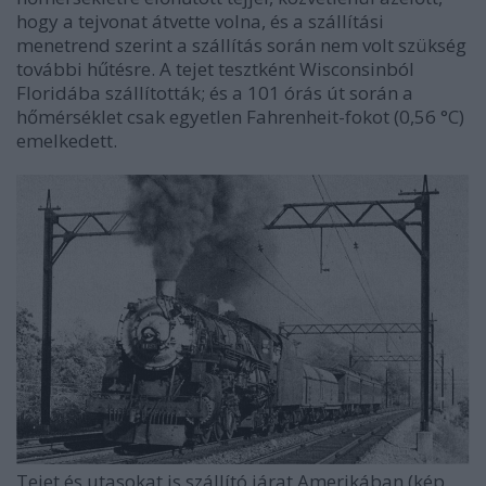
hogy a tejvonat átvette volna, és a szállítási
menetrend szerint a szállítás során nem volt szükség
további hűtésre. A tejet tesztként Wisconsinból
Floridába szállították; és a 101 órás út során a
hőmérséklet csak egyetlen Fahrenheit-fokot (0,56 °C)
emelkedett.
Tejet és utasokat is szállító járat Amerikában (kép