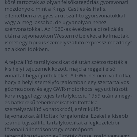
közé tartoztak az olyan felsőkategóriás gyorsvonati
mozdonyok, mint a Kings, Castles és Halls,
ellentétben a vegyes árut szállító gyorsvonatokkal
vagy a még lassabb, de ugyanolyan nehéz
szénvonatokkal. Az 1960-as években a dízelizálás
után a tejvonatokon Western dízeleket alkalmaztak,
ismét egy tipikus személyszállító expressz mozdonyt
az akkori időkben.
A tejszállító tartálykocsikat délután szétosztották a
kis helyi tejüzemek között, majd a reggeli első
vonattal begyűjtötték őket. A GWR-nél nem volt ritka,
hogy a helyi személyforgalomban egy szertartályos
gőzmozdony és egy GWR-motorkocsi együtt húzott
kora reggel egy tejes tartálykocsit. 1959 után a négy-
és hatkerekű teherkocsikat kitiltották a
személyszállító vonatokrból, ezért külön
tejvonatokat állítottak forgalomba. Ezeket a kisebb
számú tejszállító tartálykocsikat a legközelebbi
fővonali állomáson vagy csomóponti
teherpályaudvaron gyűjtötték össze, majd vagy egy