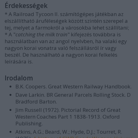
Érdekességek
* A Railroad Tycoon II. számítógépes játékban az
elszállítható áruféleségek között szintén szerepel a
tej, melyet a farmokról a városokba lehet szállítani;
* A "
catching the milk train
" kifejezés továbbra is
használatban van az angol nyelvben, ha valaki egy
nagyon korai vonatra való felszállásról ír vagy
beszél. De használható a nagyon korai felkelés
leírására is.
Irodalom
B.K. Coopers.
Great Western Railway Handbook
.
Dave Larkin.
BR General Parcels Rolling Stock
. D
Bradford Barton.
Jim Russell (1972).
Pictorial Record of Great
Western Coaches Part 1 1838-1913
. Oxford
Publishing.
Atkins, A.G.; Beard, W.; Hyde, D.J.; Tourret, R.