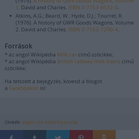
(1975).
A history of GWR Goods Wagons, Volume
1
. David and Charles.
ISBN
0-7153-6532-0
.
Atkins, A.G.; Beard, W.; Hyde, D.J.; Tourret, R.
(1976).
A history of GWR Goods Wagons, Volume
2
. David and Charles.
ISBN
0-7153-7290-4
.
Források
* az angol Wikipédia
Milk car
című szócikke;
* az angol Wikipédia
British railway milk trains
című
szócikke;
Ha tetszett a bejegyzés, kövesd a blogot
a
Facebookon
is!
Címkék:
anglia
USA
teherfuvarozás