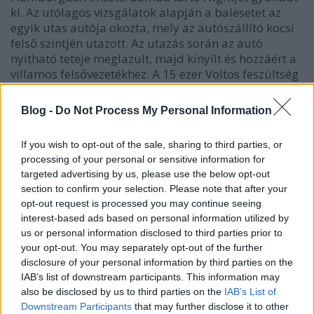
ki. Az utólagos vizsgálatok alapján a balesetet az
egyik utas autója okozta, mely az autószállító kocsi
felső szintjén utazott. Az utazás során az autó
nyitható teteje meglazult, majd kinyílt és hozzáért a
villamos felsővezetékhez. A 15 ezer Voltos feszültség
pillanatok alatt lángra lobbantotta az autót, a tűz
pedig átterjedt a többi autóra is.
Blog -
Do Not Process My Personal Information
Az Inn-völgy vasútvonalai. A baleset Terfens-Walls
If you wish to opt-out of the sale, sharing to third parties, or
közelében történt (kép forrása:
Wikimedia
processing of your personal or sensitive information for
Commons
)
targeted advertising by us, please use the below opt-out
section to confirm your selection. Please note that after your
Az alagútban lévő felsővezeték sérülése miatt
opt-out request is processed you may continue seeing
keletkezett két kocsira is átterjedt tüzet a tűzoltók
interest-based ads based on personal information utilized by
gyorsan és sikeresen leküzdötték. A hatalmas hőség
us or personal information disclosed to third parties prior to
és a sűrű füst sokáig akadályozta a vonat utasainak
your opt-out. You may separately opt-out of the further
kimentését.
disclosure of your personal information by third parties on the
IAB’s list of downstream participants. This information may
A vonat az alagútban az oltás után
also be disclosed by us to third parties on the
IAB’s List of
Downstream Participants
that may further disclose it to other