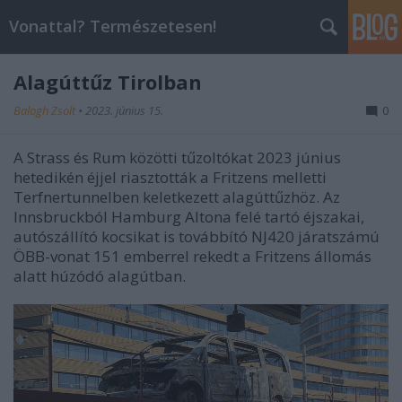
Vonattal? Természetesen!
Alagúttűz Tirolban
Balogh Zsolt
•
2023. június 15.
0
A Strass és Rum közötti tűzoltókat 2023 június
hetedikén éjjel riasztották a Fritzens melletti
Terfnertunnelben keletkezett alagúttűzhöz. Az
Innsbruckból Hamburg Altona felé tartó éjszakai,
autószállító kocsikat is továbbító NJ420 járatszámú
ÖBB-vonat 151 emberrel rekedt a Fritzens állomás
alatt húzódó alagútban.