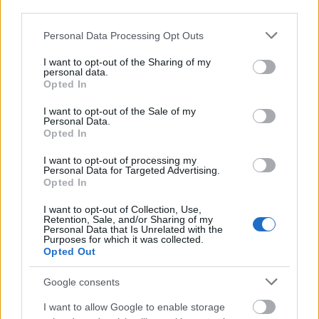
third parties.
Please note that this website/app uses one or more Google
Personal Data Processing Opt Outs
services and may gather and store information including but
not limited to your visit or usage behaviour. You may click to
I want to opt-out of the Sharing of my
personal data.
grant or deny consent to Google and its third-party tags to
Opted In
use your data for below specified purposes in below Google
consent section.
I want to opt-out of the Sale of my
Personal Data.
Opted In
I want to opt-out of processing my
Personal Data for Targeted Advertising.
Opted In
A felső szinten a bűnös autó
I want to opt-out of Collection, Use,
Retention, Sale, and/or Sharing of my
Personal Data that Is Unrelated with the
Szerencse a szerencsétlenségben, hogy a járat
Purposes for which it was collected.
Opted Out
nagyon szellősen volt kihasználva, ugyanis teljes
foglaltság esetében akár 350 utas is utazhatott
Google consents
volna a vonaton.
I want to allow Google to enable storage
A baleset nem okozott nagyobb fennakadást a