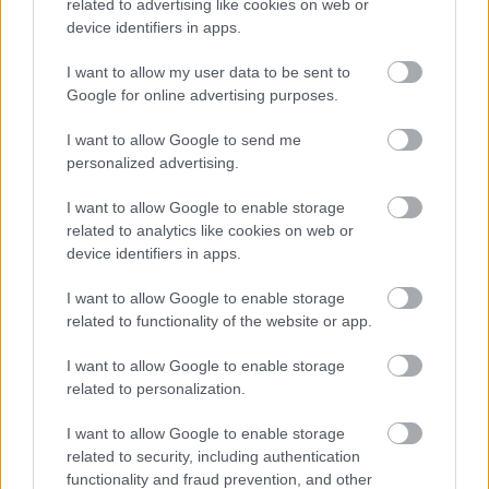
related to advertising like cookies on web or
vasúti közlekedésben, a vonatokat Innsbruck és
device identifiers in apps.
Jenbach között a régi pályára tudták terelni.
I want to allow my user data to be sent to
Google for online advertising purposes.
Forrás
*
www.sueddeutsche.de
I want to allow Google to send me
personalized advertising.
Ha tetszett a bejegyzés, kövess
Facebookon
is!
I want to allow Google to enable storage
related to analytics like cookies on web or
device identifiers in apps.
I want to allow Google to enable storage
Címkék:
index
ausztria
baleset
éjszakai vonat
related to functionality of the website or app.
I want to allow Google to enable storage
related to personalization.
Ajánlott bejegyzések:
I want to allow Google to enable storage
related to security, including authentication
functionality and fraud prevention, and other