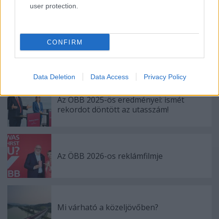
Nightjettel három mérnöki csodán át
user protection.
CONFIRM
Az új generációs Nightjet első útja
Bécsből Zürichbe
Data Deletion
Data Access
Privacy Policy
Az ÖBB 2025-ös eredményei: ismét
rekordot döntött az utasszám!
Az ÖBB 2026-os reklámfilmje
Mi várható a közeljövőben?