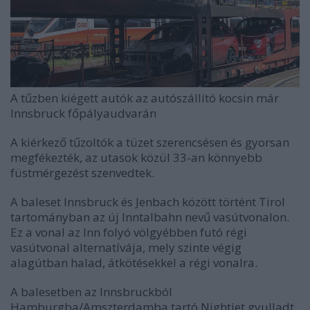
A tűzben kiégett autók az autószállító kocsin már
Innsbruck főpályaudvarán
A kiérkező tűzoltók a tüzet szerencsésen és gyorsan
megfékezték, az utasok közül 33-an könnyebb
füstmérgezést szenvedtek.
A baleset Innsbruck és Jenbach között történt Tirol
tartományban az új Inntalbahn nevű vasútvonalon.
Ez a vonal az Inn folyó völgyébben futó régi
vasútvonal alternatívája, mely szinte végig
alagútban halad, átkötésekkel a régi vonalra.
A balesetben az Innsbruckból
Hamburgba/Amszterdamba tartó Nightjet gyulladt