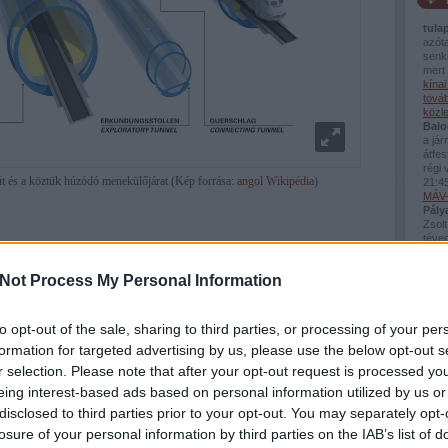
tula
azót
senki
mert 
kína
továb
közl
Balo
a já
átfes
régi 
út és a köztük húzódó menekülőjárat (Kép forrása:
angol Wikipédia
)
21:4
MÁV-
Pály
Zsolt
téved
Viss
- és teherforgalom az elmúlt években jelentősen megnőtt, és az
bej..
Not Process My Personal Information
bbi növekedés várható. Ausztria kulcsfontosságú ország az Észak- és Dél-
Guva
Fred
 Nyugat-Európa közötti áruforgalomban. A Brenner-régió politikailag nagyon
van 
d a határokon átnyúló közlekedési kérdések tekintetében. 1970 és 1999
Az in
to opt-out of the sale, sharing to third parties, or processing of your per
arozás hétszeresére nőtt. (3 millió tonnáról 22 millió tonnára) 1990-ben a
a kö
k 70%-át vasúton, a fennmaradó részt pedig teherautókkal szállították. Ezek
formation for targeted advertising by us, please use the below opt-out s
Montp
dultak. A Brenner-hágón átmenő forgalom mintegy háromnegyedét jelenleg
Pály
r selection. Please note that after your opt-out request is processed y
tják le. A helyi lakosok régóta küzdenek a kapcsolódó szennyezés
(
2026
eing interest-based ads based on personal information utilized by us or
út megépítését a hívei szükségesnek tartják ahhoz, hogy a teherforgalmat a
Mont
disclosed to third parties prior to your opt-out. You may separately opt-
losure of your personal information by third parties on the IAB’s list of
zető vasútvonalat 1860 és 1867 között építették. A szűk ívsugarak és az