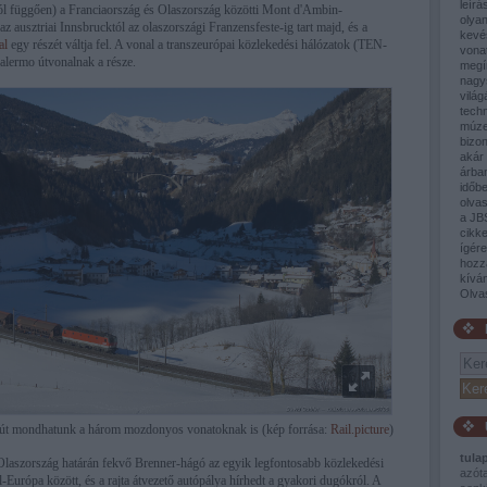
leírá
ától függően) a Franciaország és Olaszország közötti Mont d'Ambin-
olyan
az ausztriai Innsbrucktól az olaszországi Franzensfeste-ig tart majd, és a
kevé
al
egy részét váltja fel. A vonal a transzeurópai közlekedési hálózatok (TEN-
vona
Palermo útvonalnak a része.
megí
nagy
világ
tech
múze
bizon
akár 
árban
időb
olva
a JB
cikke
ígér
hozz
kívá
Olva
csút mondhatunk a három mozdonyos vonatoknak is (kép forrása:
Rail.picture
)
tula
Olaszország határán fekvő Brenner-hágó az egyik legfontosabb közlekedési
azót
-Európa között, és a rajta átvezető autópálya hírhedt a gyakori dugókról. A