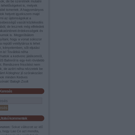
sok, de be szeretnék mutatni
 lehetőségeket is, melyek
sbé ismertek. A hagyományos
tok helyett igyekszem majd
rni az újdonságokat a
sebességű vasúti közlekedés
ából, de lesznek még elfeledett
nikatörténeti érdekességek és
umok is. Megpróbálom
yítani, hogy a vonat sokszor
a repülő vetélytársa is lehet
, kényelemben, sőt eljutási
en is! Továbbá néha
shattok a kedvenc játékomról,
SS Bahnról is egy-két rövidebb
t. Rendszere frissítést nem
ek, de azért néha nézzetek be
ám! A bloghoz jó szórakozást
nok minden Kedves
sónak! Balogh Zsolt
Keresés
Utolsó kommentek
pruton:
Sokat változott az idő
a, hogy Lao Ce azt mondta,