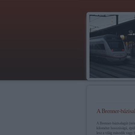
A Brenner-bázisa
A Brenner-bázisalagút (ném
kilométer hosszúságú, épülő
lesz a világ második vagy 