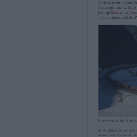
befejezés relatív időpontj
bázisalagút után. Az alagút 
jelenlegi
Brenner-vasútvon
T) 1. vonalának, a Berlin-
Ha elkészül az alagút, bú
Az Alpokban, Ausztria és 
összeköttetés Észak- és Dél