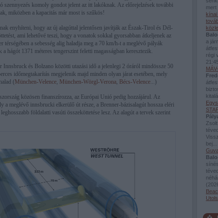
senki
ó szennyezés komoly gondot jelent az itt lakóknak. Az előrejelzések további
mert 
ak, miközben a kapacitás már most is szűkös!
kína
továb
ak enyhíteni, hogy az új alagúttal jelentősen javítják az Észak-Tirol és Dél-
közl
Balo
öttetést, ami lehetővé teszi, hogy a vonatok sokkal gyorsabban átkeljenek az
a já
r térségében a sebesség alig haladja meg a 70 km/h-t a meglévő pályák
átfes
 a hágót 1371 méteres tengerszint feletti magasságban keresztezik.
régi 
21:4
r Innsbruck és Bolzano közötti utazási idő a jelenlegi 2 óráról mindössze 50
MÁV-
perces időmegtakarítás megjelenik majd minden olyan járat esetében, mely
Fred
halad (
München-Velence
,
München-Wörgl-Verona
,
Bécs-Velence
...)
átfes
bizto
kital
aszország közösen finanszírozza, az Európai Unió pedig hozzájárul. Az
Egys
ely a meglévő innsbrucki elkerülő út része, a Brenner-bázisalagút hossza eléri
STAR
 leghosszabb földalatti vasúti összeköttetése lesz. Az alagút a tervek szerint
Pály
Zsolt
téved
Viss
bej..
Guva
Balo
sínés
téve
néhán
(
2026
Beac
Utol