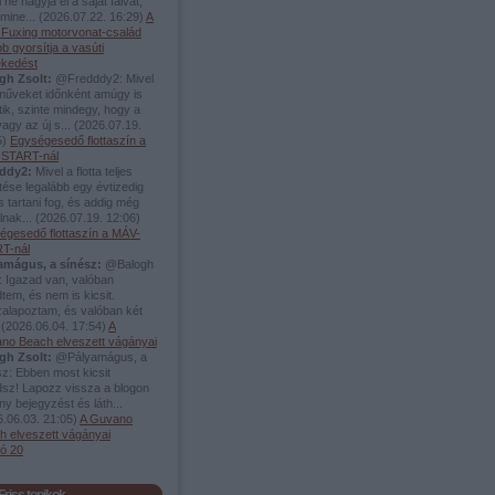
 ne hagyja el a saját falvát,
mine...
(
2026.07.22. 16:29
)
A
i Fuxing motorvonat-család
b gyorsítja a vasúti
ekedést
gh Zsolt:
@Fredddy2: Mivel
rműveket időnként amúgy is
tik, szinte mindegy, hogy a
vagy az új s...
(
2026.07.19.
5
)
Egységesedő flottaszín a
START-nál
ddy2:
Mivel a flotta teljes
tése legalább egy évtizedig
s tartani fog, és addig még
álnak...
(
2026.07.19. 12:06
)
égesedő flottaszín a MÁV-
T-nál
amágus, a sínész:
@Balogh
: Igazad van, valóban
tem, és nem is kicsit.
zalapoztam, és valóban két
.
(
2026.06.04. 17:54
)
A
no Beach elveszett vágányai
gh Zsolt:
@Pályamágus, a
z: Ebben most kicsit
dsz! Lapozz vissza a blogon
y bejegyzést és láth...
.06.03. 21:05
)
A Guvano
h elveszett vágányai
só 20