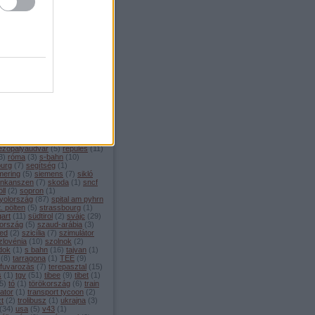
ellékvonal
(
1
)
menetrend
(
4
)
edes
(
1
)
metró
(
14
)
mexikó
ilánó
(
7
)
mittenwald
(
3
)
enwaldbahn
(
8
)
modellvasút
moldova
(
1
)
monaco
(
1
)
rvonat
(
2
)
mozdony
(
4
)
chen
(
80
)
múzeum
(
46
)
sebességű vasút
(
208
)
nápoly
émetország
(
108
)
nightjet
(
4
)
berg
(
11
)
nyomtáv
(
3
)
öbb
(
46
)
zország
(
100
)
oroszország
(
4
)
o
(
3
)
palermo
(
2
)
párizs
(
22
)
ng
(
1
)
pendolino
(
2
)
plzeň
(
3
)
che
(
3
)
portugália
(
5
)
pozsony
rága
(
11
)
puchberg
(
7
)
railjet
rail baltica
(
1
)
regionalzug
(
15
)
ám
(
1
)
rekordok
(
5
)
ezőpályaudvar
(
5
)
repülés
(
11
)
3
)
róma
(
3
)
s-bahn
(
10
)
burg
(
7
)
segítség
(
1
)
ering
(
5
)
siemens
(
7
)
sikló
inkanszen
(
7
)
skoda
(
1
)
sncf
ll
(
2
)
sopron
(
1
)
yolország
(
87
)
spital am pyhrn
t. pölten
(
5
)
strassbourg
(
1
)
gart
(
11
)
südtirol
(
2
)
svájc
(
29
)
ország
(
5
)
szaud-arábia
(
3
)
ed
(
2
)
szicília
(
7
)
szimulátor
zlovénia
(
10
)
szolnok
(
2
)
dok
(
1
)
s bahn
(
16
)
tajvan
(
1
)
(
8
)
tarragona
(
1
)
TEE
(
9
)
rfuvarozás
(
7
)
terepasztal
(
15
)
s
(
1
)
tgv
(
51
)
tibee
(
9
)
tibet
(
1
)
5
)
tó
(
1
)
törökország
(
6
)
train
ator
(
1
)
transport tycoon
(
2
)
zt
(
2
)
trolibusz
(
1
)
ukrajna
(
3
)
(
34
)
usa
(
5
)
v43
(
1
)