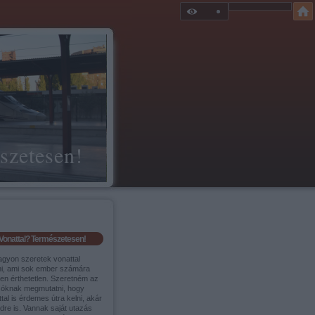
szetesen!
Vonattal? Természetesen!
agyon szeretek vonattal
ni, ami sok ember számára
sen érthetetlen. Szeretném az
sóknak megmutatni, hogy
tal is érdemes útra kelni, akár
ldre is. Vannak saját utazás