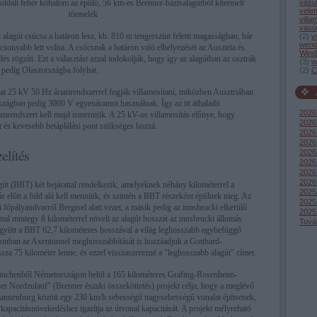
vasú
 oldali fehér kőhalom az épülő, 56 km-es Brenner-bázisalagútból kitermelt
vele
törmelék
villa
vasú
az alagút csúcsa a határon lesz, kb. 810 m tengerszint feletti magasságban, bár
(
2
)
v
wend
csonyabb lett volna. A csúcsnak a határon való elhelyezését az Ausztria és
Wind
és rögzíti. Ezt a választást azzal indokolják, hogy így az alagútban az osztrák
(
3
)
w
z pedig Olaszországba folyhat.
(
2
)
C
at 25 kV 50 Hz áramrendszerrel fogják villamosítani, miközben Ausztriában
szágban pedig 3000 V egyenáramot használnak. Így az itt áthaladó
2026
rendszert kell majd ismerniük. A 25 kV-os villamosítás előnye, hogy
2026 
t és kevesebb betáplálási pont szükséges hozzá.
2026 
2026
elítés
2026 
2026
2026
2026
gút (BBT) két bejárattal rendelkezik, amelyeknek néhány kilométerrel a
2025
ás előtt a föld alá kell menniük, és szintén a BBT részeként épülnek meg. Az
2025
 főpályaudvarról Bergisel alatt vezet, a másik pedig az innsbrucki elkerülő
2025
onal mintegy 8 kilométerrel növeli az alagút hosszát az innsbrucki állomás
Tová
együtt a BBT 62,7 kilométeres hosszával a világ leghosszabb egybefüggő
azonban az Axentunnel meghosszabbítását is hozzáadjuk a Gotthard-
sza 75 kilométer lenne, és ezzel visszaszerezné a "leghosszabb alagút" címet.
chenből Németországon belül a 165 kilométeres Grafing-Rosenheim-
er Nordzulauf" (Brenner északi összeköttetés) projekt célja, hogy a meglévő
Brannenburg között egy 230 km/h sebességű nagysebességű vonalat építsenek,
 kapacitásnövekedéshez igazítja az útvonal kapacitását. A projekt mélyreható