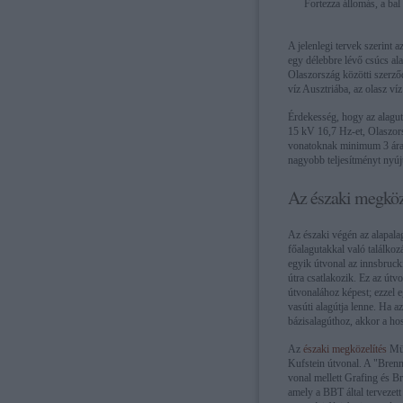
Fortezza állomás, a bal
A jelenlegi tervek szerint 
egy délebbre lévő csúcs ala
Olaszország közötti szerződ
víz Ausztriába, az olasz ví
Érdekesség, hogy az alagut
15 kV 16,7 Hz-et, Olaszor
vonatoknak minimum 3 áram
nagyobb teljesítményt nyúj
Az északi megköz
Az északi végén az alapala
főalagutakkal való találkoz
egyik útvonal az innsbrucki
útra csatlakozik. Ez az útv
útvonalához képest; ezzel 
vasúti alagútja lenne. Ha 
bázisalagúthoz, akkor a hos
Az
északi megközelítés
Mün
Kufstein útvonal. A "Brenn
vonal mellett Grafing és 
amely a BBT által tervezett