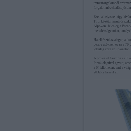
tranzitforgalomból származ
forgalomnövekedést jósoln
Ezen a helyzeten úgy kívánn
Tirol közötti vasúti összek
Alpokon. Jelenleg a Brenne
meredeksége miatt, amelyek
Ha elkészül az alagút, akko
percre csökken és ez a 70 
jelenleg ezen az útvonalon 
A projektet Ausztria és Ol
Inntal-alagúttal együtt, am
a 64 kilométert, ami a világ
2032-re készül el.