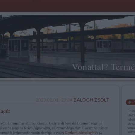
Vonattal? Termé
2023.02.01. 23:34
BALOGH ZSOLT
lagút
Én n
utaz
telje
etül: Brennerbasistunnel; olaszul: Galleria di base del Brennero) egy 55
olva
 vasúti alagút a Keleti-Alpok alján, a Brenner-hágó alatt. Elkészülte után ez
vonat
külfö
harmadik leghosszabb vasúti alagútja, a svájci
Gotthard-bázisalagút
és (a