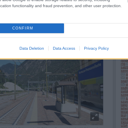
(
1
)
m
cation functionality and fraud prevention, and other user protection.
merc
termelendő kőzetmennyiséget 21 millió köbméterre becsülik, amelynek
(
1
)
m
an merül fel, mivel az alagút mintegy 60%-a Ausztriában lesz. A kitermelt
mitt
(
16
)
ítési vonalak feltöltésére használják fel, egy másik részét pedig az alagút
moto
egmenséhez használják fel. A főalagutak kör keresztmetszetűek lesznek,
mün
nagy
CONFIRM
(
5
)
n
nürn
olas
ouig
peki
pors
Data Deletion
Data Access
Privacy Policy
(
1
)
p
(
21
)
rekl
rend
rhb
(
salz
semm
(
1
)
s
(
1
)
sö
span
(
2
)
s
stutt
svéd
szeg
(
1
)
s
szur
talgo
tehe
texa
tirol
(
simul
tries
USA