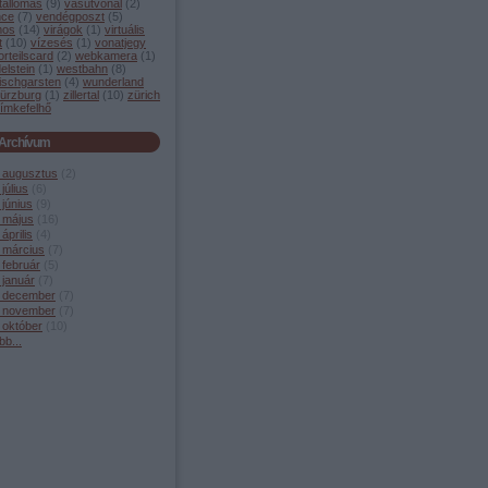
tállomás
(
9
)
vasútvonal
(
2
)
nce
(
7
)
vendégposzt
(
5
)
mos
(
14
)
virágok
(
1
)
virtuális
t
(
10
)
vízesés
(
1
)
vonatjegy
orteilscard
(
2
)
webkamera
(
1
)
elstein
(
1
)
westbahn
(
8
)
ischgarsten
(
4
)
wunderland
ürzburg
(
1
)
zillertal
(
10
)
zürich
ímkefelhő
Archívum
 augusztus
(
2
)
július
(
6
)
június
(
9
)
 május
(
16
)
április
(
4
)
 március
(
7
)
 február
(
5
)
 január
(
7
)
 december
(
7
)
 november
(
7
)
 október
(
10
)
bb
...