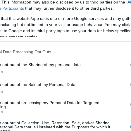
. This information may also be disclosed by us to third parties on the
IA
nehezítik a vasúti közlekedést. Az olasz oldalon az elmúlt években a
tt, 2008 végén befejezett fejlesztések azonban lehetővé teszik, hogy a vonal
Ad
Participants
that may further disclose it to other third parties.
ot fogadjon. A lejtők azonban nem javultak jelentősen. Wörglből minden
B
A 
ó vonat át a hágón Olaszország felé, azonban ez is "csak" mintegy 480
 that this website/app uses one or more Google services and may gath
A 
n átvezető autópálya forgalmát.
c
including but not limited to your visit or usage behaviour. You may click 
M
lése érdekében így az alagútfúrás mellett döntöttek, mely Innsbrucktól
 to Google and its third-party tags to use your data for below specifi
ka
ányúvá bővíti a vasúti átkelőt. Ehhez tegyük hozzá, hogy Innsbruck
M
ogle consent section.
z új Inn-völgyi vasútvonal, így a négy vágány itt már rendelkezésre áll. A
B
lat egészen az osztrák-német határon található Kufsteinig négyvágányúra
 pedig a németeken lesz a sor. Az ő terveik szerint Kufsteintől Ostmünchenig
l Data Processing Opt Outs
jd, többnyire szintén alagutakban. München szélétől pedig az S-Bahn
ve szintén rendelkezésre áll a négy vágány. Így a távoli jövőben Münchentől
100
g négy vágány áll majd a vonatok rendelkezésére.
o opt-out of the Sharing of my personal data.
9euro
alagú
In
állo
amer
amtr
(
6
)
a
o opt-out of the Sale of my Personal Data.
aros
augs
In
(
4
)
a
(
1
)
á
(
2
)
b
to opt-out of processing my Personal Data for Targeted
bales
ing.
barl
(
12
)
In
berc
(
4
)
b
(
2
)
b
o opt-out of Collection, Use, Retention, Sale, and/or Sharing
brazí
ersonal Data that Is Unrelated with the Purposes for which it
buda
lected.
chat