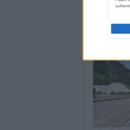
authenti
Az alagút építése során ki
körülbelül 60%-a Ausztriáb
anyag egy részét a megközel
végleges bélésének betonsz
átmérőjük kb. 8,1 m.