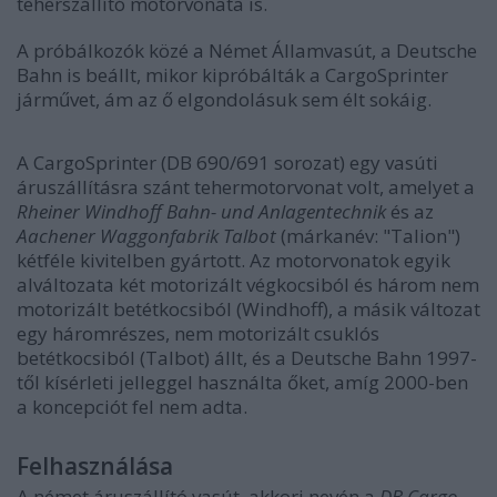
teherszállító motorvonata is.
A próbálkozók közé a Német Államvasút, a Deutsche
Bahn is beállt, mikor kipróbálták a CargoSprinter
járművet, ám az ő elgondolásuk sem élt sokáig.
A CargoSprinter (DB 690/691 sorozat) egy vasúti
áruszállításra szánt tehermotorvonat volt, amelyet a
Rheiner Windhoff Bahn- und Anlagentechnik
és az
Aachener Waggonfabrik Talbot
(márkanév: "Talion")
kétféle kivitelben gyártott. Az motorvonatok egyik
alváltozata két motorizált végkocsiból és három nem
motorizált betétkocsiból (Windhoff), a másik változat
egy háromrészes, nem motorizált csuklós
betétkocsiból (Talbot) állt, és a Deutsche Bahn 1997-
től kísérleti jelleggel használta őket, amíg 2000-ben
a koncepciót fel nem adta.
Felhasználása
A német áruszállító vasút, akkori nevén a
DB Cargo