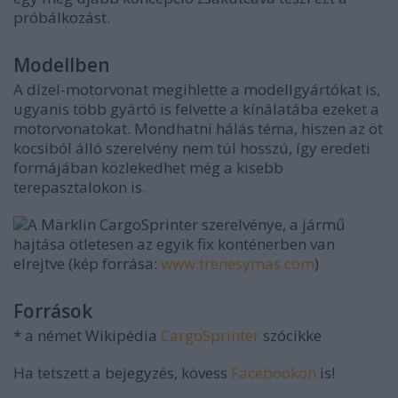
próbálkozást.
Modellben
A dízel-motorvonat megihlette a modellgyártókat is,
ugyanis több gyártó is felvette a kínálatába ezeket a
motorvonatokat. Mondhatni hálás téma, hiszen az öt
kocsiból álló szerelvény nem túl hosszú, így eredeti
formájában közlekedhet még a kisebb
terepasztalokon is.
A Märklin CargoSprinter szerelvénye, a jármű
hajtása ötletesen az egyik fix konténerben van
elrejtve (kép forrása:
www.trenesymas.com
)
Források
* a német Wikipédia
CargoSprinter
szócikke
Ha tetszett a bejegyzés, kövess
Facebookon
is!