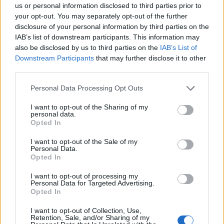
us or personal information disclosed to third parties prior to
nyújtottak olyan megoldások számára, ahol a
your opt-out. You may separately opt-out of the further
speciális berendezéseket egy másik gyártó egy
disclosure of your personal information by third parties on the
konténerben képes volt elhelyezni. Az így elkészült
IAB’s list of downstream participants. This information may
konténereket csak a járművekre kellett helyezni és
also be disclosed by us to third parties on the
IAB’s List of
már kész is volt a különleges feladatokra alkalmas
Downstream Participants
that may further disclose it to other
szerelvény!
third parties.
Please note that this website/app uses one or more Google
Personal Data Processing Opt Outs
services and may gather and store information including but
not limited to your visit or usage behaviour. You may click to
I want to opt-out of the Sharing of my
personal data.
grant or deny consent to Google and its third-party tags to
Opted In
use your data for below specified purposes in below Google
consent section.
I want to opt-out of the Sale of my
Personal Data.
Opted In
I want to opt-out of processing my
Personal Data for Targeted Advertising.
Opted In
I want to opt-out of Collection, Use,
Railogistics Cargo-Pendelzug a Jura-vasútvonalon
Retention, Sale, and/or Sharing of my