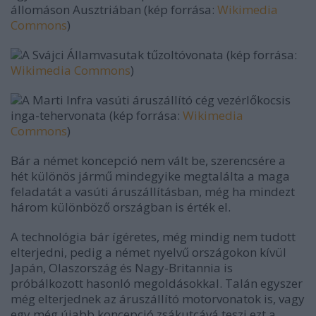
állomáson Ausztriában (kép forrása:
Wikimedia
Commons
)
A Svájci Államvasutak tűzoltóvonata (kép forrása:
Wikimedia Commons
)
A Marti Infra vasúti áruszállító cég vezérlőkocsis
inga-tehervonata (kép forrása:
Wikimedia
Commons
)
Bár a német koncepció nem vált be, szerencsére a
hét különös jármű mindegyike megtalálta a maga
feladatát a vasúti áruszállításban, még ha mindezt
három különböző országban is érték el.
A technológia bár ígéretes, még mindig nem tudott
elterjedni, pedig a német nyelvű országokon kívül
Japán, Olaszország és Nagy-Britannia is
próbálkozott hasonló megoldásokkal. Talán egyszer
még elterjednek az áruszállító motorvonatok is, vagy
egy még újabb koncepció zsákutcává teszi ezt a