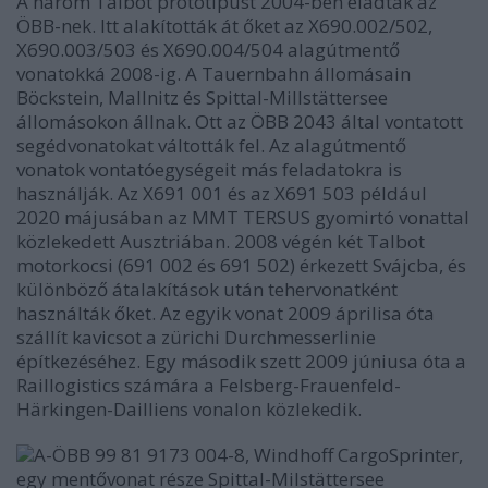
A három Talbot prototípust 2004-ben eladták az
ÖBB-nek. Itt alakították át őket az X690.002/502,
X690.003/503 és X690.004/504 alagútmentő
vonatokká 2008-ig. A Tauernbahn állomásain
Böckstein, Mallnitz és Spittal-Millstättersee
állomásokon állnak. Ott az ÖBB 2043 által vontatott
segédvonatokat váltották fel. Az alagútmentő
vonatok vontatóegységeit más feladatokra is
használják. Az X691 001 és az X691 503 például
2020 májusában az MMT TERSUS gyomirtó vonattal
közlekedett Ausztriában. 2008 végén két Talbot
motorkocsi (691 002 és 691 502) érkezett Svájcba, és
különböző átalakítások után tehervonatként
használták őket. Az egyik vonat 2009 áprilisa óta
szállít kavicsot a zürichi Durchmesserlinie
építkezéséhez. Egy második szett 2009 júniusa óta a
Raillogistics számára a Felsberg-Frauenfeld-
Härkingen-Dailliens vonalon közlekedik.
A-ÖBB 99 81 9173 004-8, Windhoff CargoSprinter,
egy mentővonat része Spittal-Milstättersee