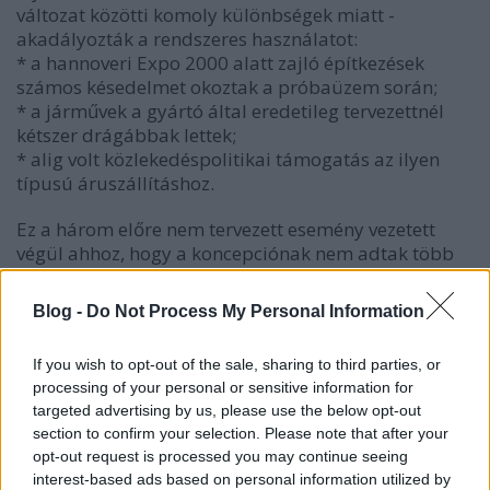
változat közötti komoly különbségek miatt -
akadályozták a rendszeres használatot:
* a hannoveri Expo 2000 alatt zajló építkezések
számos késedelmet okoztak a próbaüzem során;
* a járművek a gyártó által eredetileg tervezettnél
kétszer drágábbak lettek;
* alig volt közlekedéspolitikai támogatás az ilyen
típusú áruszállításhoz.
Ez a három előre nem tervezett esemény vezetett
végül ahhoz, hogy a koncepciónak nem adtak több
időt, hogy bizonyíthasson.
Blog -
Do Not Process My Personal Information
Ezek mellett pedig a Deutsche Bahn a tesztidőszak
alatt megváltoztatta áruszállítási koncepcióját más
If you wish to opt-out of the sale, sharing to third parties, or
távolsági megoldások javára.
processing of your personal or sensitive information for
targeted advertising by us, please use the below opt-out
Későbbi sorsuk
section to confirm your selection. Please note that after your
opt-out request is processed you may continue seeing
A járművek, mivel egyenként akár öt 40 láb hosszú
interest-based ads based on personal information utilized by
konténert is tudtak szállítani, remek alapot