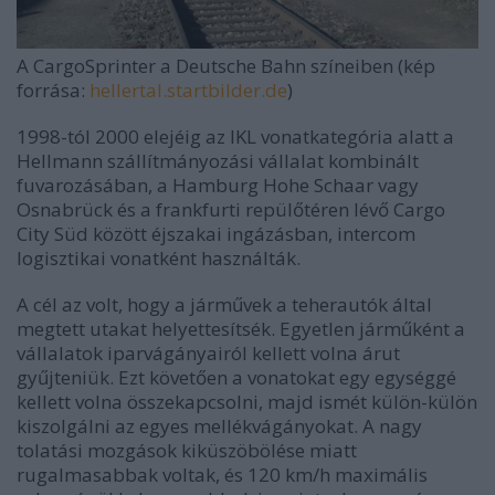
A CargoSprinter a Deutsche Bahn színeiben (kép
forrása:
hellertal.startbilder.de
)
1998-tól 2000 elejéig az IKL vonatkategória alatt a
Hellmann szállítmányozási vállalat kombinált
fuvarozásában, a Hamburg Hohe Schaar vagy
Osnabrück és a frankfurti repülőtéren lévő Cargo
City Süd között éjszakai ingázásban, intercom
logisztikai vonatként használták.
A cél az volt, hogy a járművek a teherautók által
megtett utakat helyettesítsék. Egyetlen járműként a
vállalatok iparvágányairól kellett volna árut
gyűjteniük. Ezt követően a vonatokat egy egységgé
kellett volna összekapcsolni, majd ismét külön-külön
kiszolgálni az egyes mellékvágányokat. A nagy
tolatási mozgások kiküszöbölése miatt
rugalmasabbak voltak, és 120 km/h maximális