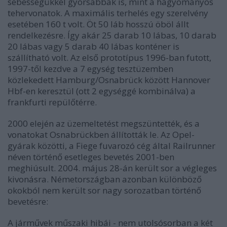
sebességükkel gyorsabbak is, mint a hagyományos
tehervonatok. A maximális terhelés egy szerelvény
esetében 160 t volt. Öt 50 láb hosszú öböl állt
rendelkezésre. Így akár 25 darab 10 lábas, 10 darab
20 lábas vagy 5 darab 40 lábas konténer is
szállítható volt. Az első prototípus 1996-ban futott,
1997-től kezdve a 7 egység tesztüzemben
közlekedett Hamburg/Osnabrück között Hannover
Hbf-en keresztül (ott 2 egységgé kombinálva) a
frankfurti repülőtérre.
2000 elején az üzemeltetést megszüntették, és a
vonatokat Osnabrückben állították le. Az Opel-
gyárak közötti, a Fiege fuvarozó cég által Railrunner
néven történő esetleges bevetés 2001-ben
meghiúsult. 2004. május 28-án került sor a végleges
kivonásra. Németországban azonban különböző
okokból nem került sor nagy sorozatban történő
bevetésre:
A járművek műszaki hibái - nem utolsósorban a két