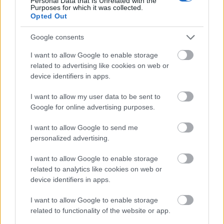
Personal Data that Is Unrelated with the
Auvernier közelében Svájcban. A vonatot egy BLS Re
Purposes for which it was collected.
420.5 mozdony vontatja (nem látható a képen), a
Opted Out
CargoSprinter pedig vezérlőkocsiként szolgál (kép
forrása:
Wikimedia Commons
)
Google consents
I want to allow Google to enable storage
2002-ben a Siemens és az RWTH Aachen Egyetem a
related to advertising like cookies on web or
CargoSprinter két vezetőállásos kocsijából
device identifiers in apps.
kifejlesztette a vezető nélküli és automatikus
"CargoMover" koncepció két prototípusát. Ez egy
I want to allow my user data to be sent to
automata jelzővezérlésű vontatóegység lett volna az
Google for online advertising purposes.
egykocsis forgalom számára. Az átalakítási
munkálatok részeként a CargoSprinter vezetőfülkéit
I want to allow Google to send me
szétszerelték. A vezérléstechnikát a hosszgerendák
personalized advertising.
fölött és között elhelyezett dobozokba helyezték át. A
projektet 2005-ben leállították. A két átalakított
I want to allow Google to enable storage
jármű egyike később a Siemens Wegberg-
related to analytics like cookies on web or
Wildenrath-i tesztközpontjában állt, és
device identifiers in apps.
alkalmanként még mindig "PCW 5" néven használták
tolatási célokra. Időközben a most tesztjárműként
I want to allow Google to enable storage
használt jármű "IFS 5" néven az RWTH tulajdonában
related to functionality of the website or app.
van. A másik jármű, az "IFS 1" tesztjármű szintén az