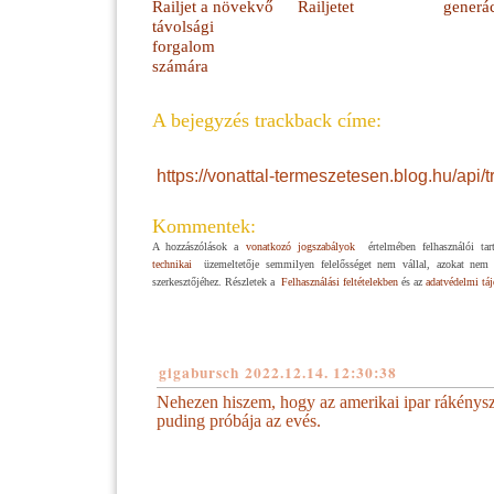
Railjet a növekvő
Railjetet
generá
távolsági
forgalom
számára
A bejegyzés trackback címe:
https://vonattal-termeszetesen.blog.hu/api
Kommentek:
A hozzászólások a
vonatkozó jogszabályok
értelmében felhasználói ta
technikai
üzemeltetője semmilyen felelősséget nem vállal, azokat nem e
szerkesztőjéhez. Részletek a
Felhasználási feltételekben
és az
adatvédelmi tá
gigabursch
2022.12.14. 12:30:38
Nehezen hiszem, hogy az amerikai ipar rákénysz
puding próbája az evés.