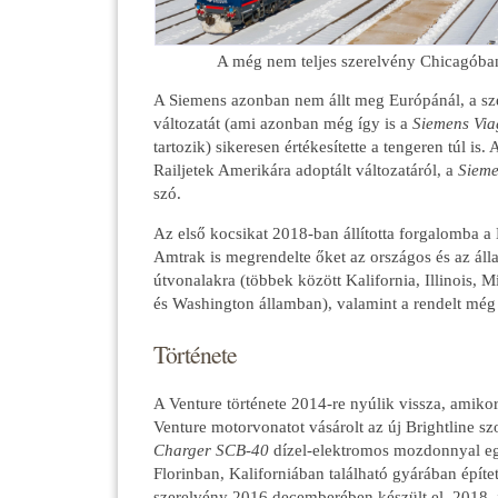
A még nem teljes szerelvény Chicagóba
A Siemens azonban nem állt meg Európánál, a sz
változatát (ami azonban még így is a
Siemens Via
tartozik) sikeresen értékesítette a tengeren túl i
Railjetek Amerikára adoptált változatáról, a
Sieme
szó.
Az első kocsikat 2018-ban állította forgalomba a B
Amtrak is megrendelte őket az országos és az áll
útvonalakra (többek között Kalifornia, Illinois, 
és Washington államban), valamint a rendelt még 
Története
A Venture története 2014-re nyúlik vissza, amikor
Venture motorvonatot vásárolt az új Brightline sz
Charger SCB-40
dízel-elektromos mozdonnyal eg
Florinban, Kaliforniában található gyárában építet
szerelvény 2016 decemberében készült el. 2018.