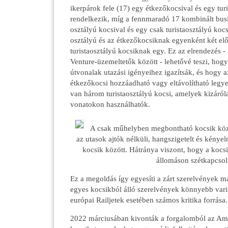
ikerpárok fele (17) egy étkezőkocsival és egy tur
rendelkezik, míg a fennmaradó 17 kombinált bus
osztályú kocsival és egy csak turistaosztályú koc
osztályú és az étkezőkocsiknak egyenként két el
turistaosztályú kocsiknak egy. Ez az elrendezés -
Venture-üzemeltetők között - lehetővé teszi, hog
útvonalak utazási igényeihez igazítsák, és hogy az
étkezőkocsi hozzáadható vagy eltávolítható legye
van három turistaosztályú kocsi, amelyek kizáról
vonatokon használhatók.
A csak műhelyben megbontható kocsik közö
az utasok ajtók nélküli, hangszigetelt és kénye
kocsik között. Hátránya viszont, hogy a kocsi
állomáson szétkapcsol
Ez a megoldás így egyesíti a zárt szerelvények 
egyes kocsikból álló szerelvények könnyebb vari
európai Railjetek esetében számos kritika forrása.
2022 márciusában kivonták a forgalomból az Am