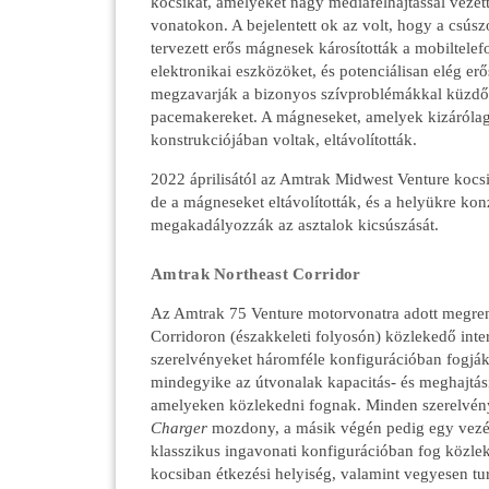
kocsikat, amelyeket nagy médiafelhajtással vezet
vonatokon. A bejelentett ok az volt, hogy a csúszó
tervezett erős mágnesek károsították a mobiltelef
elektronikai eszközöket, és potenciálisan elég er
megzavarják a bizonyos szívproblémákkal küzdő 
pacemakereket. A mágneseket, amelyek kizáróla
konstrukciójában voltak, eltávolították.
2022 áprilisától az Amtrak Midwest Venture kocs
de a mágneseket eltávolították, és a helyükre ko
megakadályozzák az asztalok kicsúszását.
Amtrak Northeast Corridor
Az Amtrak 75 Venture motorvonatra adott megren
Corridoron (északkeleti folyosón) közlekedő inter
szerelvényeket háromféle konfigurációban fogják
mindegyike az útvonalak kapacitás- és meghajtás
amelyeken közlekedni fognak. Minden szerelvé
Charger
mozdony, a másik végén pedig egy vezér
klasszikus ingavonati konfigurációban fog közlek
kocsiban étkezési helyiség, valamint vegyesen tur