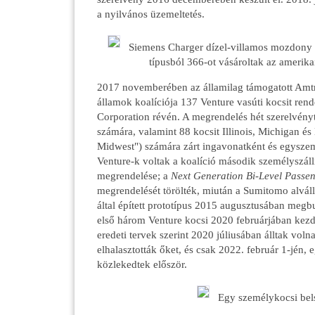
a nyilvános üzemeltetés.
Siemens Charger dízel-villamos mozdony 
típusból 366-ot vásároltak az amerika
2017 novemberében az államilag támogatott Amt
államok koalíciója 137 Venture vasúti kocsit re
Corporation révén. A megrendelés hét szerelvényt
számára, valamint 88 kocsit Illinois, Michigan é
Midwest") számára zárt ingavonatként és egyszem
Venture-k voltak a koalíció második személyszállí
megrendelése; a
Next Generation Bi-Level Passen
megrendelését törölték, miután a Sumitomo alvál
által épített prototípus 2015 augusztusában megbu
első három Venture kocsi 2020 februárjában kezdt
eredeti tervek szerint 2020 júliusában álltak vol
elhalasztották őket, és csak 2022. február 1-jén,
közlekedtek először.
Egy személykocsi bels