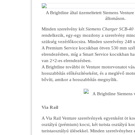
A Brightline által üzemeltetett Siemens Ventur
állomáson.
Minden szerelvény két
Siemens Charger SCB-40
rendelkezik, egy-egy mozdony a szerelvény mind
szükség vezérlőkocsira. Minden szerelvény 248 u
A Premium Service kocsikban ötven 530 mm szél
elrendezésben, míg a Smart Service kocsikban ha
van 2×2-es elrendezésben.
A Brightline további öt Venture motorvonatot vásá
hosszabbítás előkészítéseként, és a meglévő moto
bővíti, amikor a hosszabbítás megnyílik.
A Brightline Siemens 
Via Rail
A Via Rail Venture szerelvények egyenként öt koc
osztályú (prémium) kocsi, két turista osztályú ko
turistaosztályú ülésekkel. Minden szerelvényhez