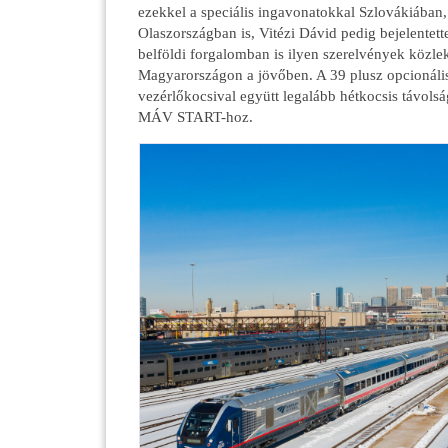
ezekkel a speciális ingavonatokkal Szlovákiában
Olaszországban is, Vitézi Dávid pedig bejelente
belföldi forgalomban is ilyen szerelvények közl
Magyarországon a jövőben. A 39 plusz opcionális
vezérlőkocsival együtt legalább hétkocsis távolsá
MÁV START-hoz.