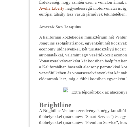
Érdekesség, hogy szintén ezen a vonalon állnak
Avelia Liberty
nagysebességű motorvonatai is, íg
európai túlsúly lesz vasúti járművek tekintetében.
Amtrak San Joaquins
A kaliforniai közlekedési minisztérium hét Ventu
Joaquins szolgáltatáshoz, egyenként hét kocsival:
economy ülőhelyekkel, két turistaosztályú kocsi
automatákkal, valamint egy vezérlőkocsit econo
Vonatszerelvényenként két kocsiban beépített ke
a Kaliforniában használt alacsony peronokkal kom
vezetőfülkében és vonatszerelvényenként két má
előcsarnok lesz, míg a többi kocsiban egyenként 
Extra lépcsőfokok az alacson
Brightline
A Brightline Venture szerelvények négy kocsiból 
ülőhelyekkel (márkanév: "Smart Service") és egy
ülőhelyekkel (márkanév: "Premium Service", korá