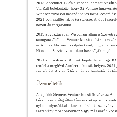
2018. december 12-én a kanadai nemzeti vasúti sz
Via Rail bejelentette, hogy 32 Venture ingavonat
Windsor folyosón használt teljes flotta lecserélés
2021-ben szállították le tesztelésre. A többi sze
között áll forgalomba.
2019 augusztusában Wisconsin állam a Szövetség
támogatásából hat Venture kocsit és három vezérlő
az Amtrak Midwest pooljába kerül, míg a három v
Hiawatha Service vonatokon használják majd.
2021 áprilisában az Amtrak bejelentette, hogy 83 
rendel a meglévő Amfleet 1 kocsik helyett. 2021 j
szerződést. A szerződés 20 év karbantartást és tá
Üzemeltetők
A legtöbb Siemens Venture kocsit (kivéve az Am
készülteket) félig állandóan összekapcsolt szerelv
nyitott folyosókkal a kocsik között és szabványo
szerelvény mozdonyokhoz vagy más vasúti kocsik