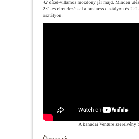
42
dízel-villamos mozdony jár majd. Minden ülés 
2×1-es elrendezéssel a business osztályon és 2×2-e
osztályon.
A kanadai Venture szerelvény 
Összegzés