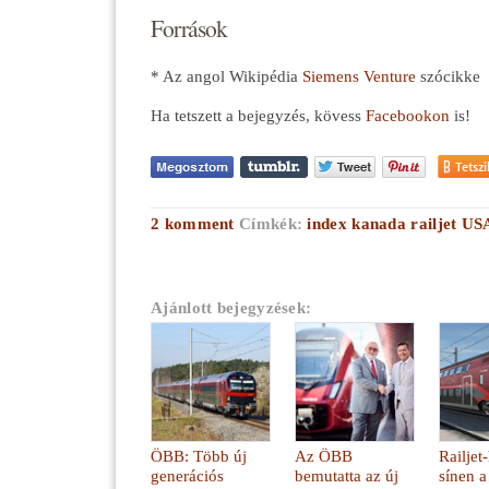
Források
* Az angol Wikipédia
Siemens Venture
szócikke
Ha tetszett a bejegyzés, kövess
Facebookon
is!
Tetszi
2
komment
Címkék:
index
kanada
railjet
US
Ajánlott bejegyzések:
ÖBB: Több új
Az ÖBB
Railjet
generációs
bemutatta az új
sínen a