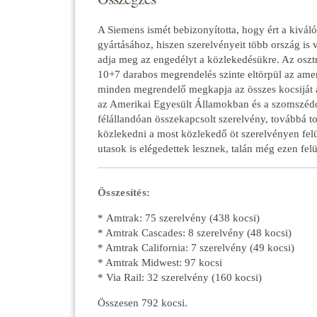
A Siemens ismét bebizonyította, hogy ért a kivá
gyártásához, hiszen szerelvényeit több ország is 
adja meg az engedélyt a közlekedésükre. Az oszt
10+7 darabos megrendelés szinte eltörpül az amer
minden megrendelő megkapja az összes kocsiját 
az Amerikai Egyesült Államokban és a szomszé
félállandóan összekapcsolt szerelvény, továbbá t
közlekedni a most közlekedő öt szerelvényen fel
utasok is elégedettek lesznek, talán még ezen felü
Összesítés:
* Amtrak: 75 szerelvény (438 kocsi)
* Amtrak Cascades: 8 szerelvény (48 kocsi)
* Amtrak California: 7 szerelvény (49 kocsi)
* Amtrak Midwest: 97 kocsi
* Via Rail: 32 szerelvény (160 kocsi)
Összesen 792 kocsi.