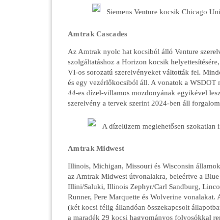
Siemens Venture kocsik Chicago Uni
Amtrak Cascades
Az Amtrak nyolc hat kocsiból álló Venture szerel
szolgáltatáshoz a Horizon kocsik helyettesítésér
VI-os sorozatú szerelvényeket váltották fel. Mind
és egy vezérlőkocsiból áll. A vonatok a WSDOT
44
-es dízel-villamos mozdonyának egyikével lesz
szerelvény a tervek szerint 2024-ben áll forgalo
A dízelüzem meglehetősen szokatlan 
Amtrak Midwest
Illinois, Michigan, Missouri és Wisconsin államok
az Amtrak Midwest útvonalakra, beleértve a Blue
Illini/Saluki, Illinois Zephyr/Carl Sandburg, Linc
Runner, Pere Marquette és Wolverine vonalakat. 
(két kocsi félig állandóan összekapcsolt állapotba
a maradék 29 kocsi hagyományos folyosókkal r