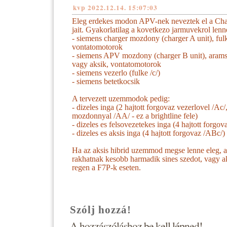
kvp
2022.12.14. 15:07:03
Eleg erdekes modon APV-nek neveztek el a Ch
jait. Gyakorlatilag a kovetkezo jarmuvekrol lenn
- siemens charger mozdony (charger A unit), fulk
vontatomotorok
- siemens APV mozdony (charger B unit), arams
vagy aksik, vontatomotorok
- siemens vezerlo (fulke /c/)
- siemens betetkocsik
A tervezett uzemmodok pedig:
- dizeles inga (2 hajtott forgovaz vezerlovel /Ac/
mozdonnyal /AA/ - ez a brightline fele)
- dizeles es felsovezetekes inga (4 hajtott forgo
- dizeles es aksis inga (4 hajtott forgovaz /ABc/)
Ha az aksis hibrid uzemmod megse lenne eleg, 
rakhatnak kesobb harmadik sines szedot, vagy a
regen a F7P-k eseten.
Szólj hozzá!
A hozzászóláshoz be kell lépned!