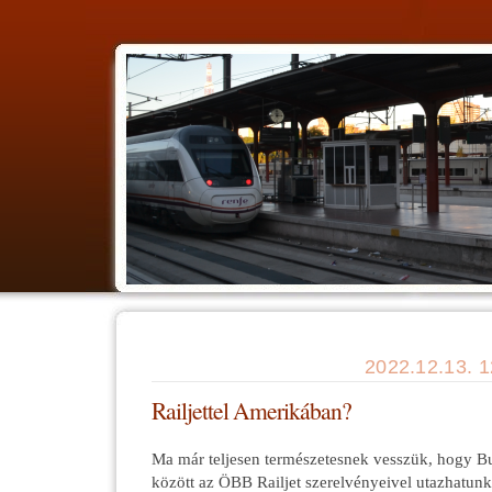
2022.12.13. 
Railjettel Amerikában?
Ma már teljesen természetesnek vesszük, hogy B
között az ÖBB Railjet szerelvényeivel utazhatun