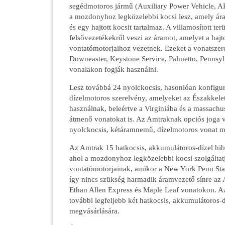
segédmotoros jármű (Auxiliary Power Vehicle, AP
a mozdonyhoz legközelebbi kocsi lesz, amely ár
és egy hajtott kocsit tartalmaz. A villamosított te
felsővezetékekről veszi az áramot, amelyet a haj
vontatómotorjaihoz vezetnek. Ezeket a vonatszer
Downeaster, Keystone Service, Palmetto, Pennsy
vonalakon fogják használni.
Lesz továbbá 24 nyolckocsis, hasonlóan konfigu
dízelmotoros szerelvény, amelyeket az Északkele
használnak, beleértve a Virginiába és a massachus
átmenő vonatokat is. Az Amtraknak opciós joga 
nyolckocsis, kétáramnemű, dízelmotoros vonat m
Az Amtrak 15 hatkocsis, akkumulátoros-dízel hibr
ahol a mozdonyhoz legközelebbi kocsi szolgálta
vontatómotorjainak, amikor a New York Penn Sta
így nincs szükség harmadik áramvezető sínre az 
Ethan Allen Express és Maple Leaf vonatokon. A
további legfeljebb két hatkocsis, akkumulátoros-
megvásárlására.