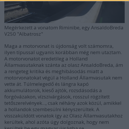
Megérkezett a vonatom Riminibe, egy AnsaldoBreda
V250 "Albatrosz"
Maga a motorvonat is újdonság volt számomra,
ilyen típussal ugyanis korábban még nem utaztam.
A motorvonatot eredetileg a Holland
Államvasutaknak szánta az olasz AnsaldoBreda, ám
a rengeteg kritika és meghibásodás miatt a
motorvonatokat végül a Holland Államvasutak nem
vette át. T
úlmelegedő és lángra kapó
akkumulátorok, kieső ajtók, rozsdásodás a
forgóvázakon, vízszivárgások, rosszul rögzített
tetőszerelvények..., csak néhány azok közül, amikkel
a hollandok szembesülni kényszerültek. A
visszaküldött vonatok így az Olasz Államvasutakhoz
kerültek, ahol azóta úgy dolgoznak, hogy nem
kerültek be egy magyar újságba se...