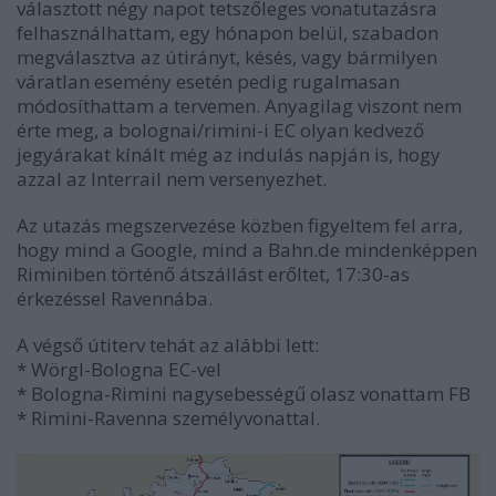
választott négy napot tetszőleges vonatutazásra
felhasználhattam, egy hónapon belül, szabadon
megválasztva az útirányt, késés, vagy bármilyen
váratlan esemény esetén pedig rugalmasan
módosíthattam a tervemen. Anyagilag viszont nem
érte meg, a bolognai/rimini-i EC olyan kedvező
jegyárakat kínált még az indulás napján is, hogy
azzal az Interrail nem versenyezhet.
Az utazás megszervezése közben figyeltem fel arra,
hogy mind a Google, mind a Bahn.de mindenképpen
Riminiben történő átszállást erőltet, 17:30-as
érkezéssel Ravennába.
A végső útiterv tehát az alábbi lett:
* Wörgl-Bologna EC-vel
* Bologna-Rimini nagysebességű olasz vonattam FB
* Rimini-Ravenna személyvonattal.