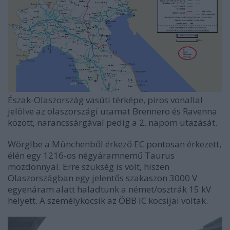
Észak-Olaszország vasúti térképe, piros vonallal
jelölve az olaszországi utamat Brennero és Ravenna
között, narancssárgával pedig a 2. napom utazását.
Wörglbe a Münchenből érkező EC pontosan érkezett,
élén egy 1216-os négyáramnemű Taurus
mozdonnyal. Erre szükség is volt, hiszen
Olaszországban egy jelentős szakaszon 3000 V
egyenáram alatt haladtunk a német/osztrák 15 kV
helyett. A személykocsik az ÖBB IC kocsijai voltak.