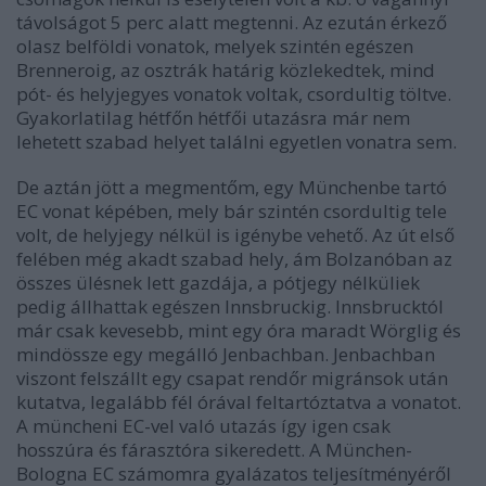
távolságot 5 perc alatt megtenni. Az ezután érkező
olasz belföldi vonatok, melyek szintén egészen
Brenneroig, az osztrák határig közlekedtek, mind
pót- és helyjegyes vonatok voltak, csordultig töltve.
Gyakorlatilag hétfőn hétfői utazásra már nem
lehetett szabad helyet találni egyetlen vonatra sem.
De aztán jött a megmentőm, egy Münchenbe tartó
EC vonat képében, mely bár szintén csordultig tele
volt, de helyjegy nélkül is igénybe vehető. Az út első
felében még akadt szabad hely, ám Bolzanóban az
összes ülésnek lett gazdája, a pótjegy nélküliek
pedig állhattak egészen Innsbruckig. Innsbrucktól
már csak kevesebb, mint egy óra maradt Wörglig és
mindössze egy megálló Jenbachban. Jenbachban
viszont felszállt egy csapat rendőr migránsok után
kutatva, legalább fél órával feltartóztatva a vonatot.
A müncheni EC-vel való utazás így igen csak
hosszúra és fárasztóra sikeredett. A München-
Bologna EC számomra gyalázatos teljesítményéről