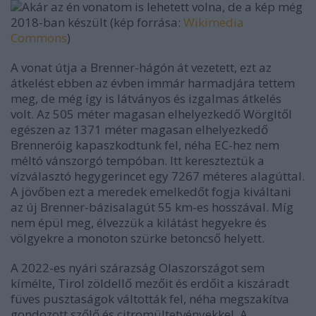
Akár az én vonatom is lehetett volna, de a kép még
2018-ban készült (kép forrása:
Wikimedia
Commons
)
A vonat útja a Brenner-hágón át vezetett, ezt az
átkelést ebben az évben immár harmadjára tettem
meg, de még így is látványos és izgalmas átkelés
volt. Az 505 méter magasan elhelyezkedő Wörgltől
egészen az 1371 méter magasan elhelyezkedő
Brenneróig kapaszkodtunk fel, néha EC-hez nem
méltó vánszorgó tempóban. Itt kereszteztük a
vízválasztó hegygerincet egy 7267 méteres alagúttal.
A jövőben ezt a meredek emelkedőt fogja kiváltani
az új Brenner-bázisalagút 55 km-es hosszával. Míg
nem épül meg, élvezzük a kilátást hegyekre és
völgyekre a monoton szürke betoncső helyett.
A 2022-es nyári szárazság Olaszországot sem
kímélte, Tirol zöldellő mezőit és erdőit a kiszáradt
füves pusztaságok váltották fel, néha megszakítva
gondozott szőlő és citromültetvényekkel. A