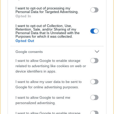
az (
Bologna)-Ravenna-Rimini-Ancona-vasútvonalat
utaztam be végig, majd tovább az Ancona-Pescara-
I want to opt-out of processing my
Personal Data for Targeted Advertising.
Lecce-vasútvonal következett.
Opted In
I want to opt-out of Collection, Use,
Retention, Sale, and/or Sharing of my
Personal Data that Is Unrelated with the
Purposes for which it was collected.
Opted Out
Google consents
I want to allow Google to enable storage
related to advertising like cookies on web or
device identifiers in apps.
I want to allow my user data to be sent to
Google for online advertising purposes.
Rimini vasútállomása
I want to allow Google to send me
personalized advertising.
A Bologna-Ancona-vasútvonal Rimini és Ancona
közötti szakasza, továbbá az Ancona-Lecce-
I want to allow Google to enable storage