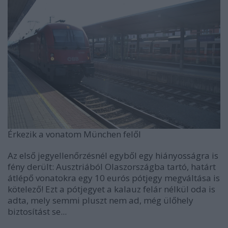
Érkezik a vonatom München felől
Az első jegyellenőrzésnél egyből egy hiányosságra is
fény derült: Ausztriából Olaszországba tartó, határt
átlépő vonatokra egy 10 eurós pótjegy megváltása is
kötelező! Ezt a pótjegyet a kalauz felár nélkül oda is
adta, mely semmi pluszt nem ad, még ülőhely
biztosítást se...