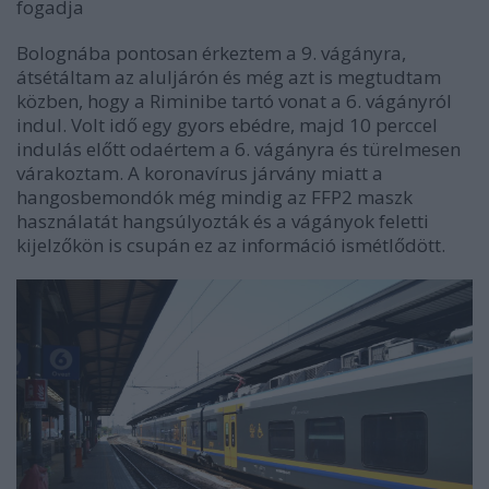
fogadja
Bolognába pontosan érkeztem a 9. vágányra,
átsétáltam az aluljárón és még azt is megtudtam
közben, hogy a Riminibe tartó vonat a 6. vágányról
indul. Volt idő egy gyors ebédre, majd 10 perccel
indulás előtt odaértem a 6. vágányra és türelmesen
várakoztam. A koronavírus járvány miatt a
hangosbemondók még mindig az FFP2 maszk
használatát hangsúlyozták és a vágányok feletti
kijelzőkön is csupán ez az információ ismétlődött.