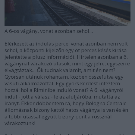
A 6-os vágány, vonat azonban sehol...
Elérkezett az indulás perce, vonat azonban nem volt
sehol, a központi kijelzőn egy öt perces késés kírása
jelentette a plusz információt. Hirtelen azonban a 6.
vágánynál várakozó utasok, mint egy jelre, egyszerre
elvágtáztak... Ők tudnak valamit, amit én nem?
Gyorsan utánuk rohantam, közben összefutva egy
vasúti alkalmazottal. Egy gyors kérdést intéztem
hozzá: hol a Riminibe induló vonat? A 6. vágányról
indul - jött a válasz - le az aluljáróba, mutatta az
irányt. Ekkor döbbentem rá, hogy Bologna Centrale
állomásnak bizony kettő! hatos vágánya is van és én
a többi utassal együtt bizony pont a rossznál
várakoztunk!