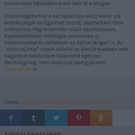
hamarosan bővebben is szó lesz itt a blogon.
Összességében ez a hat napos kis olasz körút sok
érdekességet és izgalmat hozott, utazhattam több
számomra még ismeretlen olasz vasútvonalon,
kipróbálhattam többfajta számomra új
motorvonatot és láthattam az Adriai tengert is. Az
"olasz csizma" másik oldalát az elmúlt években már
nagyrészt beutaztam Nápolytól egészen
Ventimigliáig, idén tavasszal pedig jártam
Genovában
is.
Címkék:
ausztria
olaszország
genova
index2
interrail
Ajánlott bejegyzések: