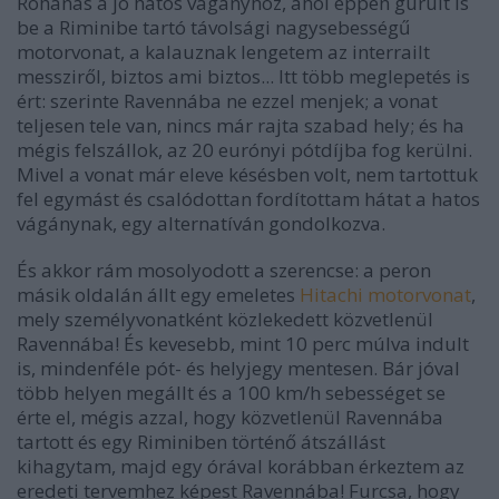
Rohanás a jó hatos vágányhoz, ahol éppen gurult is
be a Riminibe tartó távolsági nagysebességű
motorvonat, a kalauznak lengetem az interrailt
messziről, biztos ami biztos... Itt több meglepetés is
ért: szerinte Ravennába ne ezzel menjek; a vonat
teljesen tele van, nincs már rajta szabad hely; és ha
mégis felszállok, az 20 eurónyi pótdíjba fog kerülni.
Mivel a vonat már eleve késésben volt, nem tartottuk
fel egymást és csalódottan fordítottam hátat a hatos
vágánynak, egy alternatíván gondolkozva.
És akkor rám mosolyodott a szerencse: a peron
másik oldalán állt egy emeletes
Hitachi motorvonat
,
mely személyvonatként közlekedett közvetlenül
Ravennába! És kevesebb, mint 10 perc múlva indult
is, mindenféle pót- és helyjegy mentesen. Bár jóval
több helyen megállt és a 100 km/h sebességet se
érte el, mégis azzal, hogy közvetlenül Ravennába
tartott és egy Riminiben történő átszállást
kihagytam, majd egy órával korábban érkeztem az
eredeti tervemhez képest Ravennába! Furcsa, hogy