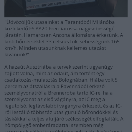
"Üdvözöljük utasainkat a Tarantóból Milánóba
közlekedő FS 8820 Frecciarossa nagysebességű
járatán. Hamarosan Ancona állomásra érkezünk. A
kinti hőmérséklet 33 celsius fok, sebességünk 165
km/h. Minden utasunknak kellemes utazást
kívánunk!"
A hazaút Ausztriába a tervek szerint ugyanúgy
zajlott volna, mint az odaút, ám történt egy
csatlakozás-mulasztás Bolognában. Hiába volt 5
percem az átszállásra a Ravennából érkező
személyvonatról a Brenneroba tartó IC-re, ha a
személyvonat az első vágányra, az IC meg a
legutolsó, legtávolabbi vágányra érkezett, és az IC-
ről leszálló többszáz utas guruló bőröndökkel és
táskákkal a teljes aluljáró szélességét elfoglalták. A
hömpölygő emberáradattal szemben még
csomagok nélkül is esélytelen volt a kb. 6 vágánnyi