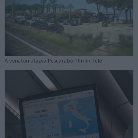
A vonaton utazva Pescarából Rimini felé