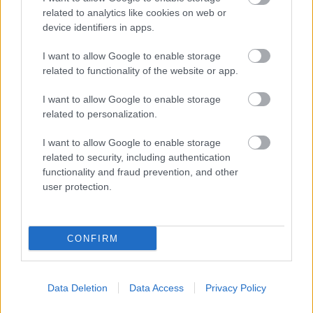
vasútvonal Ancona és Pescara közötti szakasza végig
related to analytics like cookies on web or
a tengerparton fut, egy többszáz km hosszúságú,
device identifiers in apps.
végtelennek tűnő homokos tengerpart mellett.
I want to allow Google to enable storage
Egymást váltják a parkolók, pálmafás ligetek,
related to functionality of the website or app.
nyaralóházak, szállodák és az ezernyi napernyők a
strandon, megszakítva egy-egy csinos
I want to allow Google to enable storage
vasútállomással. Ez a többszáz km-es utazás
related to personalization.
egészen gyorsan elröppent, miközben élvezhettem a
hűvös légkondicionálót a vonatban, miközben
I want to allow Google to enable storage
nézhettem a strandokat és a tengert.
related to security, including authentication
functionality and fraud prevention, and other
user protection.
CONFIRM
Data Deletion
Data Access
Privacy Policy