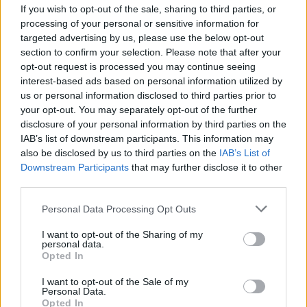
If you wish to opt-out of the sale, sharing to third parties, or
A következő nap az előző napi ügyetlenkedést,
processing of your personal or sensitive information for
tovább tudtam fokozni, egy átszállásos buszúttal
targeted advertising by us, please use the below opt-out
szerettem volna célba érni, ám a sofőr elvitt az isten
section to confirm your selection. Please note that after your
háta mögé. Nem sikerült közös nyelvet találnunk, így
opt-out request is processed you may continue seeing
lerakott a buszról és magamra hagyott. Innen
interest-based ads based on personal information utilized by
kénytelen voltam taxival célba érni. Ennyi izgalom
us or personal information disclosed to third parties prior to
után erre a napra már csak a passzív pihenés
your opt-out. You may separately opt-out of the further
maradt az égető 40 fokos hőségben. Este
disclosure of your personal information by third parties on the
megtaláltam a nyári menetrend buszmegállóját is,
IAB’s list of downstream participants. This information may
így a hazaút a szállodához végre rendben ment.
also be disclosed by us to third parties on the
IAB’s List of
Downstream Participants
that may further disclose it to other
A következő napon feladtam, hogy valaha is
third parties.
megértem Rimini buszközlekedését, helyette egy
Please note that this website/app uses one or more Google
Personal Data Processing Opt Outs
vonatozást választottam Pescara városába, végig a
services and may gather and store information including but
Földközi-tenger partján. A végső cél Bari lett volna,
not limited to your visit or usage behaviour. You may click to
I want to opt-out of the Sharing of my
azonban ez már csak szűken fért volna bele a napba,
personal data.
grant or deny consent to Google and its third-party tags to
így beértem Pescarával.
Opted In
use your data for below specified purposes in below Google
consent section.
I want to opt-out of the Sale of my
Az utazás Ravennában kezdődött, majd egy
Personal Data.
Riminiben történő átszállással folytatódott. először
Opted In