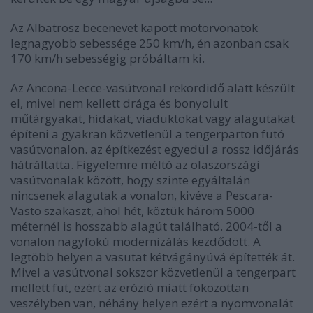
Az Albatrosz becenevet kapott motorvonatok
legnagyobb sebessége 250 km/h, én azonban csak
170 km/h sebességig próbáltam ki.
Az Ancona-Lecce-vasútvonal rekordidő alatt készült
el, mivel nem kellett drága és bonyolult
műtárgyakat, hidakat, viaduktokat vagy alagutakat
építeni a gyakran közvetlenül a tengerparton futó
vasútvonalon. az építkezést egyedül a rossz időjárás
hátráltatta. Figyelemre méltó az olaszországi
vasútvonalak között, hogy szinte egyáltalán
nincsenek alagutak a vonalon, kivéve a Pescara-
Vasto szakaszt, ahol hét, köztük három 5000
méternél is hosszabb alagút található. 2004-től a
vonalon nagyfokú modernizálás kezdődött. A
legtöbb helyen a vasutat kétvágányúvá építették át.
Mivel a vasútvonal sokszor közvetlenül a tengerpart
mellett fut, ezért az erózió miatt fokozottan
veszélyben van, néhány helyen ezért a nyomvonalát