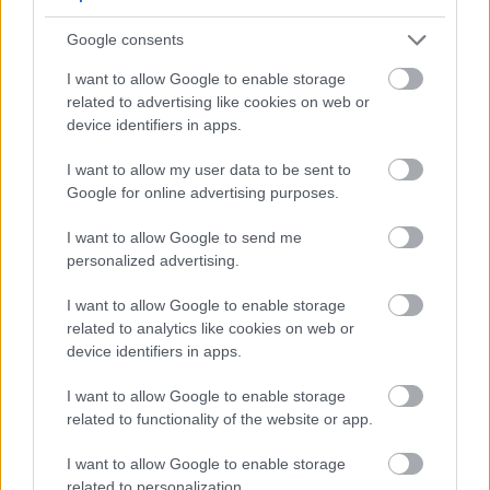
jó párat, de itt is két emelet magasban.
Google consents
Motorkerékpárok fent és lent
I want to allow Google to enable storage
Az utolsó teremben pedig egy kisebb 1950-es
related to advertising like cookies on web or
évekbeli lakást rendeztek be, régi rádiókkal,
device identifiers in apps.
konyhával és egyéb háztartási eszközökkel.
I want to allow my user data to be sent to
A múzeum egyedüli negatívuma, hogy a hatalmas
Google for online advertising purposes.
gyűjtemény nagyon kicsi helyre van összezsúfolva,
így a legtöbb autó csak szemből és hátulról
I want to allow Google to send me
tekinthető meg, oldalról egyáltalán nem, a fotózást
personalized advertising.
pedig minduntalan akadályozza a többi autó, az
I want to allow Google to enable storage
autók elé/közé tett információs táblák és a felső
related to analytics like cookies on web or
szintet tartó hatalmas betonoszlopok. Tágasabb
device identifiers in apps.
helyen, az autókat szellősebben elrendezve sokkal
informatívabb és emlékezetesebb látogatást tudna
I want to allow Google to enable storage
biztosítani ez a páratlan látványosság.
related to functionality of the website or app.
A múzeumlátogatás során készült képek
I want to allow Google to enable storage
hiánytalanul és nagyobb felbontásban
related to personalization.