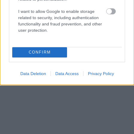
megtalálhatóak a Wikimedia Commons
Vötter's
Oldtimer-Museum
kategóriájában.
I want to allow Google to enable storage
related to security, including authentication
Források
functionality and fraud prevention, and other
user protection.
*
A múzeum hivatalos oldala
CONFIRM
Data Deletion
Data Access
Privacy Policy