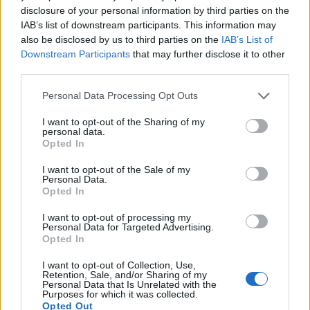
mellett
disclosure of your personal information by third parties on the
IAB’s list of downstream participants. This information may
Ha az a fránya oszlop ne volna...
Porsche
és VW
also be disclosed by us to third parties on the
IAB’s List of
Downstream Participants
that may further disclose it to other
bogár egymás mellett, a kettő közötti rokonság
third parties.
letagadhatatlan, az első Porschék a Bogarak
átépített, feltuningolt változatai. A farmotoros
Please note that this website/app uses one or more Google
Personal Data Processing Opt Outs
kialakítás mind a mai napig megmaradt a
services and may gather and store information including but
sportkocsi-vonalon.
not limited to your visit or usage behaviour. You may click to
I want to opt-out of the Sharing of my
personal data.
grant or deny consent to Google and its third-party tags to
Opted In
Két Borgward Isabella egymás társaságában.
use your data for below specified purposes in below Google
Mára már ez a gyártó és ez a márka is a múlté..., a
consent section.
I want to opt-out of the Sale of my
háttérben egy Opel Diplomat, ez altípus volt az Opel
Personal Data.
utolsó olyan modellje, mely a felső kategóriát
Opted In
célozta meg
I want to opt-out of processing my
Personal Data for Targeted Advertising.
Ahol a két kocsi között vagy épp felett volt még egy
Opted In
kis hely, oda kisebb autókat vagy épp
motorkerékpárokat pakoltak. Mondanom sem kell,
I want to opt-out of Collection, Use,
Retention, Sale, and/or Sharing of my
ezeket is csak messziről lehetett szemügyre venni. Az
Personal Data that Is Unrelated with the
Purposes for which it was collected.
utolsó teremben azonban láthatunk közelebbről is
Opted Out