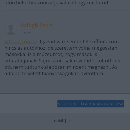
időn belül beazonosítja valaki hogy mit látott.
Balogh Zsolt
4 éve
@Quattroman
: Igazad van, semmiféle affinitásom
nincs az autókhoz, de szerettem volna megosztani
másokkal is a múzeumot, hogy mások is
odataláljanak. Sajnos mi csak rövid időt töltöttünk
ott, nem tudtunk alaposan mindent megnézni. Az
általad felvetett hiányosságokat javítottam.
SÜTI BEÁLLÍTÁSOK MÓDOSÍTÁSA
mobil
|
teljes