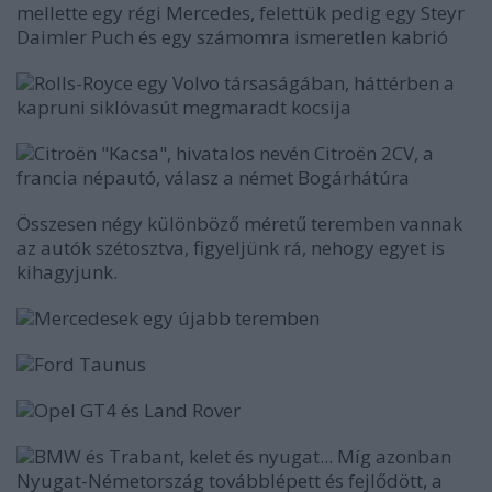
mellette egy régi Mercedes, felettük pedig egy Steyr
Daimler Puch és egy számomra ismeretlen kabrió
Rolls-Royce egy Volvo társaságában, háttérben a
kapruni siklóvasút megmaradt kocsija
Citroën "Kacsa", hivatalos nevén Citroën 2CV, a
francia népautó, válasz a német Bogárhátúra
Összesen négy különböző méretű teremben vannak
az autók szétosztva, figyeljünk rá, nehogy egyet is
kihagyjunk.
Mercedesek egy újabb teremben
Ford Taunus
Opel GT4 és Land Rover
BMW és Trabant, kelet és nyugat... Míg azonban
Nyugat-Németország továbblépett és fejlődött, a