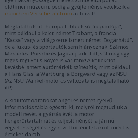
oldtimer múzeum, pedig a gyűjteménye vetekszik a
müncheni Verkehrszentrum
autóival!
Megtalálható itt Európa több olcsó "népautója",
mint például a kelet-német Trabant, a francia
"Kacsa" vagy a világszerte ismert német 'Bogárhátú",
de a luxus- és sportautók sem hiányoznak. Számos
Mercedes, Porsche és Jaguár parkol itt, sőt még egy
réges-régi Rolls-Royce is vár ránk! A kollekciót
kevésbé ismert autómárkák színesítik, mint például
a Hans Glas, a Wartburg, a Borgward vagy az NSU
(Az NSU Wankel-motoros változata is megtalálható
itt!).
A kiállított darabokat angol és német nyelvű
információs tábla egészíti ki, melyről megtudjuk a
modell nevét, a gyártás évét, a motor
hengerűrtartalmát és teljesítményét, a jármű
végsebességét és egy rövid történetet arról, miért is
érdekes darab.