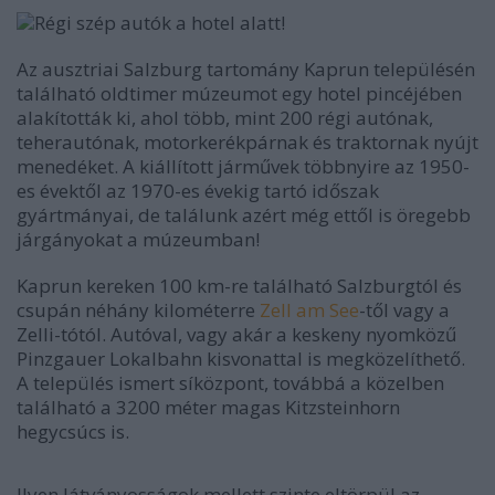
Régi szép autók a hotel alatt!
Az ausztriai Salzburg tartomány Kaprun településén
található oldtimer múzeumot egy hotel pincéjében
alakították ki, ahol több, mint 200 régi autónak,
teherautónak, motorkerékpárnak és traktornak nyújt
menedéket. A kiállított járművek többnyire az 1950-
es évektől az 1970-es évekig tartó időszak
gyártmányai, de találunk azért még ettől is öregebb
járgányokat a múzeumban!
Kaprun kereken 100 km-re található Salzburgtól és
csupán néhány kilométerre
Zell am See
-től vagy a
Zelli-tótól. Autóval, vagy akár a keskeny nyomközű
Pinzgauer Lokalbahn kisvonattal is megközelíthető.
A település ismert síközpont, továbbá a közelben
található a 3200 méter magas Kitzsteinhorn
hegycsúcs is.
Ilyen látványosságok mellett szinte eltörpül az