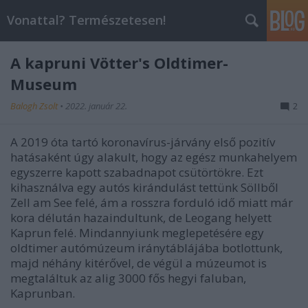
Vonattal? Természetesen!
A kapruni Vötter's Oldtimer-
Museum
Balogh Zsolt
•
2022. január 22.
2
A 2019 óta tartó koronavírus-járvány első pozitív
hatásaként úgy alakult, hogy az egész munkahelyem
egyszerre kapott szabadnapot csütörtökre. Ezt
kihasználva egy autós kirándulást tettünk Söllből
Zell am See felé, ám a rosszra forduló idő miatt már
kora délután hazaindultunk, de Leogang helyett
Kaprun felé. Mindannyiunk meglepetésére egy
oldtimer autómúzeum iránytáblájába botlottunk,
majd néhány kitérővel, de végül a múzeumot is
megtaláltuk az alig 3000 fős hegyi faluban,
Kaprunban.