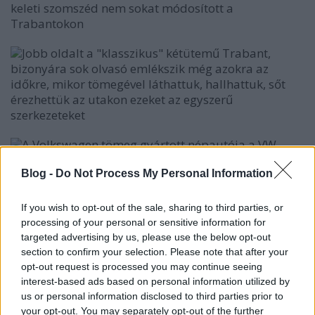
keleti szomszéd nem sokat módosított a
Trabantokon
Jobb oldalt a "klasszikus" kétütemű Trabant,
bizonyára sok olvasó emlékszik még azokra az
időkre, mikor tömegével láthattuk, hallhattuk, sőt
érezhettük az utakon ezeket az egyszerű
szerkezeteket
A Volkswagen tömeg gyártott népautója a VW
Bogár. Összesen több, mint 21 millió 500 ezer ilyen
Blog -
Do Not Process My Personal Information
autó hagyta el a különböző gyárakat 1938 és 2003
között!
If you wish to opt-out of the sale, sharing to third parties, or
Egy amerikai veterán Dodge Weapon megbújik az
processing of your personal or sensitive information for
egyik sarokban. Matt zöld színe és a rajta található
targeted advertising by us, please use the below opt-out
fehér csillag alapján katonai jármű, talán még a
section to confirm your selection. Please note that after your
világháborúból maradt itt?
opt-out request is processed you may continue seeing
interest-based ads based on personal information utilized by
Kelet-német Wartburg, egy másik, gyakori típus
us or personal information disclosed to third parties prior to
volt Magyarországon is a Trabantok és a Ladák
your opt-out. You may separately opt-out of the further