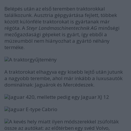
Belépés után az első teremben traktorokkal
találkozunk. Ausztria gépgyártása fejlett, többek
között különféle traktorokat is gyártanak már
régóta. A
Steyr Landmaschinentechnik AG
minőségi
mezőgazdasági gépeket is gyárt, így ebből a
múzeumból nem hiányozhat a gyártó néhány
terméke.
A traktorgyűjtemény
A traktorokat elhagyva egy kisebb lejtő után jutunk
a nagyobb terembe, ahol már inkább a luxusautók
dominálnak: Jaguárok és Mercédeszek.
Jaguar 420, mellette pedig egy Jaguar XJ 12
Jaguar E-type Cabrio
A kevés hely miatt ilyen módszerekkel zsúfolták
össze az autókat: az előtérben egy svéd Volvo,