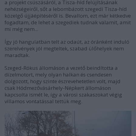
a projekt csúszásáról, a Tisza-híd felújításának
nehézségeiről, sőt a lebombázott szegedi Tisza-híd
közelgő újjáépítéséről is. Bevallom, ezt már kétkedve
fogadtam, de lehet a szegediek tudnak valamit, amit
mi még nem...
Így jó hangulatban telt az odaút, az óránként induló
szerelvények jól megteltek, szabad ülőhelyek nem
maradtak.
Szeged-Rókus állomáson a vezető beindította a
dízelmotort, mely olyan halkan és csendesen
dolgozott, hogy szinte észrevehetetlen volt, majd
csak Hódmezővásárhely-Népkert állomáson
kapcsolta ismét le, így a városi szakaszokat végig
villamos vontatással tettük meg.