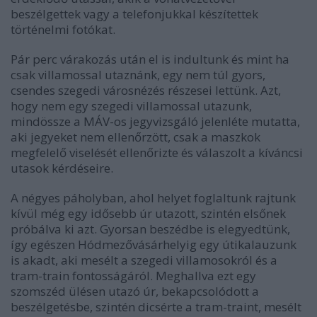
beszélgettek vagy a telefonjukkal készítettek
történelmi fotókat.
Pár perc várakozás után el is indultunk és mint ha
csak villamossal utaznánk, egy nem túl gyors,
csendes szegedi városnézés részesei lettünk. Azt,
hogy nem egy szegedi villamossal utazunk,
mindössze a MÁV-os jegyvizsgáló jelenléte mutatta,
aki jegyeket nem ellenőrzött, csak a maszkok
megfelelő viselését ellenőrizte és válaszolt a kíváncsi
utasok kérdéseire.
A négyes páholyban, ahol helyet foglaltunk rajtunk
kívül még egy idősebb úr utazott, szintén elsőnek
próbálva ki azt. Gyorsan beszédbe is elegyedtünk,
így egészen Hódmezővásárhelyig egy útikalauzunk
is akadt, aki mesélt a szegedi villamosokról és a
tram-train fontosságáról. Meghallva ezt egy
szomszéd ülésen utazó úr, bekapcsolódott a
beszélgetésbe, szintén dicsérte a tram-traint, mesélt