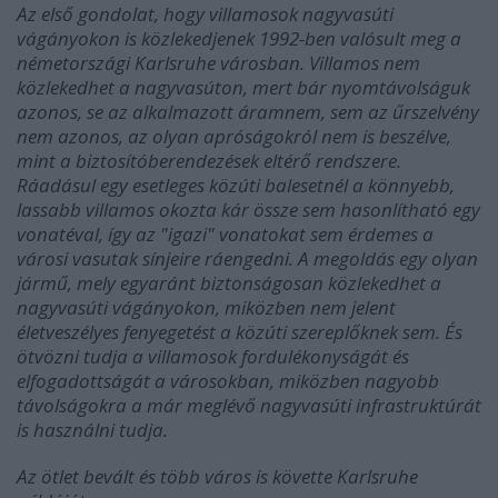
Az első gondolat, hogy villamosok nagyvasúti
vágányokon is közlekedjenek 1992-ben valósult meg a
németországi Karlsruhe városban. Villamos nem
közlekedhet a nagyvasúton, mert bár nyomtávolságuk
azonos, se az alkalmazott áramnem, sem az űrszelvény
nem azonos, az olyan apróságokról nem is beszélve,
mint a biztosítóberendezések eltérő rendszere.
Ráadásul egy esetleges közúti balesetnél a könnyebb,
lassabb villamos okozta kár össze sem hasonlítható egy
vonatéval, így az "igazi" vonatokat sem érdemes a
városi vasutak sínjeire ráengedni. A megoldás egy olyan
jármű, mely egyaránt biztonságosan közlekedhet a
nagyvasúti vágányokon, miközben nem jelent
életveszélyes fenyegetést a közúti szereplőknek sem. És
ötvözni tudja a villamosok fordulékonyságát és
elfogadottságát a városokban, miközben nagyobb
távolságokra a már meglévő nagyvasúti infrastruktúrát
is használni tudja.
Az ötlet bevált és több város is követte Karlsruhe