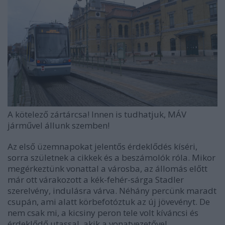
A kötelező zártárcsa! Innen is tudhatjuk, MÁV
járművel állunk szemben!
Az első üzemnapokat jelentős érdeklődés kíséri,
sorra születnek a cikkek és a beszámolók róla. Mikor
megérkeztünk vonattal a városba, az állomás előtt
már ott várakozott a kék-fehér-sárga Stadler
szerelvény, indulásra várva. Néhány percünk maradt
csupán, ami alatt körbefotóztuk az új jövevényt. De
nem csak mi, a kicsiny peron tele volt kíváncsi és
érdeklődő utassal, akik a vonatvezetővel