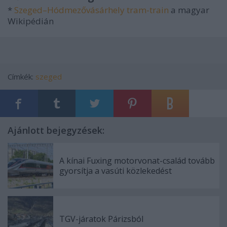
*
Szeged–Hódmezővásárhely tram-train
a magyar
Wikipédián
Címkék:
szeged
Ajánlott bejegyzések:
A kínai Fuxing motorvonat-család tovább
gyorsítja a vasúti közlekedést
TGV-járatok Párizsból