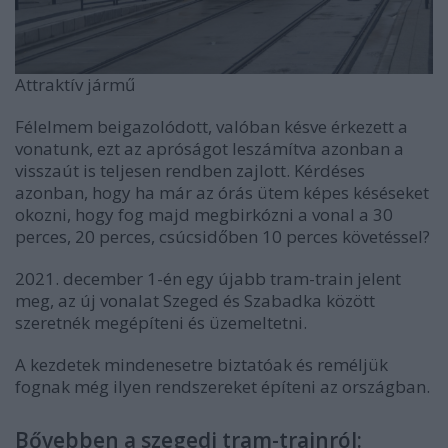
Attraktív jármű
Félelmem beigazolódott, valóban késve érkezett a
vonatunk, ezt az apróságot leszámítva azonban a
visszaút is teljesen rendben zajlott. Kérdéses
azonban, hogy ha már az órás ütem képes késéseket
okozni, hogy fog majd megbirkózni a vonal a 30
perces, 20 perces, csúcsidőben 10 perces követéssel?
2021. december 1-én egy újabb tram-train jelent
meg, az új vonalat Szeged és Szabadka között
szeretnék megépíteni és üzemeltetni.
A kezdetek mindenesetre biztatóak és reméljük
fognak még ilyen rendszereket építeni az országban.
Bővebben a szegedi tram-trainról: