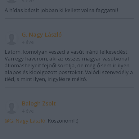
4 éve
A hídas bácsit jobban ki kellett volna faggatni!
G. Nagy László
4 éve
Látom, komolyan veszed a vasút iránti lelkesedést.
Van egy haverom, aki az összes magyar vasútvonal
állomáshelyeit fejből sorolja, de még ő sem ír ilyen
alapos és kidolgozott posztokat. Valódi szenvedély a
tiéd, s mint ilyen, irigylésre méltó.
Balogh Zsolt
4 éve
@G. Nagy László
: Köszönöm! :)