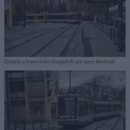
Érkezik a tram-train Szegedről pár perc késéssel