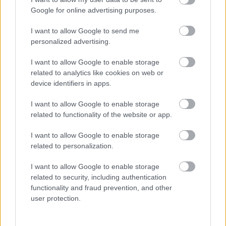
Google for online advertising purposes.
Hódmezővásárhely nem túl attraktív
vasútállomása...
I want to allow Google to send me
personalized advertising.
I want to allow Google to enable storage
related to analytics like cookies on web or
device identifiers in apps.
I want to allow Google to enable storage
related to functionality of the website or app.
I want to allow Google to enable storage
related to personalization.
I want to allow Google to enable storage
related to security, including authentication
functionality and fraud prevention, and other
...és meglehetősen régimódi peronjai
user protection.
Mi úgy döntöttünk vonattal megyünk vissza, de pont
olyan időszakban érkeztünk, hogy vonat sem volt,