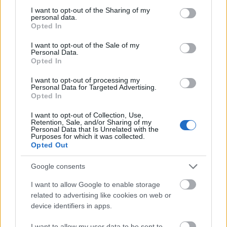
ír, így egy órás kényszerű hódmezővásárhelyi
not limited to your visit or usage behaviour. You may click to
I want to opt-out of the Sharing of my
personal data.
programot kaptunk. de nem csak mi
grant or deny consent to Google and its third-party tags to
Opted In
bosszankodtunk, rajtunk kívül sokan mások is csak
use your data for below specified purposes in below Google
próba-utasok voltak, így csalódottan álltak a borult,
consent section.
I want to opt-out of the Sale of my
Personal Data.
hűvös időben, várva a következő járat indulását.
Opted In
Ráadásul a vonatvezető a szerelvényt lezárta, így
csak a peron maradt...
I want to opt-out of processing my
Personal Data for Targeted Advertising.
Opted In
I want to opt-out of Collection, Use,
Retention, Sale, and/or Sharing of my
Personal Data that Is Unrelated with the
Purposes for which it was collected.
Opted Out
Google consents
I want to allow Google to enable storage
related to advertising like cookies on web or
device identifiers in apps.
I want to allow my user data to be sent to