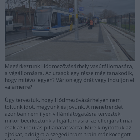
Megérkeztünk Hódmezővásárhely vasútállomására,
a végállomásra. Az utasok egy része még tanakodik,
hogy mitévő legyen? Várjon egy órát vagy induljon el
valamerre?
Úgy terveztük, hogy Hódmezővásárhelyen nem
töltünk időt, megyünk és jövünk. A menetrendet
azonban nem ilyen villámlátogatásra tervezték,
mikor beérkeztünk a fejállomásra, az ellenjárat már
csak az indulás pillanatát várta. Mire kinyitottuk az
ajtókat, addigra a szegedi tram-train már kocogott