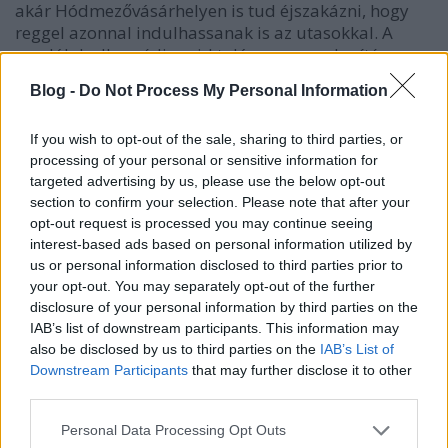
akár Hódmezővásárhelyen is tud éjszakázni, hogy
reggel azonnal indulhassanak is az utasokkal. A
vandálok ellen védi majd talán a magas kerítés az
értékes járműveket.
Blog -
Do Not Process My Personal Information
If you wish to opt-out of the sale, sharing to third parties, or
processing of your personal or sensitive information for
targeted advertising by us, please use the below opt-out
section to confirm your selection. Please note that after your
opt-out request is processed you may continue seeing
interest-based ads based on personal information utilized by
us or personal information disclosed to third parties prior to
your opt-out. You may separately opt-out of the further
disclosure of your personal information by third parties on the
IAB’s list of downstream participants. This information may
also be disclosed by us to third parties on the
IAB’s List of
Downstream Participants
that may further disclose it to other
third parties.
A járművet védő kapuk
Please note that this website/app uses one or more Google
Personal Data Processing Opt Outs
Az ideiglenes menetrend csak óránként egy vonatot
services and may gather and store information including but