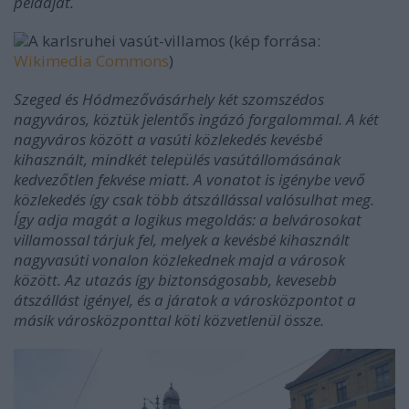
példáját.
A karlsruhei vasút-villamos (kép forrása:
Wikimedia Commons
)
Szeged és Hódmezővásárhely két szomszédos
nagyváros, köztük jelentős ingázó forgalommal. A két
nagyváros között a vasúti közlekedés kevésbé
kihasznált, mindkét település vasútállomásának
kedvezőtlen fekvése miatt. A vonatot is igénybe vevő
közlekedés így csak több átszállással valósulhat meg.
Így adja magát a logikus megoldás: a belvárosokat
villamossal tárjuk fel, melyek a kevésbé kihasznált
nagyvasúti vonalon közlekednek majd a városok
között. Az utazás így biztonságosabb, kevesebb
átszállást igényel, és a járatok a városközpontot a
másik városközponttal köti közvetlenül össze.