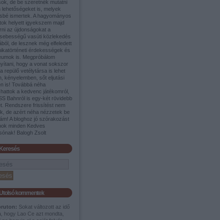
sok, de be szeretnék mutatni
 lehetőségeket is, melyek
sbé ismertek. A hagyományos
tok helyett igyekszem majd
rni az újdonságokat a
sebességű vasúti közlekedés
ából, de lesznek még elfeledett
nikatörténeti érdekességek és
umok is. Megpróbálom
yítani, hogy a vonat sokszor
a repülő vetélytársa is lehet
, kényelemben, sőt eljutási
en is! Továbbá néha
shattok a kedvenc játékomról,
SS Bahnról is egy-két rövidebb
t. Rendszere frissítést nem
ek, de azért néha nézzetek be
ám! A bloghoz jó szórakozást
nok minden Kedves
sónak! Balogh Zsolt
Keresés
Utolsó kommentek
pruton:
Sokat változott az idő
a, hogy Lao Ce azt mondta,