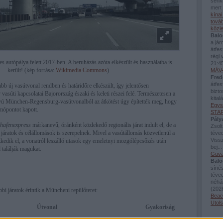
senki
mert 
kína
továb
közl
Balo
a já
átfes
régi 
s autópálya felett 2017-ben. A beruházás azóta elkészült és használatba is
21:4
került! (kép forrása:
Wikimedia Commons
)
MÁV-
Fred
átfes
bb új vasútvonal rendben és határidőre elkészült, így jelentősen
bizto
 vasúti kapcsolatai Bajorország északi és keleti részei felé. Természetesen a
kital
ú München-Regensburg-vasútvonalból az átkötést úgy építették meg, hogy
Egys
mópontot kapott.
STAR
Pály
hafenexpress
márkanevű, óránként közlekedő regionális járat indult el, de a
Zsolt
j járatok és célállomások is szerepelnek. Mivel a vasútállomás közvetlenül a
téved
Viss
ezkedik el, a vonatról leszálló utasok egy emeletnyi mozgólépcsőzés után
bej..
 találják magukat.
Guva
Balo
sínés
téve
néhán
(
2026
bi járatok érintik a Müncheni repülőteret:
Beac
Utol
Útvonal
Gyakoriság