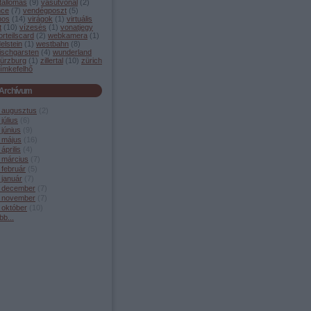
tállomás
(
9
)
vasútvonal
(
2
)
nce
(
7
)
vendégposzt
(
5
)
mos
(
14
)
virágok
(
1
)
virtuális
t
(
10
)
vízesés
(
1
)
vonatjegy
orteilscard
(
2
)
webkamera
(
1
)
elstein
(
1
)
westbahn
(
8
)
ischgarsten
(
4
)
wunderland
ürzburg
(
1
)
zillertal
(
10
)
zürich
ímkefelhő
Archívum
 augusztus
(
2
)
július
(
6
)
június
(
9
)
 május
(
16
)
április
(
4
)
 március
(
7
)
 február
(
5
)
 január
(
7
)
 december
(
7
)
 november
(
7
)
 október
(
10
)
bb
...