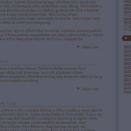
vasú
henben, hanem Németország nagy részében nincs gond vele
vele
kivétel, ott harmadik sínes áramellátás van). Ahogy távolodunk a
villa
nok követési távolsága is csökken, gyakran már nem is kapnak
vasú
nem a nagyvasútét használják. Ami esetleg mégis
(
2
)
v
zi, az a müncheni alagút biztosítóberendezése, melyet nem ismer
wend
ovábbá az eltérő peronmagasság.
Wind
(
3
)
w
(
2
)
C
zintben, lépcső nélkül lehet beszállni, a modern alacsonypadlós
 az S-Bahn peronja magasabban van, mint a jármű padlója. Emiatt
nem állhat meg olyan helyen, ahol nincs magasperon.
2026
Válasz erre
2026 
2026 
2026
41:19
2026 
2026
nöm a részletes választ. Berlint és Kölnt ismerem ilyen
2026
en eddig csak átutaztam, nem volt alkalmam élőben
2026
bban megmarad). Párizsban bezzeg még áramnem váltás is van az
2025
 pozitívumként mondom).
2025
2025
Válasz erre
Tová
 08:34:18
e a 80a és 120a vonalakat bekötni a 100a vonalba a reptér alatt és
n bevinni Köki-re, onnan pedig Fradin át Kelenföldre. Lenne egy
n irányból összekötő csomóponti lehetőség és reptéri elérés,
 távolsági vonatok esetén átszállni az utasoknak, mert
hely-Záhony, Pécs-Miskolc, Nagykanizsa-Szeged, stb..
 ehhez arra is szükség van, hogy Köki és Kelenföld, valamint