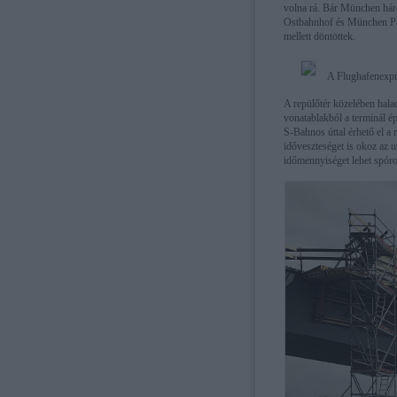
volna rá. Bár München há
Ostbahnhof és München Pasin
mellett döntöttek.
A Flughafenexpre
A repülőtér közelében hala
vonatablakból a terminál ép
S-Bahnos úttal érhető el a 
időveszteséget is okoz az 
időmennyiséget lehet spórol