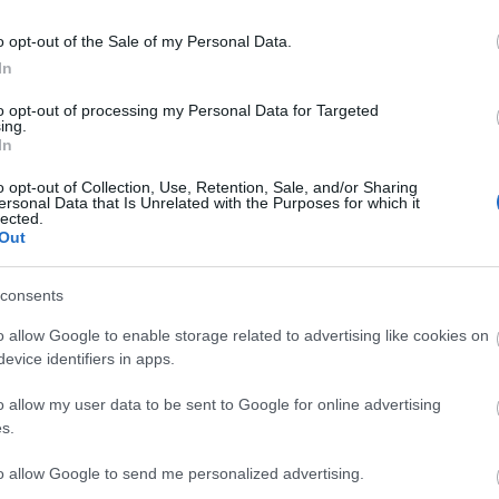
Ad
o opt-out of the Sale of my Personal Data.
B
A 
In
A 
c
M
to opt-out of processing my Personal Data for Targeted
ka
ing.
M
In
B
o opt-out of Collection, Use, Retention, Sale, and/or Sharing
Youtube videó az új összekötő vágány forgalmáról
ersonal Data that Is Unrelated with the Purposes for which it
lected.
hét vonat is érinti, a belváros felé 10 percenként indulnak az S-Bahnok,
100
Out
az óránként induló Flughafenexpresszek.
9euro
alagú
állo
sing, a 14 ezer fős Moosburg, a 71 ezer fős Landshut, a 6000 fős Ergoldsbach,
amer
 Freising, a 7500 fős
Obertraubling
és a 145 ezres Regensburg is közvetlen
consents
amtr
repülőtérrel.
(
6
)
a
aros
o allow Google to enable storage related to advertising like cookies on
augs
olyan vonat indulna a 120-as vasútvonalon Gyöngyösön, Egeren, Gödöllőn
(
4
)
a
evice identifiers in apps.
ároshatárnál egy 90 fokos kanyarral mégis inkább a 100-as vonalat célozná
(
1
)
á
(
2
)
b
ti pályaudvar helyett a Liszt Ferenc nemzetközi repülőtér alatt lenne!
bales
 ütemen felüli vonat.
o allow my user data to be sent to Google for online advertising
barl
(
12
)
s.
berc
yatott sorsú, négyrészes Bombardier Talent2 sorozatba tartozó
(
4
)
b
 ki. A járatok kora reggeltől késő estig közlekednek, Regensburg és a
(
2
)
b
 egy óra 15 perc.
to allow Google to send me personalized advertising.
brazí
buda
chat