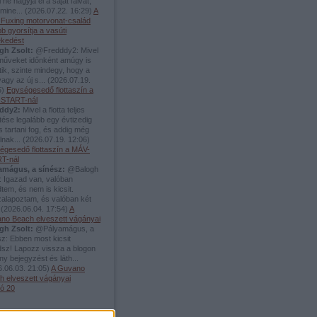
 ne hagyja el a saját falvát,
mine...
(
2026.07.22. 16:29
)
A
i Fuxing motorvonat-család
b gyorsítja a vasúti
ekedést
gh Zsolt:
@Fredddy2: Mivel
rműveket időnként amúgy is
tik, szinte mindegy, hogy a
vagy az új s...
(
2026.07.19.
5
)
Egységesedő flottaszín a
START-nál
ddy2:
Mivel a flotta teljes
tése legalább egy évtizedig
s tartani fog, és addig még
álnak...
(
2026.07.19. 12:06
)
égesedő flottaszín a MÁV-
T-nál
amágus, a sínész:
@Balogh
: Igazad van, valóban
tem, és nem is kicsit.
zalapoztam, és valóban két
.
(
2026.06.04. 17:54
)
A
no Beach elveszett vágányai
gh Zsolt:
@Pályamágus, a
z: Ebben most kicsit
dsz! Lapozz vissza a blogon
y bejegyzést és láth...
.06.03. 21:05
)
A Guvano
h elveszett vágányai
só 20