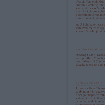
@sncf
: Nem csak Münc
(Berlin, Hamburg tuti 
városoktól és az S-Bah
önálló vágányokat, ha
összeférhetetlenné tes
minden német jármű, t
Az S-Bahnba teljesen s
járművek esetében így
viszont S-Bahn jármű 
sncf
2019.06.09. 16:
@Balogh Zsolt
: Köszö
szempontból, München
tanulmányozni (úgy jo
alagútban (és ezt nem
egyinges
2019.06.11.
Itthon is célszerű lenn
több, mint két vágányo
országot majdnem minde
valamint nem kellene a
csinálhatnánk Szombat
viszonylatokat. Persze