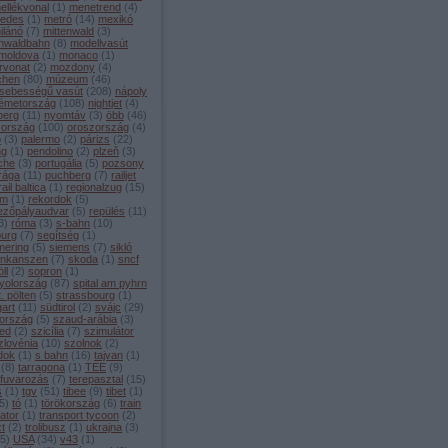
ellékvonal
(
1
)
menetrend
(
4
)
edes
(
1
)
metró
(
14
)
mexikó
ilánó
(
7
)
mittenwald
(
3
)
enwaldbahn
(
8
)
modellvasút
moldova
(
1
)
monaco
(
1
)
rvonat
(
2
)
mozdony
(
4
)
chen
(
80
)
múzeum
(
46
)
sebességű vasút
(
208
)
nápoly
émetország
(
108
)
nightjet
(
4
)
berg
(
11
)
nyomtáv
(
3
)
öbb
(
46
)
zország
(
100
)
oroszország
(
4
)
o
(
3
)
palermo
(
2
)
párizs
(
22
)
ng
(
1
)
pendolino
(
2
)
plzeň
(
3
)
che
(
3
)
portugália
(
5
)
pozsony
rága
(
11
)
puchberg
(
7
)
railjet
rail baltica
(
1
)
regionalzug
(
15
)
ám
(
1
)
rekordok
(
5
)
ezőpályaudvar
(
5
)
repülés
(
11
)
3
)
róma
(
3
)
s-bahn
(
10
)
burg
(
7
)
segítség
(
1
)
ering
(
5
)
siemens
(
7
)
sikló
inkanszen
(
7
)
skoda
(
1
)
sncf
ll
(
2
)
sopron
(
1
)
yolország
(
87
)
spital am pyhrn
t. pölten
(
5
)
strassbourg
(
1
)
gart
(
11
)
südtirol
(
2
)
svájc
(
29
)
ország
(
5
)
szaud-arábia
(
3
)
ed
(
2
)
szicília
(
7
)
szimulátor
zlovénia
(
10
)
szolnok
(
2
)
dok
(
1
)
s bahn
(
16
)
tajvan
(
1
)
(
8
)
tarragona
(
1
)
TEE
(
9
)
rfuvarozás
(
7
)
terepasztal
(
15
)
s
(
1
)
tgv
(
51
)
tibee
(
9
)
tibet
(
1
)
5
)
tó
(
1
)
törökország
(
6
)
train
ator
(
1
)
transport tycoon
(
2
)
zt
(
2
)
trolibusz
(
1
)
ukrajna
(
3
)
5
)
USA
(
34
)
v43
(
1
)