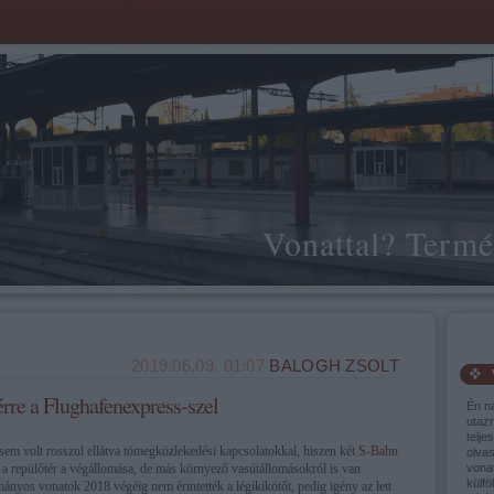
Vonattal? Termé
2019.06.09. 01:07
BALOGH ZSOLT
rre a Flughafenexpress-szel
Én n
utaz
telje
em volt rosszul ellátva tömegközlekedési kapcsolatokkal, hiszen két
S-Bahn
olva
) a repülőtér a végállomása, de más környező vasútállomásokról is van
vonat
külfö
nyos vonatok 2018 végéig nem érintették a légikikötőt, pedig igény az lett