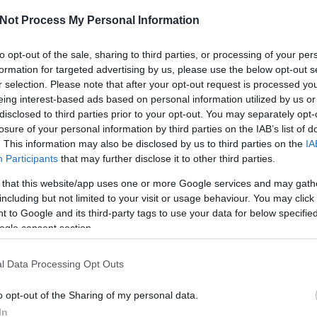
hen
– Freising – Moosburg – Landshut – Ergoldsbach –
Óránként
y) – Eggmühl – Hagelstadt – Köfering – Obertraubling –
Not Process My Personal Information
tula
azót
 – Flughafen Besucherpark – Neufahrn – Eching –
senki
mert 
leißheim – Oberschleißheim – Feldmoching – Fasanerie –
to opt-out of the sale, sharing to third parties, or processing of your per
kína
Hirschgarten – Donnersbergerbrücke – Hackerbrücke –
Húszpercenként
formation for targeted advertising by us, please use the below opt-out s
továb
lsplatz (Stachus) – Marienplatz – Isartor – Rosenheimer
közl
r selection. Please note that after your opt-out request is processed y
Balo
eing interest-based ads based on personal information utilized by us or
ld-Hechendorf – Steinebach – Weßling – Neugilching –
a já
átfes
ed – Geisenbrunn – Germering-Unterpfaffenhofen –
disclosed to third parties prior to your opt-out. You may separately opt-
régi 
m – Neuaubing – Westkreuz – Pasing – Laim –
losure of your personal information by third parties on the IAB’s list of
21:4
nnersbergerbrücke – Hackerbrücke – Hauptbahnhof –
Húszpercenként
MÁV-
. This information may also be disclosed by us to third parties on the
IA
) – Marienplatz – Isartor – Rosenheimer Platz –
Pály
tenbergring – Daglfing – Englschalking –
Participants
that may further disclose it to other third parties.
Zsolt
 Unterföhring – Ismaning – Hallbergmoos – Flughafen
téved
lughafen München
Viss
 that this website/app uses one or more Google services and may gath
bej..
including but not limited to your visit or usage behaviour. You may click 
Guva
Fred
 to Google and its third-party tags to use your data for below specifi
van 
ogle consent section.
Az in
a kö
Montp
Pály
l Data Processing Opt Outs
(
2026
Mont
o opt-out of the Sharing of my personal data.
In