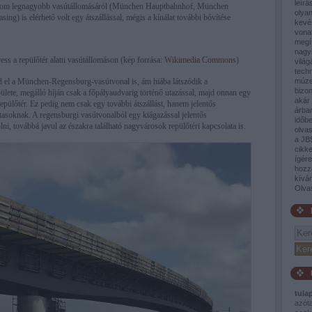
leírá
rom legnagyobb vasútállomásáról (München Hauptbahnhof, München
olyan
g) is elérhető volt egy átszállással, mégis a kínálat további bővítése
kevé
vona
megí
nagy
ss a repülőtér alatti vasútállomáson (kép forrása:
Wikimedia Commons
)
világ
tech
d el a München-Regensburg-vasútvonal is, ám hiába látszódik a
múze
bizon
ülete, megálló híján csak a főpályaudvarig történő utazással, majd onnan egy
akár 
repülőtér. Ez pedig nem csak egy további átszállást, hanem jelentős
árban
utasoknak. A regensburgi vasútvonalból egy kiágazással jelentős
időb
ni, továbbá javul az északra található nagyvárosok repülőtéri kapcsolata is.
olva
a JB
cikke
ígér
hozz
kívá
Olva
tula
azót