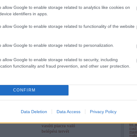
com
agyarországon: Vasúti megállónk már van, csak a reptér költözött el
o allow Google to enable storage related to analytics like cookies on
cpk
(
messzebbre... (kép forrása:
Wikimedia Commons
)
alagú
evice identifiers in apps.
(
6
)
d
desir
egyi
Tetszik
0
elon
o allow Google to enable storage related to functionality of the website
észt
(
3
)
e
(
6
)
f
dex
németország
münchen
fran
füss
o allow Google to enable storage related to personalization.
geno
gőz
(
9
)
h
(
5
)
h
o allow Google to enable storage related to security, including
hs2
(
cation functionality and fraud prevention, and other user protection.
iho.h
india
inter
jbss
kana
kará
kecs
CONFIRM
(
59
)
kisv
kont
(
4
)
k
A Fehmarn-
Szoros határidő
kufst
szoros-alagút
fenyegeti az Italo
las 
Data Deletion
Data Access
Privacy Policy
leng
első eleme a
német
(
6
)
l
helyére került
nagysebességű
liss
los a
vasúti piacra való
madr
belépési tervét
magl
mall