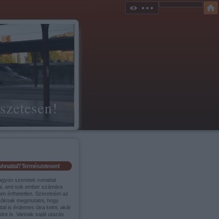
szetesen!
Vonattal? Természetesen!
agyon szeretek vonattal
ni, ami sok ember számára
sen érthetetlen. Szeretném az
sóknak megmutatni, hogy
tal is érdemes útra kelni, akár
ldre is. Vannak saját utazás