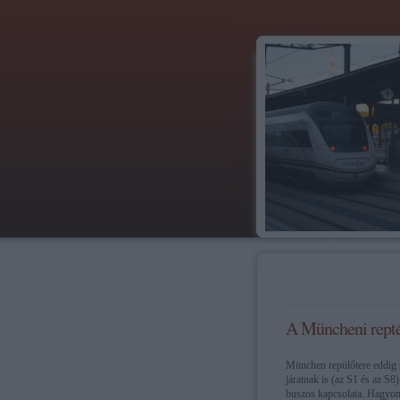
A Müncheni repté
München repülőtere eddig s
járatnak is (az S1 és az S8
buszos kapcsolata. Hagyomá