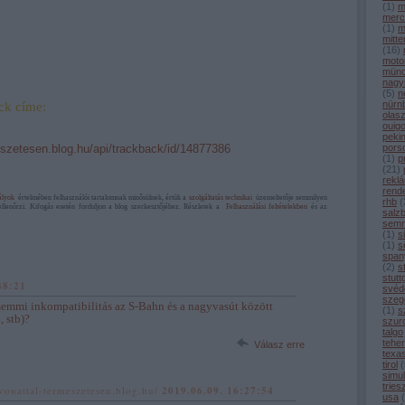
(
1
)
m
merc
(
1
)
m
mitt
(
16
)
moto
mün
nagy
(
5
)
n
nürn
ck címe:
olas
ouig
peki
meszetesen.blog.hu/api/trackback/id/14877386
pors
(
1
)
p
(
21
)
rekl
rend
ályok
értelmében felhasználói tartalomnak minősülnek, értük a
szolgáltatás technikai
üzemeltetője semmilyen
rhb
(
ellenőrzi. Kifogás esetén forduljon a blog szerkesztőjéhez. Részletek a
Felhasználási feltételekben
és az
salz
semm
(
1
)
s
(
1
)
sö
span
(
2
)
s
stutt
48:21
svéd
szeg
mmi inkompatibilitás az S-Bahn és a nagyvasút között
(
1
)
s
, stb)?
szur
talgo
tehe
Válasz erre
texa
tirol
(
simul
tries
/vonattal-termeszetesen.blog.hu/
2019.06.09. 16:27:54
usa
(