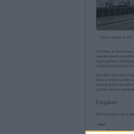
Épül az átkötés
az A92-e
A rövidke, de annál fontosa
megváltozhattak a repülőtér
nagyforgalmú és kétvágány
a kiágazás különszintű cso
Egyenlőre még csak a
Flug
távlati tervekben további ú
terminál épülete alatt hely
egyből a check in pultoknál
Forgalom
2018. decembere óta az aláb
Járat
Flughafenexpress: