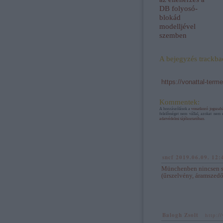
DB folyosó-
blokád
modelljével
szemben
A bejegyzés trackba
https://vonattal-ter
Kommentek:
A hozzászólások a
vonatkozó jogszab
felelősséget nem vállal, azokat nem 
adatvédelmi tájékoztatóban
.
sncf
2019.06.09. 12:
Münchenben nincsen se
(űrszelvény, áramszedő
Balogh Zsolt
http:/
·