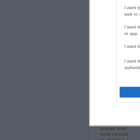
Mindeközben M
I want t
web or d
I want t
or app.
4
komment
Címkék:
in
I want t
I want t
Ajánlott bejegyzések:
authenti
Újra
megnyitották a
Hamburg–Berlin
fővonalat, de a
késések miatt
egyre erősödik
az ellenérzés a